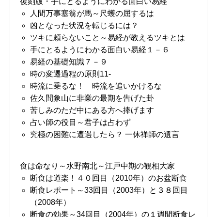
復刻版・手にとるようにわかる面白い易経
人間万事塞翁が馬～尺蠖の屈するは
凶となった状況を転じるには？
ツキに頼らないこと～易経が教えるツキとは
手にとるようにわかる面白い易経１－６
易経の基礎知識７－９
時の変遷過程の原則11-
時流に乗るな！ 時流を追いかけるな
佐久間象山に非業の最期を告げた卦
苦しみのただ中にある方へ捧げます
占い師の役目～君子は占わず
究極の困難に遭遇したら？ 一休禅師の遺言
食は命なり～水野南北～江戸中期の観相大家
断食は道楽！４０回目（2010年）のお盆断食
断食レポート～33回目（2003年）と３８回目
（2008年）
断食の効果～34回目（2004年）の１週間断食レ