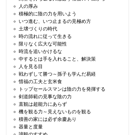
人の厚み
積極的に陰の力を用いよう
いつ進む、いつ止まるの見極め方
土壌づくりの時代
時の流れに従って生きる
限りなく広大な可能性
時流を追いかけるな
中するとは手を入れること、解決策
人を見る目
戦わずして勝つ～孫子も学んだ易経
惜福の工夫と玄米食
トップセールスマンは陰の力を発揮する
剣道師範の見事な陰の力
直観は超能力にあらず
機を観る力～見えないものを観る
積善の家には必ず余慶あり
器量と度量
諦観のすすめ