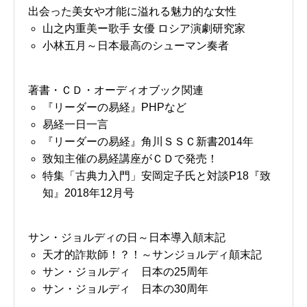
出会った美女や才能に溢れる魅力的な女性
山之内重美ー歌手 女優 ロシア演劇研究家
小林五月～日本最高のシューマン奏者
著書・ＣＤ・オーディオブック関連
『リーダーの易経』PHPなど
易経一日一言
『リーダーの易経』角川ＳＳＣ新書2014年
致知主催の易経講座がＣＤで発売！
特集「古典力入門」安岡定子氏と対談P18『致
知』2018年12月号
サン・ジョルディの日～日本導入顛末記
天才的詐欺師！？！～サンジョルディ顛末記
サン・ジョルディ 日本の25周年
サン・ジョルディ 日本の30周年