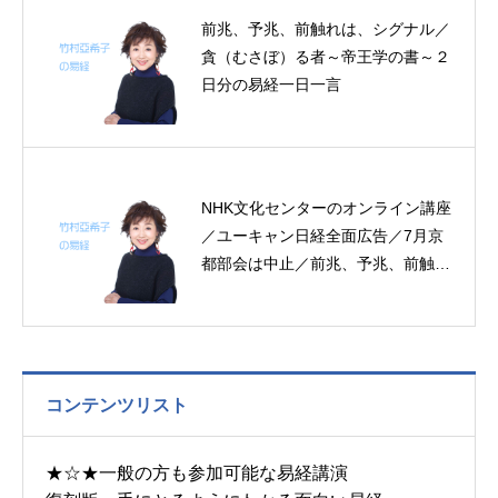
前兆、予兆、前触れは、シグナル／
貪（むさぼ）る者～帝王学の書～２
日分の易経一日一言
NHK文化センターのオンライン講座
／ユーキャン日経全面広告／7月京
都部会は中止／前兆、予兆、前触れ
は、シグナル／シャンプーに始まり
シャンプーに終わる見龍時代／吉凶
悔吝～帝王学の書～5月20～23日の
4日分の易経一日一言
コンテンツリスト
★☆★一般の方も参加可能な易経講演