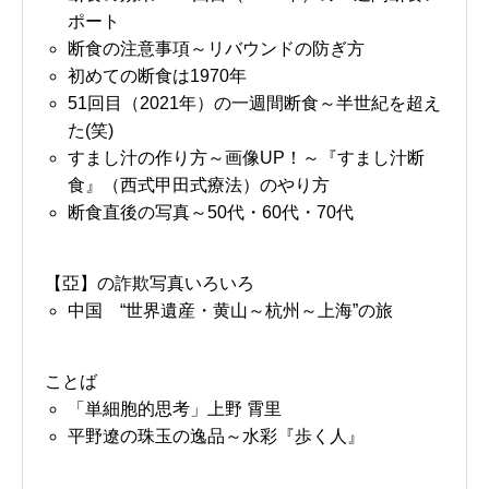
ポート
断食の注意事項～リバウンドの防ぎ方
初めての断食は1970年
51回目（2021年）の一週間断食～半世紀を超え
た(笑)
すまし汁の作り方～画像UP！～『すまし汁断
食』（西式甲田式療法）のやり方
断食直後の写真～50代・60代・70代
【亞】の詐欺写真いろいろ
中国 “世界遺産・黄山～杭州～上海”の旅
ことば
「単細胞的思考」上野 霄里
平野遼の珠玉の逸品～水彩『歩く人』