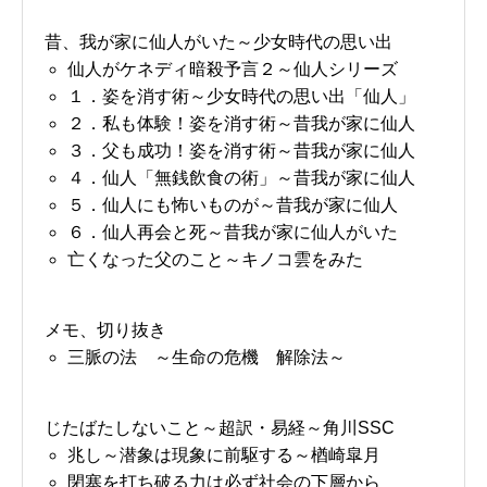
昔、我が家に仙人がいた～少女時代の思い出
仙人がケネディ暗殺予言２～仙人シリーズ
１．姿を消す術～少女時代の思い出「仙人」
２．私も体験！姿を消す術～昔我が家に仙人
３．父も成功！姿を消す術～昔我が家に仙人
４．仙人「無銭飲食の術」～昔我が家に仙人
５．仙人にも怖いものが～昔我が家に仙人
６．仙人再会と死～昔我が家に仙人がいた
亡くなった父のこと～キノコ雲をみた
メモ、切り抜き
三脈の法 ～生命の危機 解除法～
じたばたしないこと～超訳・易経～角川SSC
兆し～潜象は現象に前駆する～楢崎皐月
閉塞を打ち破る力は必ず社会の下層から