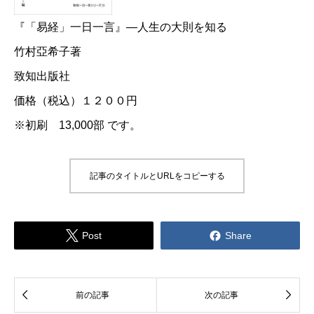
『「易経」一日一言』―人生の大則を知る
竹村亞希子著
致知出版社
価格（税込）１２００円
※初刷 13,000部 です。
記事のタイトルとURLをコピーする


Post
Share


前の記事
次の記事