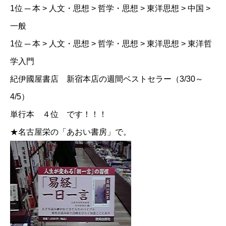
1位 ─ 本 > 人文・思想 > 哲学・思想 > 東洋思想 > 中国 >
一般
1位 ─ 本 > 人文・思想 > 哲学・思想 > 東洋思想 > 東洋哲
学入門
紀伊國屋書店 新宿本店の週間ベストセラー（3/30～
4/5）
単行本 ４位 です！！！
★名古屋栄の「あおい書房」で。