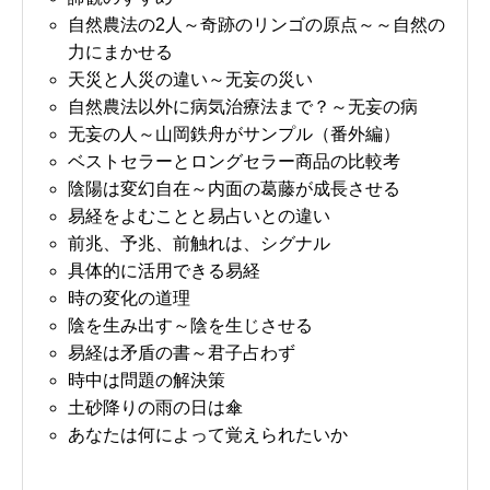
自然農法の2人～奇跡のリンゴの原点～～自然の
力にまかせる
天災と人災の違い～无妄の災い
自然農法以外に病気治療法まで？～无妄の病
无妄の人～山岡鉄舟がサンプル（番外編）
ベストセラーとロングセラー商品の比較考
陰陽は変幻自在～内面の葛藤が成長させる
易経をよむことと易占いとの違い
前兆、予兆、前触れは、シグナル
具体的に活用できる易経
時の変化の道理
陰を生み出す～陰を生じさせる
易経は矛盾の書～君子占わず
時中は問題の解決策
土砂降りの雨の日は傘
あなたは何によって覚えられたいか