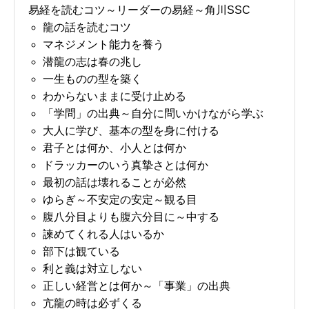
易経を読むコツ～リーダーの易経～角川SSC
龍の話を読むコツ
マネジメント能力を養う
潜龍の志は春の兆し
一生ものの型を築く
わからないままに受け止める
「学問」の出典～自分に問いかけながら学ぶ
大人に学び、基本の型を身に付ける
君子とは何か、小人とは何か
ドラッカーのいう真摯さとは何か
最初の話は壊れることが必然
ゆらぎ～不安定の安定～観る目
腹八分目よりも腹六分目に～中する
諫めてくれる人はいるか
部下は観ている
利と義は対立しない
正しい経営とは何か～「事業」の出典
亢龍の時は必ずくる