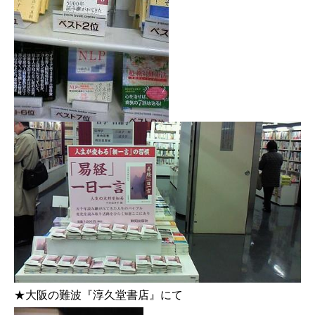
★大阪の難波『淳久堂書店』にて