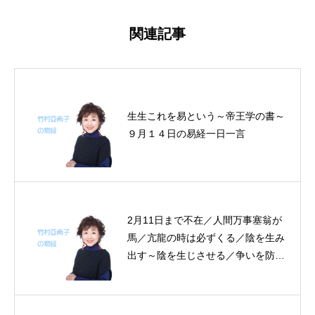
関連記事
生生これを易という～帝王学の書～
９月１４日の易経一日一言
2月11日まで不在／人間万事塞翁が
馬／亢龍の時は必ずくる／陰を生み
出す～陰を生じさせる／争いを防ぐ
～帝王学の書～2月1日～11日の11
日分の易経一日一言