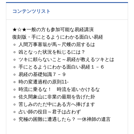
コンテンツリスト
★☆★一般の方も参加可能な易経講演
復刻版・手にとるようにわかる面白い易経
人間万事塞翁が馬～尺蠖の屈するは
凶となった状況を転じるには？
ツキに頼らないこと～易経が教えるツキとは
手にとるようにわかる面白い易経１－６
易経の基礎知識７－９
時の変遷過程の原則11-
時流に乗るな！ 時流を追いかけるな
佐久間象山に非業の最期を告げた卦
苦しみのただ中にある方へ捧げます
占い師の役目～君子は占わず
究極の困難に遭遇したら？ 一休禅師の遺言