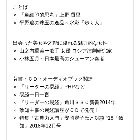
ことば
「単細胞的思考」上野 霄里
平野遼の珠玉の逸品～水彩『歩く人』
出会った美女や才能に溢れる魅力的な女性
山之内重美ー歌手 女優 ロシア演劇研究家
小林五月～日本最高のシューマン奏者
著書・ＣＤ・オーディオブック関連
『リーダーの易経』PHPなど
易経一日一言
『リーダーの易経』角川ＳＳＣ新書2014年
致知主催の易経講座がＣＤで発売！
特集「古典力入門」安岡定子氏と対談P18『致
知』2018年12月号