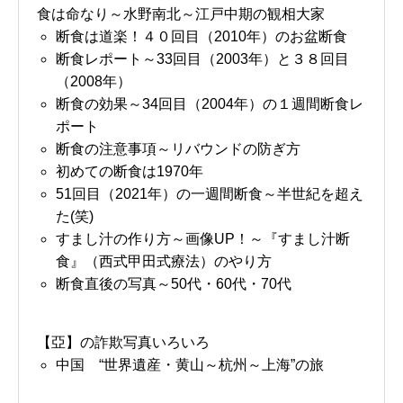
食は命なり～水野南北～江戸中期の観相大家
断食は道楽！４０回目（2010年）のお盆断食
断食レポート～33回目（2003年）と３８回目
（2008年）
断食の効果～34回目（2004年）の１週間断食レ
ポート
断食の注意事項～リバウンドの防ぎ方
初めての断食は1970年
51回目（2021年）の一週間断食～半世紀を超え
た(笑)
すまし汁の作り方～画像UP！～『すまし汁断
食』（西式甲田式療法）のやり方
断食直後の写真～50代・60代・70代
【亞】の詐欺写真いろいろ
中国 “世界遺産・黄山～杭州～上海”の旅