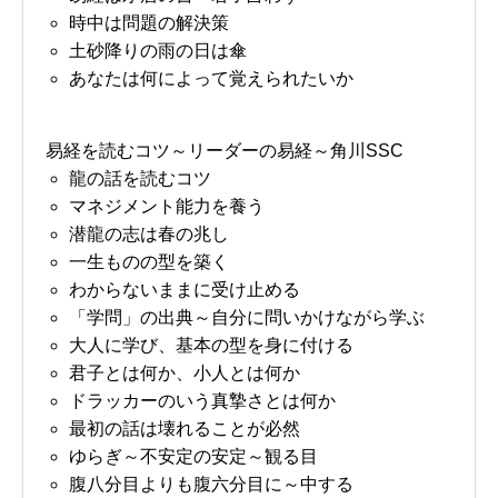
時中は問題の解決策
土砂降りの雨の日は傘
あなたは何によって覚えられたいか
易経を読むコツ～リーダーの易経～角川SSC
龍の話を読むコツ
マネジメント能力を養う
潜龍の志は春の兆し
一生ものの型を築く
わからないままに受け止める
「学問」の出典～自分に問いかけながら学ぶ
大人に学び、基本の型を身に付ける
君子とは何か、小人とは何か
ドラッカーのいう真摯さとは何か
最初の話は壊れることが必然
ゆらぎ～不安定の安定～観る目
腹八分目よりも腹六分目に～中する