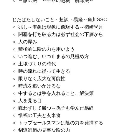
三脈の法 ～生命の危機 解除法～
じたばたしないこと～超訳・易経～角川SSC
兆し～潜象は現象に前駆する～楢崎皐月
閉塞を打ち破る力は必ず社会の下層から
人の厚み
積極的に陰の力を用いよう
いつ進む、いつ止まるの見極め方
土壌づくりの時代
時の流れに従って生きる
限りなく広大な可能性
時流を追いかけるな
中するとは手を入れること、解決策
人を見る目
戦わずして勝つ～孫子も学んだ易経
惜福の工夫と玄米食
トップセールスマンは陰の力を発揮する
剣道師範の見事な陰の力