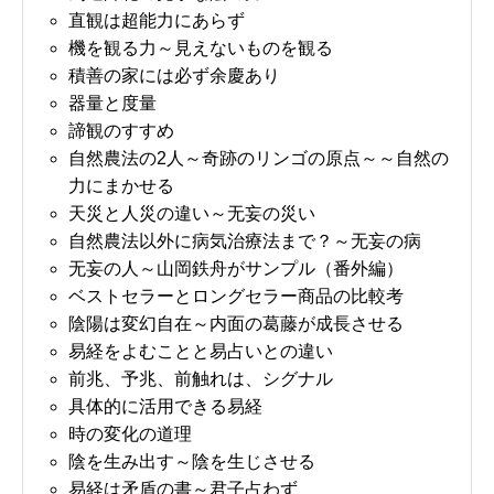
直観は超能力にあらず
機を観る力～見えないものを観る
積善の家には必ず余慶あり
器量と度量
諦観のすすめ
自然農法の2人～奇跡のリンゴの原点～～自然の
力にまかせる
天災と人災の違い～无妄の災い
自然農法以外に病気治療法まで？～无妄の病
无妄の人～山岡鉄舟がサンプル（番外編）
ベストセラーとロングセラー商品の比較考
陰陽は変幻自在～内面の葛藤が成長させる
易経をよむことと易占いとの違い
前兆、予兆、前触れは、シグナル
具体的に活用できる易経
時の変化の道理
陰を生み出す～陰を生じさせる
易経は矛盾の書～君子占わず