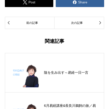


Post
Share


前の記事
次の記事
関連記事
陰を生み出す～易経一日一言
6月易経講座&長良川鵜飼の旅／易