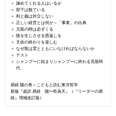
諫めてくれる人はいるか
部下は観ている
利と義は対立しない
正しい経営とは何か～「事業」の出典
亢龍の時は必ずくる
陰を生じさせる恩返しを
天命の終わりを楽しむ
なぜ龍は雲とともにいなければならないか
テスト
シャンプーに始まりシャンプーに終わる見龍時
代
易経 陽の巻～こどもと読む東洋哲学
新版『超訳 易経 陽〜乾為天』（『リーダーの易
経』増補改訂版）