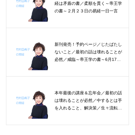
経は矛盾の書／柔順を貫く～帝王学
の書～２月２３日の易経一日一言
新刊発売！予約ページ／じたばたし
ないこと／最初の話は壊れることが
必然／咸臨～帝王学の書～6月17～
20日の4日分の易経一日一言
本年最後の講座＆忘年会／最初の話
は壊れることが必然／中するとは手
を入れること、解決策／生々流転～
帝王学の書～１２月２８日の易経一
日一言