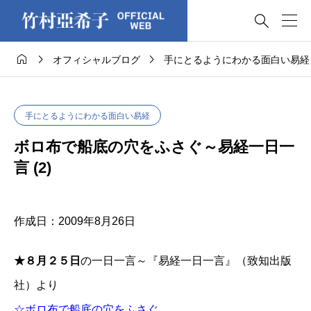




オフィシャルブログ
手にとるようにわかる面白い易経
手にとるようにわかる面白い易経
ボロ布で船底の穴をふさぐ～易経一日一
言 (2)
作成日：2009年8月26日
★８月２５日
の一日一言～『易経一日一言』（致知出版
社）より
☆ボロ布で船底の穴をふさぐ