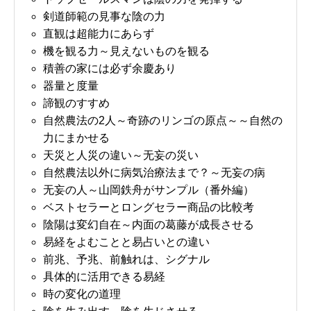
剣道師範の見事な陰の力
直観は超能力にあらず
機を観る力～見えないものを観る
積善の家には必ず余慶あり
器量と度量
諦観のすすめ
自然農法の2人～奇跡のリンゴの原点～～自然の
力にまかせる
天災と人災の違い～无妄の災い
自然農法以外に病気治療法まで？～无妄の病
无妄の人～山岡鉄舟がサンプル（番外編）
ベストセラーとロングセラー商品の比較考
陰陽は変幻自在～内面の葛藤が成長させる
易経をよむことと易占いとの違い
前兆、予兆、前触れは、シグナル
具体的に活用できる易経
時の変化の道理