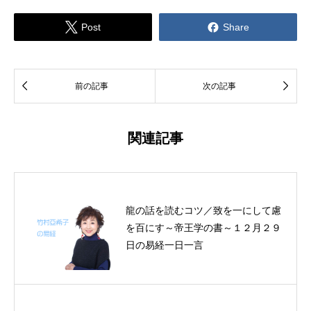


Post
Share


前の記事
次の記事
関連記事
龍の話を読むコツ／致を一にして慮
を百にす～帝王学の書～１２月２９
日の易経一日一言