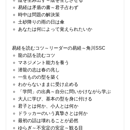
陰を生み出す～陰を生じさせる
易経は矛盾の書～君子占わず
時中は問題の解決策
土砂降りの雨の日は傘
あなたは何によって覚えられたいか
易経を読むコツ～リーダーの易経～角川SSC
龍の話を読むコツ
マネジメント能力を養う
潜龍の志は春の兆し
一生ものの型を築く
わからないままに受け止める
「学問」の出典～自分に問いかけながら学ぶ
大人に学び、基本の型を身に付ける
君子とは何か、小人とは何か
ドラッカーのいう真摯さとは何か
最初の話は壊れることが必然
ゆらぎ～不安定の安定～観る目