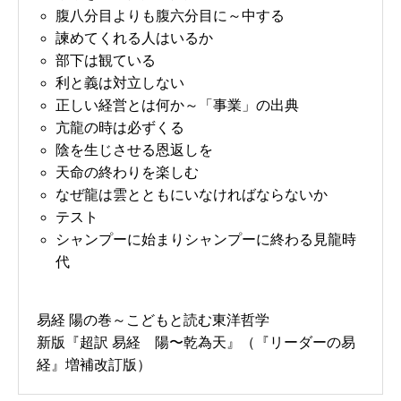
腹八分目よりも腹六分目に～中する
諫めてくれる人はいるか
部下は観ている
利と義は対立しない
正しい経営とは何か～「事業」の出典
亢龍の時は必ずくる
陰を生じさせる恩返しを
天命の終わりを楽しむ
なぜ龍は雲とともにいなければならないか
テスト
シャンプーに始まりシャンプーに終わる見龍時
代
易経 陽の巻～こどもと読む東洋哲学
新版『超訳 易経 陽〜乾為天』（『リーダーの易
経』増補改訂版）