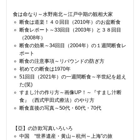
食は命なり～水野南北～江戸中期の観相大家
断食は道楽！４０回目（2010年）のお盆断食
断食レポート～33回目（2003年）と３８回目
（2008年）
断食の効果～34回目（2004年）の１週間断食レ
ポート
断食の注意事項～リバウンドの防ぎ方
初めての断食は1970年
51回目（2021年）の一週間断食～半世紀を超え
た(笑)
すまし汁の作り方～画像UP！～『すまし汁断
食』（西式甲田式療法）のやり方
断食直後の写真～50代・60代・70代
【亞】の詐欺写真いろいろ
中国 “世界遺産・黄山～杭州～上海”の旅