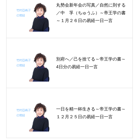
丸勢会新年会の写真／自然に則する
／中 孚（ちゅうふ）～帝王学の書
～１月２６日の易経一日一言
別府へ／己を捨てる～帝王学の書～
4日分の易経一日一言
一日を精一杯生きる～帝王学の書～
１２月２５日の易経一日一言