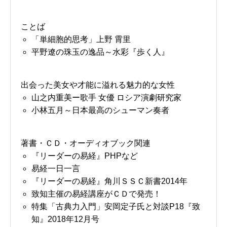
ことば
「単細胞的思考」上野 霄里
平野遼の珠玉の逸品～水彩『歩く人』
出会った美女や才能に溢れる魅力的な女性
山之内重美ー歌手 女優 ロシア演劇研究家
小林五月～日本最高のシューマン奏者
著書・ＣＤ・オーディオブック関連
『リーダーの易経』PHPなど
易経一日一言
『リーダーの易経』角川ＳＳＣ新書2014年
致知主催の易経講座がＣＤで発売！
特集「古典力入門」安岡定子氏と対談P18『致
知』2018年12月号