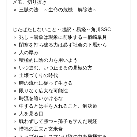
メモ、切り抜き
三脈の法 ～生命の危機 解除法～
じたばたしないこと～超訳・易経～角川SSC
兆し～潜象は現象に前駆する～楢崎皐月
閉塞を打ち破る力は必ず社会の下層から
人の厚み
積極的に陰の力を用いよう
いつ進む、いつ止まるの見極め方
土壌づくりの時代
時の流れに従って生きる
限りなく広大な可能性
時流を追いかけるな
中するとは手を入れること、解決策
人を見る目
戦わずして勝つ～孫子も学んだ易経
惜福の工夫と玄米食
トップセールスマンは陰の力を発揮する