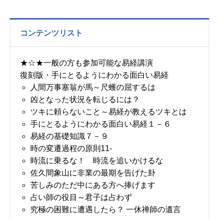
コンテンツリスト
★☆★一般の方も参加可能な易経講演
復刻版・手にとるようにわかる面白い易経
人間万事塞翁が馬～尺蠖の屈するは
凶となった状況を転じるには？
ツキに頼らないこと～易経が教えるツキとは
手にとるようにわかる面白い易経１－６
易経の基礎知識７－９
時の変遷過程の原則11-
時流に乗るな！ 時流を追いかけるな
佐久間象山に非業の最期を告げた卦
苦しみのただ中にある方へ捧げます
占い師の役目～君子は占わず
究極の困難に遭遇したら？ 一休禅師の遺言