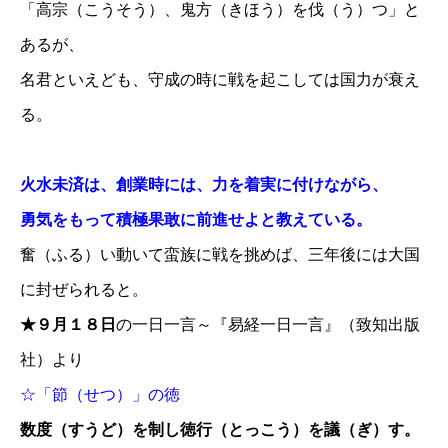
「高宗（こうそう）、鬼方（きほう）を伐（う）つ」と
あるが、
名君といえども、守成の時に戦を起こしては国力が衰え
る。
火水未済は、創業時には、力を着実に付けながら、
勇気をもって積極果敢に前進せよと教えている。
奮（ふる）い動いて蛮族に戦を挑めば、三年後には大国
に封ぜられると。
★９月１８日
の一日一言～『易経一日一言』（致知出版
社）より
☆「節（せつ）」の徳
数度（すうど）を制し徳行（とっこう）を議（ぎ）す。