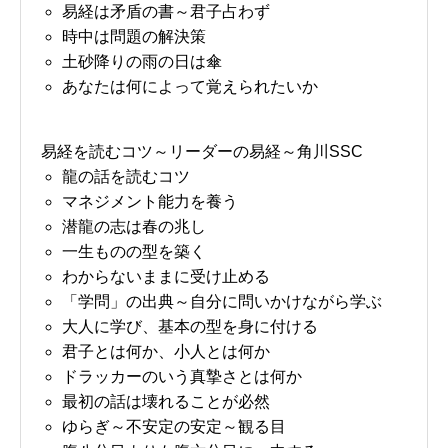
易経は矛盾の書～君子占わず
時中は問題の解決策
土砂降りの雨の日は傘
あなたは何によって覚えられたいか
易経を読むコツ～リーダーの易経～角川SSC
龍の話を読むコツ
マネジメント能力を養う
潜龍の志は春の兆し
一生ものの型を築く
わからないままに受け止める
「学問」の出典～自分に問いかけながら学ぶ
大人に学び、基本の型を身に付ける
君子とは何か、小人とは何か
ドラッカーのいう真摯さとは何か
最初の話は壊れることが必然
ゆらぎ～不安定の安定～観る目