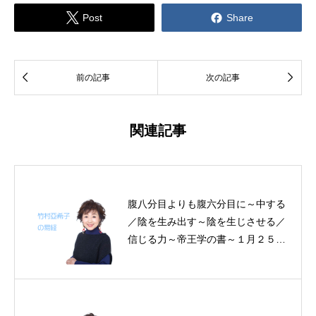


Post
Share


前の記事
次の記事
関連記事
腹八分目よりも腹六分目に～中する
／陰を生み出す～陰を生じさせる／
信じる力～帝王学の書～１月２５日
の易経一日一言