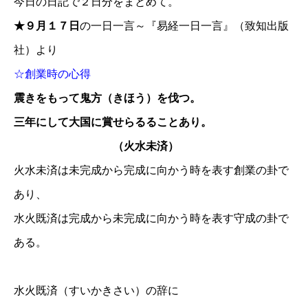
今日の日記で２日分をまとめて。
★９月１７日
の一日一言～『易経一日一言』（致知出版
社）より
☆創業時の心得
震きをもって鬼方（きほう）を伐つ。
三年にして大国に賞せらるることあり。
（火水未済）
火水未済は未完成から完成に向かう時を表す創業の卦で
あり、
水火既済は完成から未完成に向かう時を表す守成の卦で
ある。
水火既済（すいかきさい）の辞に