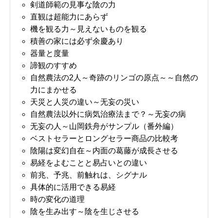
剣道師範の見事な陰の力
直観は超能力にあらず
機を観る力～見えないものを観る
積善の家には必ず余慶あり
器量と度量
諦観のすすめ
自然農法の2人～奇跡のリンゴの原点～～自然の
力にまかせる
天災と人災の違い～无妄の災い
自然農法以外に病気治療法まで？～无妄の病
无妄の人～山岡鉄舟がサンプル（番外編）
ベストセラーとロングセラー商品の比較考
陰陽は変幻自在～内面の葛藤が成長させる
易経をよむことと易占いとの違い
前兆、予兆、前触れは、シグナル
具体的に活用できる易経
時の変化の道理
陰を生み出す～陰を生じさせる