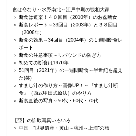
食は命なり～水野南北～江戸中期の観相大家
断食は道楽！４０回目（2010年）のお盆断食
断食レポート～33回目（2003年）と３８回目
（2008年）
断食の効果～34回目（2004年）の１週間断食レ
ポート
断食の注意事項～リバウンドの防ぎ方
初めての断食は1970年
51回目（2021年）の一週間断食～半世紀を超え
た(笑)
すまし汁の作り方～画像UP！～『すまし汁断
食』（西式甲田式療法）のやり方
断食直後の写真～50代・60代・70代
【亞】の詐欺写真いろいろ
中国 “世界遺産・黄山～杭州～上海”の旅