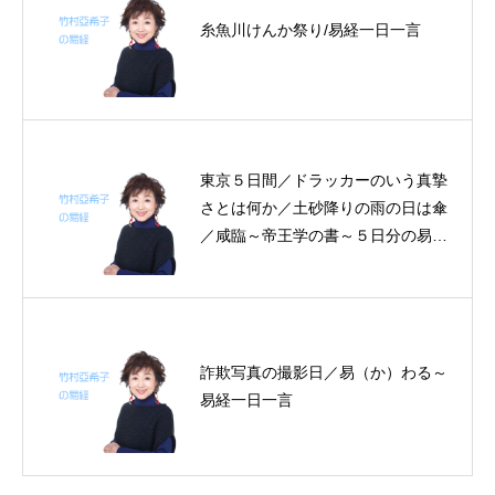
糸魚川けんか祭り/易経一日一言
東京５日間／ドラッカーのいう真摯
さとは何か／土砂降りの雨の日は傘
／咸臨～帝王学の書～５日分の易経
一日一言
詐欺写真の撮影日／易（か）わる～
易経一日一言