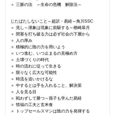
三脈の法 ～生命の危機 解除法～
じたばたしないこと～超訳・易経～角川SSC
兆し～潜象は現象に前駆する～楢崎皐月
閉塞を打ち破る力は必ず社会の下層から
人の厚み
積極的に陰の力を用いよう
いつ進む、いつ止まるの見極め方
土壌づくりの時代
時の流れに従って生きる
限りなく広大な可能性
時流を追いかけるな
中するとは手を入れること、解決策
人を見る目
戦わずして勝つ～孫子も学んだ易経
惜福の工夫と玄米食
トップセールスマンは陰の力を発揮する