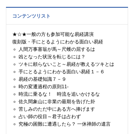
コンテンツリスト
★☆★一般の方も参加可能な易経講演
復刻版・手にとるようにわかる面白い易経
人間万事塞翁が馬～尺蠖の屈するは
凶となった状況を転じるには？
ツキに頼らないこと～易経が教えるツキとは
手にとるようにわかる面白い易経１－６
易経の基礎知識７－９
時の変遷過程の原則11-
時流に乗るな！ 時流を追いかけるな
佐久間象山に非業の最期を告げた卦
苦しみのただ中にある方へ捧げます
占い師の役目～君子は占わず
究極の困難に遭遇したら？ 一休禅師の遺言