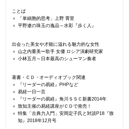
ことば
「単細胞的思考」上野 霄里
平野遼の珠玉の逸品～水彩『歩く人』
出会った美女や才能に溢れる魅力的な女性
山之内重美ー歌手 女優 ロシア演劇研究家
小林五月～日本最高のシューマン奏者
著書・ＣＤ・オーディオブック関連
『リーダーの易経』PHPなど
易経一日一言
『リーダーの易経』角川ＳＳＣ新書2014年
致知主催の易経講座がＣＤで発売！
特集「古典力入門」安岡定子氏と対談P18『致
知』2018年12月号