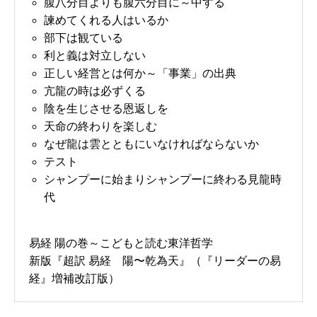
腹八分目よりも腹六分目に～中する
諫めてくれる人はいるか
部下は観ている
利と義は対立しない
正しい経営とは何か～「事業」の出典
亢龍の時は必ずくる
陰を生じさせる恩返しを
天命の終わりを楽しむ
なぜ龍は雲とともにいなければならないか
テスト
シャンプーに始まりシャンプーに終わる見龍時
代
易経 陽の巻～こどもと読む東洋哲学
新版『超訳 易経 陽〜乾為天』（『リーダーの易
経』増補改訂版）