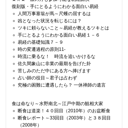
復刻版・手にとるようにわかる面白い易経
人間万事塞翁が馬～尺蠖の屈するは
凶となった状況を転じるには？
ツキに頼らないこと～易経が教えるツキとは
手にとるようにわかる面白い易経１－６
易経の基礎知識７－９
時の変遷過程の原則11-
時流に乗るな！ 時流を追いかけるな
佐久間象山に非業の最期を告げた卦
苦しみのただ中にある方へ捧げます
占い師の役目～君子は占わず
究極の困難に遭遇したら？ 一休禅師の遺言
食は命なり～水野南北～江戸中期の観相大家
断食は道楽！４０回目（2010年）のお盆断食
断食レポート～33回目（2003年）と３８回目
（2008年）