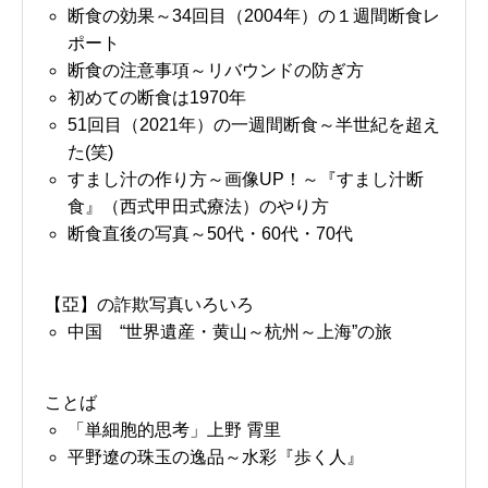
断食の効果～34回目（2004年）の１週間断食レ
ポート
断食の注意事項～リバウンドの防ぎ方
初めての断食は1970年
51回目（2021年）の一週間断食～半世紀を超え
た(笑)
すまし汁の作り方～画像UP！～『すまし汁断
食』（西式甲田式療法）のやり方
断食直後の写真～50代・60代・70代
【亞】の詐欺写真いろいろ
中国 “世界遺産・黄山～杭州～上海”の旅
ことば
「単細胞的思考」上野 霄里
平野遼の珠玉の逸品～水彩『歩く人』