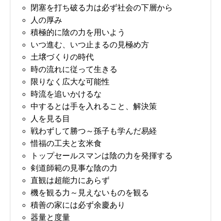
閉塞を打ち破る力は必ず社会の下層から
人の厚み
積極的に陰の力を用いよう
いつ進む、いつ止まるの見極め方
土壌づくりの時代
時の流れに従って生きる
限りなく広大な可能性
時流を追いかけるな
中するとは手を入れること、解決策
人を見る目
戦わずして勝つ～孫子も学んだ易経
惜福の工夫と玄米食
トップセールスマンは陰の力を発揮する
剣道師範の見事な陰の力
直観は超能力にあらず
機を観る力～見えないものを観る
積善の家には必ず余慶あり
器量と度量