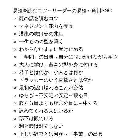
易経を読むコツ～リーダーの易経～角川SSC
龍の話を読むコツ
マネジメント能力を養う
潜龍の志は春の兆し
一生ものの型を築く
わからないままに受け止める
「学問」の出典～自分に問いかけながら学ぶ
大人に学び、基本の型を身に付ける
君子とは何か、小人とは何か
ドラッカーのいう真摯さとは何か
最初の話は壊れることが必然
ゆらぎ～不安定の安定～観る目
腹八分目よりも腹六分目に～中する
諫めてくれる人はいるか
部下は観ている
利と義は対立しない
正しい経営とは何か～「事業」の出典