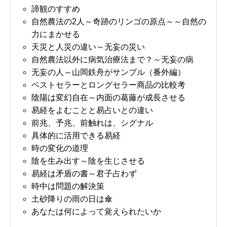
諦観のすすめ
自然農法の2人～奇跡のリンゴの原点～～自然の
力にまかせる
天災と人災の違い～无妄の災い
自然農法以外に病気治療法まで？～无妄の病
无妄の人～山岡鉄舟がサンプル（番外編）
ベストセラーとロングセラー商品の比較考
陰陽は変幻自在～内面の葛藤が成長させる
易経をよむことと易占いとの違い
前兆、予兆、前触れは、シグナル
具体的に活用できる易経
時の変化の道理
陰を生み出す～陰を生じさせる
易経は矛盾の書～君子占わず
時中は問題の解決策
土砂降りの雨の日は傘
あなたは何によって覚えられたいか