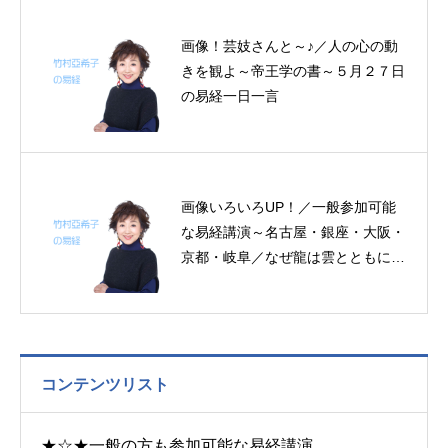
分の易経一日一言
画像！芸妓さんと～♪／人の心の動
きを観よ～帝王学の書～５月２７日
の易経一日一言
画像いろいろUP！／一般参加可能
な易経講演～名古屋・銀座・大阪・
京都・岐阜／なぜ龍は雲とともにい
なければならないか／天災と人災の
違い／理財～帝王学の書～９月２４
日の易経一日一言
コンテンツリスト
★☆★一般の方も参加可能な易経講演