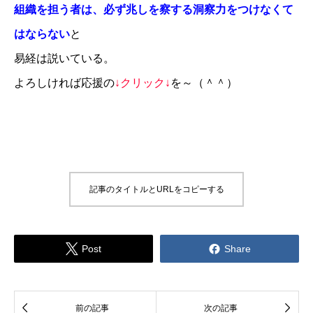
組織を担う者は、必ず兆しを察する洞察力をつけなくて
はならない
と
易経は説いている。
よろしければ応援の
↓クリック↓
を～（＾＾）
記事のタイトルとURLをコピーする


Post
Share


前の記事
次の記事