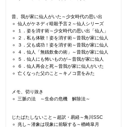
昔、我が家に仙人がいた～少女時代の思い出
仙人がケネディ暗殺予言２～仙人シリーズ
１．姿を消す術～少女時代の思い出「仙人」
２．私も体験！姿を消す術～昔我が家に仙人
３．父も成功！姿を消す術～昔我が家に仙人
４．仙人「無銭飲食の術」～昔我が家に仙人
５．仙人にも怖いものが～昔我が家に仙人
６．仙人再会と死～昔我が家に仙人がいた
亡くなった父のこと～キノコ雲をみた
メモ、切り抜き
三脈の法 ～生命の危機 解除法～
じたばたしないこと～超訳・易経～角川SSC
兆し～潜象は現象に前駆する～楢崎皐月