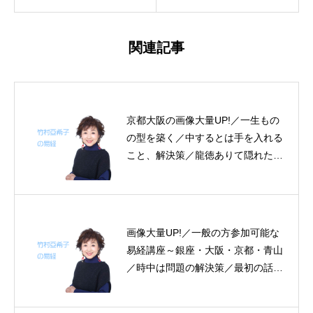
関連記事
京都大阪の画像大量UP!／一生もの
の型を築く／中するとは手を入れる
こと、解決策／龍徳ありて隠れたる
者～帝王学の書～８月４～５日の易
経一日一言
画像大量UP!／一般の方参加可能な
易経講座～銀座・大阪・京都・青山
／時中は問題の解決策／最初の話は
壊れることが必然／守成時の心得～
帝王学の書～１０月１５日まで3日