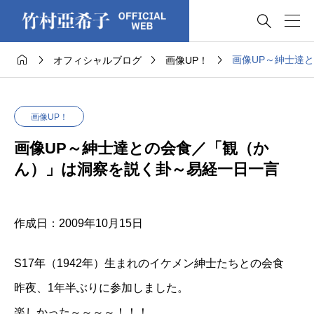





画像UP～紳士達
オフィシャルブログ
画像UP！
画像UP！
画像UP～紳士達との会食／「観（か
ん）」は洞察を説く卦～易経一日一言
作成日：2009年10月15日
S17年（1942年）生まれのイケメン紳士たちとの会食
昨夜、1年半ぶりに参加しました。
楽しかった～～～～！！！