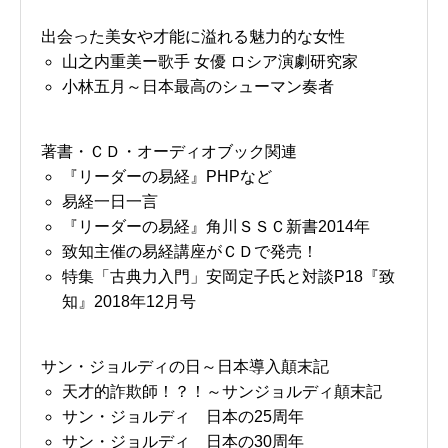
出会った美女や才能に溢れる魅力的な女性
山之内重美ー歌手 女優 ロシア演劇研究家
小林五月～日本最高のシューマン奏者
著書・ＣＤ・オーディオブック関連
『リーダーの易経』PHPなど
易経一日一言
『リーダーの易経』角川ＳＳＣ新書2014年
致知主催の易経講座がＣＤで発売！
特集「古典力入門」安岡定子氏と対談P18『致
知』2018年12月号
サン・ジョルディの日～日本導入顛末記
天才的詐欺師！？！～サンジョルディ顛末記
サン・ジョルディ 日本の25周年
サン・ジョルディ 日本の30周年