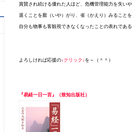
賞賛され続ける優れた人ほど、危機管理能力を失いや
退くことを厭（いや）がり、省（かえり）みることを
自分も物事も客観視できなくなったことの表れである
よろしければ応援の
↓クリック↓
を～（＾＾）
『易経一日一言』（致知出版社）