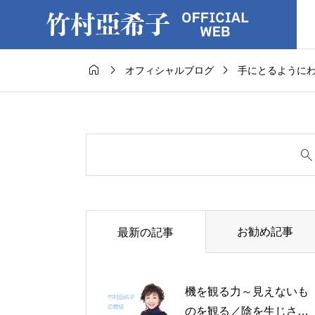



オフィシャルブログ
手にとるように
お勧め記事
最新の記事
機を観る力～見えないも
のを観る／陰を生じさせ