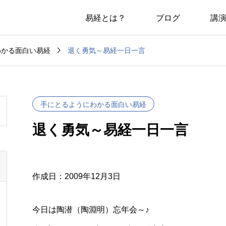
易経とは？
ブログ
講

退く勇気～易経一日一言
わかる面白い易経
手にとるようにわかる面白い易経
退く勇気～易経一日一言
作成日：2009年12月3日
今日は陶潜（陶淵明）忘年会～♪