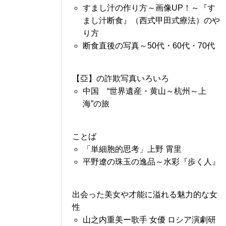
すまし汁の作り方～画像UP！～『す
まし汁断食』（西式甲田式療法）のや
り方
断食直後の写真～50代・60代・70代
【亞】の詐欺写真いろいろ
中国 “世界遺産・黄山～杭州～上
海”の旅
ことば
「単細胞的思考」上野 霄里
平野遼の珠玉の逸品～水彩『歩く人』
出会った美女や才能に溢れる魅力的な女
性
山之内重美ー歌手 女優 ロシア演劇研