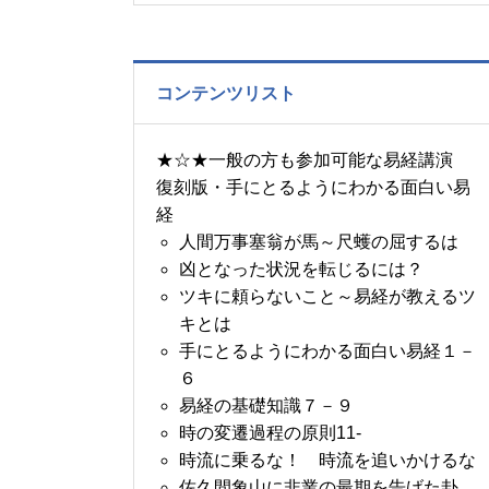
の書～1月14日～18日の
5日分の易経一日一言
コンテンツリスト
★☆★一般の方も参加可能な易経講演
復刻版・手にとるようにわかる面白い易
経
人間万事塞翁が馬～尺蠖の屈するは
凶となった状況を転じるには？
ツキに頼らないこと～易経が教えるツ
キとは
手にとるようにわかる面白い易経１－
６
易経の基礎知識７－９
時の変遷過程の原則11-
時流に乗るな！ 時流を追いかけるな
佐久間象山に非業の最期を告げた卦