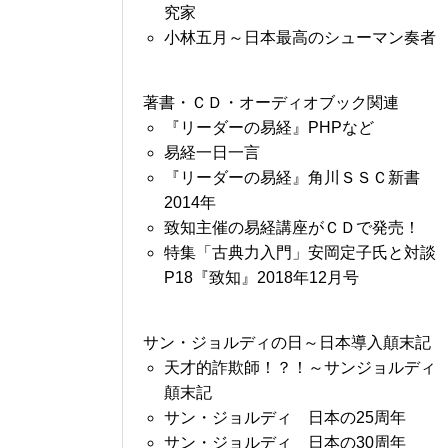
究家
小林五月～日本最高のシューマン奏者
著書・ＣＤ・オーディオブック関連
『リーダーの易経』PHPなど
易経一日一言
『リーダーの易経』角川ＳＳＣ新書
2014年
致知主催の易経講座がＣＤで発売！
特集「古典力入門」安岡定子氏と対談
P18『致知』2018年12月号
サン・ジョルディの日～日本導入顛末記
天才的詐欺師！？！～サンジョルディ
顛末記
サン・ジョルディ 日本の25周年
サン・ジョルディ 日本の30周年