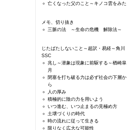
亡くなった父のこと～キノコ雲をみた
メモ、切り抜き
三脈の法 ～生命の危機 解除法～
じたばたしないこと～超訳・易経～角川
SSC
兆し～潜象は現象に前駆する～楢崎皐
月
閉塞を打ち破る力は必ず社会の下層か
ら
人の厚み
積極的に陰の力を用いよう
いつ進む、いつ止まるの見極め方
土壌づくりの時代
時の流れに従って生きる
限りなく広大な可能性