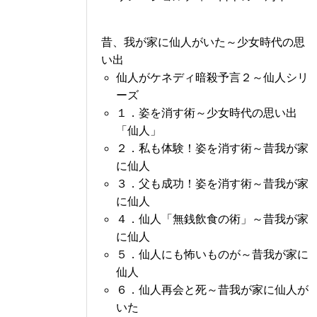
昔、我が家に仙人がいた～少女時代の思
い出
仙人がケネディ暗殺予言２～仙人シリ
ーズ
１．姿を消す術～少女時代の思い出
「仙人」
２．私も体験！姿を消す術～昔我が家
に仙人
３．父も成功！姿を消す術～昔我が家
に仙人
４．仙人「無銭飲食の術」～昔我が家
に仙人
５．仙人にも怖いものが～昔我が家に
仙人
６．仙人再会と死～昔我が家に仙人が
いた