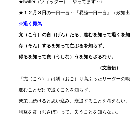
★
twitter
（ツィッター） やってます～♪
★１２月３日
の一日一言～『易経一日一言』（致知出
☆退く勇気
亢（こう）の言（げん）たる、進むを知って退くを知
存（そん）するを知って亡ぶるを知らず、
得るを知って喪（うしな）うを知らざるなり。
（文言伝）
「亢（こう）」は驕（おご）り高ぶったリーダーの喩
進むことだけで退くことを知らず、
繁栄し続けると思い込み、衰退することを考えない。
利益を貪（むさぼ）って、失うことを知らない。