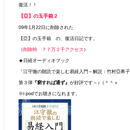
復活！！
【亞】の玉手箱２
09年1月22日に削除された
【亞】の玉手箱
の、復活日記です。
（
削除時 ７７万２千アクセス
）
★日経オーディオブック
「江守徹の朗読で楽しむ易経入門～解説：竹村亞希子
第３弾
『窮すれば通ず』
が好評です～♪（＾＾ｖ
※i-podでお聴きになれます。