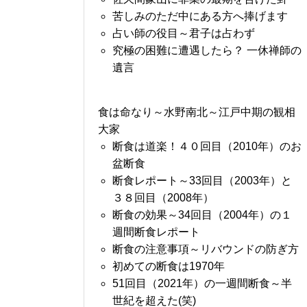
苦しみのただ中にある方へ捧げます
占い師の役目～君子は占わず
究極の困難に遭遇したら？ 一休禅師の
遺言
食は命なり～水野南北～江戸中期の観相
大家
断食は道楽！４０回目（2010年）のお
盆断食
断食レポート～33回目（2003年）と
３８回目（2008年）
断食の効果～34回目（2004年）の１
週間断食レポート
断食の注意事項～リバウンドの防ぎ方
初めての断食は1970年
51回目（2021年）の一週間断食～半
世紀を超えた(笑)