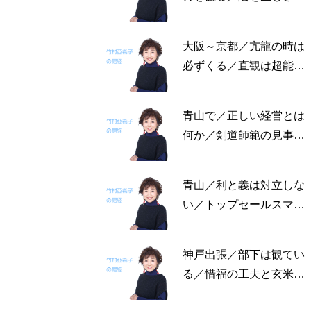
る恩返しを／固定観念を
捨てる～帝王学の書～2
大阪～京都／亢龍の時は
月4日～2月8日の5日分
必ずくる／直観は超能力
の易経一日一言
にあらず／易の三義～帝
王学の書～1月30日～2
青山で／正しい経営とは
月3日の5日分の易経一日
何か／剣道師範の見事な
一言
陰の力／信じる力 ～帝
王学の書～1月25日～29
青山／利と義は対立しな
日の5日分の易経一日一
い／トップセールスマン
言
は陰の力を発揮する／公
に立って行なう～帝王学
神戸出張／部下は観てい
の書～1月19日～24日の
る／惜福の工夫と玄米食
6日分の易経一日一言
／天地の交わり～帝王学