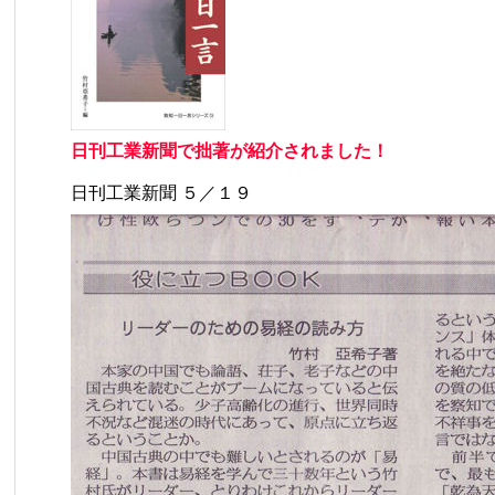
日刊工業新聞で拙著が紹介されました！
日刊工業新聞 ５／１９