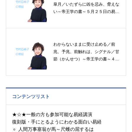
皐月／いたずらに凶を忌み、脅えな
い～帝王学の書～５月２５日の易経
一日一言
わからないままに受け止める／前
兆、予兆、前触れは、シグナル／甘
節（かんせつ）～帝王学の書～４月
２０日の易経一日一言
コンテンツリスト
★☆★一般の方も参加可能な易経講演
復刻版・手にとるようにわかる面白い易経
人間万事塞翁が馬～尺蠖の屈するは