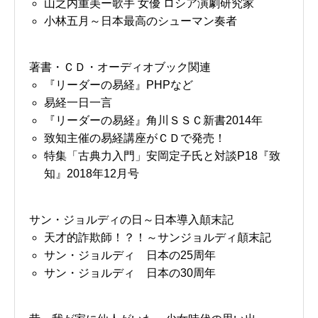
山之内重美ー歌手 女優 ロシア演劇研究家
小林五月～日本最高のシューマン奏者
著書・ＣＤ・オーディオブック関連
『リーダーの易経』PHPなど
易経一日一言
『リーダーの易経』角川ＳＳＣ新書2014年
致知主催の易経講座がＣＤで発売！
特集「古典力入門」安岡定子氏と対談P18『致
知』2018年12月号
サン・ジョルディの日～日本導入顛末記
天才的詐欺師！？！～サンジョルディ顛末記
サン・ジョルディ 日本の25周年
サン・ジョルディ 日本の30周年