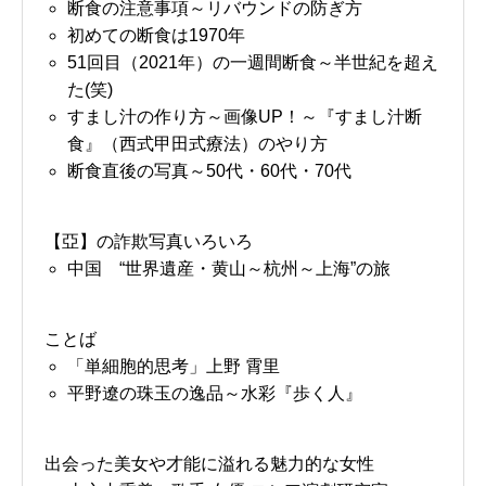
断食の注意事項～リバウンドの防ぎ方
初めての断食は1970年
51回目（2021年）の一週間断食～半世紀を超え
た(笑)
すまし汁の作り方～画像UP！～『すまし汁断
食』（西式甲田式療法）のやり方
断食直後の写真～50代・60代・70代
【亞】の詐欺写真いろいろ
中国 “世界遺産・黄山～杭州～上海”の旅
ことば
「単細胞的思考」上野 霄里
平野遼の珠玉の逸品～水彩『歩く人』
出会った美女や才能に溢れる魅力的な女性