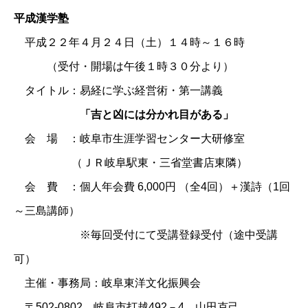
平成漢学塾
平成２２年４月２４日（土）１４時～１６時
（受付・開場は午後１時３０分より）
タイトル：易経に学ぶ経営術・第一講義
「吉と凶には分かれ目がある」
会 場 ：岐阜市生涯学習センター大研修室
（ＪＲ岐阜駅東・三省堂書店東隣）
会 費 ：個人年会費 6,000円 （全4回）＋漢詩（1回
～三島講師）
※毎回受付にて受講登録受付（途中受講
可）
主催・事務局：
岐阜東洋文化振興会
〒502-0802 岐阜市打越492－4 山田克己