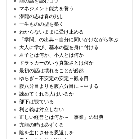
龍の話を読むコツ
マネジメント能力を養う
潜龍の志は春の兆し
一生ものの型を築く
わからないままに受け止める
「学問」の出典～自分に問いかけながら学ぶ
大人に学び、基本の型を身に付ける
君子とは何か、小人とは何か
ドラッカーのいう真摯さとは何か
最初の話は壊れることが必然
ゆらぎ～不安定の安定～観る目
腹八分目よりも腹六分目に～中する
諫めてくれる人はいるか
部下は観ている
利と義は対立しない
正しい経営とは何か～「事業」の出典
亢龍の時は必ずくる
陰を生じさせる恩返しを