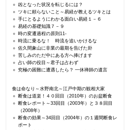
凶となった状況を転じるには？
ツキに頼らないこと～易経が教えるツキとは
手にとるようにわかる面白い易経１－６
易経の基礎知識７－９
時の変遷過程の原則11-
時流に乗るな！ 時流を追いかけるな
佐久間象山に非業の最期を告げた卦
苦しみのただ中にある方へ捧げます
占い師の役目～君子は占わず
究極の困難に遭遇したら？ 一休禅師の遺言
食は命なり～水野南北～江戸中期の観相大家
断食は道楽！４０回目（2010年）のお盆断食
断食レポート～33回目（2003年）と３８回目
（2008年）
断食の効果～34回目（2004年）の１週間断食レ
ポート