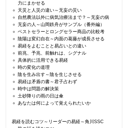
力にまかせる
天災と人災の違い～无妄の災い
自然農法以外に病気治療法まで？～无妄の病
无妄の人～山岡鉄舟がサンプル（番外編）
ベストセラーとロングセラー商品の比較考
陰陽は変幻自在～内面の葛藤が成長させる
易経をよむことと易占いとの違い
前兆、予兆、前触れは、シグナル
具体的に活用できる易経
時の変化の道理
陰を生み出す～陰を生じさせる
易経は矛盾の書～君子占わず
時中は問題の解決策
土砂降りの雨の日は傘
あなたは何によって覚えられたいか
易経を読むコツ～リーダーの易経～角川SSC