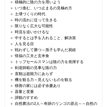
積極的に陰の力を用いよう
いつ進む、いつ止まるの見極め方
土壌づくりの時代
時の流れに従って生きる
限りなく広大な可能性
時流を追いかけるな
中するとは手を入れること、解決策
人を見る目
戦わずして勝つ～孫子も学んだ易経
惜福の工夫と玄米食
トップセールスマンは陰の力を発揮する
剣道師範の見事な陰の力
直観は超能力にあらず
機を観る力～見えないものを観る
積善の家には必ず余慶あり
器量と度量
諦観のすすめ
自然農法の2人～奇跡のリンゴの原点～～自然の