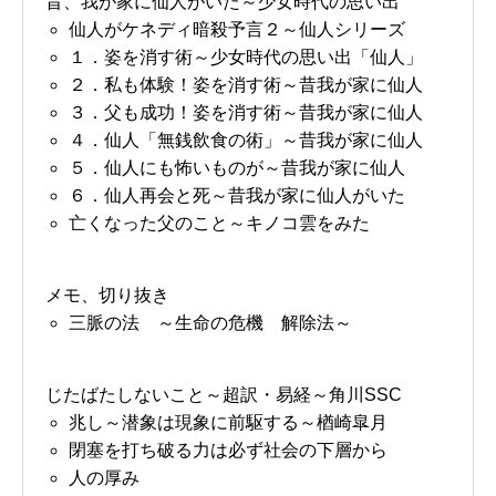
昔、我が家に仙人がいた～少女時代の思い出
仙人がケネディ暗殺予言２～仙人シリーズ
１．姿を消す術～少女時代の思い出「仙人」
２．私も体験！姿を消す術～昔我が家に仙人
３．父も成功！姿を消す術～昔我が家に仙人
４．仙人「無銭飲食の術」～昔我が家に仙人
５．仙人にも怖いものが～昔我が家に仙人
６．仙人再会と死～昔我が家に仙人がいた
亡くなった父のこと～キノコ雲をみた
メモ、切り抜き
三脈の法 ～生命の危機 解除法～
じたばたしないこと～超訳・易経～角川SSC
兆し～潜象は現象に前駆する～楢崎皐月
閉塞を打ち破る力は必ず社会の下層から
人の厚み