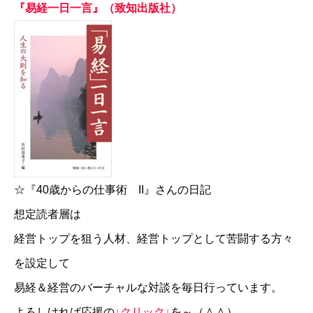
『易経一日一言』（致知出版社）
☆
『40歳からの仕事術 II』さんの日記
想定読者層は
経営トップを狙う人材、経営トップとして苦闘する方々
を設定して
易経＆経営のバーチャルな対談を毎日行っています。
よろしければ応援の
↓クリック↓
を～（＾＾）