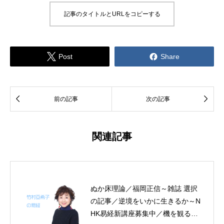
記事のタイトルとURLをコピーする


Post
Share


前の記事
次の記事
関連記事
ぬか床理論／福岡正信～雑誌 選択
の記事／逆境をいかに生きるか～N
HK易経新講座募集中／機を観る力