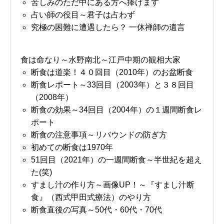
苦しみのただ中にある方へ捧げます
占い師の役目～君子は占わず
究極の困難に遭遇したら？ 一休禅師の遺言
食は命なり～水野南北～江戸中期の観相大家
断食は道楽！４０回目（2010年）のお盆断食
断食レポート～33回目（2003年）と３８回目
（2008年）
断食の効果～34回目（2004年）の１週間断食レ
ポート
断食の注意事項～リバウンドの防ぎ方
初めての断食は1970年
51回目（2021年）の一週間断食～半世紀を超え
た(笑)
すまし汁の作り方～画像UP！～『すまし汁断
食』（西式甲田式療法）のやり方
断食直後の写真～50代・60代・70代