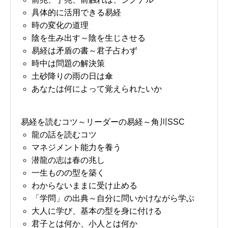
具体的に活用できる易経
時の変化の道理
陰を生み出す～陰を生じさせる
易経は矛盾の書～君子占わず
時中は問題の解決策
土砂降りの雨の日は傘
あなたは何によって覚えられたいか
易経を読むコツ～リーダーの易経～角川SSC
龍の話を読むコツ
マネジメント能力を養う
潜龍の志は春の兆し
一生ものの型を築く
わからないままに受け止める
「学問」の出典～自分に問いかけながら学ぶ
大人に学び、基本の型を身に付ける
君子とは何か、小人とは何か