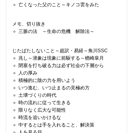
亡くなった父のこと～キノコ雲をみた
メモ、切り抜き
三脈の法 ～生命の危機 解除法～
じたばたしないこと～超訳・易経～角川SSC
兆し～潜象は現象に前駆する～楢崎皐月
閉塞を打ち破る力は必ず社会の下層から
人の厚み
積極的に陰の力を用いよう
いつ進む、いつ止まるの見極め方
土壌づくりの時代
時の流れに従って生きる
限りなく広大な可能性
時流を追いかけるな
中するとは手を入れること、解決策
人を見る目