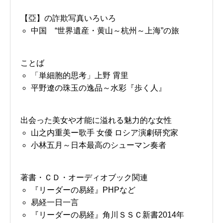
【亞】の詐欺写真いろいろ
中国 “世界遺産・黄山～杭州～上海”の旅
ことば
「単細胞的思考」上野 霄里
平野遼の珠玉の逸品～水彩『歩く人』
出会った美女や才能に溢れる魅力的な女性
山之内重美ー歌手 女優 ロシア演劇研究家
小林五月～日本最高のシューマン奏者
著書・ＣＤ・オーディオブック関連
『リーダーの易経』PHPなど
易経一日一言
『リーダーの易経』角川ＳＳＣ新書2014年