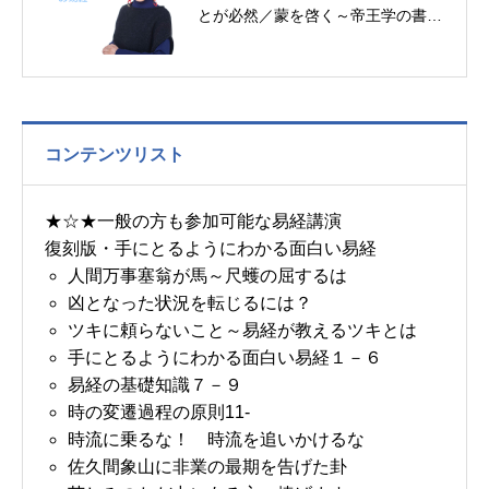
とが必然／蒙を啓く～帝王学の書～
7月10日～12日の3日分の易経一日
一言
コンテンツリスト
★☆★一般の方も参加可能な易経講演
復刻版・手にとるようにわかる面白い易経
人間万事塞翁が馬～尺蠖の屈するは
凶となった状況を転じるには？
ツキに頼らないこと～易経が教えるツキとは
手にとるようにわかる面白い易経１－６
易経の基礎知識７－９
時の変遷過程の原則11-
時流に乗るな！ 時流を追いかけるな
佐久間象山に非業の最期を告げた卦