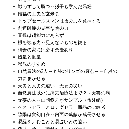
戦わずして勝つ～孫子も学んだ易経
惜福の工夫と玄米食
トップセールスマンは陰の力を発揮する
剣道師範の見事な陰の力
直観は超能力にあらず
機を観る力～見えないものを観る
積善の家には必ず余慶あり
器量と度量
諦観のすすめ
自然農法の2人～奇跡のリンゴの原点～～自然の
力にまかせる
天災と人災の違い～无妄の災い
自然農法以外に病気治療法まで？～无妄の病
无妄の人～山岡鉄舟がサンプル（番外編）
ベストセラーとロングセラー商品の比較考
陰陽は変幻自在～内面の葛藤が成長させる
易経をよむことと易占いとの違い
前兆、予兆、前触れは、シグナル