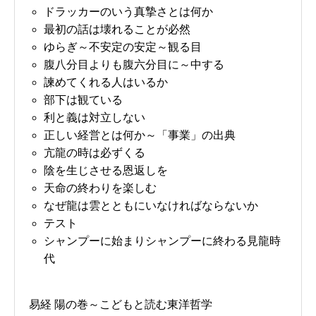
ドラッカーのいう真摯さとは何か
最初の話は壊れることが必然
ゆらぎ～不安定の安定～観る目
腹八分目よりも腹六分目に～中する
諫めてくれる人はいるか
部下は観ている
利と義は対立しない
正しい経営とは何か～「事業」の出典
亢龍の時は必ずくる
陰を生じさせる恩返しを
天命の終わりを楽しむ
なぜ龍は雲とともにいなければならないか
テスト
シャンプーに始まりシャンプーに終わる見龍時
代
易経 陽の巻～こどもと読む東洋哲学