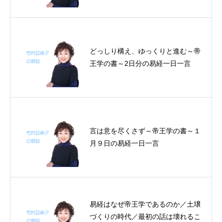
～見えないものを観る／大人に学
び、基本の型を身に付ける／共振共
鳴～シンクロニシティの本質～帝王
学の書～9月4～8日の5日分の易経
どっしり構え、ゆっくりと進む～帝
一日一言 (2)
王学の書～2日分の易経一日一言
言は意を尽くさず～帝王学の書～１
月９日の易経一日一言
易経はなぜ帝王学であるのか／土壌
づくりの時代／最初の話は壊れるこ