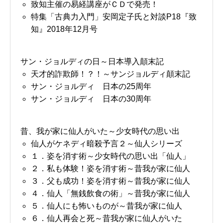
致知主催の易経講座がＣＤで発売！
特集「古典力入門」安岡定子氏と対談P18『致
知』2018年12月号
サン・ジョルディの日～日本導入顛末記
天才的詐欺師！？！～サンジョルディ顛末記
サン・ジョルディ 日本の25周年
サン・ジョルディ 日本の30周年
昔、我が家に仙人がいた～少女時代の思い出
仙人がケネディ暗殺予言２～仙人シリーズ
１．姿を消す術～少女時代の思い出「仙人」
２．私も体験！姿を消す術～昔我が家に仙人
３．父も成功！姿を消す術～昔我が家に仙人
４．仙人「無銭飲食の術」～昔我が家に仙人
５．仙人にも怖いものが～昔我が家に仙人
６．仙人再会と死～昔我が家に仙人がいた