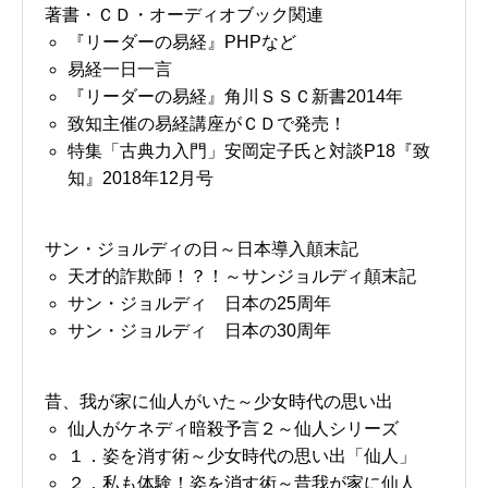
著書・ＣＤ・オーディオブック関連
『リーダーの易経』PHPなど
易経一日一言
『リーダーの易経』角川ＳＳＣ新書2014年
致知主催の易経講座がＣＤで発売！
特集「古典力入門」安岡定子氏と対談P18『致
知』2018年12月号
サン・ジョルディの日～日本導入顛末記
天才的詐欺師！？！～サンジョルディ顛末記
サン・ジョルディ 日本の25周年
サン・ジョルディ 日本の30周年
昔、我が家に仙人がいた～少女時代の思い出
仙人がケネディ暗殺予言２～仙人シリーズ
１．姿を消す術～少女時代の思い出「仙人」
２．私も体験！姿を消す術～昔我が家に仙人