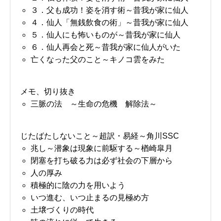
３．父も成功！姿を消す術～昔我が家に仙人
４．仙人「無銭飲食の術」～昔我が家に仙人
５．仙人にも怖いものが～昔我が家に仙人
６．仙人再会と死～昔我が家に仙人がいた
亡くなった父のこと～キノコ雲をみた
メモ、切り抜き
三脈の法 ～生命の危機 解除法～
じたばたしないこと～超訳・易経～角川SSC
兆し～潜象は現象に前駆する～楢崎皐月
閉塞を打ち破る力は必ず社会の下層から
人の厚み
積極的に陰の力を用いよう
いつ進む、いつ止まるの見極め方
土壌づくりの時代