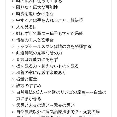
時の流れに従って生きる
限りなく広大な可能性
時流を追いかけるな
中するとは手を入れること、解決策
人を見る目
戦わずして勝つ～孫子も学んだ易経
惜福の工夫と玄米食
トップセールスマンは陰の力を発揮する
剣道師範の見事な陰の力
直観は超能力にあらず
機を観る力～見えないものを観る
積善の家には必ず余慶あり
器量と度量
諦観のすすめ
自然農法の2人～奇跡のリンゴの原点～～自然の
力にまかせる
天災と人災の違い～无妄の災い
自然農法以外に病気治療法まで？～无妄の病