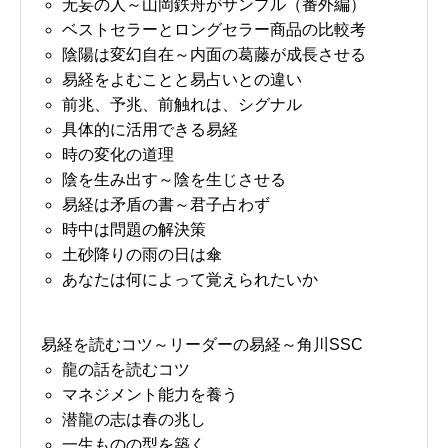
无妄の人～山岡鉄舟がサンプル（番外編）
ベストセラーとロングセラー商品の比較考
陰陽は変幻自在～内面の葛藤が成長させる
易経をよむことと易占いとの違い
前兆、予兆、前触れは、シグナル
具体的に活用できる易経
時の変化の道理
陰を生み出す～陰を生じさせる
易経は矛盾の書～君子占わず
時中は問題の解決策
土砂降りの雨の日は傘
あなたは何によって覚えられたいか
易経を読むコツ～リーダーの易経～角川SSC
龍の話を読むコツ
マネジメント能力を養う
潜龍の志は春の兆し
一生ものの型を築く