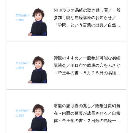
NHKラジオ易経の聴き逃し頁／一般
参加可能な易経講座のお知らせ／
「学問」という言葉の出典／自然農
法以外に病気治療法まで？／学問と
は～帝王学の書～６月２１日の易経
一日一言
諦観のすすめ／一般参加可能な易経
講演会／ボロ布で船底の穴をふさぐ
～帝王学の書～８月２５日の易経一
日一言
潜龍の志は春の兆し／陰陽は変幻自
在～内面の葛藤が成長させる／自然
体～帝王学の書～２日分の易経一日
一言