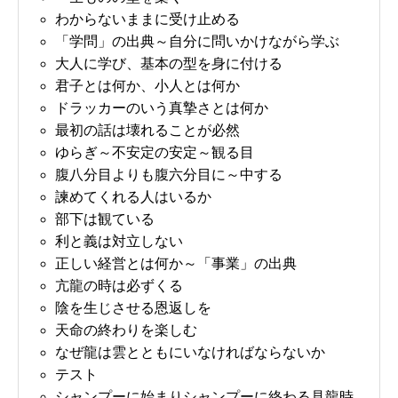
わからないままに受け止める
「学問」の出典～自分に問いかけながら学ぶ
大人に学び、基本の型を身に付ける
君子とは何か、小人とは何か
ドラッカーのいう真摯さとは何か
最初の話は壊れることが必然
ゆらぎ～不安定の安定～観る目
腹八分目よりも腹六分目に～中する
諫めてくれる人はいるか
部下は観ている
利と義は対立しない
正しい経営とは何か～「事業」の出典
亢龍の時は必ずくる
陰を生じさせる恩返しを
天命の終わりを楽しむ
なぜ龍は雲とともにいなければならないか
テスト
シャンプーに始まりシャンプーに終わる見龍時