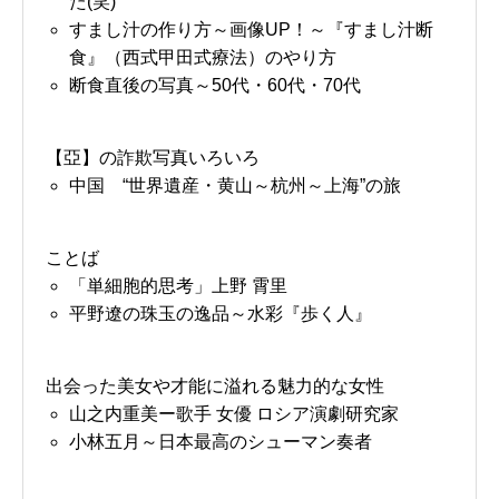
た(笑)
すまし汁の作り方～画像UP！～『すまし汁断
食』（西式甲田式療法）のやり方
断食直後の写真～50代・60代・70代
【亞】の詐欺写真いろいろ
中国 “世界遺産・黄山～杭州～上海”の旅
ことば
「単細胞的思考」上野 霄里
平野遼の珠玉の逸品～水彩『歩く人』
出会った美女や才能に溢れる魅力的な女性
山之内重美ー歌手 女優 ロシア演劇研究家
小林五月～日本最高のシューマン奏者