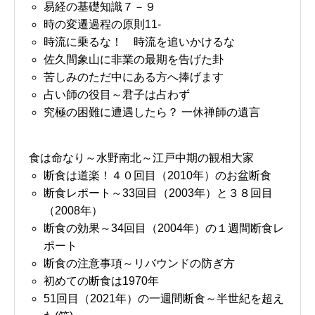
易経の基礎知識７－９
時の変遷過程の原則11-
時流に乗るな！ 時流を追いかけるな
佐久間象山に非業の最期を告げた卦
苦しみのただ中にある方へ捧げます
占い師の役目～君子は占わず
究極の困難に遭遇したら？ 一休禅師の遺言
食は命なり～水野南北～江戸中期の観相大家
断食は道楽！４０回目（2010年）のお盆断食
断食レポート～33回目（2003年）と３８回目
（2008年）
断食の効果～34回目（2004年）の１週間断食レ
ポート
断食の注意事項～リバウンドの防ぎ方
初めての断食は1970年
51回目（2021年）の一週間断食～半世紀を超え