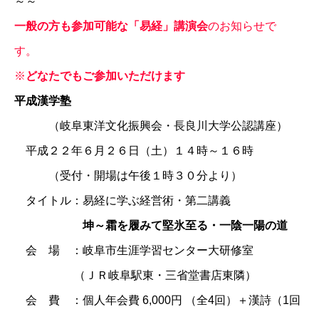
～～
一般の方も参加可能な「易経」講演会
のお知らせで
す。
※
どなたでもご参加いただけます
平成漢学塾
（岐阜東洋文化振興会・長良川大学公認講座）
平成２２年６月２６日（土）１４時～１６時
（受付・開場は午後１時３０分より）
タイトル：易経に学ぶ経営術・第二講義
坤～霜を履みて堅氷至る・一陰一陽の道
会 場 ：岐阜市生涯学習センター大研修室
（ＪＲ岐阜駅東・三省堂書店東隣）
会 費 ：個人年会費 6,000円 （全4回）＋漢詩（1回