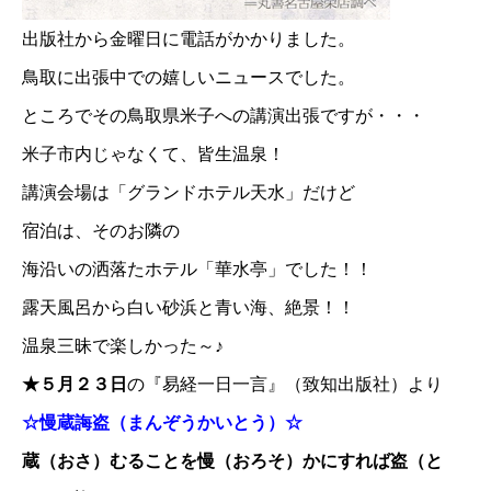
出版社から金曜日に電話がかかりました。
鳥取に出張中での嬉しいニュースでした。
ところでその鳥取県米子への講演出張ですが・・・
米子市内じゃなくて、皆生温泉！
講演会場は「グランドホテル天水」だけど
宿泊は、そのお隣の
海沿いの洒落たホテル「華水亭」
でした！！
露天風呂から白い砂浜と青い海、絶景！！
温泉三昧で楽しかった～♪
★５月２３日
の『易経一日一言』（致知出版社）より
☆慢蔵誨盗（まんぞうかいとう）☆
蔵（おさ）むることを慢（おろそ）かにすれば盗（と