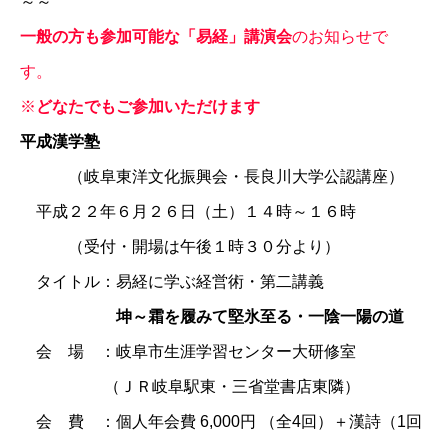
～～
一般の方も参加可能な「易経」講演会
のお知らせで
す。
※
どなたでもご参加いただけます
平成漢学塾
（岐阜東洋文化振興会・長良川大学公認講座）
平成２２年６月２６日（土）１４時～１６時
（受付・開場は午後１時３０分より）
タイトル：易経に学ぶ経営術・第二講義
坤～霜を履みて堅氷至る・一陰一陽の道
会 場 ：岐阜市生涯学習センター大研修室
（ＪＲ岐阜駅東・三省堂書店東隣）
会 費 ：個人年会費 6,000円 （全4回）＋漢詩（1回