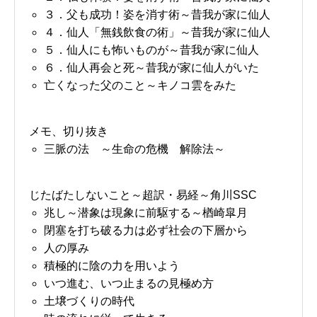
３．父も成功！姿を消す術～昔我が家に仙人
４．仙人「無銭飲食の術」～昔我が家に仙人
５．仙人にも怖いものが～昔我が家に仙人
６．仙人再会と死～昔我が家に仙人がいた
亡くなった父のこと～キノコ雲をみた
メモ、切り抜き
三脈の法 ～生命の危機 解除法～
じたばたしないこと～超訳・易経～角川SSC
兆し～潜象は現象に前駆する～楢崎皐月
閉塞を打ち破る力は必ず社会の下層から
人の厚み
積極的に陰の力を用いよう
いつ進む、いつ止まるの見極め方
土壌づくりの時代