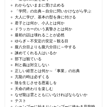
わからないままに受け止める
「学問」の出典～自分に問いかけながら学ぶ
大人に学び、基本の型を身に付ける
君子とは何か、小人とは何か
ドラッカーのいう真摯さとは何か
最初の話は壊れることが必然
ゆらぎ～不安定の安定～観る目
腹八分目よりも腹六分目に～中する
諫めてくれる人はいるか
部下は観ている
利と義は対立しない
正しい経営とは何か～「事業」の出典
亢龍の時は必ずくる
陰を生じさせる恩返しを
天命の終わりを楽しむ
なぜ龍は雲とともにいなければならないか
テスト
シャンプーに始まりシャンプーに終わる見龍時