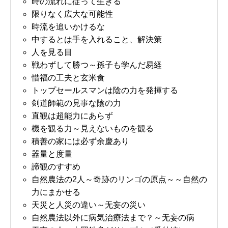
時の流れに従って生きる
限りなく広大な可能性
時流を追いかけるな
中するとは手を入れること、解決策
人を見る目
戦わずして勝つ～孫子も学んだ易経
惜福の工夫と玄米食
トップセールスマンは陰の力を発揮する
剣道師範の見事な陰の力
直観は超能力にあらず
機を観る力～見えないものを観る
積善の家には必ず余慶あり
器量と度量
諦観のすすめ
自然農法の2人～奇跡のリンゴの原点～～自然の
力にまかせる
天災と人災の違い～无妄の災い
自然農法以外に病気治療法まで？～无妄の病