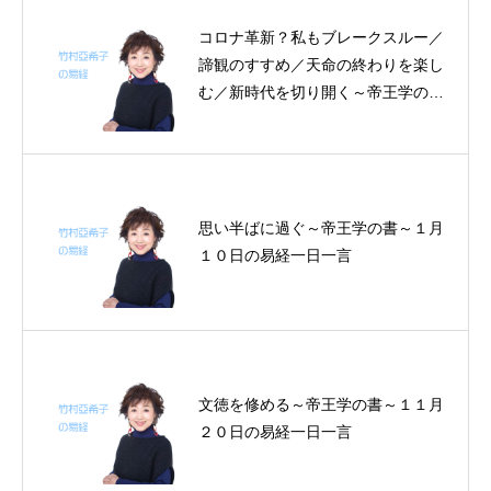
コロナ革新？私もブレークスルー／
諦観のすすめ／天命の終わりを楽し
む／新時代を切り開く～帝王学の書
～4月23～26日の4日分の易経一日
一言
思い半ばに過ぐ～帝王学の書～１月
１０日の易経一日一言
文徳を修める～帝王学の書～１１月
２０日の易経一日一言