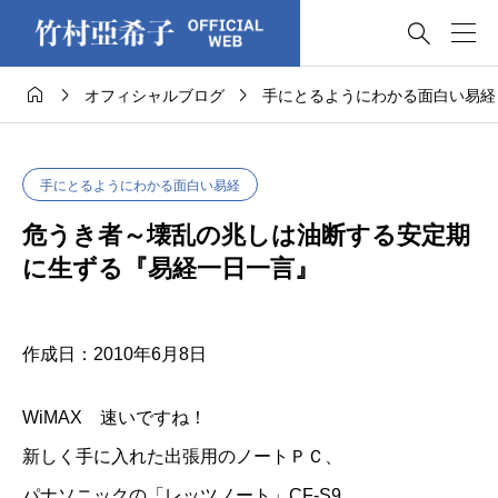




オフィシャルブログ
手にとるようにわかる面白い易経
手にとるようにわかる面白い易経
危うき者～壊乱の兆しは油断する安定期
に生ずる『易経一日一言』
作成日：2010年6月8日
WiMAX 速いですね！
新しく手に入れた出張用のノートＰＣ、
パナソニックの「レッツノート」CF-S9、