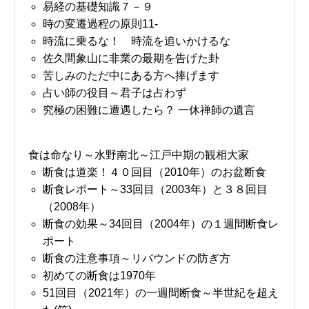
易経の基礎知識７－９
時の変遷過程の原則11-
時流に乗るな！ 時流を追いかけるな
佐久間象山に非業の最期を告げた卦
苦しみのただ中にある方へ捧げます
占い師の役目～君子は占わず
究極の困難に遭遇したら？ 一休禅師の遺言
食は命なり～水野南北～江戸中期の観相大家
断食は道楽！４０回目（2010年）のお盆断食
断食レポート～33回目（2003年）と３８回目
（2008年）
断食の効果～34回目（2004年）の１週間断食レ
ポート
断食の注意事項～リバウンドの防ぎ方
初めての断食は1970年
51回目（2021年）の一週間断食～半世紀を超え