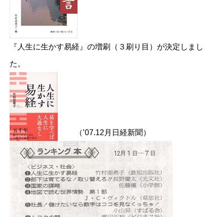
『人生に生かす易経』の増刷（３刷り目）が決定しまし
た。
（’07.12月日経新聞）