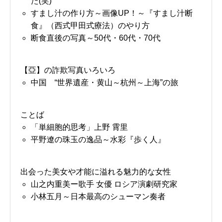
た(笑)
すまし汁の作り方～画像UP！～『すまし汁断
食』（西式甲田式療法）のやり方
断食直後の写真～50代・60代・70代
【亞】の詐欺写真いろいろ
中国 “世界遺産・黄山～杭州～上海”の旅
ことば
「単細胞的思考」上野 霄里
平野遼の珠玉の逸品～水彩『歩く人』
出会った美女や才能に溢れる魅力的な女性
山之内重美ー歌手 女優 ロシア演劇研究家
小林五月～日本最高のシューマン奏者