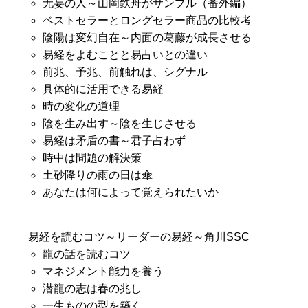
无妄の人～山岡鉄舟がサンプル（番外編）
ベストセラーとロングセラー商品の比較考
陰陽は変幻自在～内面の葛藤が成長させる
易経をよむことと易占いとの違い
前兆、予兆、前触れは、シグナル
具体的に活用できる易経
時の変化の道理
陰を生み出す～陰を生じさせる
易経は矛盾の書～君子占わず
時中は問題の解決策
土砂降りの雨の日は傘
あなたは何によって覚えられたいか
易経を読むコツ～リーダーの易経～角川SSC
龍の話を読むコツ
マネジメント能力を養う
潜龍の志は春の兆し
一生ものの型を築く