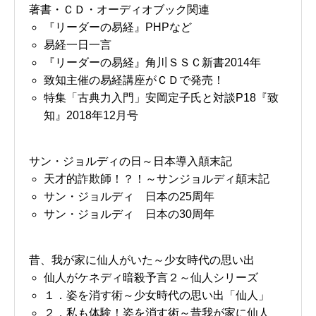
著書・ＣＤ・オーディオブック関連
『リーダーの易経』PHPなど
易経一日一言
『リーダーの易経』角川ＳＳＣ新書2014年
致知主催の易経講座がＣＤで発売！
特集「古典力入門」安岡定子氏と対談P18『致
知』2018年12月号
サン・ジョルディの日～日本導入顛末記
天才的詐欺師！？！～サンジョルディ顛末記
サン・ジョルディ 日本の25周年
サン・ジョルディ 日本の30周年
昔、我が家に仙人がいた～少女時代の思い出
仙人がケネディ暗殺予言２～仙人シリーズ
１．姿を消す術～少女時代の思い出「仙人」
２．私も体験！姿を消す術～昔我が家に仙人