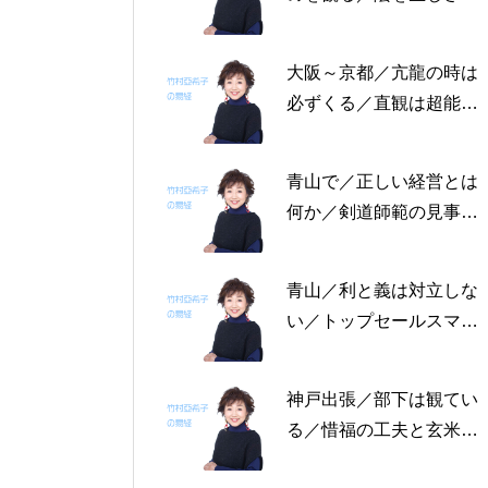
る恩返しを／固定観念を
捨てる～帝王学の書～2
大阪～京都／亢龍の時は
月4日～2月8日の5日分
必ずくる／直観は超能力
の易経一日一言
にあらず／易の三義～帝
王学の書～1月30日～2
青山で／正しい経営とは
月3日の5日分の易経一日
何か／剣道師範の見事な
一言
陰の力／信じる力 ～帝
王学の書～1月25日～29
青山／利と義は対立しな
日の5日分の易経一日一
い／トップセールスマン
言
は陰の力を発揮する／公
に立って行なう～帝王学
神戸出張／部下は観てい
の書～1月19日～24日の
る／惜福の工夫と玄米食
6日分の易経一日一言
／天地の交わり～帝王学