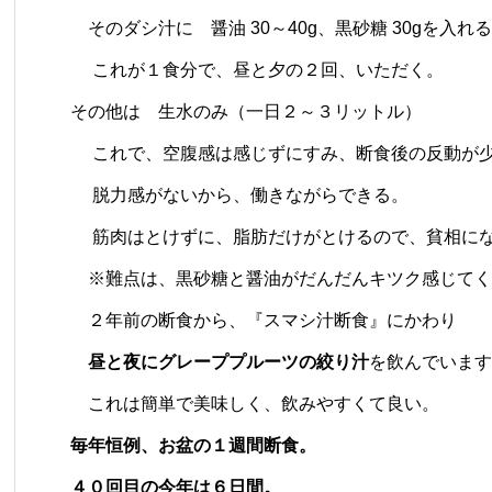
そのダシ汁に 醤油 30～40g、黒砂糖 30gを入れ
これが１食分で、昼と夕の２回、いただく。
その他は 生水のみ（一日２～３リットル）
これで、空腹感は感じずにすみ、断食後の反動が
脱力感がないから、働きながらできる。
筋肉はとけずに、脂肪だけがとけるので、貧相に
※難点は、黒砂糖と醤油がだんだんキツク感じてく
２年前の断食から、『スマシ汁断食』にかわり
昼と夜にグレーププルーツの絞り汁
を飲んでいます
これは簡単で美味しく、飲みやすくて良い。
毎年恒例、お盆の１週間断食。
４０回目の今年は６日間。