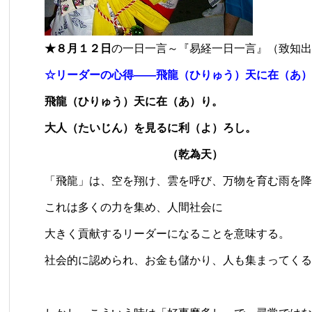
★８月１２日
の一日一言～『易経一日一言』（致知出
☆リーダーの心得――飛龍（ひりゅう）天に在（あ）
飛龍（ひりゅう）天に在（あ）り。
大人（たいじん）を見るに利（よ）ろし。
（乾為天）
「飛龍」は、空を翔け、雲を呼び、万物を育む雨を降
これは多くの力を集め、人間社会に
大きく貢献するリーダーになることを意味する。
社会的に認められ、お金も儲かり、人も集まってくる