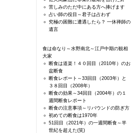
苦しみのただ中にある方へ捧げます
占い師の役目～君子は占わず
究極の困難に遭遇したら？ 一休禅師の
遺言
食は命なり～水野南北～江戸中期の観相
大家
断食は道楽！４０回目（2010年）のお
盆断食
断食レポート～33回目（2003年）と
３８回目（2008年）
断食の効果～34回目（2004年）の１
週間断食レポート
断食の注意事項～リバウンドの防ぎ方
初めての断食は1970年
51回目（2021年）の一週間断食～半
世紀を超えた(笑)