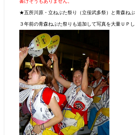
書けそうもありません。
★
五所川原・立ねぶた祭り（立佞武多祭）と青森ねぶ
３年前の青森ねぶた祭りも追加して写真を大量ＵＰし