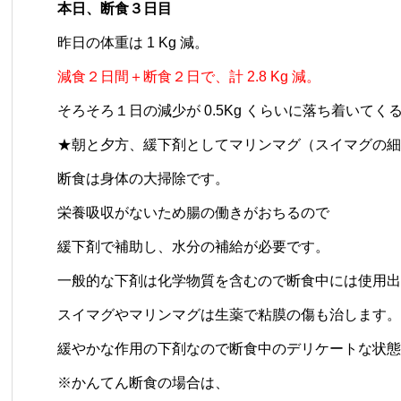
本日、断食３日目
昨日の体重は 1 Kg 減。
減食２日間＋断食２日で、計 2.8 Kg 減。
そろそろ１日の減少が 0.5Kg くらいに落ち着いてく
★朝と夕方、緩下剤として
マリンマグ（スイマグの細
断食は身体の大掃除です。
栄養吸収がないため腸の働きがおちるので
緩下剤で補助し、水分の補給が必要です。
一般的な下剤は化学物質を含むので断食中には使用出
スイマグやマリンマグは生薬で粘膜の傷も治します。
緩やかな作用の下剤なので断食中のデリケートな状態
※かんてん断食の場合は、