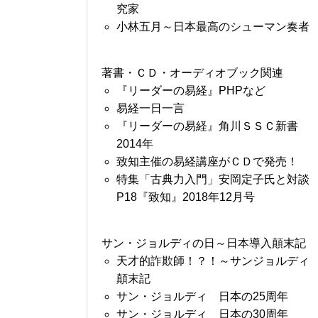
究家
小林五月～日本最高のシューマン奏者
著書・ＣＤ・オーディオブック関連
『リーダーの易経』PHPなど
易経一日一言
『リーダーの易経』角川ＳＳＣ新書
2014年
致知主催の易経講座がＣＤで発売！
特集「古典力入門」安岡定子氏と対談
P18『致知』2018年12月号
サン・ジョルディの日～日本導入顛末記
天才的詐欺師！？！～サンジョルディ
顛末記
サン・ジョルディ 日本の25周年
サン・ジョルディ 日本の30周年