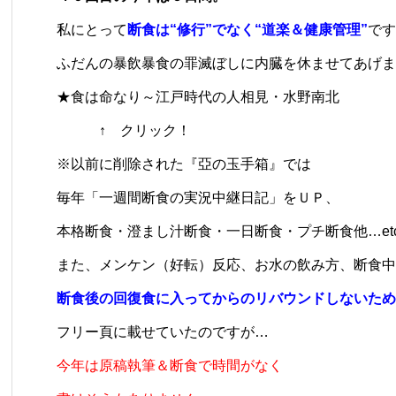
私にとって
断食は“修行”でなく“道楽＆健康管理”
です
ふだんの暴飲暴食の罪滅ぼしに内臓を休ませてあげま
★
食は命なり～江戸時代の人相見・水野南北
↑ クリック！
※以前に削除された『亞の玉手箱』では
毎年「一週間断食の実況中継日記」をＵＰ、
本格断食・澄まし汁断食・一日断食・プチ断食他…etc
また、メンケン（好転）反応、お水の飲み方、断食中
断食後の回復食に入ってからのリバウンドしないため
フリー頁に載せていたのですが…
今年は原稿執筆＆断食で時間がなく