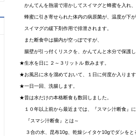
かんてんを熱湯で溶かしてスイマグと蜂蜜を入れ、
蜂蜜に引き寄せられた体内の病原菌が、温度が下が
スイマグの緩下剤作用で排泄されます。
また断食中は腸内が空っぽですが、
腸壁が引っ付くリスクを、かんてんと水分で保護し
★生水を日に ２～３リットル 飲みます。
★お風呂に水を溜めておいて、１日に何度か入ります
★一日一回、洗腸します。
★昔は水だけの本格断食も数回しました。
１０年以上前から最近までは、『スマシ汁断食』に
『スマシ汁断食』とは～
３合の水、昆布10g、乾燥シイタケ10gでダシをと