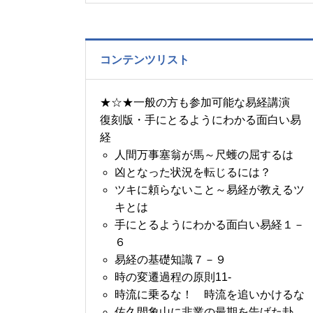
の書～1月14日～18日の
5日分の易経一日一言
コンテンツリスト
★☆★一般の方も参加可能な易経講演
復刻版・手にとるようにわかる面白い易
経
人間万事塞翁が馬～尺蠖の屈するは
凶となった状況を転じるには？
ツキに頼らないこと～易経が教えるツ
キとは
手にとるようにわかる面白い易経１－
６
易経の基礎知識７－９
時の変遷過程の原則11-
時流に乗るな！ 時流を追いかけるな
佐久間象山に非業の最期を告げた卦