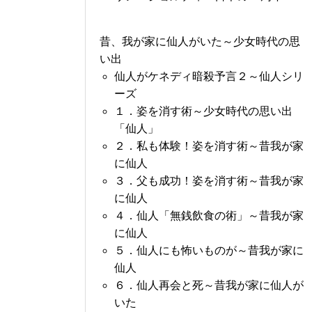
昔、我が家に仙人がいた～少女時代の思
い出
仙人がケネディ暗殺予言２～仙人シリ
ーズ
１．姿を消す術～少女時代の思い出
「仙人」
２．私も体験！姿を消す術～昔我が家
に仙人
３．父も成功！姿を消す術～昔我が家
に仙人
４．仙人「無銭飲食の術」～昔我が家
に仙人
５．仙人にも怖いものが～昔我が家に
仙人
６．仙人再会と死～昔我が家に仙人が
いた