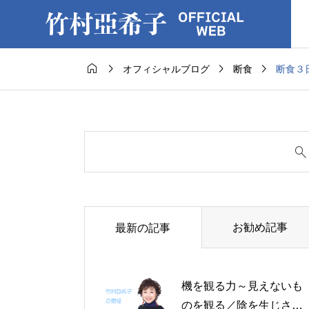




断食３
オフィシャルブログ
断食
お勧め記事
最新の記事
機を観る力～見えないも
のを観る／陰を生じさせ