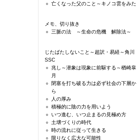
亡くなった父のこと～キノコ雲をみた
メモ、切り抜き
三脈の法 ～生命の危機 解除法～
じたばたしないこと～超訳・易経～角川
SSC
兆し～潜象は現象に前駆する～楢崎皐
月
閉塞を打ち破る力は必ず社会の下層か
ら
人の厚み
積極的に陰の力を用いよう
いつ進む、いつ止まるの見極め方
土壌づくりの時代
時の流れに従って生きる
限りなく広大な可能性