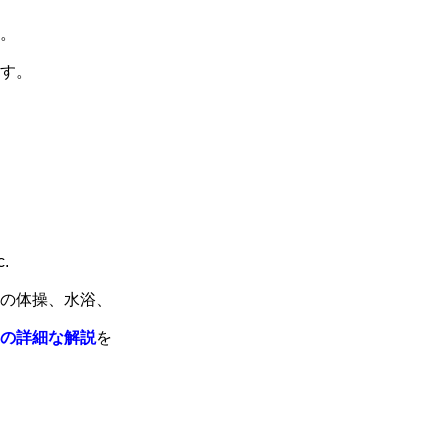
。
す。
.
の体操、水浴、
の詳細な解説
を