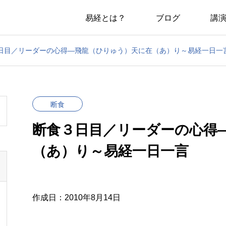
易経とは？
ブログ
講
日目／リーダーの心得―飛龍（ひりゅう）天に在（あ）り～易経一日一
断食
断食３日目／リーダーの心得
（あ）り～易経一日一言
作成日：2010年8月14日