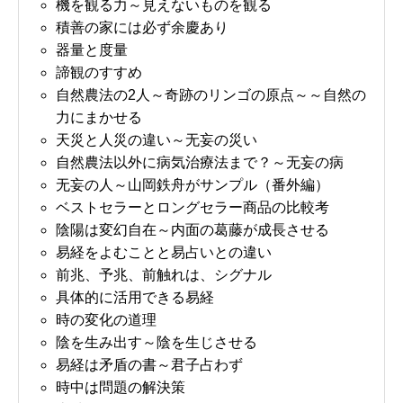
機を観る力～見えないものを観る
積善の家には必ず余慶あり
器量と度量
諦観のすすめ
自然農法の2人～奇跡のリンゴの原点～～自然の
力にまかせる
天災と人災の違い～无妄の災い
自然農法以外に病気治療法まで？～无妄の病
无妄の人～山岡鉄舟がサンプル（番外編）
ベストセラーとロングセラー商品の比較考
陰陽は変幻自在～内面の葛藤が成長させる
易経をよむことと易占いとの違い
前兆、予兆、前触れは、シグナル
具体的に活用できる易経
時の変化の道理
陰を生み出す～陰を生じさせる
易経は矛盾の書～君子占わず
時中は問題の解決策