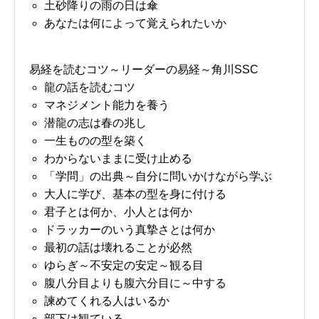
土砂降りの雨の日は傘
あなたは何によって覚えられたいか
易経を読むコツ～リーダーの易経～角川SSC
龍の話を読むコツ
マネジメント能力を養う
潜龍の志は春の兆し
一生ものの型を築く
わからないままに受け止める
「学問」の出典～自分に問いかけながら学ぶ
大人に学び、基本の型を身に付ける
君子とは何か、小人とは何か
ドラッカーのいう真摯さとは何か
最初の話は壊れることが必然
ゆらぎ～不安定の安定～観る目
腹八分目よりも腹六分目に～中する
諫めてくれる人はいるか
部下は観ている