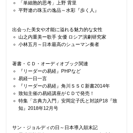
「単細胞的思考」上野 霄里
平野遼の珠玉の逸品～水彩『歩く人』
出会った美女や才能に溢れる魅力的な女性
山之内重美ー歌手 女優 ロシア演劇研究家
小林五月～日本最高のシューマン奏者
著書・ＣＤ・オーディオブック関連
『リーダーの易経』PHPなど
易経一日一言
『リーダーの易経』角川ＳＳＣ新書2014年
致知主催の易経講座がＣＤで発売！
特集「古典力入門」安岡定子氏と対談P18『致
知』2018年12月号
サン・ジョルディの日～日本導入顛末記