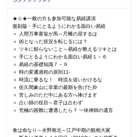
★☆★一般の方も参加可能な易経講演
復刻版・手にとるようにわかる面白い易経
人間万事塞翁が馬～尺蠖の屈するは
凶となった状況を転じるには？
ツキに頼らないこと～易経が教えるツキとは
手にとるようにわかる面白い易経１－６
易経の基礎知識７－９
時の変遷過程の原則11-
時流に乗るな！ 時流を追いかけるな
佐久間象山に非業の最期を告げた卦
苦しみのただ中にある方へ捧げます
占い師の役目～君子は占わず
究極の困難に遭遇したら？ 一休禅師の遺言
食は命なり～水野南北～江戸中期の観相大家