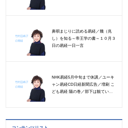
鼻唄まじりに読める易経／幾（兆
し）を知る～帝王学の書～１０月３
日の易経一日一言
NHK易経5月中旬まで休講／ユーキ
ャン易経CD日経新聞広告／増刷 こ
ども易経 陽の巻／部下は観ている
／剣道師範の見事な陰の力／終わる
を知りてこれを終わる～帝王学の書
～4月9～10日の2日分の易経一日一
言
コンテンツリスト