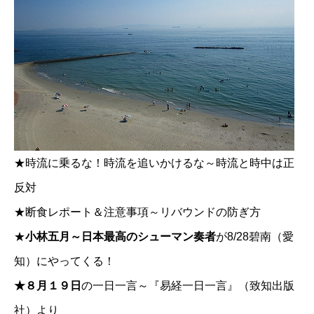
★
時流に乗るな！時流を追いかけるな～時流と時中は正
反対
★
断食レポート＆注意事項～リバウンドの防ぎ方
★
小林五月～日本最高のシューマン奏者
が8/28碧南（愛
知）にやってくる！
★８月１９日
の一日一言～『易経一日一言』（致知出版
社）より