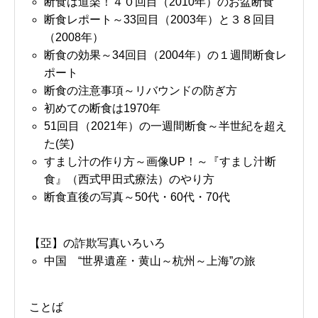
断食は道楽！４０回目（2010年）のお盆断食
断食レポート～33回目（2003年）と３８回目
（2008年）
断食の効果～34回目（2004年）の１週間断食レ
ポート
断食の注意事項～リバウンドの防ぎ方
初めての断食は1970年
51回目（2021年）の一週間断食～半世紀を超え
た(笑)
すまし汁の作り方～画像UP！～『すまし汁断
食』（西式甲田式療法）のやり方
断食直後の写真～50代・60代・70代
【亞】の詐欺写真いろいろ
中国 “世界遺産・黄山～杭州～上海”の旅
ことば