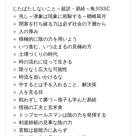
じたばたしないこと～超訳・易経～角川SSC
兆し～潜象は現象に前駆する～楢崎皐月
閉塞を打ち破る力は必ず社会の下層から
人の厚み
積極的に陰の力を用いよう
いつ進む、いつ止まるの見極め方
土壌づくりの時代
時の流れに従って生きる
限りなく広大な可能性
時流を追いかけるな
中するとは手を入れること、解決策
人を見る目
戦わずして勝つ～孫子も学んだ易経
惜福の工夫と玄米食
トップセールスマンは陰の力を発揮する
剣道師範の見事な陰の力
直観は超能力にあらず