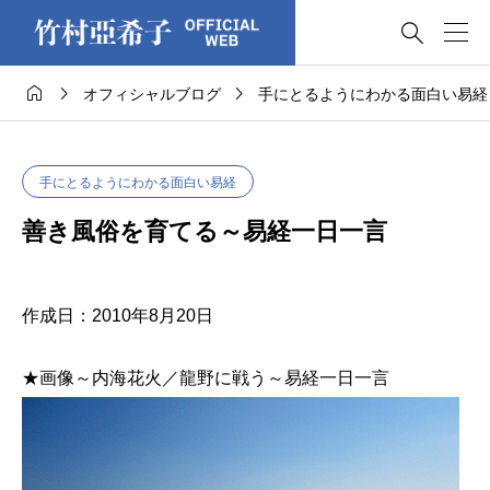




オフィシャルブログ
手にとるようにわかる面白い易経
手にとるようにわかる面白い易経
善き風俗を育てる～易経一日一言
作成日：2010年8月20日
★
画像～内海花火／龍野に戦う～易経一日一言