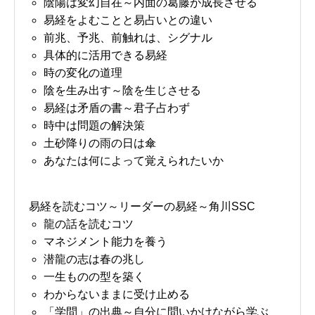
陰陽は変幻自在～内面の葛藤が成長させる
易経をよむことと易占いとの違い
前兆、予兆、前触れは、シグナル
具体的に活用できる易経
時の変化の道理
陰を生み出す～陰を生じさせる
易経は矛盾の書～君子占わず
時中は問題の解決策
土砂降りの雨の日は傘
あなたは何によって覚えられたいか
易経を読むコツ～リーダーの易経～角川SSC
龍の話を読むコツ
マネジメント能力を養う
潜龍の志は春の兆し
一生ものの型を築く
わからないままに受け止める
「学問」の出典～自分に問いかけながら学ぶ