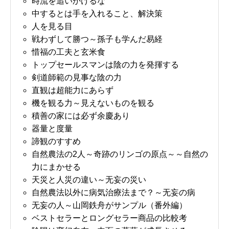
時流を追いかけるな
中するとは手を入れること、解決策
人を見る目
戦わずして勝つ～孫子も学んだ易経
惜福の工夫と玄米食
トップセールスマンは陰の力を発揮する
剣道師範の見事な陰の力
直観は超能力にあらず
機を観る力～見えないものを観る
積善の家には必ず余慶あり
器量と度量
諦観のすすめ
自然農法の2人～奇跡のリンゴの原点～～自然の
力にまかせる
天災と人災の違い～无妄の災い
自然農法以外に病気治療法まで？～无妄の病
无妄の人～山岡鉄舟がサンプル（番外編）
ベストセラーとロングセラー商品の比較考