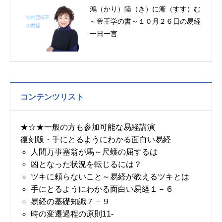
鴻（かり）陸（き）に漸（すす）む
～帝王学の書～１０月２６日の易経
一日一言
コンテンツリスト
★☆★一般の方も参加可能な易経講演
復刻版・手にとるようにわかる面白い易経
人間万事塞翁が馬～尺蠖の屈するは
凶となった状況を転じるには？
ツキに頼らないこと～易経が教えるツキとは
手にとるようにわかる面白い易経１－６
易経の基礎知識７－９
時の変遷過程の原則11-