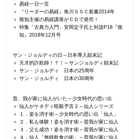
易経一日一言
『リーダーの易経』角川ＳＳＣ新書2014年
致知主催の易経講座がＣＤで発売！
特集「古典力入門」安岡定子氏と対談P18『致
知』2018年12月号
サン・ジョルディの日～日本導入顛末記
天才的詐欺師！？！～サンジョルディ顛末記
サン・ジョルディ 日本の25周年
サン・ジョルディ 日本の30周年
昔、我が家に仙人がいた～少女時代の思い出
仙人がケネディ暗殺予言２～仙人シリーズ
１．姿を消す術～少女時代の思い出「仙人」
２．私も体験！姿を消す術～昔我が家に仙人
３．父も成功！姿を消す術～昔我が家に仙人
４．仙人「無銭飲食の術」～昔我が家に仙人