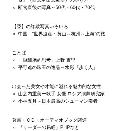
食』（西式甲田式療法）のやり方
断食直後の写真～50代・60代・70代
【亞】の詐欺写真いろいろ
中国 “世界遺産・黄山～杭州～上海”の旅
ことば
「単細胞的思考」上野 霄里
平野遼の珠玉の逸品～水彩『歩く人』
出会った美女や才能に溢れる魅力的な女性
山之内重美ー歌手 女優 ロシア演劇研究家
小林五月～日本最高のシューマン奏者
著書・ＣＤ・オーディオブック関連
『リーダーの易経』PHPなど