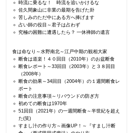
時流に乗るな！ 時流を追いかけるな
佐久間象山に非業の最期を告げた卦
苦しみのただ中にある方へ捧げます
占い師の役目～君子は占わず
究極の困難に遭遇したら？ 一休禅師の遺言
食は命なり～水野南北～江戸中期の観相大家
断食は道楽！４０回目（2010年）のお盆断食
断食レポート～33回目（2003年）と３８回目
（2008年）
断食の効果～34回目（2004年）の１週間断食レ
ポート
断食の注意事項～リバウンドの防ぎ方
初めての断食は1970年
51回目（2021年）の一週間断食～半世紀を超え
た(笑)
すまし汁の作り方～画像UP！～『すまし汁断