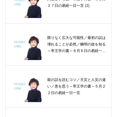
２７日の易経一日一言 (2)
限りなく広大な可能性／最初の話は
壊れることが必然／幽明の故を知る
～帝王学の書～６月６日の易経一日
一言
龍の話を読むコツ／天災と人災の違
い／患を思う～帝王学の書～５月２
２日の易経一日一言