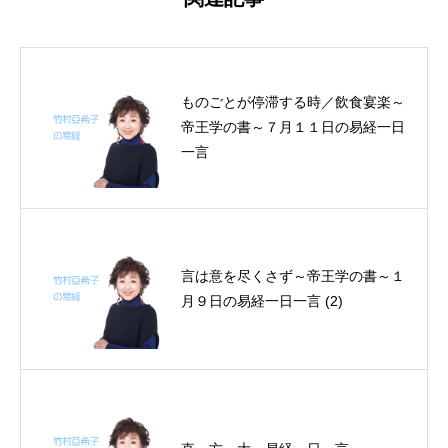
ものごとが停滞する時／飲食宴楽～
帝王学の書～７月１１日の易経一日
一言
言は意を尽くさず～帝王学の書～１
月９日の易経一日一言 (2)