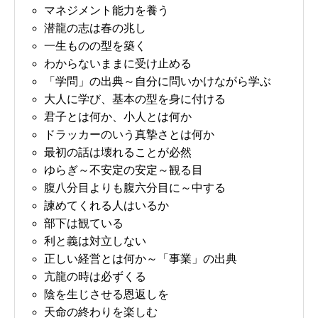
マネジメント能力を養う
潜龍の志は春の兆し
一生ものの型を築く
わからないままに受け止める
「学問」の出典～自分に問いかけながら学ぶ
大人に学び、基本の型を身に付ける
君子とは何か、小人とは何か
ドラッカーのいう真摯さとは何か
最初の話は壊れることが必然
ゆらぎ～不安定の安定～観る目
腹八分目よりも腹六分目に～中する
諫めてくれる人はいるか
部下は観ている
利と義は対立しない
正しい経営とは何か～「事業」の出典
亢龍の時は必ずくる
陰を生じさせる恩返しを
天命の終わりを楽しむ