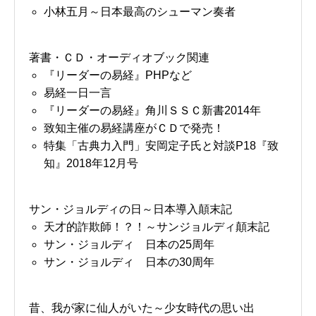
小林五月～日本最高のシューマン奏者
著書・ＣＤ・オーディオブック関連
『リーダーの易経』PHPなど
易経一日一言
『リーダーの易経』角川ＳＳＣ新書2014年
致知主催の易経講座がＣＤで発売！
特集「古典力入門」安岡定子氏と対談P18『致
知』2018年12月号
サン・ジョルディの日～日本導入顛末記
天才的詐欺師！？！～サンジョルディ顛末記
サン・ジョルディ 日本の25周年
サン・ジョルディ 日本の30周年
昔、我が家に仙人がいた～少女時代の思い出