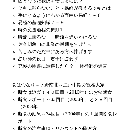
凶となった状況を転じるには？
ツキに頼らないこと～易経が教えるツキとは
手にとるようにわかる面白い易経１－６
易経の基礎知識７－９
時の変遷過程の原則11-
時流に乗るな！ 時流を追いかけるな
佐久間象山に非業の最期を告げた卦
苦しみのただ中にある方へ捧げます
占い師の役目～君子は占わず
究極の困難に遭遇したら？ 一休禅師の遺言
食は命なり～水野南北～江戸中期の観相大家
断食は道楽！４０回目（2010年）のお盆断食
断食レポート～33回目（2003年）と３８回目
（2008年）
断食の効果～34回目（2004年）の１週間断食レ
ポート
断食の注意事項～リバウンドの防ぎ方