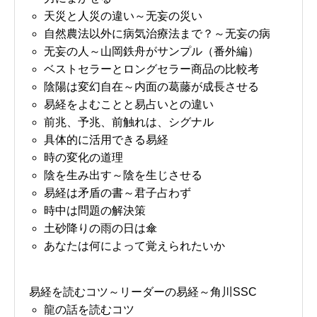
天災と人災の違い～无妄の災い
自然農法以外に病気治療法まで？～无妄の病
无妄の人～山岡鉄舟がサンプル（番外編）
ベストセラーとロングセラー商品の比較考
陰陽は変幻自在～内面の葛藤が成長させる
易経をよむことと易占いとの違い
前兆、予兆、前触れは、シグナル
具体的に活用できる易経
時の変化の道理
陰を生み出す～陰を生じさせる
易経は矛盾の書～君子占わず
時中は問題の解決策
土砂降りの雨の日は傘
あなたは何によって覚えられたいか
易経を読むコツ～リーダーの易経～角川SSC
龍の話を読むコツ