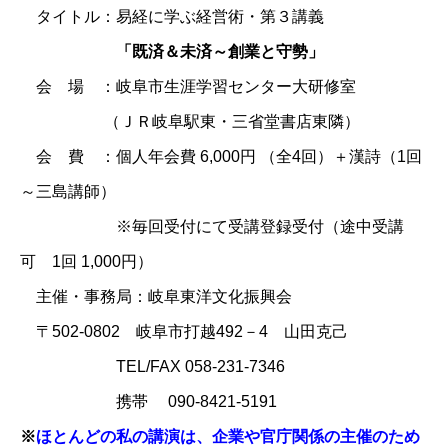
タイトル：易経に学ぶ経営術・第３講義
「既済＆未済～創業と守勢」
会 場 ：岐阜市生涯学習センター大研修室
（ＪＲ岐阜駅東・三省堂書店東隣）
会 費 ：個人年会費 6,000円 （全4回）＋漢詩（1回
～三島講師）
※毎回受付にて受講登録受付（途中受講
可 1回 1,000円）
主催・事務局：
岐阜東洋文化振興会
〒502-0802 岐阜市打越492－4 山田克己
TEL/FAX 058-231-7346
携帯 090-8421-5191
※
ほとんどの私の講演は、企業や官庁関係の主催のため