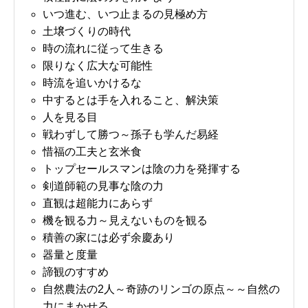
いつ進む、いつ止まるの見極め方
土壌づくりの時代
時の流れに従って生きる
限りなく広大な可能性
時流を追いかけるな
中するとは手を入れること、解決策
人を見る目
戦わずして勝つ～孫子も学んだ易経
惜福の工夫と玄米食
トップセールスマンは陰の力を発揮する
剣道師範の見事な陰の力
直観は超能力にあらず
機を観る力～見えないものを観る
積善の家には必ず余慶あり
器量と度量
諦観のすすめ
自然農法の2人～奇跡のリンゴの原点～～自然の
力にまかせる