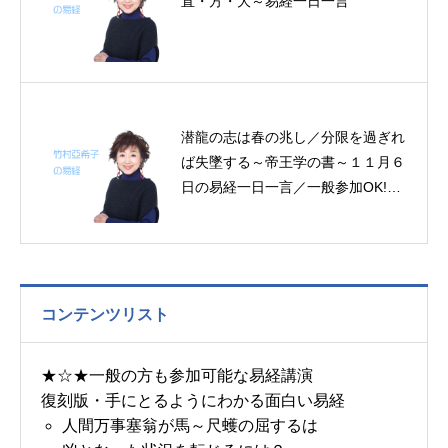
直・方・大～易経一日一言
潜龍の志は春の兆し／分限を過ぎれ
ば失墜する～帝王学の書～１１月６
日の易経一日一言／一般参加OK!年
内3回！京都・大阪・岐阜11月の易
経講座
コンテンツリスト
★☆★一般の方も参加可能な易経講演
復刻版・手にとるようにわかる面白い易経
人間万事塞翁が馬～尺蠖の屈するは