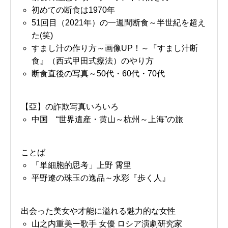
初めての断食は1970年
51回目（2021年）の一週間断食～半世紀を超え
た(笑)
すまし汁の作り方～画像UP！～『すまし汁断
食』（西式甲田式療法）のやり方
断食直後の写真～50代・60代・70代
【亞】の詐欺写真いろいろ
中国 “世界遺産・黄山～杭州～上海”の旅
ことば
「単細胞的思考」上野 霄里
平野遼の珠玉の逸品～水彩『歩く人』
出会った美女や才能に溢れる魅力的な女性
山之内重美ー歌手 女優 ロシア演劇研究家