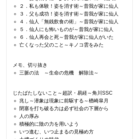
２．私も体験！姿を消す術～昔我が家に仙人
３．父も成功！姿を消す術～昔我が家に仙人
４．仙人「無銭飲食の術」～昔我が家に仙人
５．仙人にも怖いものが～昔我が家に仙人
６．仙人再会と死～昔我が家に仙人がいた
亡くなった父のこと～キノコ雲をみた
メモ、切り抜き
三脈の法 ～生命の危機 解除法～
じたばたしないこと～超訳・易経～角川SSC
兆し～潜象は現象に前駆する～楢崎皐月
閉塞を打ち破る力は必ず社会の下層から
人の厚み
積極的に陰の力を用いよう
いつ進む、いつ止まるの見極め方