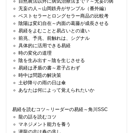
自然農法以外に病気治療法まで？～无妄の病
无妄の人～山岡鉄舟がサンプル（番外編）
ベストセラーとロングセラー商品の比較考
陰陽は変幻自在～内面の葛藤が成長させる
易経をよむことと易占いとの違い
前兆、予兆、前触れは、シグナル
具体的に活用できる易経
時の変化の道理
陰を生み出す～陰を生じさせる
易経は矛盾の書～君子占わず
時中は問題の解決策
土砂降りの雨の日は傘
あなたは何によって覚えられたいか
易経を読むコツ～リーダーの易経～角川SSC
龍の話を読むコツ
マネジメント能力を養う
潜龍の志は春の兆し