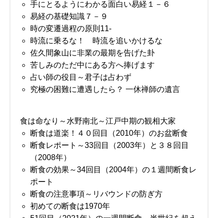
手にとるようにわかる面白い易経１－６
易経の基礎知識７－９
時の変遷過程の原則11-
時流に乗るな！ 時流を追いかけるな
佐久間象山に非業の最期を告げた卦
苦しみのただ中にある方へ捧げます
占い師の役目～君子は占わず
究極の困難に遭遇したら？ 一休禅師の遺言
食は命なり～水野南北～江戸中期の観相大家
断食は道楽！４０回目（2010年）のお盆断食
断食レポート～33回目（2003年）と３８回目
（2008年）
断食の効果～34回目（2004年）の１週間断食レ
ポート
断食の注意事項～リバウンドの防ぎ方
初めての断食は1970年