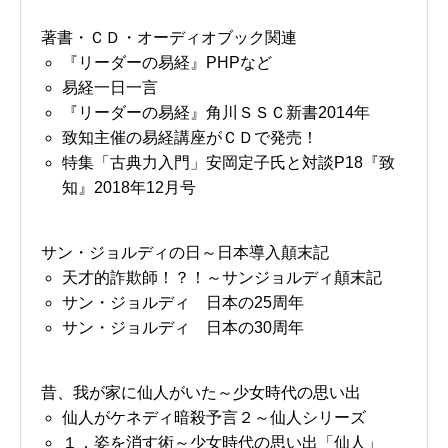
著書・ＣＤ・オーディオブック関連
『リーダーの易経』PHPなど
易経一日一言
『リーダーの易経』角川ＳＳＣ新書2014年
致知主催の易経講座がＣＤで発売！
特集「古典力入門」安岡定子氏と対談P18『致
知』2018年12月号
サン・ジョルディの日～日本導入顛末記
天才的詐欺師！？！～サンジョルディ顛末記
サン・ジョルディ 日本の25周年
サン・ジョルディ 日本の30周年
昔、我が家に仙人がいた～少女時代の思い出
仙人がケネディ暗殺予言２～仙人シリーズ
１．姿を消す術～少女時代の思い出「仙人」