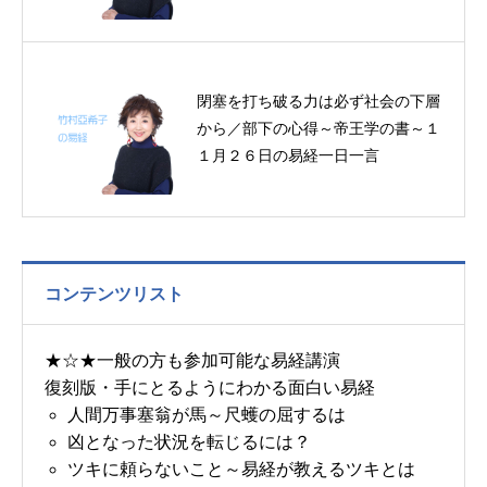
閉塞を打ち破る力は必ず社会の下層
から／部下の心得～帝王学の書～１
１月２６日の易経一日一言
コンテンツリスト
★☆★一般の方も参加可能な易経講演
復刻版・手にとるようにわかる面白い易経
人間万事塞翁が馬～尺蠖の屈するは
凶となった状況を転じるには？
ツキに頼らないこと～易経が教えるツキとは