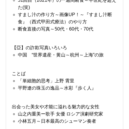
51回目（2021年）の一週間断食～半世紀を超え
た(笑)
すまし汁の作り方～画像UP！～『すまし汁断
食』（西式甲田式療法）のやり方
断食直後の写真～50代・60代・70代
【亞】の詐欺写真いろいろ
中国 “世界遺産・黄山～杭州～上海”の旅
ことば
「単細胞的思考」上野 霄里
平野遼の珠玉の逸品～水彩『歩く人』
出会った美女や才能に溢れる魅力的な女性
山之内重美ー歌手 女優 ロシア演劇研究家
小林五月～日本最高のシューマン奏者