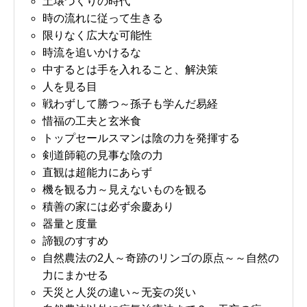
土壌づくりの時代
時の流れに従って生きる
限りなく広大な可能性
時流を追いかけるな
中するとは手を入れること、解決策
人を見る目
戦わずして勝つ～孫子も学んだ易経
惜福の工夫と玄米食
トップセールスマンは陰の力を発揮する
剣道師範の見事な陰の力
直観は超能力にあらず
機を観る力～見えないものを観る
積善の家には必ず余慶あり
器量と度量
諦観のすすめ
自然農法の2人～奇跡のリンゴの原点～～自然の
力にまかせる
天災と人災の違い～无妄の災い