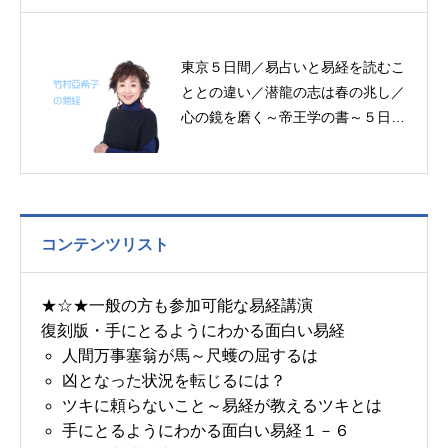
東京５日間／易占いと易経を読むこ
ととの違い／潜龍の志は春の兆し／
心の鏡を磨く～帝王学の書～５日分
の易経一日一言
コンテンツリスト
★☆★一般の方も参加可能な易経講演
復刻版・手にとるようにわかる面白い易経
人間万事塞翁が馬～尺蠖の屈するは
凶となった状況を転じるには？
ツキに頼らないこと～易経が教えるツキとは
手にとるようにわかる面白い易経１－６