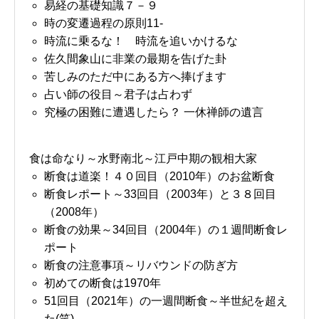
易経の基礎知識７－９
時の変遷過程の原則11-
時流に乗るな！ 時流を追いかけるな
佐久間象山に非業の最期を告げた卦
苦しみのただ中にある方へ捧げます
占い師の役目～君子は占わず
究極の困難に遭遇したら？ 一休禅師の遺言
食は命なり～水野南北～江戸中期の観相大家
断食は道楽！４０回目（2010年）のお盆断食
断食レポート～33回目（2003年）と３８回目
（2008年）
断食の効果～34回目（2004年）の１週間断食レ
ポート
断食の注意事項～リバウンドの防ぎ方
初めての断食は1970年
51回目（2021年）の一週間断食～半世紀を超え
た(笑)