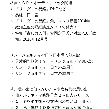
著書・ＣＤ・オーディオブック関連
『リーダーの易経』PHPなど
易経一日一言
『リーダーの易経』角川ＳＳＣ新書2014年
致知主催の易経講座がＣＤで発売！
特集「古典力入門」安岡定子氏と対談P18『致
知』2018年12月号
サン・ジョルディの日～日本導入顛末記
天才的詐欺師！？！～サンジョルディ顛末記
サン・ジョルディ 日本の25周年
サン・ジョルディ 日本の30周年
昔、我が家に仙人がいた～少女時代の思い出
仙人がケネディ暗殺予言２～仙人シリーズ
１．姿を消す術～少女時代の思い出「仙人」
２．私も体験！姿を消す術～昔我が家に仙人