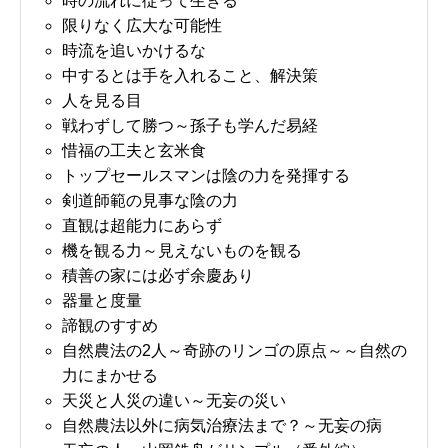
時の流れに従って生きる
限りなく広大な可能性
時流を追いかけるな
中するとは手を入れること、解決策
人を見る目
戦わずして勝つ～孫子も学んだ易経
惜福の工夫と玄米食
トップセールスマンは陰の力を発揮する
剣道師範の見事な陰の力
直観は超能力にあらず
機を観る力～見えないものを観る
積善の家には必ず余慶あり
器量と度量
諦観のすすめ
自然農法の2人～奇跡のリンゴの原点～～自然の
力にまかせる
天災と人災の違い～无妄の災い
自然農法以外に病気治療法まで？～无妄の病