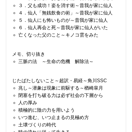
３．父も成功！姿を消す術～昔我が家に仙人
４．仙人「無銭飲食の術」～昔我が家に仙人
５．仙人にも怖いものが～昔我が家に仙人
６．仙人再会と死～昔我が家に仙人がいた
亡くなった父のこと～キノコ雲をみた
メモ、切り抜き
三脈の法 ～生命の危機 解除法～
じたばたしないこと～超訳・易経～角川SSC
兆し～潜象は現象に前駆する～楢崎皐月
閉塞を打ち破る力は必ず社会の下層から
人の厚み
積極的に陰の力を用いよう
いつ進む、いつ止まるの見極め方
土壌づくりの時代