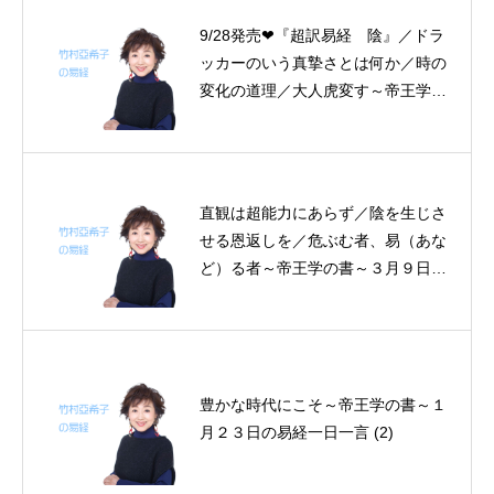
9/28発売❤『超訳易経 陰』／ドラ
ッカーのいう真摯さとは何か／時の
変化の道理／大人虎変す～帝王学の
書～9月23～29日の7日分の易経一
日一言
直観は超能力にあらず／陰を生じさ
せる恩返しを／危ぶむ者、易（あな
ど）る者～帝王学の書～３月９日の
易経一日一言
豊かな時代にこそ～帝王学の書～１
月２３日の易経一日一言 (2)