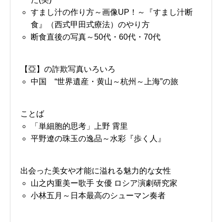
すまし汁の作り方～画像UP！～『すまし汁断
食』（西式甲田式療法）のやり方
断食直後の写真～50代・60代・70代
【亞】の詐欺写真いろいろ
中国 “世界遺産・黄山～杭州～上海”の旅
ことば
「単細胞的思考」上野 霄里
平野遼の珠玉の逸品～水彩『歩く人』
出会った美女や才能に溢れる魅力的な女性
山之内重美ー歌手 女優 ロシア演劇研究家
小林五月～日本最高のシューマン奏者