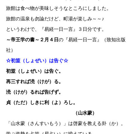
旅館は食べ物が美味しそうなところにしました。
旅館の温泉も勿論だけど、町湯が楽しみ～～♪
というわけで、『易経一日一言』３日分です。
～帝王学の書～２月４日
の『易経一日一言』（致知出版
社）
☆初筮（しょぜい）は告ぐ☆
初筮（しょぜい）は告ぐ。
再三すれば涜（けが）る。
涜（けが）るれば告げず。
貞（ただ）しきに利（よ）ろし。
（山水蒙）
「山水蒙（さんすいもう）」は啓蒙を教える卦（か）。
学ぶ姿勢を占筮（易占い）に喩えている。