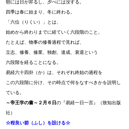
朝には日が昇るし、夕べには没する。
四季は春に始まり、冬に終わる。
「六位（りくい）」とは、
始めから終わりまでに経ていく六段階のこと。
たとえば、物事の修養過程で見れば、
立志、修養、修業、独創、達成、衰退という
六段階を経ることになる。
易経六十四卦（か）は、それぞれ終始の過程を
この六段階に分け、その時点で何をなすべきかを説明し
ている。
～帝王学の書～２月６日
の『易経一日一言』（致知出版
社）
☆程良い節（ふし）を設ける☆