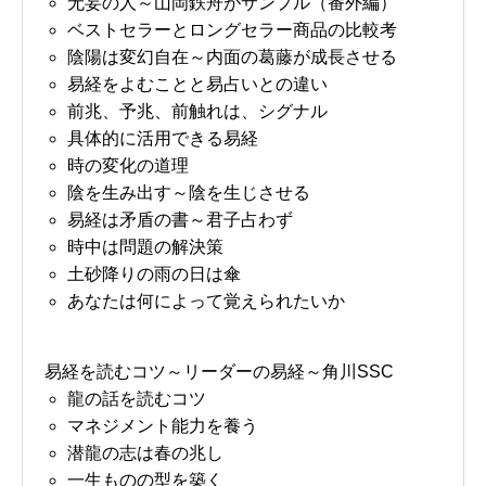
无妄の人～山岡鉄舟がサンプル（番外編）
ベストセラーとロングセラー商品の比較考
陰陽は変幻自在～内面の葛藤が成長させる
易経をよむことと易占いとの違い
前兆、予兆、前触れは、シグナル
具体的に活用できる易経
時の変化の道理
陰を生み出す～陰を生じさせる
易経は矛盾の書～君子占わず
時中は問題の解決策
土砂降りの雨の日は傘
あなたは何によって覚えられたいか
易経を読むコツ～リーダーの易経～角川SSC
龍の話を読むコツ
マネジメント能力を養う
潜龍の志は春の兆し
一生ものの型を築く