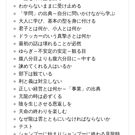
わからないままに受け止める
「学問」の出典～自分に問いかけながら学ぶ
大人に学び、基本の型を身に付ける
君子とは何か、小人とは何か
ドラッカーのいう真摯さとは何か
最初の話は壊れることが必然
ゆらぎ～不安定の安定～観る目
腹八分目よりも腹六分目に～中する
諫めてくれる人はいるか
部下は観ている
利と義は対立しない
正しい経営とは何か～「事業」の出典
亢龍の時は必ずくる
陰を生じさせる恩返しを
天命の終わりを楽しむ
なぜ龍は雲とともにいなければならないか
テスト
シャンプーに始まりシャンプーに終わる見龍時