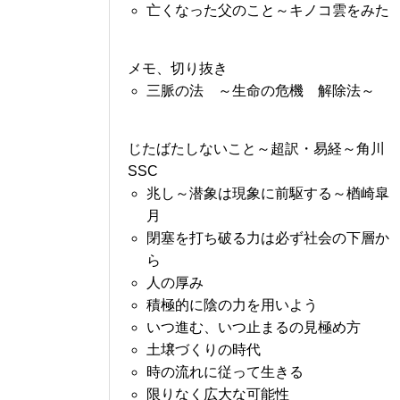
亡くなった父のこと～キノコ雲をみた
メモ、切り抜き
三脈の法 ～生命の危機 解除法～
じたばたしないこと～超訳・易経～角川
SSC
兆し～潜象は現象に前駆する～楢崎皐
月
閉塞を打ち破る力は必ず社会の下層か
ら
人の厚み
積極的に陰の力を用いよう
いつ進む、いつ止まるの見極め方
土壌づくりの時代
時の流れに従って生きる
限りなく広大な可能性