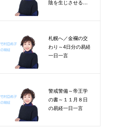
陰を生じさせる／
大人に学び、基本
の型を身に付ける
／和して同ぜず～
帝王学の書～２日
札幌へ／金襴の交
分の易経一日一言
わり～4日分の易経
一日一言
警戒警備～帝王学
の書～１１月８日
の易経一日一言