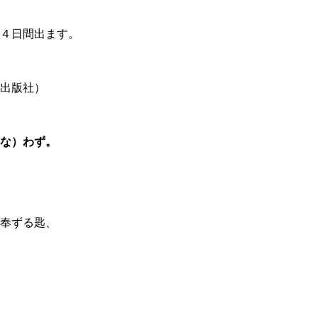
４日間出ます。
出版社）
な）わず。
奉ずる匙、