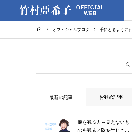



オフィシャルブログ
手にとるように
お勧め記事
最新の記事
機を観る力～見えないも
のを観る／陰を生じさせ