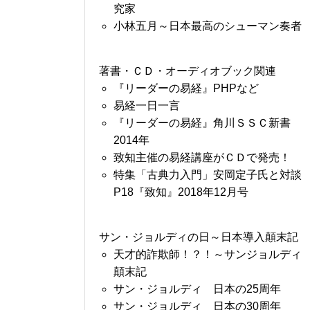
究家
小林五月～日本最高のシューマン奏者
著書・ＣＤ・オーディオブック関連
『リーダーの易経』PHPなど
易経一日一言
『リーダーの易経』角川ＳＳＣ新書
2014年
致知主催の易経講座がＣＤで発売！
特集「古典力入門」安岡定子氏と対談
P18『致知』2018年12月号
サン・ジョルディの日～日本導入顛末記
天才的詐欺師！？！～サンジョルディ
顛末記
サン・ジョルディ 日本の25周年
サン・ジョルディ 日本の30周年