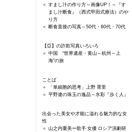
すまし汁の作り方～画像UP！～『す
まし汁断食』（西式甲田式療法）のや
り方
断食直後の写真～50代・60代・70代
【亞】の詐欺写真いろいろ
中国 “世界遺産・黄山～杭州～上
海”の旅
ことば
「単細胞的思考」上野 霄里
平野遼の珠玉の逸品～水彩『歩く人』
出会った美女や才能に溢れる魅力的な女
性
山之内重美ー歌手 女優 ロシア演劇研