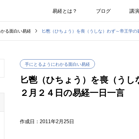
易経とは？
ブログ
講

匕鬯（ひちょう）を喪（うしな）わず～帝王学の
わかる面白い易経
手にとるようにわかる面白い易経
匕鬯（ひちょう）を喪（うし
２月２４日の易経一日一言
作成日：2011年2月25日