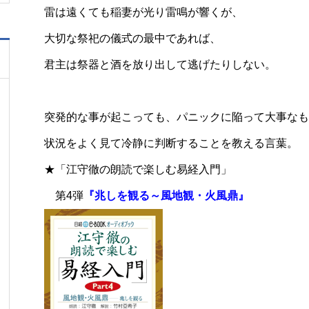
雷は遠くても稲妻が光り雷鳴が響くが、
大切な祭祀の儀式の最中であれば、
君主は祭器と酒を放り出して逃げたりしない。
突発的な事が起こっても、パニックに陥って大事なも
状況をよく見て冷静に判断することを教える言葉。
★「江守徹の朗読で楽しむ易経入門」
第4弾
『兆しを観る～風地観・火風鼎』