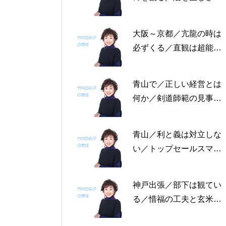
る恩返しを／固定観念を
捨てる～帝王学の書～2
大阪～京都／亢龍の時は
月4日～2月8日の5日分
必ずくる／直観は超能力
の易経一日一言
にあらず／易の三義～帝
王学の書～1月30日～2
青山で／正しい経営とは
月3日の5日分の易経一日
何か／剣道師範の見事な
一言
陰の力／信じる力 ～帝
王学の書～1月25日～29
青山／利と義は対立しな
日の5日分の易経一日一
い／トップセールスマン
言
は陰の力を発揮する／公
に立って行なう～帝王学
神戸出張／部下は観てい
の書～1月19日～24日の
る／惜福の工夫と玄米食
6日分の易経一日一言
／天地の交わり～帝王学