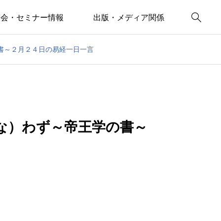

演会・セミナー情報
出版・メディア関係
書～２月２４日の易経一日一言
な）わず～帝王学の書～