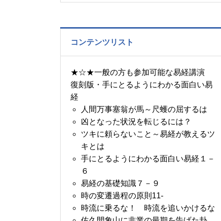
の書～1月14日～18日の
5日分の易経一日一言
コンテンツリスト
★☆★一般の方も参加可能な易経講演
復刻版・手にとるようにわかる面白い易
経
人間万事塞翁が馬～尺蠖の屈するは
凶となった状況を転じるには？
ツキに頼らないこと～易経が教えるツ
キとは
手にとるようにわかる面白い易経１－
６
易経の基礎知識７－９
時の変遷過程の原則11-
時流に乗るな！ 時流を追いかけるな
佐久間象山に非業の最期を告げた卦