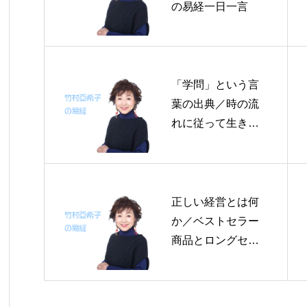
の易経一日一言
「学問」という言
葉の出典／時の流
れに従って生きる
／東北には朋を喪
う～帝王学の書～
３月３日の易経一
日一言
正しい経営とは何
か／ベストセラー
商品とロングセラ
ー商品／性命を正
しくす ～帝王学の
書～３月４日の易