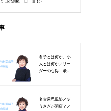
５日の易経一日一言 (3)
事
君子とは何か、小
人とは何か／リー
ダーの心得―飛龍
天に在り～帝王学
の書～８月１２日
の易経一日一言
名古屋思風塾／夢
うさぎが閉店？／