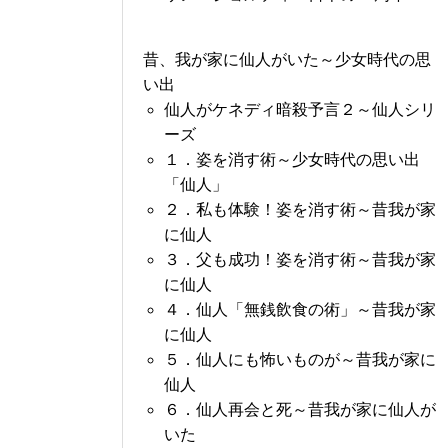
昔、我が家に仙人がいた～少女時代の思
い出
仙人がケネディ暗殺予言２～仙人シリ
ーズ
１．姿を消す術～少女時代の思い出
「仙人」
２．私も体験！姿を消す術～昔我が家
に仙人
３．父も成功！姿を消す術～昔我が家
に仙人
４．仙人「無銭飲食の術」～昔我が家
に仙人
５．仙人にも怖いものが～昔我が家に
仙人
６．仙人再会と死～昔我が家に仙人が
いた