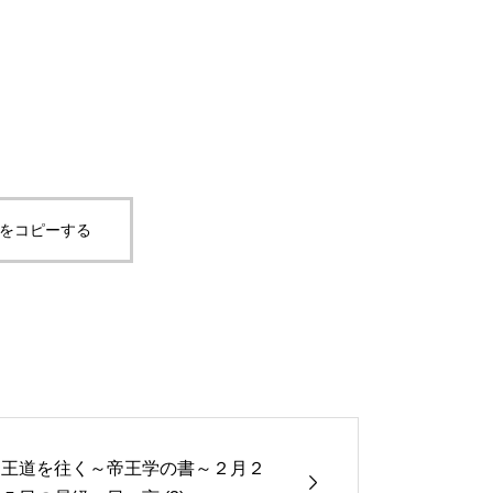
Lをコピーする
王道を往く～帝王学の書～２月２
