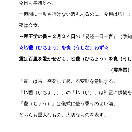
今日も事務所へ。
一週間に一度も行けない週もあるのに、今週は珍しく
夜は会食。
～帝王学の書～２月２４日
の『易経一日一言』（致知
☆匕鬯（ひちょう）を喪（うしな）わず☆
震は百里を驚かせども、匕鬯（ひちょう）を喪（うし
（震為雷）
「震」は雷、突発して起こる変動を意味する。
「匕鬯（ひちょう）」の「匕（ひ）」は神霊に供物を
「鬯（ちょう）」は儀式に使う香りのよい酒。
どちらも重大なもの、大切なものを表す。