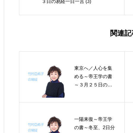
３日の易経一日一言 (3)
関連記
東京へ／人心を集
める～帝王学の書
～３月２５日の易
経一日一言
一陽来復～帝王学
の書～冬至、2日分