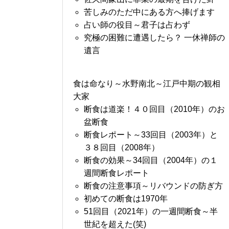
苦しみのただ中にある方へ捧げます
占い師の役目～君子は占わず
究極の困難に遭遇したら？ 一休禅師の
遺言
食は命なり～水野南北～江戸中期の観相
大家
断食は道楽！４０回目（2010年）のお
盆断食
断食レポート～33回目（2003年）と
３８回目（2008年）
断食の効果～34回目（2004年）の１
週間断食レポート
断食の注意事項～リバウンドの防ぎ方
初めての断食は1970年
51回目（2021年）の一週間断食～半
世紀を超えた(笑)