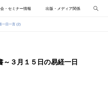

演会・セミナー情報
出版・メディア関係
日一言 (2)
書～３月１５日の易経一日