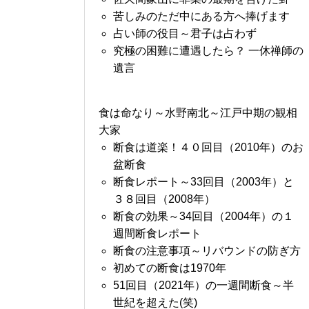
苦しみのただ中にある方へ捧げます
占い師の役目～君子は占わず
究極の困難に遭遇したら？ 一休禅師の
遺言
食は命なり～水野南北～江戸中期の観相
大家
断食は道楽！４０回目（2010年）のお
盆断食
断食レポート～33回目（2003年）と
３８回目（2008年）
断食の効果～34回目（2004年）の１
週間断食レポート
断食の注意事項～リバウンドの防ぎ方
初めての断食は1970年
51回目（2021年）の一週間断食～半
世紀を超えた(笑)