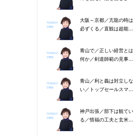
る恩返しを／固定観念を
捨てる～帝王学の書～2
大阪～京都／亢龍の時は
月4日～2月8日の5日分
必ずくる／直観は超能力
の易経一日一言
にあらず／易の三義～帝
王学の書～1月30日～2
青山で／正しい経営とは
月3日の5日分の易経一日
何か／剣道師範の見事な
一言
陰の力／信じる力 ～帝
王学の書～1月25日～29
青山／利と義は対立しな
日の5日分の易経一日一
い／トップセールスマン
言
は陰の力を発揮する／公
に立って行なう～帝王学
神戸出張／部下は観てい
の書～1月19日～24日の
る／惜福の工夫と玄米食
6日分の易経一日一言
／天地の交わり～帝王学