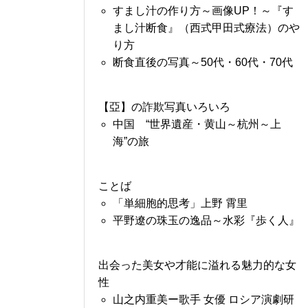
すまし汁の作り方～画像UP！～『す
まし汁断食』（西式甲田式療法）のや
り方
断食直後の写真～50代・60代・70代
【亞】の詐欺写真いろいろ
中国 “世界遺産・黄山～杭州～上
海”の旅
ことば
「単細胞的思考」上野 霄里
平野遼の珠玉の逸品～水彩『歩く人』
出会った美女や才能に溢れる魅力的な女
性
山之内重美ー歌手 女優 ロシア演劇研