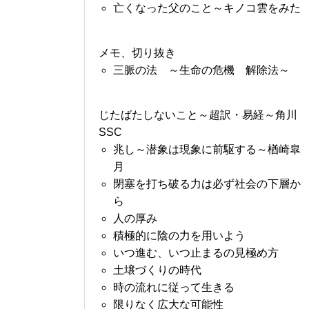
亡くなった父のこと～キノコ雲をみた
メモ、切り抜き
三脈の法 ～生命の危機 解除法～
じたばたしないこと～超訳・易経～角川
SSC
兆し～潜象は現象に前駆する～楢崎皐
月
閉塞を打ち破る力は必ず社会の下層か
ら
人の厚み
積極的に陰の力を用いよう
いつ進む、いつ止まるの見極め方
土壌づくりの時代
時の流れに従って生きる
限りなく広大な可能性