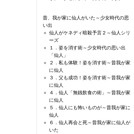
昔、我が家に仙人がいた～少女時代の思
い出
仙人がケネディ暗殺予言２～仙人シリ
ーズ
１．姿を消す術～少女時代の思い出
「仙人」
２．私も体験！姿を消す術～昔我が家
に仙人
３．父も成功！姿を消す術～昔我が家
に仙人
４．仙人「無銭飲食の術」～昔我が家
に仙人
５．仙人にも怖いものが～昔我が家に
仙人
６．仙人再会と死～昔我が家に仙人が
いた