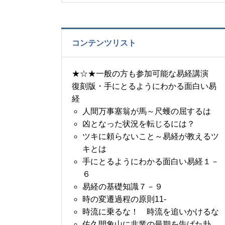
の書～1月14日～18日の
5日分の易経一日一言
コンテンツリスト
★☆★一般の方も参加可能な易経講演
復刻版・手にとるようにわかる面白い易
経
人間万事塞翁が馬～尺蠖の屈するは
凶となった状況を転じるには？
ツキに頼らないこと～易経が教えるツ
キとは
手にとるようにわかる面白い易経１－
６
易経の基礎知識７－９
時の変遷過程の原則11-
時流に乗るな！ 時流を追いかけるな
佐久間象山に非業の最期を告げた卦