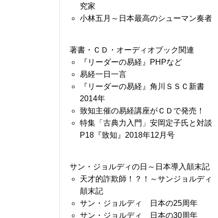
究家
小林五月～日本最高のシューマン奏者
著書・ＣＤ・オーディオブック関連
『リーダーの易経』PHPなど
易経一日一言
『リーダーの易経』角川ＳＳＣ新書
2014年
致知主催の易経講座がＣＤで発売！
特集「古典力入門」安岡定子氏と対談
P18『致知』2018年12月号
サン・ジョルディの日～日本導入顛末記
天才的詐欺師！？！～サンジョルディ
顛末記
サン・ジョルディ 日本の25周年
サン・ジョルディ 日本の30周年