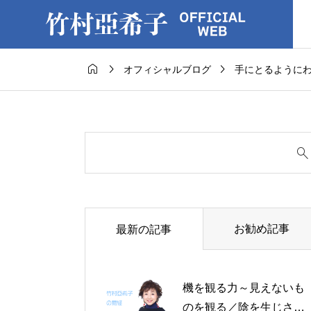



オフィシャルブログ
手にとるように
お勧め記事
最新の記事
機を観る力～見えないも
のを観る／陰を生じさせ