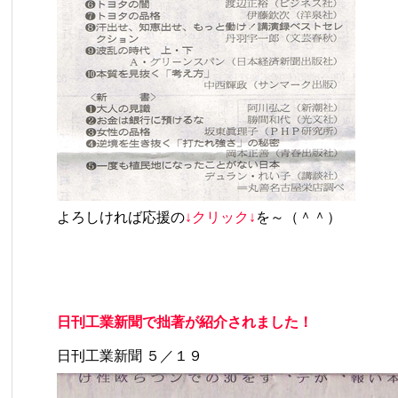
よろしければ応援の
↓クリック↓
を～（＾＾）
日刊工業新聞で拙著が紹介されました！
日刊工業新聞 ５／１９