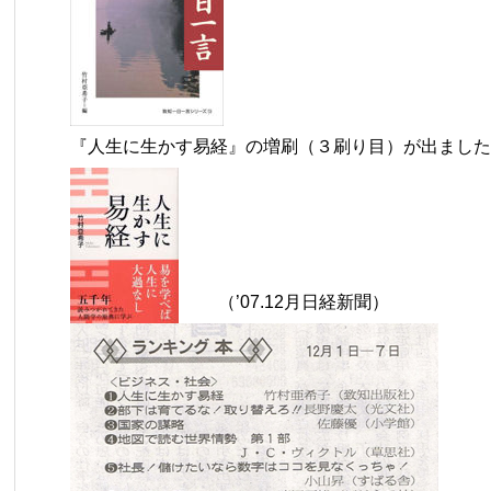
『人生に生かす易経』の増刷（３刷り目）が出ました
（’07.12月日経新聞）