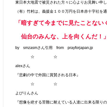
東日本大地震で被災された方々に心よりお見舞い申し
（有）竹村は、義援金１００万円を日本赤十字社を通
「暗すぎて今までに見たことない
仙台のみんな、上を向くんだ！
by smzasmさん引用 from
prayforjapan.jp
☆ ☆
alexさん
『悲劇の中で外国に賞賛される日本』
☆ ☆
よびりんさん
『想像を絶する苦難に耐えている人達に出来る限りの