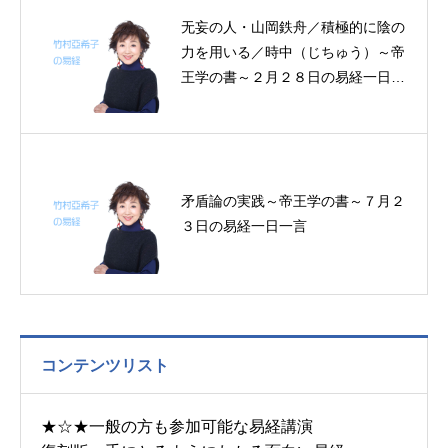
无妄の人・山岡鉄舟／積極的に陰の
力を用いる／時中（じちゅう）～帝
王学の書～２月２８日の易経一日一
言
矛盾論の実践～帝王学の書～７月２
３日の易経一日一言
コンテンツリスト
★☆★一般の方も参加可能な易経講演