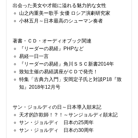
出会った美女や才能に溢れる魅力的な女性
山之内重美ー歌手 女優 ロシア演劇研究家
小林五月～日本最高のシューマン奏者
著書・ＣＤ・オーディオブック関連
『リーダーの易経』PHPなど
易経一日一言
『リーダーの易経』角川ＳＳＣ新書2014年
致知主催の易経講座がＣＤで発売！
特集「古典力入門」安岡定子氏と対談P18『致
知』2018年12月号
サン・ジョルディの日～日本導入顛末記
天才的詐欺師！？！～サンジョルディ顛末記
サン・ジョルディ 日本の25周年
サン・ジョルディ 日本の30周年