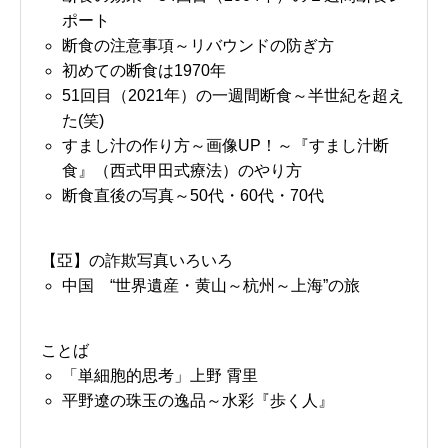
ポート
断食の注意事項～リバウンドの防ぎ方
初めての断食は1970年
51回目（2021年）の一週間断食～半世紀を超え
た(笑)
すまし汁の作り方～画像UP！～『すまし汁断
食』（西式甲田式療法）のやり方
断食直後の写真～50代・60代・70代
【亞】の詐欺写真いろいろ
中国 “世界遺産・黄山～杭州～上海”の旅
ことば
「単細胞的思考」上野 霄里
平野遼の珠玉の逸品～水彩『歩く人』