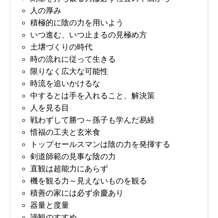
人の厚み
積極的に陰の力を用いよう
いつ進む、いつ止まるの見極め方
土壌づくりの時代
時の流れに従って生きる
限りなく広大な可能性
時流を追いかけるな
中するとは手を入れること、解決策
人を見る目
戦わずして勝つ～孫子も学んだ易経
惜福の工夫と玄米食
トップセールスマンは陰の力を発揮する
剣道師範の見事な陰の力
直観は超能力にあらず
機を観る力～見えないものを観る
積善の家には必ず余慶あり
器量と度量
諦観のすすめ