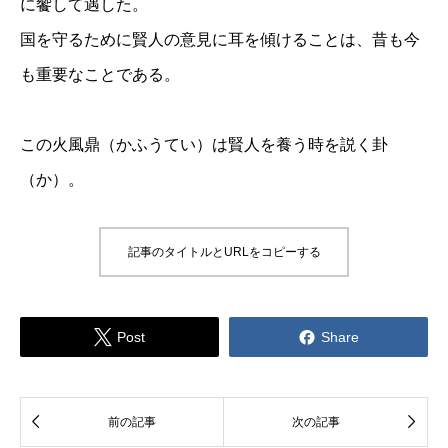
に饗して遇した。
国を守るために賢人の意見に耳を傾けることは、昔も今
も重要なことである。
この火風鼎（かふうてい）は賢人を養う時を説く卦
（か）。
記事のタイトルとURLをコピーする


Post
Share


前の記事
次の記事