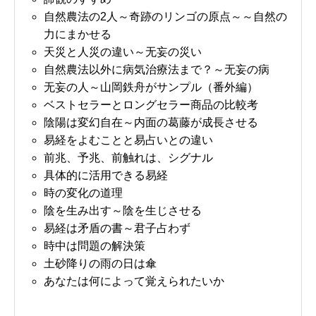
自然農法の2人～奇跡のリンゴの原点～～自然の
力にまかせる
天災と人災の違い～无妄の災い
自然農法以外に病気治療法まで？～无妄の病
无妄の人～山岡鉄舟がサンプル（番外編）
ベストセラーとロングセラー商品の比較考
陰陽は変幻自在～内面の葛藤が成長させる
易経をよむことと易占いとの違い
前兆、予兆、前触れは、シグナル
具体的に活用できる易経
時の変化の道理
陰を生み出す～陰を生じさせる
易経は矛盾の書～君子占わず
時中は問題の解決策
土砂降りの雨の日は傘
あなたは何によって覚えられたいか