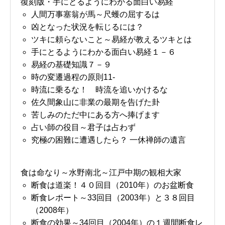
復刻版・手にとるようにわかる面白い易経
人間万事塞翁が馬～尺蠖の屈するは
凶となった状況を転じるには？
ツキに頼らないこと～易経が教えるツキとは
手にとるようにわかる面白い易経１－６
易経の基礎知識７－９
時の変遷過程の原則11-
時流に乗るな！ 時流を追いかけるな
佐久間象山に非業の最期を告げた卦
苦しみのただ中にある方へ捧げます
占い師の役目～君子は占わず
究極の困難に遭遇したら？ 一休禅師の遺言
食は命なり～水野南北～江戸中期の観相大家
断食は道楽！４０回目（2010年）のお盆断食
断食レポート～33回目（2003年）と３８回目
（2008年）
断食の効果～34回目（2004年）の１週間断食レ