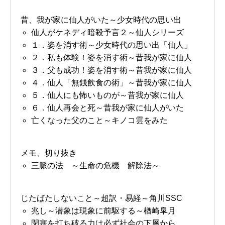
昔、我が家に仙人がいた～少女時代の思い出
仙人がケネディ暗殺予言２～仙人シリーズ
１．姿を消す術～少女時代の思い出「仙人」
２．私も体験！姿を消す術～昔我が家に仙人
３．父も成功！姿を消す術～昔我が家に仙人
４．仙人「無銭飲食の術」～昔我が家に仙人
５．仙人にも怖いものが～昔我が家に仙人
６．仙人再会と死～昔我が家に仙人がいた
亡くなった父のこと～キノコ雲をみた
メモ、切り抜き
三脈の法 ～生命の危機 解除法～
じたばたしないこと～超訳・易経～角川SSC
兆し～潜象は現象に前駆する～楢崎皐月
閉塞を打ち破る力は必ず社会の下層から