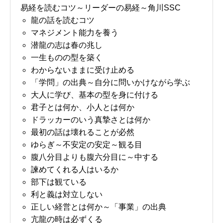
易経を読むコツ～リーダーの易経～角川SSC
龍の話を読むコツ
マネジメント能力を養う
潜龍の志は春の兆し
一生ものの型を築く
わからないままに受け止める
「学問」の出典～自分に問いかけながら学ぶ
大人に学び、基本の型を身に付ける
君子とは何か、小人とは何か
ドラッカーのいう真摯さとは何か
最初の話は壊れることが必然
ゆらぎ～不安定の安定～観る目
腹八分目よりも腹六分目に～中する
諫めてくれる人はいるか
部下は観ている
利と義は対立しない
正しい経営とは何か～「事業」の出典
亢龍の時は必ずくる