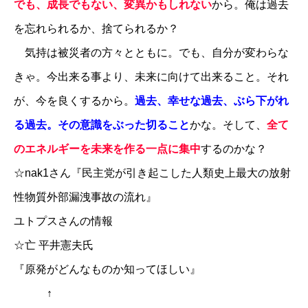
でも、成長でもない、変異かもしれない
から。俺は過去
を忘れられるか、捨てられるか？
気持は被災者の方々とともに。でも、自分が変わらな
きゃ。今出来る事より、未来に向けて出来ること。それ
が、今を良くするから。
過去、幸せな過去、ぶら下がれ
る過去。その意識をぶった切ること
かな。そして、
全て
のエネルギーを未来を作る一点に集中
するのかな？
☆
nak1さん『民主党が引き起こした人類史上最大の放射
性物質外部漏洩事故の流れ』
ユトプスさんの情報
☆
亡 平井憲夫氏
『原発がどんなものか知ってほしい』
↑