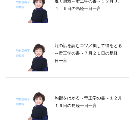
退く勇気～帝王学の書～１２月３、
４、５日の易経一日一言
龍の話を読むコツ／損して得をとる
～帝王学の書～７月２１日の易経一
日一言
均衡をはかる～帝王学の書～１２月
１６日の易経一日一言