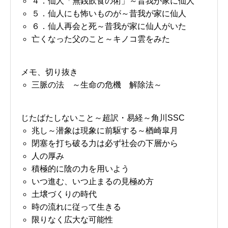
４．仙人「無銭飲食の術」～昔我が家に仙人
５．仙人にも怖いものが～昔我が家に仙人
６．仙人再会と死～昔我が家に仙人がいた
亡くなった父のこと～キノコ雲をみた
メモ、切り抜き
三脈の法 ～生命の危機 解除法～
じたばたしないこと～超訳・易経～角川SSC
兆し～潜象は現象に前駆する～楢崎皐月
閉塞を打ち破る力は必ず社会の下層から
人の厚み
積極的に陰の力を用いよう
いつ進む、いつ止まるの見極め方
土壌づくりの時代
時の流れに従って生きる
限りなく広大な可能性