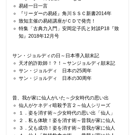
易経一日一言
『リーダーの易経』角川ＳＳＣ新書2014年
致知主催の易経講座がＣＤで発売！
特集「古典力入門」安岡定子氏と対談P18『致
知』2018年12月号
サン・ジョルディの日～日本導入顛末記
天才的詐欺師！？！～サンジョルディ顛末記
サン・ジョルディ 日本の25周年
サン・ジョルディ 日本の30周年
昔、我が家に仙人がいた～少女時代の思い出
仙人がケネディ暗殺予言２～仙人シリーズ
１．姿を消す術～少女時代の思い出「仙人」
２．私も体験！姿を消す術～昔我が家に仙人
３．父も成功！姿を消す術～昔我が家に仙人