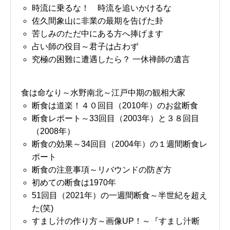
時流に乗るな！ 時流を追いかけるな
佐久間象山に非業の最期を告げた卦
苦しみのただ中にある方へ捧げます
占い師の役目～君子は占わず
究極の困難に遭遇したら？ 一休禅師の遺言
食は命なり～水野南北～江戸中期の観相大家
断食は道楽！４０回目（2010年）のお盆断食
断食レポート～33回目（2003年）と３８回目
（2008年）
断食の効果～34回目（2004年）の１週間断食レ
ポート
断食の注意事項～リバウンドの防ぎ方
初めての断食は1970年
51回目（2021年）の一週間断食～半世紀を超え
た(笑)
すまし汁の作り方～画像UP！～『すまし汁断