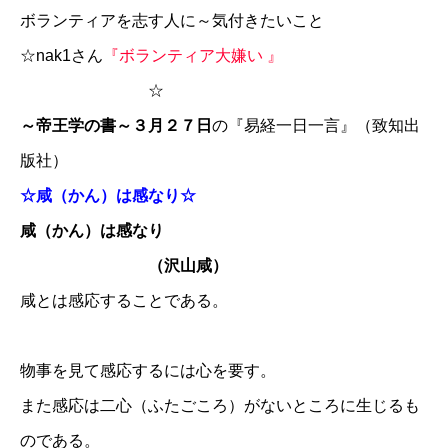
ボランティアを志す人に～気付きたいこと
☆
nak1さん
『ボランティア大嫌い 』
☆
～帝王学の書～３月２７日
の『易経一日一言』（致知出
版社）
☆咸（かん）は感なり☆
咸（かん）は感なり
（沢山咸）
咸とは感応することである。
物事を見て感応するには心を要す。
また感応は二心（ふたごころ）がないところに生じるも
のである。