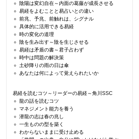
陰陽は変幻自在～内面の葛藤が成長させる
易経をよむことと易占いとの違い
前兆、予兆、前触れは、シグナル
具体的に活用できる易経
時の変化の道理
陰を生み出す～陰を生じさせる
易経は矛盾の書～君子占わず
時中は問題の解決策
土砂降りの雨の日は傘
あなたは何によって覚えられたいか
易経を読むコツ～リーダーの易経～角川SSC
龍の話を読むコツ
マネジメント能力を養う
潜龍の志は春の兆し
一生ものの型を築く
わからないままに受け止める