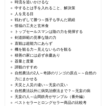
時流を追いかけるな
中するとは手を入れること、解決策
人を見る目
戦わずして勝つ～孫子も学んだ易経
惜福の工夫と玄米食
トップセールスマンは陰の力を発揮する
剣道師範の見事な陰の力
直観は超能力にあらず
機を観る力～見えないものを観る
積善の家には必ず余慶あり
器量と度量
諦観のすすめ
自然農法の2人～奇跡のリンゴの原点～～自然の
力にまかせる
天災と人災の違い～无妄の災い
自然農法以外に病気治療法まで？～无妄の病
无妄の人～山岡鉄舟がサンプル（番外編）
ベストセラーとロングセラー商品の比較考