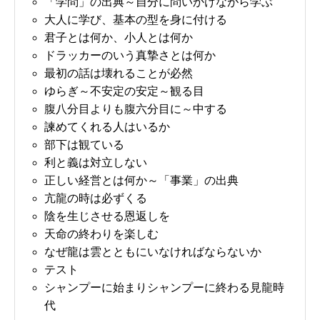
「学問」の出典～自分に問いかけながら学ぶ
大人に学び、基本の型を身に付ける
君子とは何か、小人とは何か
ドラッカーのいう真摯さとは何か
最初の話は壊れることが必然
ゆらぎ～不安定の安定～観る目
腹八分目よりも腹六分目に～中する
諫めてくれる人はいるか
部下は観ている
利と義は対立しない
正しい経営とは何か～「事業」の出典
亢龍の時は必ずくる
陰を生じさせる恩返しを
天命の終わりを楽しむ
なぜ龍は雲とともにいなければならないか
テスト
シャンプーに始まりシャンプーに終わる見龍時
代