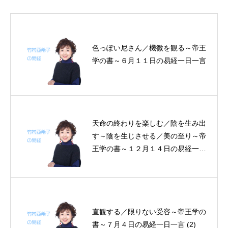
色っぽい尼さん／機微を観る～帝王
学の書～６月１１日の易経一日一言
天命の終わりを楽しむ／陰を生み出
す～陰を生じさせる／美の至り～帝
王学の書～１２月１４日の易経一日
一言
直観する／限りない受容～帝王学の
書～７月４日の易経一日一言 (2)