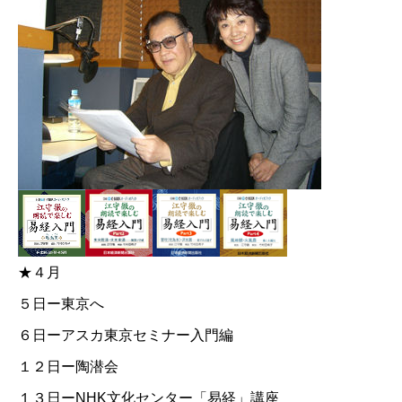
★４月
５日ー東京へ
６日ー
アスカ東京セミナー入門編
１２日ー陶潜会
１３日ー
NHK文化センター「易経」講座