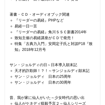
著書・ＣＤ・オーディオブック関連
『リーダーの易経』PHPなど
易経一日一言
『リーダーの易経』角川ＳＳＣ新書2014年
致知主催の易経講座がＣＤで発売！
特集「古典力入門」安岡定子氏と対談P18『致
知』2018年12月号
サン・ジョルディの日～日本導入顛末記
天才的詐欺師！？！～サンジョルディ顛末記
サン・ジョルディ 日本の25周年
サン・ジョルディ 日本の30周年
昔、我が家に仙人がいた～少女時代の思い出
仙人がケネディ暗殺予言２～仙人シリーズ