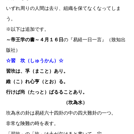
いずれ周りの人間は去り、組織を保てなくなってしま
う。
※以下は追加です。
～帝王学の書～４月１６日
の『易経一日一言』（致知出
版社）
☆習 坎（しゅうかん）☆
習坎は、孚（まこと）あり。
維（こ）れ心亨（とお）る。
行けば尚（たっと）ばるることあり。
（坎為水）
坎為水の卦は易経六十四卦の中の四大難卦の一つ。
非常な険難の時を表す。
「習坎」の「坎」は土が欠けると書いて、穴。