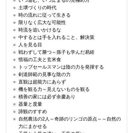
いつ進む、いつ止まるの見極め方
土壌づくりの時代
時の流れに従って生きる
限りなく広大な可能性
時流を追いかけるな
中するとは手を入れること、解決策
人を見る目
戦わずして勝つ～孫子も学んだ易経
惜福の工夫と玄米食
トップセールスマンは陰の力を発揮する
剣道師範の見事な陰の力
直観は超能力にあらず
機を観る力～見えないものを観る
積善の家には必ず余慶あり
器量と度量
諦観のすすめ
自然農法の2人～奇跡のリンゴの原点～～自然の
力にまかせる