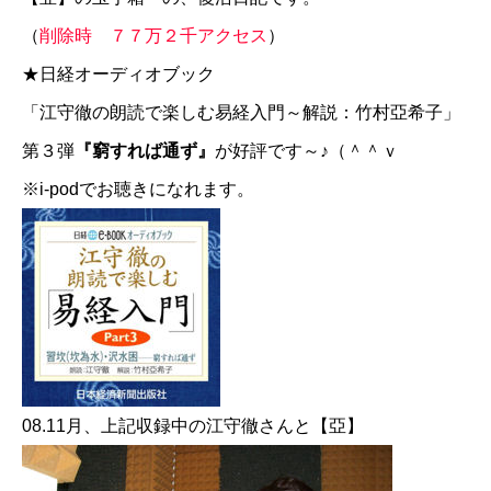
（
削除時 ７７万２千アクセス
）
★日経オーディオブック
「江守徹の朗読で楽しむ易経入門～解説：竹村亞希子」
第３弾
『窮すれば通ず』
が好評です～♪（＾＾ｖ
※i-podでお聴きになれます。
08.11月、上記収録中の江守徹さんと【亞】