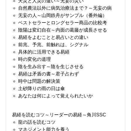
天災と人災の違い～无妄の災い
自然農法以外に病気治療法まで？～无妄の病
无妄の人～山岡鉄舟がサンプル（番外編）
ベストセラーとロングセラー商品の比較考
陰陽は変幻自在～内面の葛藤が成長させる
易経をよむことと易占いとの違い
前兆、予兆、前触れは、シグナル
具体的に活用できる易経
時の変化の道理
陰を生み出す～陰を生じさせる
易経は矛盾の書～君子占わず
時中は問題の解決策
土砂降りの雨の日は傘
あなたは何によって覚えられたいか
易経を読むコツ～リーダーの易経～角川SSC
龍の話を読むコツ
マネジメント能力を養う