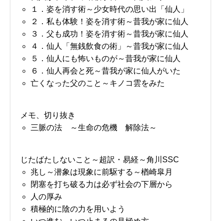
１．姿を消す術～少女時代の思い出「仙人」
２．私も体験！姿を消す術～昔我が家に仙人
３．父も成功！姿を消す術～昔我が家に仙人
４．仙人「無銭飲食の術」～昔我が家に仙人
５．仙人にも怖いものが～昔我が家に仙人
６．仙人再会と死～昔我が家に仙人がいた
亡くなった父のこと～キノコ雲をみた
メモ、切り抜き
三脈の法 ～生命の危機 解除法～
じたばたしないこと～超訳・易経～角川SSC
兆し～潜象は現象に前駆する～楢崎皐月
閉塞を打ち破る力は必ず社会の下層から
人の厚み
積極的に陰の力を用いよう