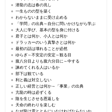
潜龍の志は春の兆し
一生ものの型を築く
わからないままに受け止める
「学問」の出典～自分に問いかけながら学ぶ
大人に学び、基本の型を身に付ける
君子とは何か、小人とは何か
ドラッカーのいう真摯さとは何か
最初の話は壊れることが必然
ゆらぎ～不安定の安定～観る目
腹八分目よりも腹六分目に～中する
諫めてくれる人はいるか
部下は観ている
利と義は対立しない
正しい経営とは何か～「事業」の出典
亢龍の時は必ずくる
陰を生じさせる恩返しを
天命の終わりを楽しむ
なぜ龍は雲とともにいなければならないか