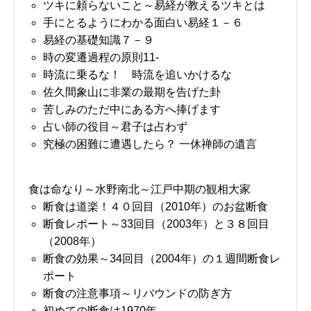
ツキに頼らないこと～易経が教えるツキとは
手にとるようにわかる面白い易経１－６
易経の基礎知識７－９
時の変遷過程の原則11-
時流に乗るな！ 時流を追いかけるな
佐久間象山に非業の最期を告げた卦
苦しみのただ中にある方へ捧げます
占い師の役目～君子は占わず
究極の困難に遭遇したら？ 一休禅師の遺言
食は命なり～水野南北～江戸中期の観相大家
断食は道楽！４０回目（2010年）のお盆断食
断食レポート～33回目（2003年）と３８回目
（2008年）
断食の効果～34回目（2004年）の１週間断食レ
ポート
断食の注意事項～リバウンドの防ぎ方
初めての断食は1970年