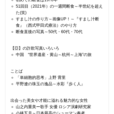
51回目（2021年）の一週間断食～半世紀を超え
た(笑)
すまし汁の作り方～画像UP！～『すまし汁断
食』（西式甲田式療法）のやり方
断食直後の写真～50代・60代・70代
【亞】の詐欺写真いろいろ
中国 “世界遺産・黄山～杭州～上海”の旅
ことば
「単細胞的思考」上野 霄里
平野遼の珠玉の逸品～水彩『歩く人』
出会った美女や才能に溢れる魅力的な女性
山之内重美ー歌手 女優 ロシア演劇研究家
小林五月～日本最高のシューマン奏者