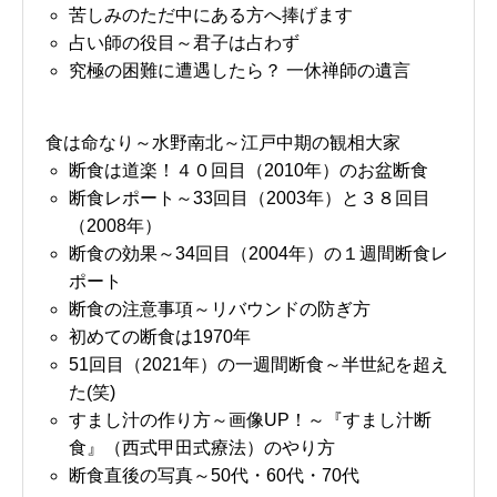
苦しみのただ中にある方へ捧げます
占い師の役目～君子は占わず
究極の困難に遭遇したら？ 一休禅師の遺言
食は命なり～水野南北～江戸中期の観相大家
断食は道楽！４０回目（2010年）のお盆断食
断食レポート～33回目（2003年）と３８回目
（2008年）
断食の効果～34回目（2004年）の１週間断食レ
ポート
断食の注意事項～リバウンドの防ぎ方
初めての断食は1970年
51回目（2021年）の一週間断食～半世紀を超え
た(笑)
すまし汁の作り方～画像UP！～『すまし汁断
食』（西式甲田式療法）のやり方
断食直後の写真～50代・60代・70代