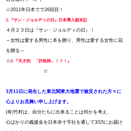
☆
2011年日本でで26回目！
1.『サン・ジョルディの日』日本導入顛末記
４月２３日は『サン・ジョルディの日』！
～女性は愛する男性に本を贈り、男性は愛する女性に花
を贈る～
☆
2.『天才的 「詐欺師」！？！』
☆
3月11日に発生した東北関東大地震で被災された方々に
心よりお見舞い申し上げます。
(有)竹村は、自分たちに出来ることは何かを考え、
心ばかりの義援金を
日本赤十字社
を通して3/15にお届け