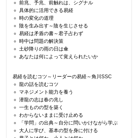
前兆、予兆、前触れは、シグナル
具体的に活用できる易経
時の変化の道理
陰を生み出す～陰を生じさせる
易経は矛盾の書～君子占わず
時中は問題の解決策
土砂降りの雨の日は傘
あなたは何によって覚えられたいか
易経を読むコツ～リーダーの易経～角川SSC
龍の話を読むコツ
マネジメント能力を養う
潜龍の志は春の兆し
一生ものの型を築く
わからないままに受け止める
「学問」の出典～自分に問いかけながら学ぶ
大人に学び、基本の型を身に付ける