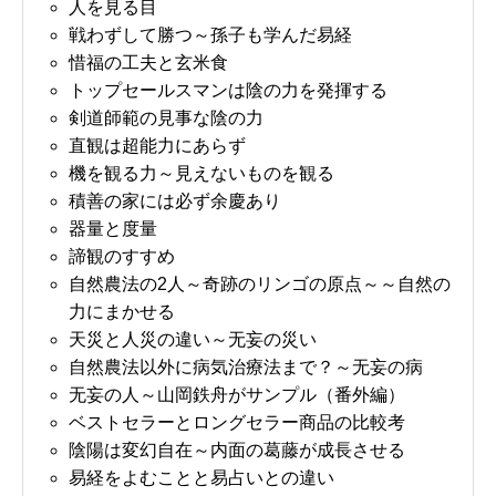
人を見る目
戦わずして勝つ～孫子も学んだ易経
惜福の工夫と玄米食
トップセールスマンは陰の力を発揮する
剣道師範の見事な陰の力
直観は超能力にあらず
機を観る力～見えないものを観る
積善の家には必ず余慶あり
器量と度量
諦観のすすめ
自然農法の2人～奇跡のリンゴの原点～～自然の
力にまかせる
天災と人災の違い～无妄の災い
自然農法以外に病気治療法まで？～无妄の病
无妄の人～山岡鉄舟がサンプル（番外編）
ベストセラーとロングセラー商品の比較考
陰陽は変幻自在～内面の葛藤が成長させる
易経をよむことと易占いとの違い