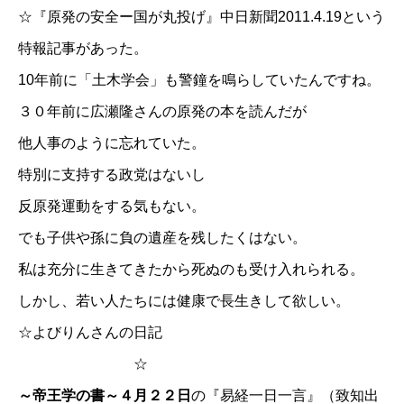
☆
『原発の安全ー国が丸投げ』中日新聞2011.4.19という
特報記事
があった。
10年前に「土木学会」も警鐘を鳴らしていたんですね。
３０年前に広瀬隆さんの原発の本を読んだが
他人事のように忘れていた。
特別に支持する政党はないし
反原発運動をする気もない。
でも子供や孫に負の遺産を残したくはない。
私は充分に生きてきたから死ぬのも受け入れられる。
しかし、若い人たちには健康で長生きして欲しい。
☆
よびりんさんの日記
☆
～帝王学の書～４月２２日
の『易経一日一言』（致知出