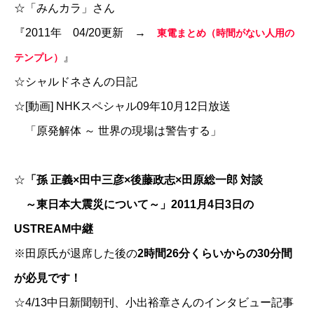
☆
「みんカラ」さん
『2011年 04/20更新 →
東電まとめ（時間がない人用の
』
テンプレ）
☆
シャルドネさんの日記
☆
[動画] NHKスペシャル09年10月12日放送
「原発解体 ～ 世界の現場は警告する」
☆
「孫 正義×田中三彦×後藤政志×田原総一郎 対談
～東日本大震災について～」2011月4日3日の
USTREAM中継
※田原氏が退席した後の
2時間26分くらいからの30分間
が必見です！
☆
4/13中日新聞朝刊、小出裕章さんのインタビュー記事