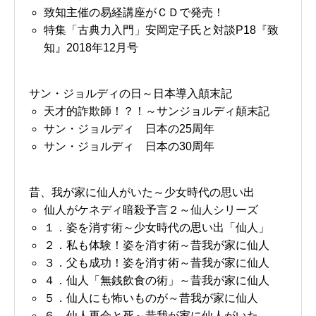
致知主催の易経講座がＣＤで発売！
特集「古典力入門」安岡定子氏と対談P18『致
知』2018年12月号
サン・ジョルディの日～日本導入顛末記
天才的詐欺師！？！～サンジョルディ顛末記
サン・ジョルディ 日本の25周年
サン・ジョルディ 日本の30周年
昔、我が家に仙人がいた～少女時代の思い出
仙人がケネディ暗殺予言２～仙人シリーズ
１．姿を消す術～少女時代の思い出「仙人」
２．私も体験！姿を消す術～昔我が家に仙人
３．父も成功！姿を消す術～昔我が家に仙人
４．仙人「無銭飲食の術」～昔我が家に仙人
５．仙人にも怖いものが～昔我が家に仙人
６．仙人再会と死～昔我が家に仙人がいた