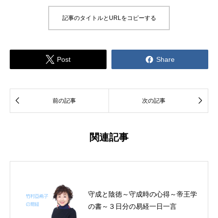
記事のタイトルとURLをコピーする


Post
Share


前の記事
次の記事
関連記事
守成と陰徳～守成時の心得～帝王学
の書～３日分の易経一日一言