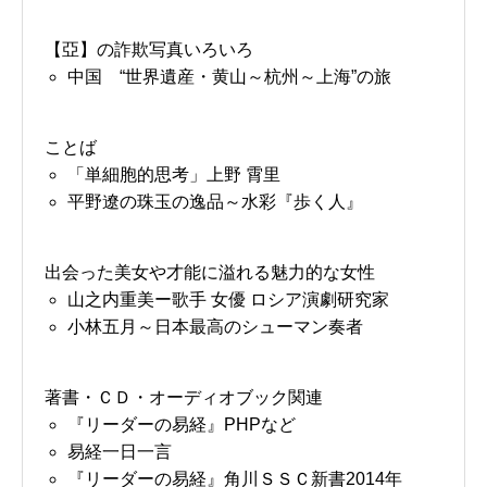
【亞】の詐欺写真いろいろ
中国 “世界遺産・黄山～杭州～上海”の旅
ことば
「単細胞的思考」上野 霄里
平野遼の珠玉の逸品～水彩『歩く人』
出会った美女や才能に溢れる魅力的な女性
山之内重美ー歌手 女優 ロシア演劇研究家
小林五月～日本最高のシューマン奏者
著書・ＣＤ・オーディオブック関連
『リーダーの易経』PHPなど
易経一日一言
『リーダーの易経』角川ＳＳＣ新書2014年