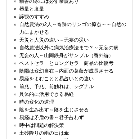
積善の家には必ず余慶あり
器量と度量
諦観のすすめ
自然農法の2人～奇跡のリンゴの原点～～自然の
力にまかせる
天災と人災の違い～无妄の災い
自然農法以外に病気治療法まで？～无妄の病
无妄の人～山岡鉄舟がサンプル（番外編）
ベストセラーとロングセラー商品の比較考
陰陽は変幻自在～内面の葛藤が成長させる
易経をよむことと易占いとの違い
前兆、予兆、前触れは、シグナル
具体的に活用できる易経
時の変化の道理
陰を生み出す～陰を生じさせる
易経は矛盾の書～君子占わず
時中は問題の解決策
土砂降りの雨の日は傘