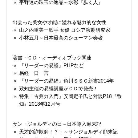
平野遼の珠玉の逸品～水彩『歩く人』
出会った美女や才能に溢れる魅力的な女性
山之内重美ー歌手 女優 ロシア演劇研究家
小林五月～日本最高のシューマン奏者
著書・ＣＤ・オーディオブック関連
『リーダーの易経』PHPなど
易経一日一言
『リーダーの易経』角川ＳＳＣ新書2014年
致知主催の易経講座がＣＤで発売！
特集「古典力入門」安岡定子氏と対談P18『致
知』2018年12月号
サン・ジョルディの日～日本導入顛末記
天才的詐欺師！？！～サンジョルディ顛末記