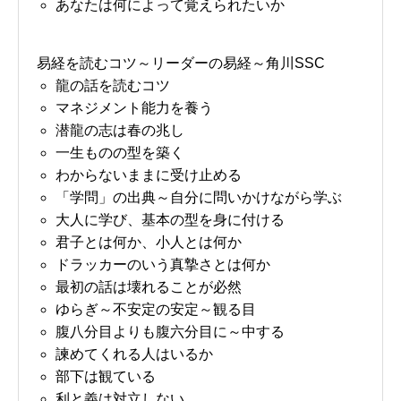
あなたは何によって覚えられたいか
易経を読むコツ～リーダーの易経～角川SSC
龍の話を読むコツ
マネジメント能力を養う
潜龍の志は春の兆し
一生ものの型を築く
わからないままに受け止める
「学問」の出典～自分に問いかけながら学ぶ
大人に学び、基本の型を身に付ける
君子とは何か、小人とは何か
ドラッカーのいう真摯さとは何か
最初の話は壊れることが必然
ゆらぎ～不安定の安定～観る目
腹八分目よりも腹六分目に～中する
諫めてくれる人はいるか
部下は観ている
利と義は対立しない