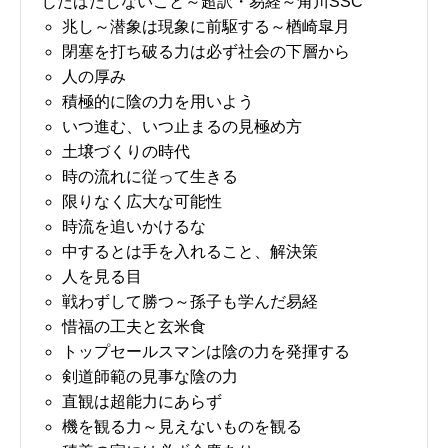
じたばたしないこと～超訳・易経～角川SSC
兆し～潜象は現象に前駆する～楢崎皐月
閉塞を打ち破る力は必ず社会の下層から
人の厚み
積極的に陰の力を用いよう
いつ進む、いつ止まるの見極め方
土壌づくりの時代
時の流れに従って生きる
限りなく広大な可能性
時流を追いかけるな
中するとは手を入れること、解決策
人を見る目
戦わずして勝つ～孫子も学んだ易経
惜福の工夫と玄米食
トップセールスマンは陰の力を発揮する
剣道師範の見事な陰の力
直観は超能力にあらず
機を観る力～見えないものを観る