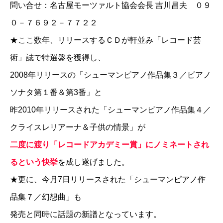
問い合せ：名古屋モーツァルト協会会長 吉川昌夫 ０９
０－７６９２－７７２２
★ここ数年、リリースするＣＤが軒並み「レコード芸
術」誌で特選盤を獲得し、
2008年リリースの「シューマンピアノ作品集３／ピアノ
ソナタ第１番＆第3番」と
昨2010年リリースされた「シューマンピアノ作品集４／
クライスレリアーナ＆子供の情景」が
二度に渡り「レコードアカデミー賞」にノミネートされ
るという快挙
を成し遂げました。
★更に、今月7日リリースされた「シューマンピアノ作
品集７／幻想曲」も
発売と同時に話題の新譜となっています。