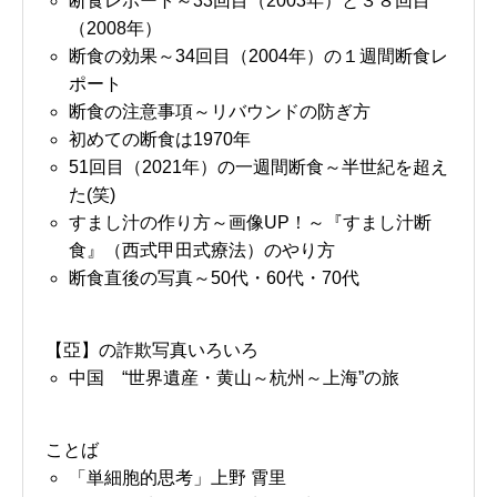
断食レポート～33回目（2003年）と３８回目
（2008年）
断食の効果～34回目（2004年）の１週間断食レ
ポート
断食の注意事項～リバウンドの防ぎ方
初めての断食は1970年
51回目（2021年）の一週間断食～半世紀を超え
た(笑)
すまし汁の作り方～画像UP！～『すまし汁断
食』（西式甲田式療法）のやり方
断食直後の写真～50代・60代・70代
【亞】の詐欺写真いろいろ
中国 “世界遺産・黄山～杭州～上海”の旅
ことば
「単細胞的思考」上野 霄里