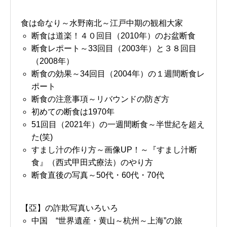
食は命なり～水野南北～江戸中期の観相大家
断食は道楽！４０回目（2010年）のお盆断食
断食レポート～33回目（2003年）と３８回目
（2008年）
断食の効果～34回目（2004年）の１週間断食レ
ポート
断食の注意事項～リバウンドの防ぎ方
初めての断食は1970年
51回目（2021年）の一週間断食～半世紀を超え
た(笑)
すまし汁の作り方～画像UP！～『すまし汁断
食』（西式甲田式療法）のやり方
断食直後の写真～50代・60代・70代
【亞】の詐欺写真いろいろ
中国 “世界遺産・黄山～杭州～上海”の旅