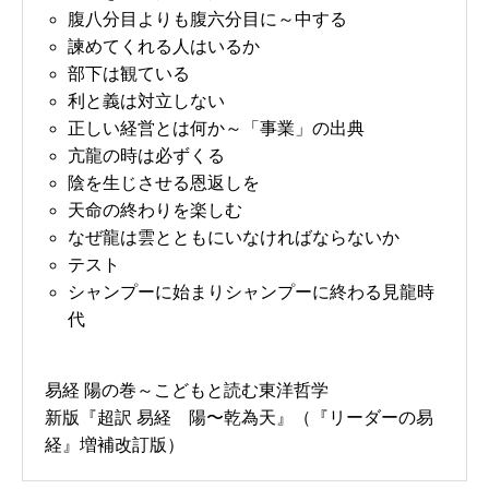
腹八分目よりも腹六分目に～中する
諫めてくれる人はいるか
部下は観ている
利と義は対立しない
正しい経営とは何か～「事業」の出典
亢龍の時は必ずくる
陰を生じさせる恩返しを
天命の終わりを楽しむ
なぜ龍は雲とともにいなければならないか
テスト
シャンプーに始まりシャンプーに終わる見龍時
代
易経 陽の巻～こどもと読む東洋哲学
新版『超訳 易経 陽〜乾為天』（『リーダーの易
経』増補改訂版）