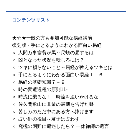
コンテンツリスト
★☆★一般の方も参加可能な易経講演
復刻版・手にとるようにわかる面白い易経
人間万事塞翁が馬～尺蠖の屈するは
凶となった状況を転じるには？
ツキに頼らないこと～易経が教えるツキとは
手にとるようにわかる面白い易経１－６
易経の基礎知識７－９
時の変遷過程の原則11-
時流に乗るな！ 時流を追いかけるな
佐久間象山に非業の最期を告げた卦
苦しみのただ中にある方へ捧げます
占い師の役目～君子は占わず
究極の困難に遭遇したら？ 一休禅師の遺言