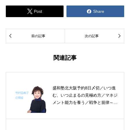


Post
Share


前の記事
次の記事
関連記事
盛和塾北大阪予約8日〆切／いつ進
む、いつ止まるの見極め方／マネジ
メント能力を養う／戦争と規律～帝
王学の書～3日分の易経一日一言