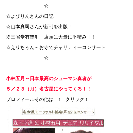
☆
☆
よびりんさんの日記
☆
山本真司さんが新刊を出版！
※三省堂有楽町 店頭に大量に平積み！！
☆
えりちゃん～お寺でチャリティーコンサート
☆
小林五月～日本最高のシューマン奏者が
５／２３（月）名古屋にやってくる！！
プロフィールその他は ↑ クリック！