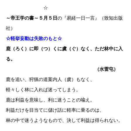
☆
～帝王学の書～５月５日
の『易経一日一言』（致知出版
社）
☆軽挙妄動は失敗のもと☆
鹿（ろく）に即（つ）くに虞（ぐ）なく、ただ林中に入
る。
（水雷屯）
鹿を追い、狩猟の道案内人（虞）もなく、
軽々しく林に入れば迷ってしまう。
鹿は利益を意味し、利に迷うことの喩え。
利益だけを目当てに儲け話に軽率に乗るのは、
林の中で迷うようなもので、決して利益は得られない。