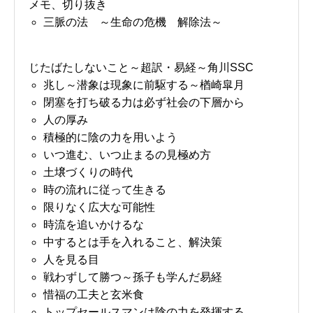
メモ、切り抜き
三脈の法 ～生命の危機 解除法～
じたばたしないこと～超訳・易経～角川SSC
兆し～潜象は現象に前駆する～楢崎皐月
閉塞を打ち破る力は必ず社会の下層から
人の厚み
積極的に陰の力を用いよう
いつ進む、いつ止まるの見極め方
土壌づくりの時代
時の流れに従って生きる
限りなく広大な可能性
時流を追いかけるな
中するとは手を入れること、解決策
人を見る目
戦わずして勝つ～孫子も学んだ易経
惜福の工夫と玄米食
トップセールスマンは陰の力を発揮する