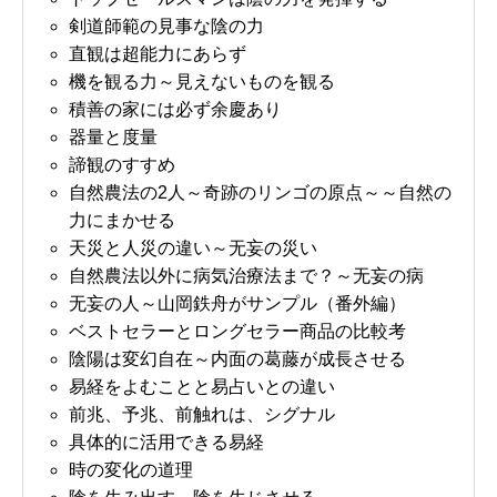
剣道師範の見事な陰の力
直観は超能力にあらず
機を観る力～見えないものを観る
積善の家には必ず余慶あり
器量と度量
諦観のすすめ
自然農法の2人～奇跡のリンゴの原点～～自然の
力にまかせる
天災と人災の違い～无妄の災い
自然農法以外に病気治療法まで？～无妄の病
无妄の人～山岡鉄舟がサンプル（番外編）
ベストセラーとロングセラー商品の比較考
陰陽は変幻自在～内面の葛藤が成長させる
易経をよむことと易占いとの違い
前兆、予兆、前触れは、シグナル
具体的に活用できる易経
時の変化の道理