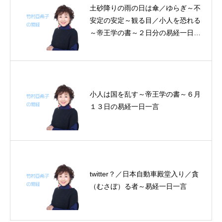
土砂降りの雨の日は傘／ゆらぎ～不
安定の安定～観る目／小人を恐れる
～帝王学の書～２日分の易経一日一
言
小人は国を乱す～帝王学の書～６月
１３日の易経一日一言
twitter？／日本自動車殿堂入り／貪
（むさぼ）る者～易経一日一言