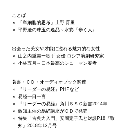
ことば
「単細胞的思考」上野 霄里
平野遼の珠玉の逸品～水彩『歩く人』
出会った美女や才能に溢れる魅力的な女性
山之内重美ー歌手 女優 ロシア演劇研究家
小林五月～日本最高のシューマン奏者
著書・ＣＤ・オーディオブック関連
『リーダーの易経』PHPなど
易経一日一言
『リーダーの易経』角川ＳＳＣ新書2014年
致知主催の易経講座がＣＤで発売！
特集「古典力入門」安岡定子氏と対談P18『致
知』2018年12月号