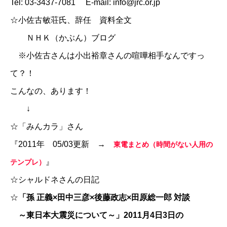
Tel: 03-3437-7081 E-mail: info@jrc.or.jp
☆
小佐古敏荘氏、辞任 資料全文
ＮＨＫ（かぶん）ブログ
※
小佐古さんは小出裕章さんの喧嘩相手なんですっ
て？！
こんなの、あります！
↓
☆
「みんカラ」さん
『2011年 05/03更新 →
東電まとめ（時間がない人用の
』
テンプレ）
☆
シャルドネさんの日記
☆
「孫 正義×田中三彦×後藤政志×田原総一郎 対談
～東日本大震災について～」2011月4日3日の