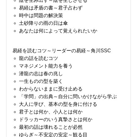
陰を生み出す～陰を生じさせる
易経は矛盾の書～君子占わず
時中は問題の解決策
土砂降りの雨の日は傘
あなたは何によって覚えられたいか
易経を読むコツ～リーダーの易経～角川SSC
龍の話を読むコツ
マネジメント能力を養う
潜龍の志は春の兆し
一生ものの型を築く
わからないままに受け止める
「学問」の出典～自分に問いかけながら学ぶ
大人に学び、基本の型を身に付ける
君子とは何か、小人とは何か
ドラッカーのいう真摯さとは何か
最初の話は壊れることが必然
ゆらぎ～不安定の安定～観る目