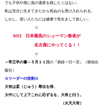
でも子供や孫に負の遺産を残したくはない。
私は充分に生きてきたから死ぬのも受け入れられる。
しかし、若い人たちには健康で長生きして欲しい。
☆
5/23 日本最高のシューマン奏者が
名古屋にやってくる！！
☆
～帝王学の書～５月１１日
の『易経一日一言』（致知出
版社）
☆リーダーの役割☆
大有は柔（じゅう）尊位を得、
大中にして上下これに応ずるを、大有と曰う。
（火天大有）