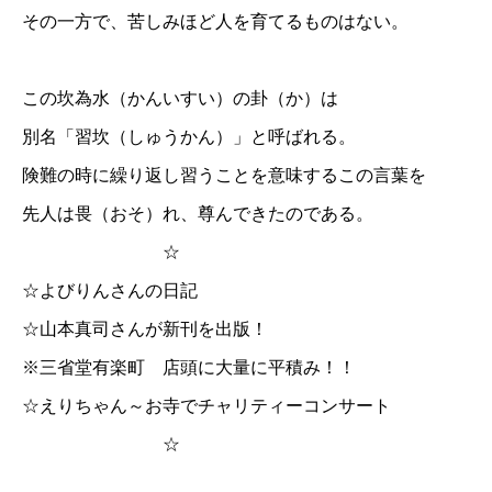
その一方で、苦しみほど人を育てるものはない。
この坎為水（かんいすい）の卦（か）は
別名「習坎（しゅうかん）」と呼ばれる。
険難の時に繰り返し習うことを意味するこの言葉を
先人は畏（おそ）れ、尊んできたのである。
☆
☆
よびりんさんの日記
☆
山本真司さんが新刊を出版！
※三省堂有楽町 店頭に大量に平積み！！
☆
えりちゃん～お寺でチャリティーコンサート
☆