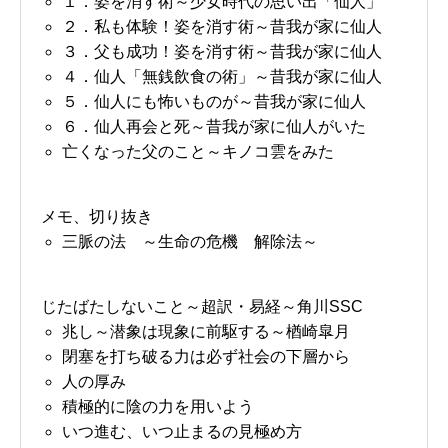
１．姿を消す術～少女時代の思い出「仙人」
２．私も体験！姿を消す術～昔我が家に仙人
３．父も成功！姿を消す術～昔我が家に仙人
４．仙人「無銭飲食の術」～昔我が家に仙人
５．仙人にも怖いものが～昔我が家に仙人
６．仙人再会と死～昔我が家に仙人がいた
亡くなった父のこと～キノコ雲をみた
メモ、切り抜き
三脈の法 ～生命の危機 解除法～
じたばたしないこと～超訳・易経～角川SSC
兆し～潜象は現象に前駆する～楢崎皐月
閉塞を打ち破る力は必ず社会の下層から
人の厚み
積極的に陰の力を用いよう
いつ進む、いつ止まるの見極め方