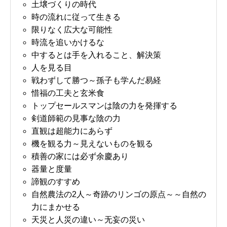
土壌づくりの時代
時の流れに従って生きる
限りなく広大な可能性
時流を追いかけるな
中するとは手を入れること、解決策
人を見る目
戦わずして勝つ～孫子も学んだ易経
惜福の工夫と玄米食
トップセールスマンは陰の力を発揮する
剣道師範の見事な陰の力
直観は超能力にあらず
機を観る力～見えないものを観る
積善の家には必ず余慶あり
器量と度量
諦観のすすめ
自然農法の2人～奇跡のリンゴの原点～～自然の
力にまかせる
天災と人災の違い～无妄の災い