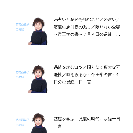
易占いと易経を読むこととの違い／
潜龍の志は春の兆し／限りない受容
～帝王学の書～７月４日の易経一日
一言
易経を読むコツ／限りなく広大な可
能性／時を誤るな～帝王学の書～4
日分の易経一日一言
基礎を学ぶ―見龍の時代～易経一日
一言