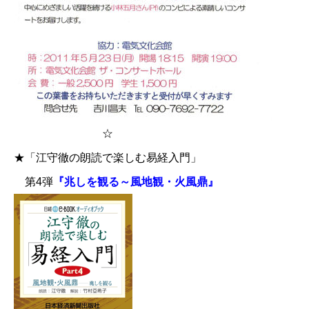
☆
★「江守徹の朗読で楽しむ易経入門」
第4弾
『兆しを観る～風地観・火風鼎』