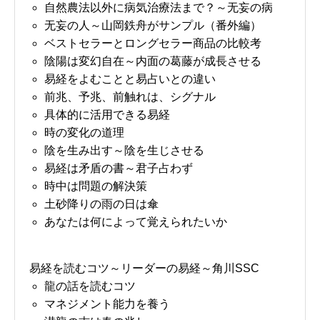
自然農法以外に病気治療法まで？～无妄の病
无妄の人～山岡鉄舟がサンプル（番外編）
ベストセラーとロングセラー商品の比較考
陰陽は変幻自在～内面の葛藤が成長させる
易経をよむことと易占いとの違い
前兆、予兆、前触れは、シグナル
具体的に活用できる易経
時の変化の道理
陰を生み出す～陰を生じさせる
易経は矛盾の書～君子占わず
時中は問題の解決策
土砂降りの雨の日は傘
あなたは何によって覚えられたいか
易経を読むコツ～リーダーの易経～角川SSC
龍の話を読むコツ
マネジメント能力を養う