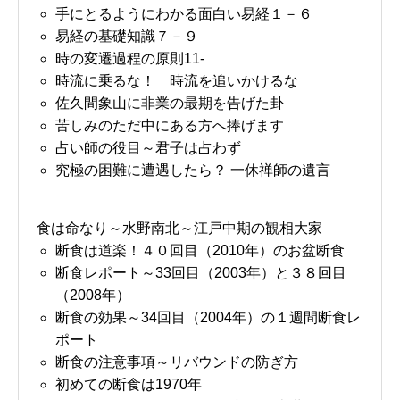
手にとるようにわかる面白い易経１－６
易経の基礎知識７－９
時の変遷過程の原則11-
時流に乗るな！ 時流を追いかけるな
佐久間象山に非業の最期を告げた卦
苦しみのただ中にある方へ捧げます
占い師の役目～君子は占わず
究極の困難に遭遇したら？ 一休禅師の遺言
食は命なり～水野南北～江戸中期の観相大家
断食は道楽！４０回目（2010年）のお盆断食
断食レポート～33回目（2003年）と３８回目
（2008年）
断食の効果～34回目（2004年）の１週間断食レ
ポート
断食の注意事項～リバウンドの防ぎ方
初めての断食は1970年