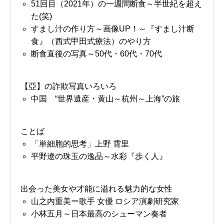
51回目（2021年）の一週間断食～半世紀を超え
た(笑)
すまし汁の作り方～画像UP！～『すまし汁断
食』（西式甲田式療法）のやり方
断食直後の写真～50代・60代・70代
【亞】の詐欺写真いろいろ
中国 “世界遺産・黄山～杭州～上海”の旅
ことば
「単細胞的思考」上野 霄里
平野遼の珠玉の逸品～水彩『歩く人』
出会った美女や才能に溢れる魅力的な女性
山之内重美ー歌手 女優 ロシア演劇研究家
小林五月～日本最高のシューマン奏者