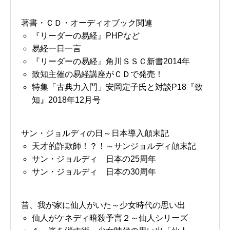
著書・ＣＤ・オーディオブック関連
『リーダーの易経』PHPなど
易経一日一言
『リーダーの易経』角川ＳＳＣ新書2014年
致知主催の易経講座がＣＤで発売！
特集「古典力入門」安岡定子氏と対談P18『致
知』2018年12月号
サン・ジョルディの日～日本導入顛末記
天才的詐欺師！？！～サンジョルディ顛末記
サン・ジョルディ 日本の25周年
サン・ジョルディ 日本の30周年
昔、我が家に仙人がいた～少女時代の思い出
仙人がケネディ暗殺予言２～仙人シリーズ