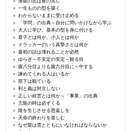
潜龍の志は春の兆し
一生ものの型を築く
わからないままに受け止める
「学問」の出典～自分に問いかけながら学ぶ
大人に学び、基本の型を身に付ける
君子とは何か、小人とは何か
ドラッカーのいう真摯さとは何か
最初の話は壊れることが必然
ゆらぎ～不安定の安定～観る目
腹八分目よりも腹六分目に～中する
諫めてくれる人はいるか
部下は観ている
利と義は対立しない
正しい経営とは何か～「事業」の出典
亢龍の時は必ずくる
陰を生じさせる恩返しを
天命の終わりを楽しむ
なぜ龍は雲とともにいなければならないか