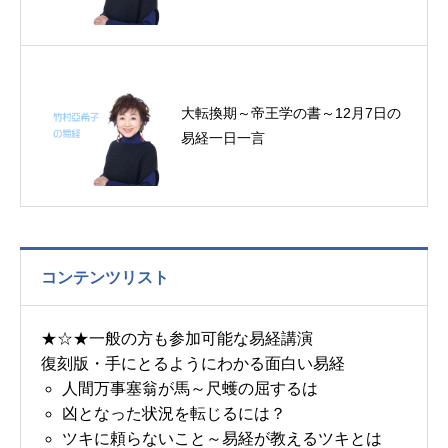
大転換期～帝王学の書～12月7日の
易経一日一言
コンテンツリスト
★☆★一般の方も参加可能な易経講演
復刻版・手にとるようにわかる面白い易経
人間万事塞翁が馬～尺蠖の屈するは
凶となった状況を転じるには？
ツキに頼らないこと～易経が教えるツキとは