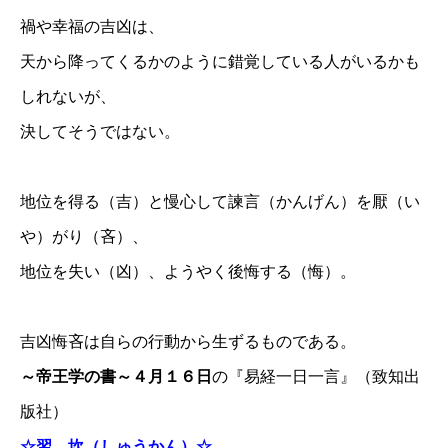
禍や幸福の吉凶は、
天から降ってくるかのように錯覚している人がいるかも
しれないが、
決してそうではない。
地位を得る（吉）と慢心して諫言（かんげん）を厭（い
や）がり（吝）、
地位を失い（凶）、ようやく後悔する（悔）。
吉凶悔吝は自らの行動から生ずるものである。
～帝王学の書～４月１６日
の『易経一日一言』（致知出
版社）
☆習 坎（しゅうかん）☆