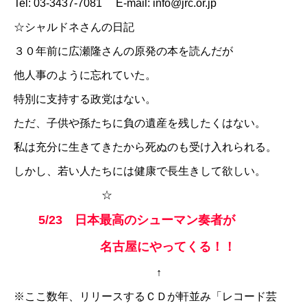
Tel: 03-3437-7081 E-mail: info@jrc.or.jp
☆
シャルドネさんの日記
３０年前に広瀬隆さんの原発の本を読んだが
他人事のように忘れていた。
特別に支持する政党はない。
ただ、子供や孫たちに負の遺産を残したくはない。
私は充分に生きてきたから死ぬのも受け入れられる。
しかし、若い人たちには健康で長生きして欲しい。
☆
5/23 日本最高のシューマン奏者が
名古屋にやってくる！！
↑
※ここ数年、リリースするＣＤが軒並み「レコード芸