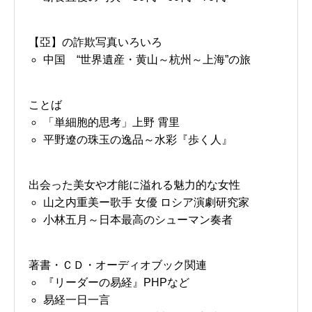
【亞】の詐欺写真いろいろ
中国 “世界遺産・黄山～杭州～上海”の旅
ことば
「単細胞的思考」上野 霄里
平野遼の珠玉の逸品～水彩『歩く人』
出会った美女や才能に溢れる魅力的な女性
山之内重美ー歌手 女優 ロシア演劇研究家
小林五月～日本最高のシューマン奏者
著書・ＣＤ・オーディオブック関連
『リーダーの易経』PHPなど
易経一日一言