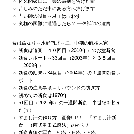
佐久間象山に非業の最期を告げた卦
苦しみのただ中にある方へ捧げます
占い師の役目～君子は占わず
究極の困難に遭遇したら？ 一休禅師の遺言
食は命なり～水野南北～江戸中期の観相大家
断食は道楽！４０回目（2010年）のお盆断食
断食レポート～33回目（2003年）と３８回目
（2008年）
断食の効果～34回目（2004年）の１週間断食レ
ポート
断食の注意事項～リバウンドの防ぎ方
初めての断食は1970年
51回目（2021年）の一週間断食～半世紀を超え
た(笑)
すまし汁の作り方～画像UP！～『すまし汁断
食』（西式甲田式療法）のやり方
断食直後の写真～50代・60代・70代