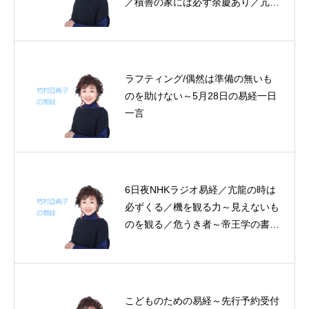
／積善の家には必ず余慶あり／亢龍
の時は必ずくる／苦節十年～帝王学
の書～4月17～19日の3日分の易経
一日一言
ラフティング/偶然は準備の無いも
のを助けない～5月28日の易経一日
一言
6日夜NHKラジオ易経／亢龍の時は
必ずくる／機を観る力～見えないも
のを観る／危うき者～帝王学の書～
6月６～7日、2日分の易経一日一言
こどものための易経～先行予約受付