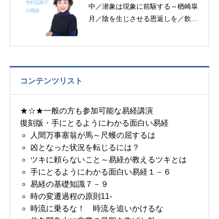
中／潜象は現象に前駆する～楢崎皐
月／陰を生じさせる恩返しを／飲食
宴楽～帝王学の書～７月１１日の易
経一日一言
コンテンツリスト
★☆★一般の方も参加可能な易経講演
復刻版・手にとるようにわかる面白い易経
人間万事塞翁が馬～尺蠖の屈するは
凶となった状況を転じるには？
ツキに頼らないこと～易経が教えるツキとは
手にとるようにわかる面白い易経１－６
易経の基礎知識７－９
時の変遷過程の原則11-
時流に乗るな！ 時流を追いかけるな