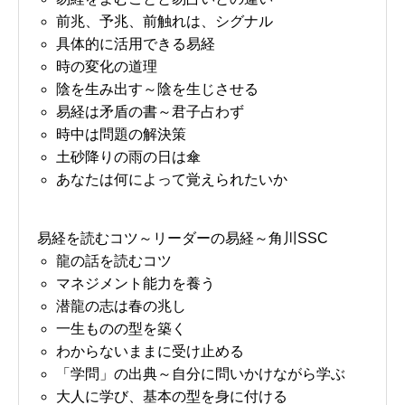
前兆、予兆、前触れは、シグナル
具体的に活用できる易経
時の変化の道理
陰を生み出す～陰を生じさせる
易経は矛盾の書～君子占わず
時中は問題の解決策
土砂降りの雨の日は傘
あなたは何によって覚えられたいか
易経を読むコツ～リーダーの易経～角川SSC
龍の話を読むコツ
マネジメント能力を養う
潜龍の志は春の兆し
一生ものの型を築く
わからないままに受け止める
「学問」の出典～自分に問いかけながら学ぶ
大人に学び、基本の型を身に付ける