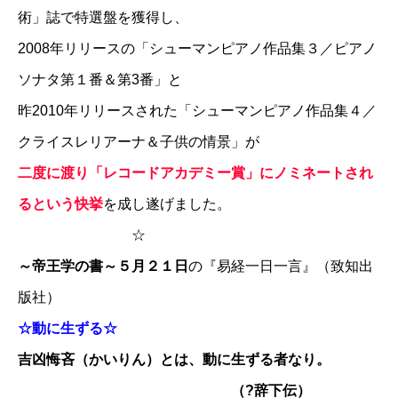
術」誌で特選盤を獲得し、
2008年リリースの「シューマンピアノ作品集３／ピアノ
ソナタ第１番＆第3番」と
昨2010年リリースされた「シューマンピアノ作品集４／
クライスレリアーナ＆子供の情景」が
二度に渡り「レコードアカデミー賞」にノミネートされ
るという快挙
を成し遂げました。
☆
～帝王学の書～５月２１日
の『易経一日一言』（致知出
版社）
☆動に生ずる☆
吉凶悔吝（かいりん）とは、動に生ずる者なり。
（?辞下伝）