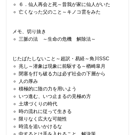
６．仙人再会と死～昔我が家に仙人がいた
亡くなった父のこと～キノコ雲をみた
メモ、切り抜き
三脈の法 ～生命の危機 解除法～
じたばたしないこと～超訳・易経～角川SSC
兆し～潜象は現象に前駆する～楢崎皐月
閉塞を打ち破る力は必ず社会の下層から
人の厚み
積極的に陰の力を用いよう
いつ進む、いつ止まるの見極め方
土壌づくりの時代
時の流れに従って生きる
限りなく広大な可能性
時流を追いかけるな
中するとは手を入れること、解決策