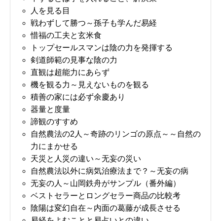
人を見る目
戦わずして勝つ～孫子も学んだ易経
惜福の工夫と玄米食
トップセールスマンは陰の力を発揮する
剣道師範の見事な陰の力
直観は超能力にあらず
機を観る力～見えないものを観る
積善の家には必ず余慶あり
器量と度量
諦観のすすめ
自然農法の2人～奇跡のリンゴの原点～～自然の
力にまかせる
天災と人災の違い～无妄の災い
自然農法以外に病気治療法まで？～无妄の病
无妄の人～山岡鉄舟がサンプル（番外編）
ベストセラーとロングセラー商品の比較考
陰陽は変幻自在～内面の葛藤が成長させる
易経をよむことと易占いとの違い