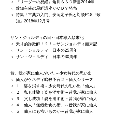
『リーダーの易経』角川ＳＳＣ新書2014年
致知主催の易経講座がＣＤで発売！
特集「古典力入門」安岡定子氏と対談P18『致
知』2018年12月号
サン・ジョルディの日～日本導入顛末記
天才的詐欺師！？！～サンジョルディ顛末記
サン・ジョルディ 日本の25周年
サン・ジョルディ 日本の30周年
昔、我が家に仙人がいた～少女時代の思い出
仙人がケネディ暗殺予言２～仙人シリーズ
１．姿を消す術～少女時代の思い出「仙人」
２．私も体験！姿を消す術～昔我が家に仙人
３．父も成功！姿を消す術～昔我が家に仙人
４．仙人「無銭飲食の術」～昔我が家に仙人
５．仙人にも怖いものが～昔我が家に仙人