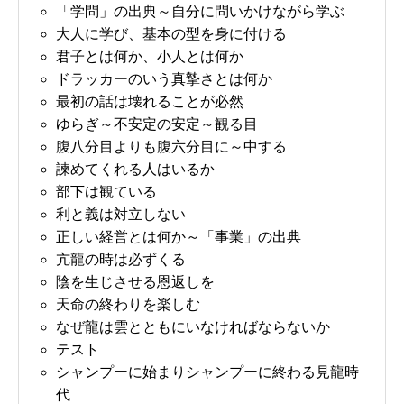
「学問」の出典～自分に問いかけながら学ぶ
大人に学び、基本の型を身に付ける
君子とは何か、小人とは何か
ドラッカーのいう真摯さとは何か
最初の話は壊れることが必然
ゆらぎ～不安定の安定～観る目
腹八分目よりも腹六分目に～中する
諫めてくれる人はいるか
部下は観ている
利と義は対立しない
正しい経営とは何か～「事業」の出典
亢龍の時は必ずくる
陰を生じさせる恩返しを
天命の終わりを楽しむ
なぜ龍は雲とともにいなければならないか
テスト
シャンプーに始まりシャンプーに終わる見龍時
代