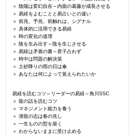
陰陽は変幻自在～内面の葛藤が成長させる
易経をよむことと易占いとの違い
前兆、予兆、前触れは、シグナル
具体的に活用できる易経
時の変化の道理
陰を生み出す～陰を生じさせる
易経は矛盾の書～君子占わず
時中は問題の解決策
土砂降りの雨の日は傘
あなたは何によって覚えられたいか
易経を読むコツ～リーダーの易経～角川SSC
龍の話を読むコツ
マネジメント能力を養う
潜龍の志は春の兆し
一生ものの型を築く
わからないままに受け止める