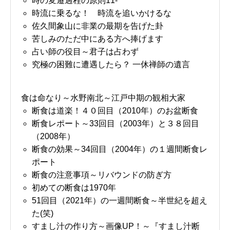
時の変遷過程の原則11-
時流に乗るな！ 時流を追いかけるな
佐久間象山に非業の最期を告げた卦
苦しみのただ中にある方へ捧げます
占い師の役目～君子は占わず
究極の困難に遭遇したら？ 一休禅師の遺言
食は命なり～水野南北～江戸中期の観相大家
断食は道楽！４０回目（2010年）のお盆断食
断食レポート～33回目（2003年）と３８回目
（2008年）
断食の効果～34回目（2004年）の１週間断食レ
ポート
断食の注意事項～リバウンドの防ぎ方
初めての断食は1970年
51回目（2021年）の一週間断食～半世紀を超え
た(笑)
すまし汁の作り方～画像UP！～『すまし汁断