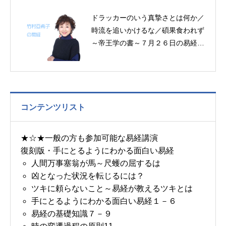
ドラッカーのいう真摯さとは何か／
時流を追いかけるな／碩果食われず
～帝王学の書～７月２６日の易経一
日一言
コンテンツリスト
★☆★一般の方も参加可能な易経講演
復刻版・手にとるようにわかる面白い易経
人間万事塞翁が馬～尺蠖の屈するは
凶となった状況を転じるには？
ツキに頼らないこと～易経が教えるツキとは
手にとるようにわかる面白い易経１－６
易経の基礎知識７－９