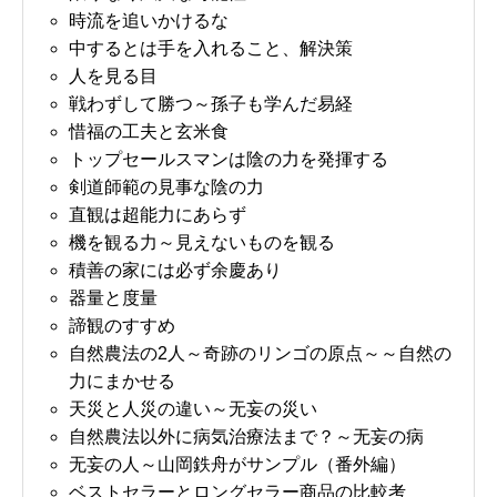
時流を追いかけるな
中するとは手を入れること、解決策
人を見る目
戦わずして勝つ～孫子も学んだ易経
惜福の工夫と玄米食
トップセールスマンは陰の力を発揮する
剣道師範の見事な陰の力
直観は超能力にあらず
機を観る力～見えないものを観る
積善の家には必ず余慶あり
器量と度量
諦観のすすめ
自然農法の2人～奇跡のリンゴの原点～～自然の
力にまかせる
天災と人災の違い～无妄の災い
自然農法以外に病気治療法まで？～无妄の病
无妄の人～山岡鉄舟がサンプル（番外編）
ベストセラーとロングセラー商品の比較考