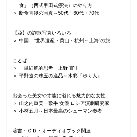
食』（西式甲田式療法）のやり方
断食直後の写真～50代・60代・70代
【亞】の詐欺写真いろいろ
中国 “世界遺産・黄山～杭州～上海”の旅
ことば
「単細胞的思考」上野 霄里
平野遼の珠玉の逸品～水彩『歩く人』
出会った美女や才能に溢れる魅力的な女性
山之内重美ー歌手 女優 ロシア演劇研究家
小林五月～日本最高のシューマン奏者
著書・ＣＤ・オーディオブック関連