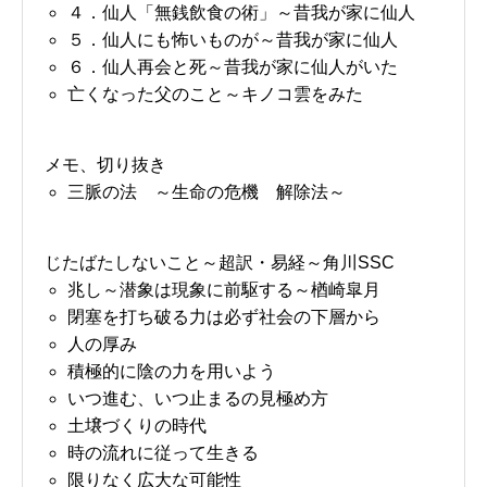
４．仙人「無銭飲食の術」～昔我が家に仙人
５．仙人にも怖いものが～昔我が家に仙人
６．仙人再会と死～昔我が家に仙人がいた
亡くなった父のこと～キノコ雲をみた
メモ、切り抜き
三脈の法 ～生命の危機 解除法～
じたばたしないこと～超訳・易経～角川SSC
兆し～潜象は現象に前駆する～楢崎皐月
閉塞を打ち破る力は必ず社会の下層から
人の厚み
積極的に陰の力を用いよう
いつ進む、いつ止まるの見極め方
土壌づくりの時代
時の流れに従って生きる
限りなく広大な可能性