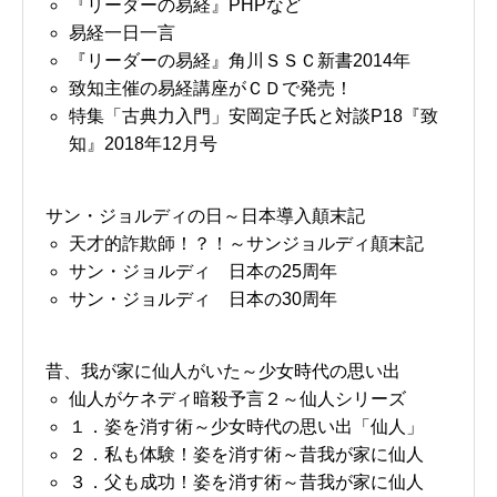
『リーダーの易経』PHPなど
易経一日一言
『リーダーの易経』角川ＳＳＣ新書2014年
致知主催の易経講座がＣＤで発売！
特集「古典力入門」安岡定子氏と対談P18『致
知』2018年12月号
サン・ジョルディの日～日本導入顛末記
天才的詐欺師！？！～サンジョルディ顛末記
サン・ジョルディ 日本の25周年
サン・ジョルディ 日本の30周年
昔、我が家に仙人がいた～少女時代の思い出
仙人がケネディ暗殺予言２～仙人シリーズ
１．姿を消す術～少女時代の思い出「仙人」
２．私も体験！姿を消す術～昔我が家に仙人
３．父も成功！姿を消す術～昔我が家に仙人