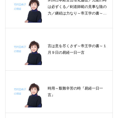
9/16日本経営合理化協会／亢龍の時
は必ずくる／剣道師範の見事な陰の
力／継続は力なり～帝王学の書～8
月5～7日の3日分の易経一日一言
言は意を尽くさず～帝王学の書～１
月９日の易経一日一言
時用～艱難辛苦の時『易経一日一
言』