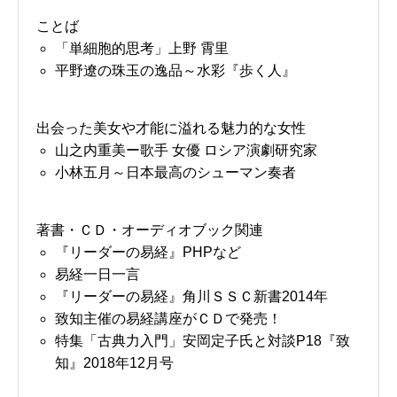
ことば
「単細胞的思考」上野 霄里
平野遼の珠玉の逸品～水彩『歩く人』
出会った美女や才能に溢れる魅力的な女性
山之内重美ー歌手 女優 ロシア演劇研究家
小林五月～日本最高のシューマン奏者
著書・ＣＤ・オーディオブック関連
『リーダーの易経』PHPなど
易経一日一言
『リーダーの易経』角川ＳＳＣ新書2014年
致知主催の易経講座がＣＤで発売！
特集「古典力入門」安岡定子氏と対談P18『致
知』2018年12月号