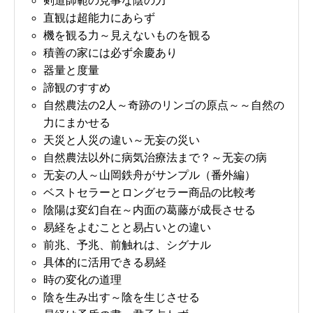
剣道師範の見事な陰の力
直観は超能力にあらず
機を観る力～見えないものを観る
積善の家には必ず余慶あり
器量と度量
諦観のすすめ
自然農法の2人～奇跡のリンゴの原点～～自然の
力にまかせる
天災と人災の違い～无妄の災い
自然農法以外に病気治療法まで？～无妄の病
无妄の人～山岡鉄舟がサンプル（番外編）
ベストセラーとロングセラー商品の比較考
陰陽は変幻自在～内面の葛藤が成長させる
易経をよむことと易占いとの違い
前兆、予兆、前触れは、シグナル
具体的に活用できる易経
時の変化の道理
陰を生み出す～陰を生じさせる