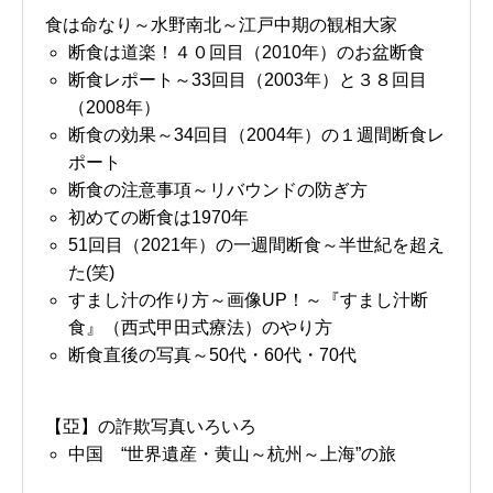
食は命なり～水野南北～江戸中期の観相大家
断食は道楽！４０回目（2010年）のお盆断食
断食レポート～33回目（2003年）と３８回目
（2008年）
断食の効果～34回目（2004年）の１週間断食レ
ポート
断食の注意事項～リバウンドの防ぎ方
初めての断食は1970年
51回目（2021年）の一週間断食～半世紀を超え
た(笑)
すまし汁の作り方～画像UP！～『すまし汁断
食』（西式甲田式療法）のやり方
断食直後の写真～50代・60代・70代
【亞】の詐欺写真いろいろ
中国 “世界遺産・黄山～杭州～上海”の旅