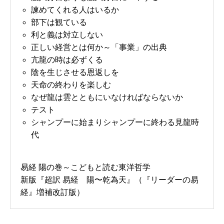
諫めてくれる人はいるか
部下は観ている
利と義は対立しない
正しい経営とは何か～「事業」の出典
亢龍の時は必ずくる
陰を生じさせる恩返しを
天命の終わりを楽しむ
なぜ龍は雲とともにいなければならないか
テスト
シャンプーに始まりシャンプーに終わる見龍時
代
易経 陽の巻～こどもと読む東洋哲学
新版『超訳 易経 陽〜乾為天』（『リーダーの易
経』増補改訂版）