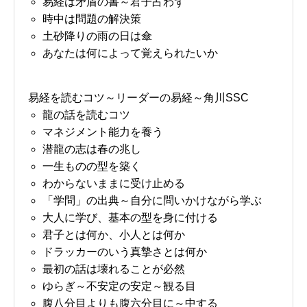
易経は矛盾の書～君子占わず
時中は問題の解決策
土砂降りの雨の日は傘
あなたは何によって覚えられたいか
易経を読むコツ～リーダーの易経～角川SSC
龍の話を読むコツ
マネジメント能力を養う
潜龍の志は春の兆し
一生ものの型を築く
わからないままに受け止める
「学問」の出典～自分に問いかけながら学ぶ
大人に学び、基本の型を身に付ける
君子とは何か、小人とは何か
ドラッカーのいう真摯さとは何か
最初の話は壊れることが必然
ゆらぎ～不安定の安定～観る目
腹八分目よりも腹六分目に～中する