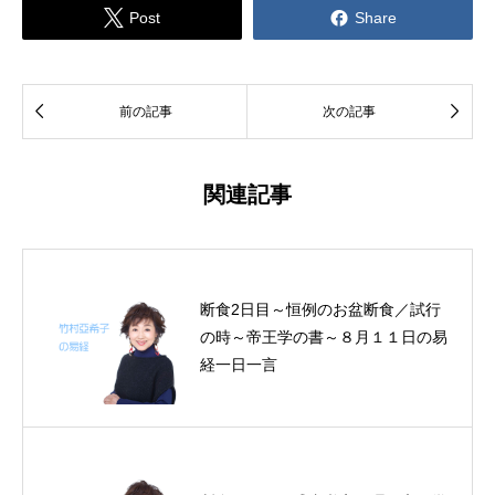


Post
Share


前の記事
次の記事
関連記事
断食2日目～恒例のお盆断食／試行
の時～帝王学の書～８月１１日の易
経一日一言