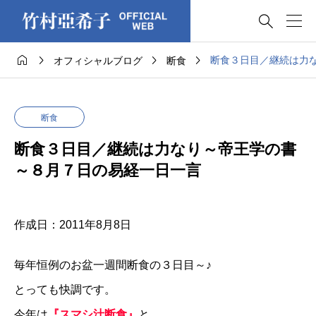





断食３日目／継続は力
オフィシャルブログ
断食
断食
断食３日目／継続は力なり～帝王学の書
～８月７日の易経一日一言
作成日：2011年8月8日
毎年恒例のお盆一週間断食の３日目～♪
とっても快調です。
今年は
『スマシ汁断食』
と