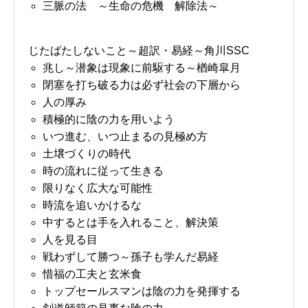
三脈の法 ～生命の危機 解除法～
じたばたしないこと～超訳・易経～角川SSC
兆し～潜象は現象に前駆する～楢崎皐月
閉塞を打ち破る力は必ず社会の下層から
人の厚み
積極的に陰の力を用いよう
いつ進む、いつ止まるの見極め方
土壌づくりの時代
時の流れに従って生きる
限りなく広大な可能性
時流を追いかけるな
中するとは手を入れること、解決策
人を見る目
戦わずして勝つ～孫子も学んだ易経
惜福の工夫と玄米食
トップセールスマンは陰の力を発揮する