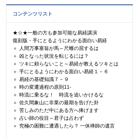
コンテンツリスト
★☆★一般の方も参加可能な易経講演
復刻版・手にとるようにわかる面白い易経
人間万事塞翁が馬～尺蠖の屈するは
凶となった状況を転じるには？
ツキに頼らないこと～易経が教えるツキとは
手にとるようにわかる面白い易経１－６
易経の基礎知識７－９
時の変遷過程の原則11-
時流に乗るな！ 時流を追いかけるな
佐久間象山に非業の最期を告げた卦
苦しみのただ中にある方へ捧げます
占い師の役目～君子は占わず
究極の困難に遭遇したら？ 一休禅師の遺言