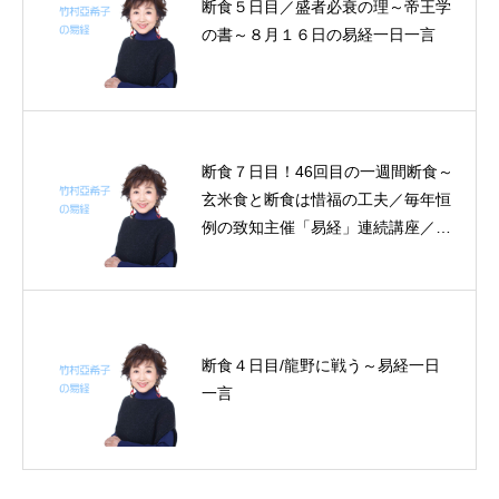
断食５日目／盛者必衰の理～帝王学
の書～８月１６日の易経一日一言
断食７日目！46回目の一週間断食～
玄米食と断食は惜福の工夫／毎年恒
例の致知主催「易経」連続講座／時
流を追いかけるな／正義の戦い～帝
王学の書～５月８日の易経一日一言
断食４日目/龍野に戦う～易経一日
一言