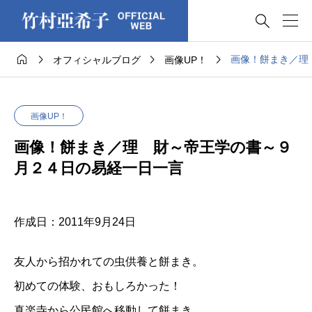





画像！餅まき／理
オフィシャルブログ
画像UP！
画像UP！
画像！餅まき／理 財～帝王学の書～９
月２４日の易経一日一言
作成日：2011年9月24日
友人から招かれての虫供養と餅まき。
初めての体験、おもしろかった！
真楽寺から公民館へ移動して餅まき。