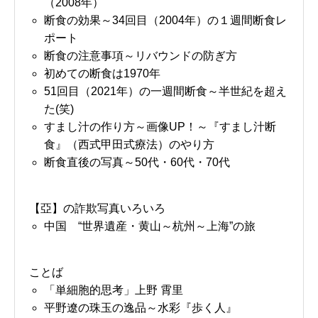
（2008年）
断食の効果～34回目（2004年）の１週間断食レ
ポート
断食の注意事項～リバウンドの防ぎ方
初めての断食は1970年
51回目（2021年）の一週間断食～半世紀を超え
た(笑)
すまし汁の作り方～画像UP！～『すまし汁断
食』（西式甲田式療法）のやり方
断食直後の写真～50代・60代・70代
【亞】の詐欺写真いろいろ
中国 “世界遺産・黄山～杭州～上海”の旅
ことば
「単細胞的思考」上野 霄里
平野遼の珠玉の逸品～水彩『歩く人』