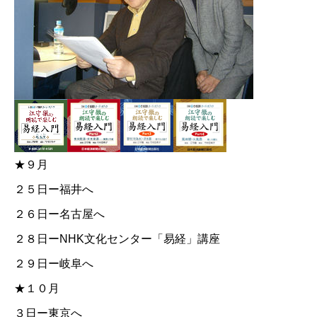
★９月
２５日ー福井へ
２６日ー名古屋へ
２８日ー
NHK文化センター「易経」講座
２９日ー岐阜へ
★１０月
３日ー東京へ