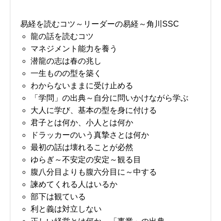
易経を読むコツ～リーダーの易経～角川SSC
龍の話を読むコツ
マネジメント能力を養う
潜龍の志は春の兆し
一生ものの型を築く
わからないままに受け止める
「学問」の出典～自分に問いかけながら学ぶ
大人に学び、基本の型を身に付ける
君子とは何か、小人とは何か
ドラッカーのいう真摯さとは何か
最初の話は壊れることが必然
ゆらぎ～不安定の安定～観る目
腹八分目よりも腹六分目に～中する
諫めてくれる人はいるか
部下は観ている
利と義は対立しない