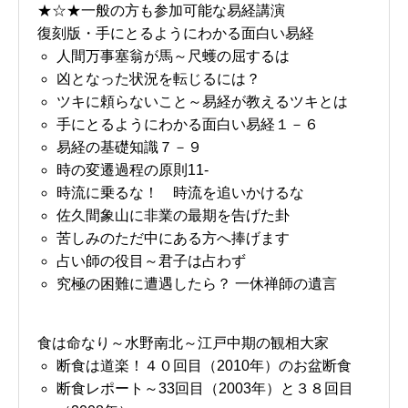
★☆★一般の方も参加可能な易経講演
復刻版・手にとるようにわかる面白い易経
人間万事塞翁が馬～尺蠖の屈するは
凶となった状況を転じるには？
ツキに頼らないこと～易経が教えるツキとは
手にとるようにわかる面白い易経１－６
易経の基礎知識７－９
時の変遷過程の原則11-
時流に乗るな！ 時流を追いかけるな
佐久間象山に非業の最期を告げた卦
苦しみのただ中にある方へ捧げます
占い師の役目～君子は占わず
究極の困難に遭遇したら？ 一休禅師の遺言
食は命なり～水野南北～江戸中期の観相大家
断食は道楽！４０回目（2010年）のお盆断食
断食レポート～33回目（2003年）と３８回目