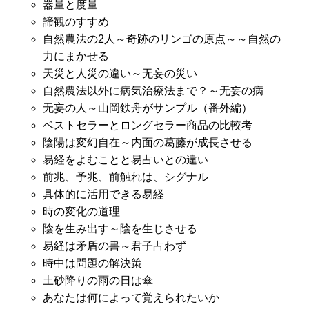
器量と度量
諦観のすすめ
自然農法の2人～奇跡のリンゴの原点～～自然の
力にまかせる
天災と人災の違い～无妄の災い
自然農法以外に病気治療法まで？～无妄の病
无妄の人～山岡鉄舟がサンプル（番外編）
ベストセラーとロングセラー商品の比較考
陰陽は変幻自在～内面の葛藤が成長させる
易経をよむことと易占いとの違い
前兆、予兆、前触れは、シグナル
具体的に活用できる易経
時の変化の道理
陰を生み出す～陰を生じさせる
易経は矛盾の書～君子占わず
時中は問題の解決策
土砂降りの雨の日は傘
あなたは何によって覚えられたいか