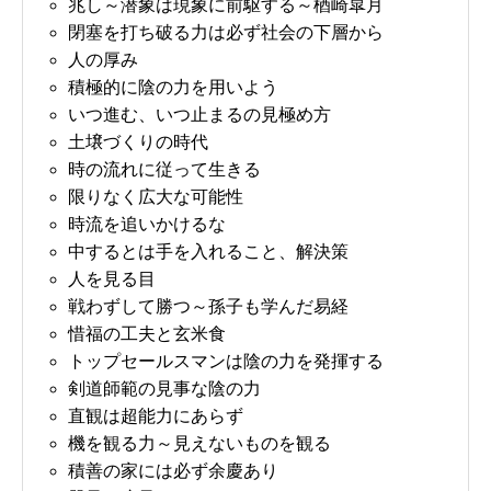
兆し～潜象は現象に前駆する～楢崎皐月
閉塞を打ち破る力は必ず社会の下層から
人の厚み
積極的に陰の力を用いよう
いつ進む、いつ止まるの見極め方
土壌づくりの時代
時の流れに従って生きる
限りなく広大な可能性
時流を追いかけるな
中するとは手を入れること、解決策
人を見る目
戦わずして勝つ～孫子も学んだ易経
惜福の工夫と玄米食
トップセールスマンは陰の力を発揮する
剣道師範の見事な陰の力
直観は超能力にあらず
機を観る力～見えないものを観る
積善の家には必ず余慶あり