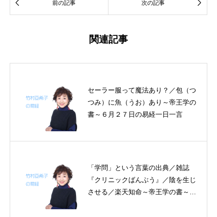


前の記事
次の記事
関連記事
セーラー服って魔法あり？／包（つ
つみ）に魚（うお）あり～帝王学の
書～６月２７日の易経一日一言
「学問」という言葉の出典／雑誌
『クリニックばんぶう』／陰を生じ
させる／楽天知命～帝王学の書～5
月29～6月3日の6日分の易経一日一
言