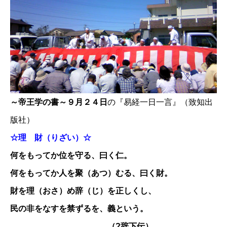
～帝王学の書～９月２４日
の『易経一日一言』（致知出
版社）
☆理 財（りざい）☆
何をもってか位を守る、曰く仁。
何をもってか人を聚（あつ）むる、曰く財。
財を理（おさ）め辞（じ）を正しくし、
民の非をなすを禁ずるを、義という。
（?辞下伝）