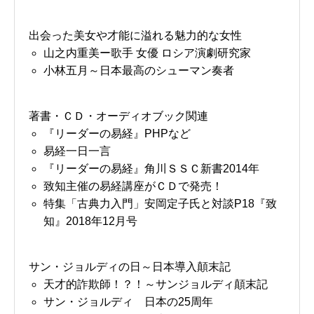
出会った美女や才能に溢れる魅力的な女性
山之内重美ー歌手 女優 ロシア演劇研究家
小林五月～日本最高のシューマン奏者
著書・ＣＤ・オーディオブック関連
『リーダーの易経』PHPなど
易経一日一言
『リーダーの易経』角川ＳＳＣ新書2014年
致知主催の易経講座がＣＤで発売！
特集「古典力入門」安岡定子氏と対談P18『致
知』2018年12月号
サン・ジョルディの日～日本導入顛末記
天才的詐欺師！？！～サンジョルディ顛末記
サン・ジョルディ 日本の25周年