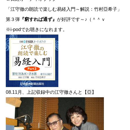
「江守徹の朗読で楽しむ易経入門～解説：竹村亞希子」
第３弾
『窮すれば通ず』
が好評です～♪（＾＾ｖ
※i-podでお聴きになれます。
08.11月、上記収録中の江守徹さんと【亞】