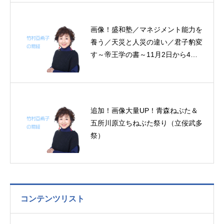
画像！盛和塾／マネジメント能力を
養う／天災と人災の違い／君子豹変
す～帝王学の書～11月2日から4日
の3日分の易経一日一言
追加！画像大量UP！青森ねぶた＆
五所川原立ちねぶた祭り（立佞武多
祭）
コンテンツリスト