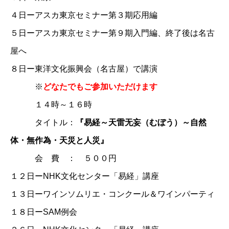
４日ー
アスカ東京セミナー第３期応用編
５日ー
アスカ東京セミナー第９期入門編
、終了後は名古
屋へ
８日ー東洋文化振興会（名古屋）で講演
※
どなたでもご参加いただけます
１４時～１６時
タイトル：
『易経～天雷无妄（むぼう）～自然
体・無作為・天災と人災』
会 費 ： ５００円
１２日ー
NHK文化センター「易経」講座
１３日ーワインソムリエ・コンクール＆ワインパーティ
１８日ーSAM例会