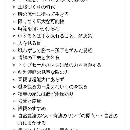
土壌づくりの時代
時の流れに従って生きる
限りなく広大な可能性
時流を追いかけるな
中するとは手を入れること、解決策
人を見る目
戦わずして勝つ～孫子も学んだ易経
惜福の工夫と玄米食
トップセールスマンは陰の力を発揮する
剣道師範の見事な陰の力
直観は超能力にあらず
機を観る力～見えないものを観る
積善の家には必ず余慶あり
器量と度量
諦観のすすめ
自然農法の2人～奇跡のリンゴの原点～～自然の
力にまかせる