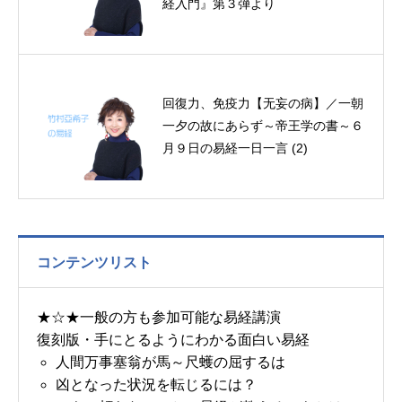
経入門』第３弾より
回復力、免疫力【无妄の病】／一朝
一夕の故にあらず～帝王学の書～６
月９日の易経一日一言 (2)
コンテンツリスト
★☆★一般の方も参加可能な易経講演
復刻版・手にとるようにわかる面白い易経
人間万事塞翁が馬～尺蠖の屈するは
凶となった状況を転じるには？