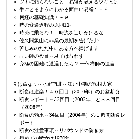
ツキに頼らないこと～易経が教えるツキとは
手にとるようにわかる面白い易経１－６
易経の基礎知識７－９
時の変遷過程の原則11-
時流に乗るな！ 時流を追いかけるな
佐久間象山に非業の最期を告げた卦
苦しみのただ中にある方へ捧げます
占い師の役目～君子は占わず
究極の困難に遭遇したら？ 一休禅師の遺言
食は命なり～水野南北～江戸中期の観相大家
断食は道楽！４０回目（2010年）のお盆断食
断食レポート～33回目（2003年）と３８回目
（2008年）
断食の効果～34回目（2004年）の１週間断食レ
ポート
断食の注意事項～リバウンドの防ぎ方
初めての断食は1970年