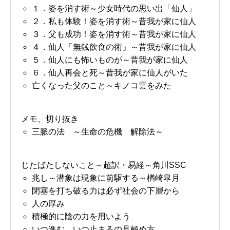
１．姿を消す術～少女時代の思い出「仙人」
２．私も体験！姿を消す術～昔我が家に仙人
３．父も成功！姿を消す術～昔我が家に仙人
４．仙人「無銭飲食の術」～昔我が家に仙人
５．仙人にも怖いものが～昔我が家に仙人
６．仙人再会と死～昔我が家に仙人がいた
亡くなった父のこと～キノコ雲をみた
メモ、切り抜き
三脈の法 ～生命の危機 解除法～
じたばたしないこと～超訳・易経～角川SSC
兆し～潜象は現象に前駆する～楢崎皐月
閉塞を打ち破る力は必ず社会の下層から
人の厚み
積極的に陰の力を用いよう
いつ進む、いつ止まるの見極め方