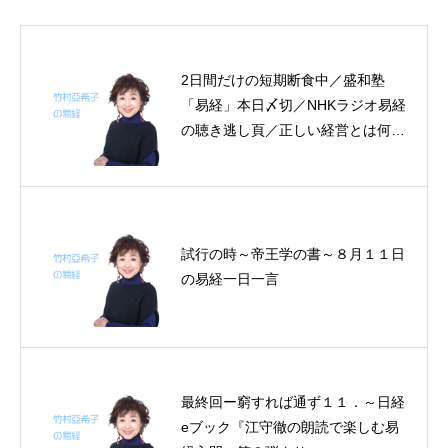
2日間だけの短期断食中／​盛和塾
「易経」本日〆切／NHKラジオ易経
の聴き逃し頁／正しい経営とは何か
／易経を読むことと易占いとの違い
／旅に出る～帝王学の書～４月２２
日の易経一日一言
試行の時～帝王学の書～８月１１日
の易経一日一言
最終回ー窮すれば通ず１１．～日経
eブック『江守徹の朗読で楽しむ易