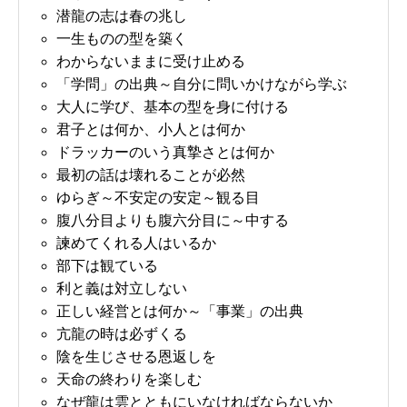
潜龍の志は春の兆し
一生ものの型を築く
わからないままに受け止める
「学問」の出典～自分に問いかけながら学ぶ
大人に学び、基本の型を身に付ける
君子とは何か、小人とは何か
ドラッカーのいう真摯さとは何か
最初の話は壊れることが必然
ゆらぎ～不安定の安定～観る目
腹八分目よりも腹六分目に～中する
諫めてくれる人はいるか
部下は観ている
利と義は対立しない
正しい経営とは何か～「事業」の出典
亢龍の時は必ずくる
陰を生じさせる恩返しを
天命の終わりを楽しむ
なぜ龍は雲とともにいなければならないか