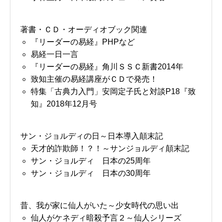
著書・ＣＤ・オーディオブック関連
『リーダーの易経』PHPなど
易経一日一言
『リーダーの易経』角川ＳＳＣ新書2014年
致知主催の易経講座がＣＤで発売！
特集「古典力入門」安岡定子氏と対談P18『致
知』2018年12月号
サン・ジョルディの日～日本導入顛末記
天才的詐欺師！？！～サンジョルディ顛末記
サン・ジョルディ 日本の25周年
サン・ジョルディ 日本の30周年
昔、我が家に仙人がいた～少女時代の思い出
仙人がケネディ暗殺予言２～仙人シリーズ