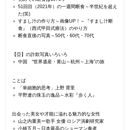
51回目（2021年）の一週間断食～半世紀を超え
た(笑)
すまし汁の作り方～画像UP！～『すまし汁断
食』（西式甲田式療法）のやり方
断食直後の写真～50代・60代・70代
【亞】の詐欺写真いろいろ
中国 “世界遺産・黄山～杭州～上海”の旅
ことば
「単細胞的思考」上野 霄里
平野遼の珠玉の逸品～水彩『歩く人』
出会った美女や才能に溢れる魅力的な女性
山之内重美ー歌手 女優 ロシア演劇研究家
小林五月～日本最高のシューマン奏者