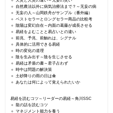
天災と人災の違い～无妄の災い
自然農法以外に病気治療法まで？～无妄の病
无妄の人～山岡鉄舟がサンプル（番外編）
ベストセラーとロングセラー商品の比較考
陰陽は変幻自在～内面の葛藤が成長させる
易経をよむことと易占いとの違い
前兆、予兆、前触れは、シグナル
具体的に活用できる易経
時の変化の道理
陰を生み出す～陰を生じさせる
易経は矛盾の書～君子占わず
時中は問題の解決策
土砂降りの雨の日は傘
あなたは何によって覚えられたいか
易経を読むコツ～リーダーの易経～角川SSC
龍の話を読むコツ
マネジメント能力を養う