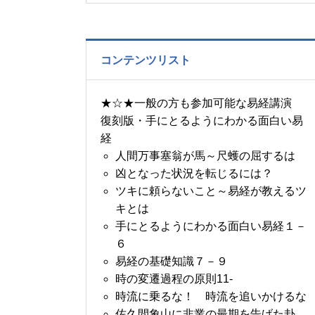
の書～1月14日～18日の
5日分の易経一日一言
コンテンツリスト
★☆★一般の方も参加可能な易経講演
復刻版・手にとるようにわかる面白い易
経
人間万事塞翁が馬～尺蠖の屈するは
凶となった状況を転じるには？
ツキに頼らないこと～易経が教えるツ
キとは
手にとるようにわかる面白い易経１－
６
易経の基礎知識７－９
時の変遷過程の原則11-
時流に乗るな！ 時流を追いかけるな
佐久間象山に非業の最期を告げた卦