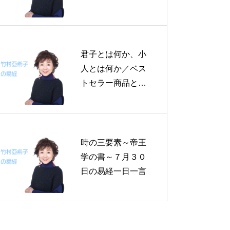
の易経一日一言 (2)
君子とは何か、小
人とは何か／ベス
トセラー商品とロ
ングセラー商品の
比較考察／雪解け
の時～帝王学の書
～４月１７日の易
時の三要素～帝王
経一日一言
学の書～７月３０
日の易経一日一言