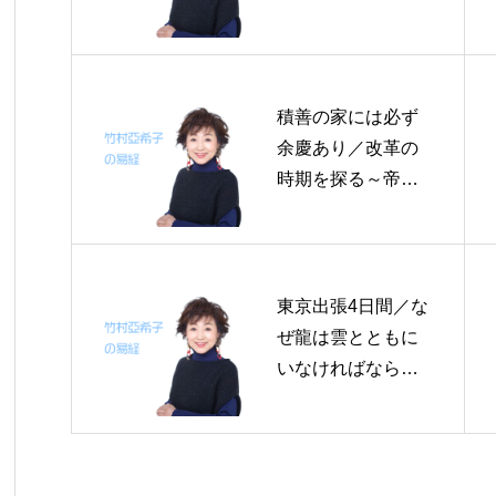
日の易経一日一言
(2)
積善の家には必ず
余慶あり／改革の
時期を探る～帝王
学の書～2日分の易
経一日一言
東京出張4日間／な
ぜ龍は雲とともに
いなければならな
いか／自然農法の
二人～奇跡のリン
ゴの原点／固定観
念を捨てる～帝王