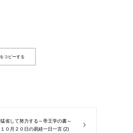
Lをコピーする
猛省して努力する～帝王学の書～

１０月２０日の易経一日一言 (2)