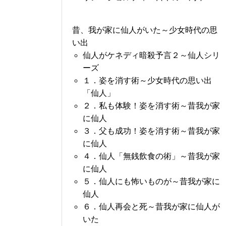
昔、我が家に仙人がいた～少女時代の思
い出
仙人がケネディ暗殺予言２～仙人シリ
ーズ
１．姿を消す術～少女時代の思い出
「仙人」
２．私も体験！姿を消す術～昔我が家
に仙人
３．父も成功！姿を消す術～昔我が家
に仙人
４．仙人「無銭飲食の術」～昔我が家
に仙人
５．仙人にも怖いものが～昔我が家に
仙人
６．仙人再会と死～昔我が家に仙人が
いた