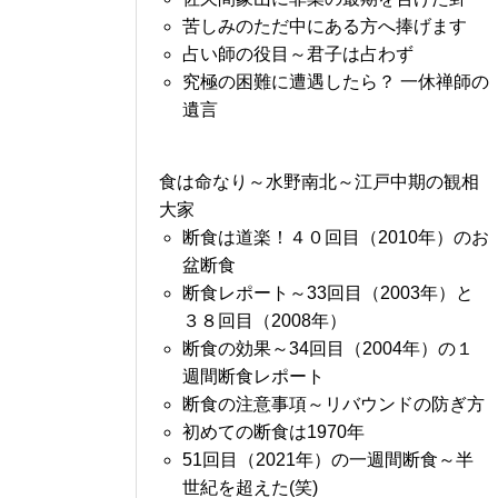
苦しみのただ中にある方へ捧げます
占い師の役目～君子は占わず
究極の困難に遭遇したら？ 一休禅師の
遺言
食は命なり～水野南北～江戸中期の観相
大家
断食は道楽！４０回目（2010年）のお
盆断食
断食レポート～33回目（2003年）と
３８回目（2008年）
断食の効果～34回目（2004年）の１
週間断食レポート
断食の注意事項～リバウンドの防ぎ方
初めての断食は1970年
51回目（2021年）の一週間断食～半
世紀を超えた(笑)