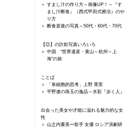
すまし汁の作り方～画像UP！～『す
まし汁断食』（西式甲田式療法）のや
り方
断食直後の写真～50代・60代・70代
【亞】の詐欺写真いろいろ
中国 “世界遺産・黄山～杭州～上
海”の旅
ことば
「単細胞的思考」上野 霄里
平野遼の珠玉の逸品～水彩『歩く人』
出会った美女や才能に溢れる魅力的な女
性
山之内重美ー歌手 女優 ロシア演劇研