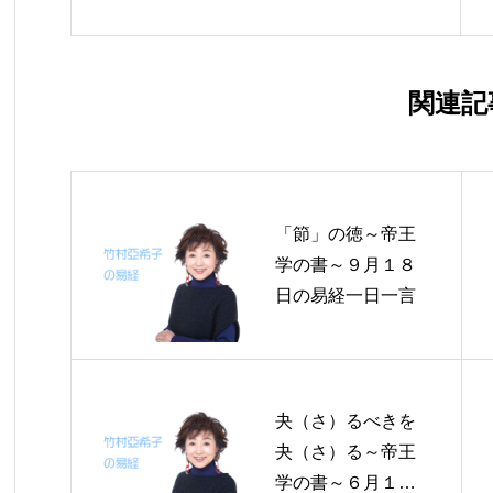
日一言 (2)
関連記
「節」の徳～帝王
学の書～９月１８
日の易経一日一言
夬（さ）るべきを
夬（さ）る～帝王
学の書～６月１４