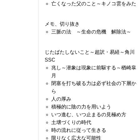
亡くなった父のこと～キノコ雲をみた
メモ、切り抜き
三脈の法 ～生命の危機 解除法～
じたばたしないこと～超訳・易経～角川
SSC
兆し～潜象は現象に前駆する～楢崎皐
月
閉塞を打ち破る力は必ず社会の下層か
ら
人の厚み
積極的に陰の力を用いよう
いつ進む、いつ止まるの見極め方
土壌づくりの時代
時の流れに従って生きる
限りなく広大な可能性