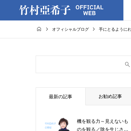



オフィシャルブログ
手にとるように
お勧め記事
最新の記事
機を観る力～見えないも
のを観る／陰を生じさせ