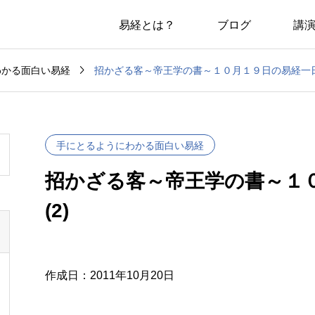
易経とは？
ブログ
講

招かざる客～帝王学の書～１０月１９日の易経一日一
わかる面白い易経
手にとるようにわかる面白い易経
招かざる客～帝王学の書～１
(2)
作成日：2011年10月20日