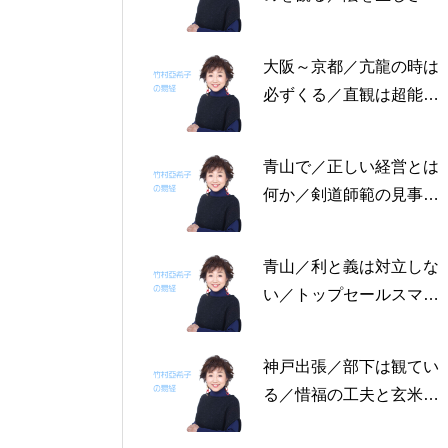
る恩返しを／固定観念を
捨てる～帝王学の書～2
大阪～京都／亢龍の時は
月4日～2月8日の5日分
必ずくる／直観は超能力
の易経一日一言
にあらず／易の三義～帝
王学の書～1月30日～2
青山で／正しい経営とは
月3日の5日分の易経一日
何か／剣道師範の見事な
一言
陰の力／信じる力 ～帝
王学の書～1月25日～29
青山／利と義は対立しな
日の5日分の易経一日一
い／トップセールスマン
言
は陰の力を発揮する／公
に立って行なう～帝王学
神戸出張／部下は観てい
の書～1月19日～24日の
る／惜福の工夫と玄米食
6日分の易経一日一言
／天地の交わり～帝王学