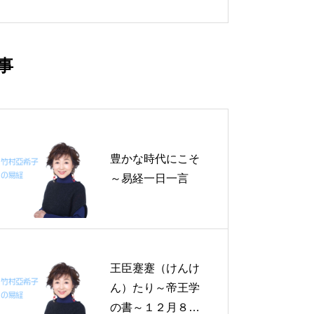
事
豊かな時代にこそ
～易経一日一言
王臣蹇蹇（けんけ
ん）たり～帝王学
の書～１２月８日