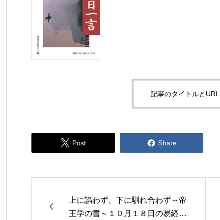
記事のタイトルとUR


Post
Share
上に諂わず、下に馴れ合わず～帝

王学の書～１０月１８日の易経一