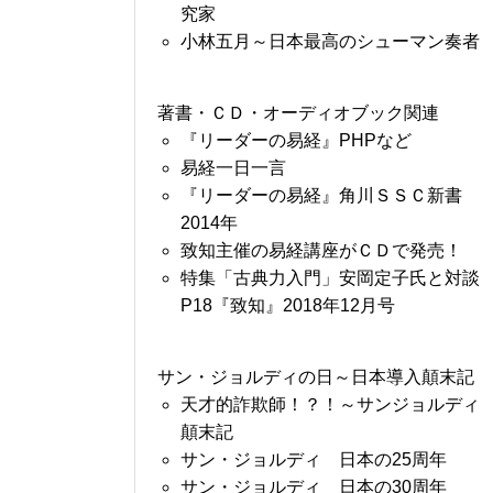
究家
小林五月～日本最高のシューマン奏者
著書・ＣＤ・オーディオブック関連
『リーダーの易経』PHPなど
易経一日一言
『リーダーの易経』角川ＳＳＣ新書
2014年
致知主催の易経講座がＣＤで発売！
特集「古典力入門」安岡定子氏と対談
P18『致知』2018年12月号
サン・ジョルディの日～日本導入顛末記
天才的詐欺師！？！～サンジョルディ
顛末記
サン・ジョルディ 日本の25周年
サン・ジョルディ 日本の30周年