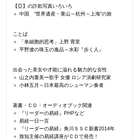
【亞】の詐欺写真いろいろ
中国 “世界遺産・黄山～杭州～上海”の旅
ことば
「単細胞的思考」上野 霄里
平野遼の珠玉の逸品～水彩『歩く人』
出会った美女や才能に溢れる魅力的な女性
山之内重美ー歌手 女優 ロシア演劇研究家
小林五月～日本最高のシューマン奏者
著書・ＣＤ・オーディオブック関連
『リーダーの易経』PHPなど
易経一日一言
『リーダーの易経』角川ＳＳＣ新書2014年
致知主催の易経講座がＣＤで発売！