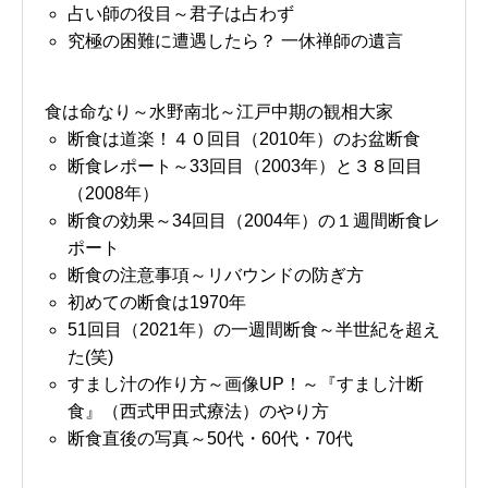
占い師の役目～君子は占わず
究極の困難に遭遇したら？ 一休禅師の遺言
食は命なり～水野南北～江戸中期の観相大家
断食は道楽！４０回目（2010年）のお盆断食
断食レポート～33回目（2003年）と３８回目
（2008年）
断食の効果～34回目（2004年）の１週間断食レ
ポート
断食の注意事項～リバウンドの防ぎ方
初めての断食は1970年
51回目（2021年）の一週間断食～半世紀を超え
た(笑)
すまし汁の作り方～画像UP！～『すまし汁断
食』（西式甲田式療法）のやり方
断食直後の写真～50代・60代・70代