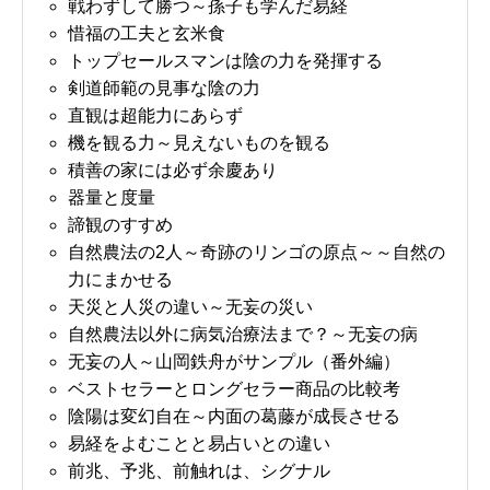
戦わずして勝つ～孫子も学んだ易経
惜福の工夫と玄米食
トップセールスマンは陰の力を発揮する
剣道師範の見事な陰の力
直観は超能力にあらず
機を観る力～見えないものを観る
積善の家には必ず余慶あり
器量と度量
諦観のすすめ
自然農法の2人～奇跡のリンゴの原点～～自然の
力にまかせる
天災と人災の違い～无妄の災い
自然農法以外に病気治療法まで？～无妄の病
无妄の人～山岡鉄舟がサンプル（番外編）
ベストセラーとロングセラー商品の比較考
陰陽は変幻自在～内面の葛藤が成長させる
易経をよむことと易占いとの違い
前兆、予兆、前触れは、シグナル