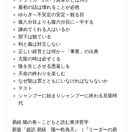
最初の話は壊れることが必然
ゆらぎ～不安定の安定～観る目
腹八分目よりも腹六分目に～中する
諫めてくれる人はいるか
部下は観ている
利と義は対立しない
正しい経営とは何か～「事業」の出典
亢龍の時は必ずくる
陰を生じさせる恩返しを
天命の終わりを楽しむ
なぜ龍は雲とともにいなければならないか
テスト
シャンプーに始まりシャンプーに終わる見龍時
代
易経 陽の巻～こどもと読む東洋哲学
新版『超訳 易経 陽〜乾為天』（『リーダーの易