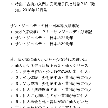
特集「古典力入門」安岡定子氏と対談P18『致
知』2018年12月号
サン・ジョルディの日～日本導入顛末記
天才的詐欺師！？！～サンジョルディ顛末記
サン・ジョルディ 日本の25周年
サン・ジョルディ 日本の30周年
昔、我が家に仙人がいた～少女時代の思い出
仙人がケネディ暗殺予言２～仙人シリーズ
１．姿を消す術～少女時代の思い出「仙人」
２．私も体験！姿を消す術～昔我が家に仙人
３．父も成功！姿を消す術～昔我が家に仙人
４．仙人「無銭飲食の術」～昔我が家に仙人
５．仙人にも怖いものが～昔我が家に仙人
６．仙人再会と死～昔我が家に仙人がいた
亡くなった父のこと～キノコ雲をみた