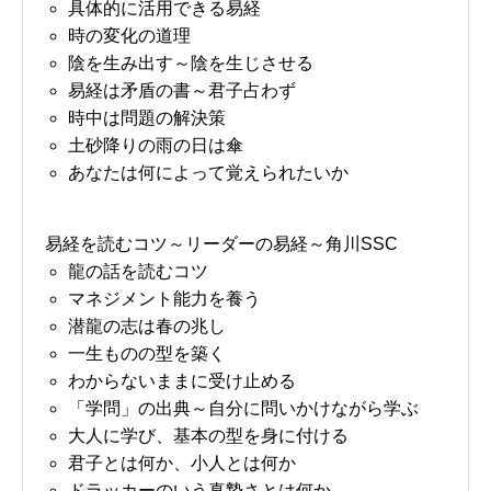
具体的に活用できる易経
時の変化の道理
陰を生み出す～陰を生じさせる
易経は矛盾の書～君子占わず
時中は問題の解決策
土砂降りの雨の日は傘
あなたは何によって覚えられたいか
易経を読むコツ～リーダーの易経～角川SSC
龍の話を読むコツ
マネジメント能力を養う
潜龍の志は春の兆し
一生ものの型を築く
わからないままに受け止める
「学問」の出典～自分に問いかけながら学ぶ
大人に学び、基本の型を身に付ける
君子とは何か、小人とは何か
ドラッカーのいう真摯さとは何か