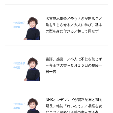
名古屋思風塾／夢うさぎが閉店？／
陰を生じさせる／大人に学び、基本
の型を身に付ける／和して同ぜず～
帝王学の書～２日分の易経一日一言
書評、感謝！／小人は不仁を恥じず
～帝王学の書～５月１５日の易経一
日一言
NHKオンデマンドが資料配布と期間
延長／雑誌「れいろう」／易経を読
むコツ／易経は矛盾の書～君子占わ