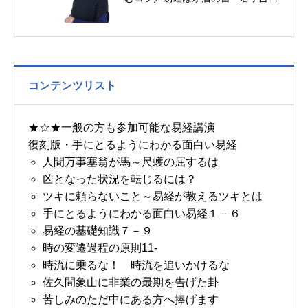
ず／順天応人～帝王学の書～1月28
日～31日の4日分の易経一日一言
コンテンツリスト
★☆★一般の方も参加可能な易経講演
復刻版・手にとるようにわかる面白い易経
人間万事塞翁が馬～尺蠖の屈するは
凶となった状況を転じるには？
ツキに頼らないこと～易経が教えるツキとは
手にとるようにわかる面白い易経１－６
易経の基礎知識７－９
時の変遷過程の原則11-
時流に乗るな！ 時流を追いかけるな
佐久間象山に非業の最期を告げた卦
苦しみのただ中にある方へ捧げます