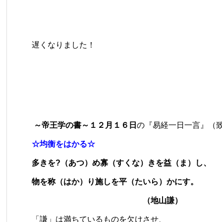
遅くなりました！
～帝王学の書～１２月１６日
の『易経一日一言』（
☆均衡をはかる☆
多きを?（あつ）め寡（すくな）きを益（ま）し、
物を称（はか）り施しを平（たいら）かにす。
（地山謙）
「謙」は満ちているものを欠けさせ、