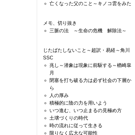
亡くなった父のこと～キノコ雲をみた
メモ、切り抜き
三脈の法 ～生命の危機 解除法～
じたばたしないこと～超訳・易経～角川
SSC
兆し～潜象は現象に前駆する～楢崎皐
月
閉塞を打ち破る力は必ず社会の下層か
ら
人の厚み
積極的に陰の力を用いよう
いつ進む、いつ止まるの見極め方
土壌づくりの時代
時の流れに従って生きる
限りなく広大な可能性