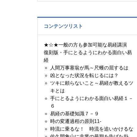
の書～1月14日～18日の
5日分の易経一日一言
コンテンツリスト
★☆★一般の方も参加可能な易経講演
復刻版・手にとるようにわかる面白い易
経
人間万事塞翁が馬～尺蠖の屈するは
凶となった状況を転じるには？
ツキに頼らないこと～易経が教えるツ
キとは
手にとるようにわかる面白い易経１－
６
易経の基礎知識７－９
時の変遷過程の原則11-
時流に乗るな！ 時流を追いかけるな
佐久間象山に非業の最期を告げた卦