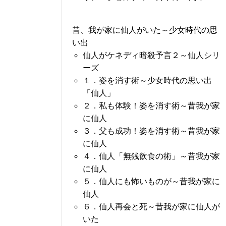
昔、我が家に仙人がいた～少女時代の思
い出
仙人がケネディ暗殺予言２～仙人シリ
ーズ
１．姿を消す術～少女時代の思い出
「仙人」
２．私も体験！姿を消す術～昔我が家
に仙人
３．父も成功！姿を消す術～昔我が家
に仙人
４．仙人「無銭飲食の術」～昔我が家
に仙人
５．仙人にも怖いものが～昔我が家に
仙人
６．仙人再会と死～昔我が家に仙人が
いた