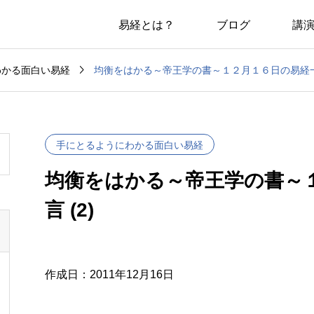
易経とは？
ブログ
講

均衡をはかる～帝王学の書～１２月１６日の易経一日
わかる面白い易経
手にとるようにわかる面白い易経
均衡をはかる～帝王学の書～
言 (2)
作成日：2011年12月16日