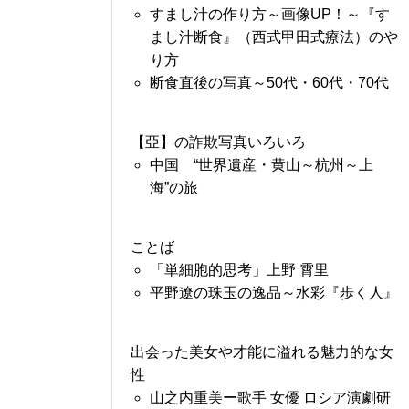
すまし汁の作り方～画像UP！～『す
まし汁断食』（西式甲田式療法）のや
り方
断食直後の写真～50代・60代・70代
【亞】の詐欺写真いろいろ
中国 “世界遺産・黄山～杭州～上
海”の旅
ことば
「単細胞的思考」上野 霄里
平野遼の珠玉の逸品～水彩『歩く人』
出会った美女や才能に溢れる魅力的な女
性
山之内重美ー歌手 女優 ロシア演劇研