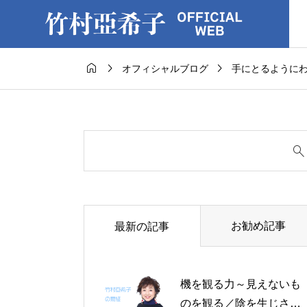



オフィシャルブログ
手にとるように
お勧め記事
最新の記事
機を観る力～見えないも
のを観る／陰を生じさせ