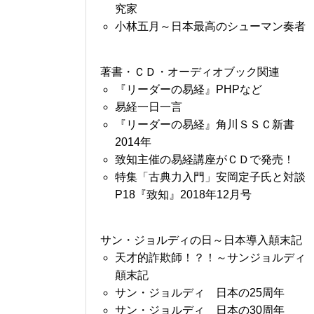
究家
小林五月～日本最高のシューマン奏者
著書・ＣＤ・オーディオブック関連
『リーダーの易経』PHPなど
易経一日一言
『リーダーの易経』角川ＳＳＣ新書
2014年
致知主催の易経講座がＣＤで発売！
特集「古典力入門」安岡定子氏と対談
P18『致知』2018年12月号
サン・ジョルディの日～日本導入顛末記
天才的詐欺師！？！～サンジョルディ
顛末記
サン・ジョルディ 日本の25周年
サン・ジョルディ 日本の30周年