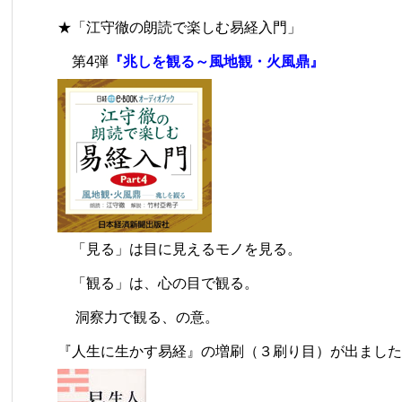
★「江守徹の朗読で楽しむ易経入門」
第4弾
『兆しを観る～風地観・火風鼎』
「見る」は目に見えるモノを見る。
「観る」は、心の目で観る。
洞察力で観る、の意。
『人生に生かす易経』の増刷（３刷り目）が出ました