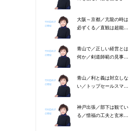
る恩返しを／固定観念を
捨てる～帝王学の書～2
大阪～京都／亢龍の時は
月4日～2月8日の5日分
必ずくる／直観は超能力
の易経一日一言
にあらず／易の三義～帝
王学の書～1月30日～2
青山で／正しい経営とは
月3日の5日分の易経一日
何か／剣道師範の見事な
一言
陰の力／信じる力 ～帝
王学の書～1月25日～29
青山／利と義は対立しな
日の5日分の易経一日一
い／トップセールスマン
言
は陰の力を発揮する／公
に立って行なう～帝王学
神戸出張／部下は観てい
の書～1月19日～24日の
る／惜福の工夫と玄米食
6日分の易経一日一言
／天地の交わり～帝王学