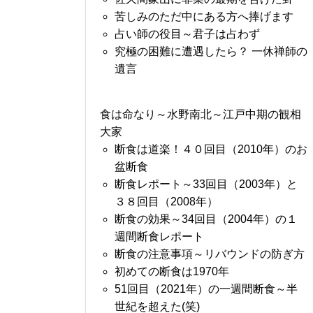
苦しみのただ中にある方へ捧げます
占い師の役目～君子は占わず
究極の困難に遭遇したら？ 一休禅師の
遺言
食は命なり～水野南北～江戸中期の観相
大家
断食は道楽！４０回目（2010年）のお
盆断食
断食レポート～33回目（2003年）と
３８回目（2008年）
断食の効果～34回目（2004年）の１
週間断食レポート
断食の注意事項～リバウンドの防ぎ方
初めての断食は1970年
51回目（2021年）の一週間断食～半
世紀を超えた(笑)