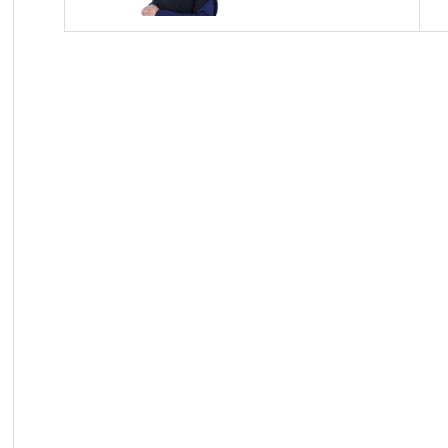
る／諦観のすすめ
／人の心の動きを
観よ～帝王学の書
～５月２７日の易
経一日一言