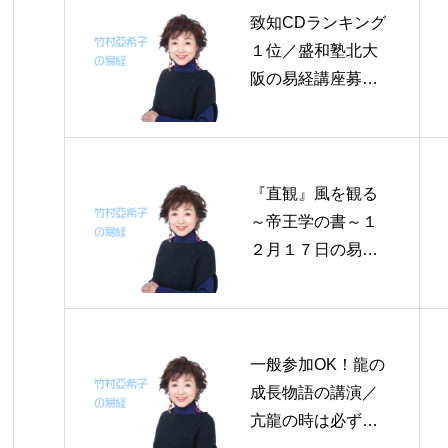
致知CDランキング
１位／盛和塾北大
阪の易経講座募集
開始／自然に則す
る／陰を生じさせ
る恩返しを／一陽
来復～帝王学の書
『直観』風を観る
～冬至、１２月２
～帝王学の書～１
１・２２日、２日
２月１７日の易経
間の易経一日一言
一日一言
一般参加OK！龍の
成長物語の講演／
亢龍の時は必ずく