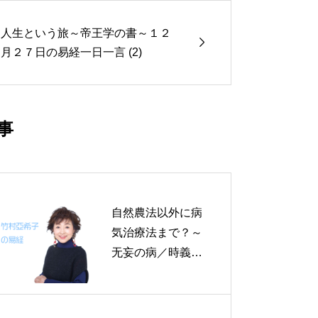
人生という旅～帝王学の書～１２

月２７日の易経一日一言 (2)
事
自然農法以外に病
気治療法まで？～
无妄の病／時義
（じぎ）～帝王学
の書～６月２９日
の易経一日一言