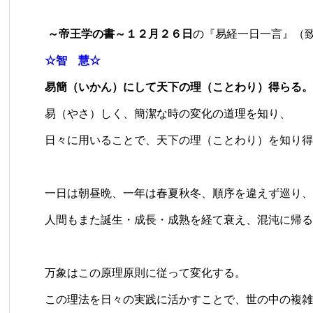
～帝王学の書～１２月２６日
の『易経一日一言』（
☆智 慧☆
易簡（いかん）にして天下の理（ことわり）得らる。
易（やさ）しく、簡潔な時の変化の道理を知り、
日々に用いることで、天下の理（ことわり）を知り得
一日は朝昼晩、一年は春夏秋冬、順序を違えず巡り、
人間もまた誕生・成長・成熟を経て衰え、混沌に帰る
万象はこの原理原則に従って変化する。
この理法を日々の実践に活かすことで、世の中の複雑