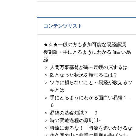
の書～1月14日～18日の
5日分の易経一日一言
コンテンツリスト
★☆★一般の方も参加可能な易経講演
復刻版・手にとるようにわかる面白い易
経
人間万事塞翁が馬～尺蠖の屈するは
凶となった状況を転じるには？
ツキに頼らないこと～易経が教えるツ
キとは
手にとるようにわかる面白い易経１－
６
易経の基礎知識７－９
時の変遷過程の原則11-
時流に乗るな！ 時流を追いかけるな
佐久間象山に非業の最期を告げた卦