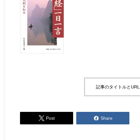
記事のタイトルとUR


Post
Share