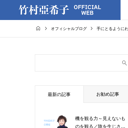



オフィシャルブログ
手にとるように
お勧め記事
最新の記事
機を観る力～見えないも
のを観る／陰を生じさせ