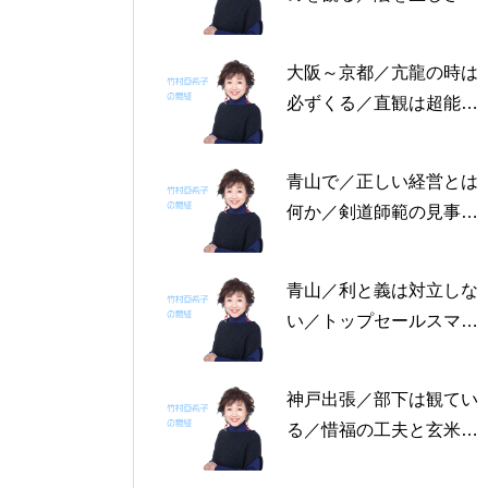
る恩返しを／固定観念を
捨てる～帝王学の書～2
大阪～京都／亢龍の時は
月4日～2月8日の5日分
必ずくる／直観は超能力
の易経一日一言
にあらず／易の三義～帝
王学の書～1月30日～2
青山で／正しい経営とは
月3日の5日分の易経一日
何か／剣道師範の見事な
一言
陰の力／信じる力 ～帝
王学の書～1月25日～29
青山／利と義は対立しな
日の5日分の易経一日一
い／トップセールスマン
言
は陰の力を発揮する／公
に立って行なう～帝王学
神戸出張／部下は観てい
の書～1月19日～24日の
る／惜福の工夫と玄米食
6日分の易経一日一言
／天地の交わり～帝王学