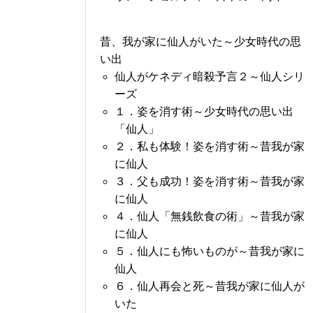
昔、我が家に仙人がいた～少女時代の思
い出
仙人がケネディ暗殺予言２～仙人シリ
ーズ
１．姿を消す術～少女時代の思い出
「仙人」
２．私も体験！姿を消す術～昔我が家
に仙人
３．父も成功！姿を消す術～昔我が家
に仙人
４．仙人「無銭飲食の術」～昔我が家
に仙人
５．仙人にも怖いものが～昔我が家に
仙人
６．仙人再会と死～昔我が家に仙人が
いた