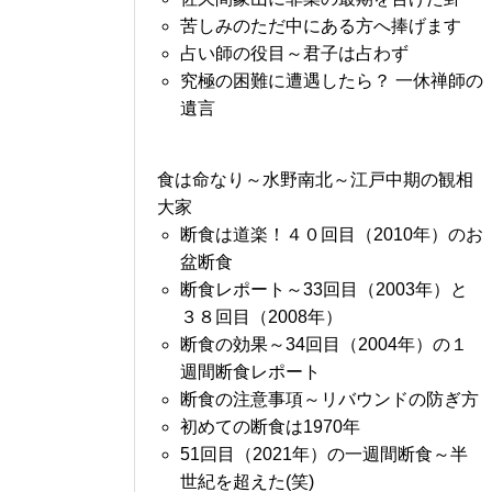
苦しみのただ中にある方へ捧げます
占い師の役目～君子は占わず
究極の困難に遭遇したら？ 一休禅師の
遺言
食は命なり～水野南北～江戸中期の観相
大家
断食は道楽！４０回目（2010年）のお
盆断食
断食レポート～33回目（2003年）と
３８回目（2008年）
断食の効果～34回目（2004年）の１
週間断食レポート
断食の注意事項～リバウンドの防ぎ方
初めての断食は1970年
51回目（2021年）の一週間断食～半
世紀を超えた(笑)