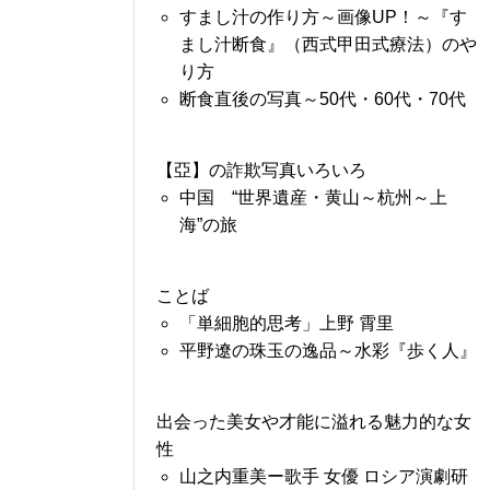
すまし汁の作り方～画像UP！～『す
まし汁断食』（西式甲田式療法）のや
り方
断食直後の写真～50代・60代・70代
【亞】の詐欺写真いろいろ
中国 “世界遺産・黄山～杭州～上
海”の旅
ことば
「単細胞的思考」上野 霄里
平野遼の珠玉の逸品～水彩『歩く人』
出会った美女や才能に溢れる魅力的な女
性
山之内重美ー歌手 女優 ロシア演劇研