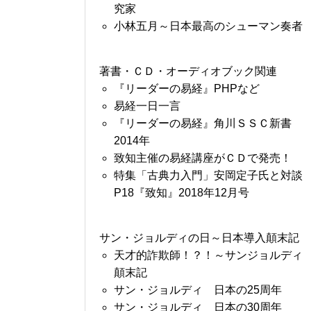
究家
小林五月～日本最高のシューマン奏者
著書・ＣＤ・オーディオブック関連
『リーダーの易経』PHPなど
易経一日一言
『リーダーの易経』角川ＳＳＣ新書
2014年
致知主催の易経講座がＣＤで発売！
特集「古典力入門」安岡定子氏と対談
P18『致知』2018年12月号
サン・ジョルディの日～日本導入顛末記
天才的詐欺師！？！～サンジョルディ
顛末記
サン・ジョルディ 日本の25周年
サン・ジョルディ 日本の30周年