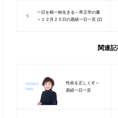
一日を精一杯生きる～帝王学の書

～１２月２５日の易経一日一言 (2)
関連記
性命を正しくす～
易経一日一言