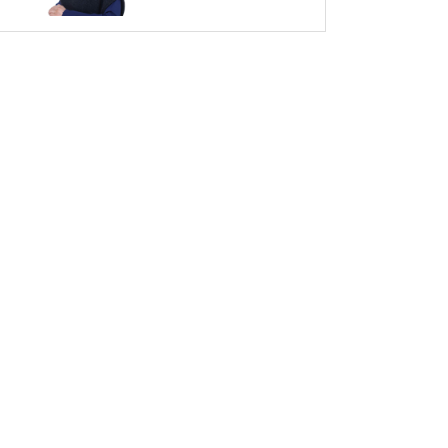
／陰を生じさせる
恩返しを／危ぶむ
者、易（あなど）
る者～帝王学の書
～2日分の易経一日
一言