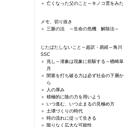
亡くなった父のこと～キノコ雲をみた
メモ、切り抜き
三脈の法 ～生命の危機 解除法～
じたばたしないこと～超訳・易経～角川
SSC
兆し～潜象は現象に前駆する～楢崎皐
月
閉塞を打ち破る力は必ず社会の下層か
ら
人の厚み
積極的に陰の力を用いよう
いつ進む、いつ止まるの見極め方
土壌づくりの時代
時の流れに従って生きる
限りなく広大な可能性