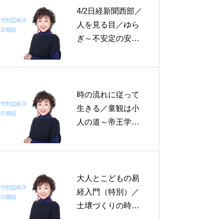
4/2日経新聞西部／
人を見る目／ゆら
ぎ～不安定の安定
～観る目／万物資
（と）りて始む～
帝王学の書～4月1
～3日の3日分の易
時の流れに従って
経一日一言
生きる／童観は小
人の道～帝王学の
書～１０月１４日
の易経一日一言／
京都・大阪・岐
阜、一般参加OK！
大人とこどもの易
な易経講演のお知
経入門（特別）／
らせ
土壌づくりの時代