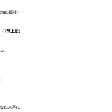
致知出版社）
（?辞上伝）
る。
。
な出来事に、