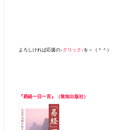
よろしければ応援の
↓クリック↓
を～（＾＾）
『易経一日一言』（致知出版社）