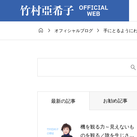



オフィシャルブログ
手にとるように
お勧め記事
最新の記事
機を観る力～見えないも
のを観る／陰を生じさせ