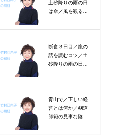
一言
土砂降りの雨の日
は傘／風を観る～
帝王学の書～１２
月１７日の易経一
日一言
断食３日目／龍の
話を読むコツ／土
砂降りの雨の日は
傘／軽挙妄動は失
敗のもと～帝王学
の書～３日分の易
経一日一言
青山で／正しい経
営とは何か／剣道
師範の見事な陰の
力／信じる力 ～帝
王学の書～1月25