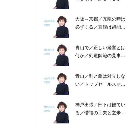
る恩返しを／固定観念を
捨てる～帝王学の書～2
大阪～京都／亢龍の時は
月4日～2月8日の5日分
必ずくる／直観は超能力
の易経一日一言
にあらず／易の三義～帝
王学の書～1月30日～2
青山で／正しい経営とは
月3日の5日分の易経一日
何か／剣道師範の見事な
一言
陰の力／信じる力 ～帝
王学の書～1月25日～29
青山／利と義は対立しな
日の5日分の易経一日一
い／トップセールスマン
言
は陰の力を発揮する／公
に立って行なう～帝王学
神戸出張／部下は観てい
の書～1月19日～24日の
る／惜福の工夫と玄米食
6日分の易経一日一言
／天地の交わり～帝王学