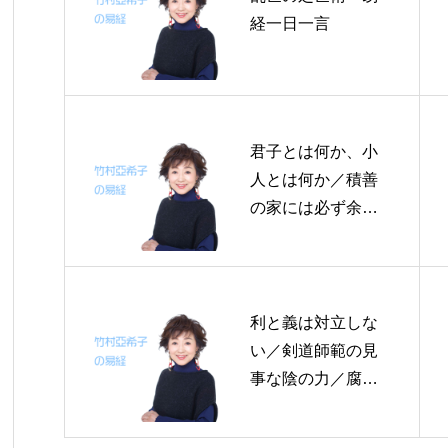
経一日一言
君子とは何か、小
人とは何か／積善
の家には必ず余慶
（よけい）あり／
風を観る～帝王学
の書～12月15～17
日の3日分の易経一
利と義は対立しな
日一言
い／剣道師範の見
事な陰の力／腐敗
を正す～帝王学の
書～７月２５日の