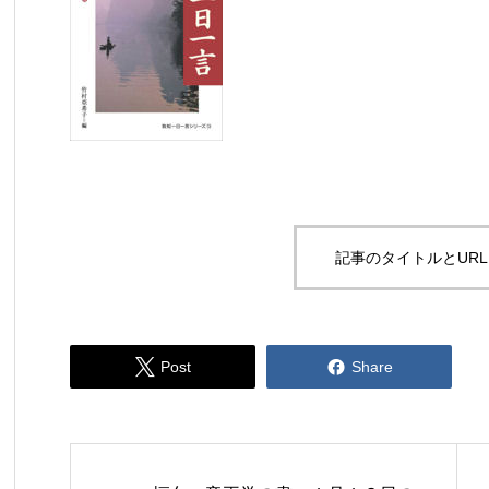
記事のタイトルとUR


Post
Share