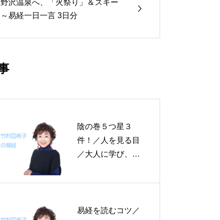
野沢温泉へ、「火祭り」＆スキー

～易経一日一言 3日分
事
陰の巻５つ星３
件！／人を見る目
／大人に学び、基
本の型を身に付け
る／黄金の耳～帝
王学の書～１２月
１１日の易経一日
易経を読むコツ／