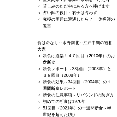
苦しみのただ中にある方へ捧げます
占い師の役目～君子は占わず
究極の困難に遭遇したら？ 一休禅師の
遺言
食は命なり～水野南北～江戸中期の観相
大家
断食は道楽！４０回目（2010年）のお
盆断食
断食レポート～33回目（2003年）と
３８回目（2008年）
断食の効果～34回目（2004年）の１
週間断食レポート
断食の注意事項～リバウンドの防ぎ方
初めての断食は1970年
51回目（2021年）の一週間断食～半
世紀を超えた(笑)