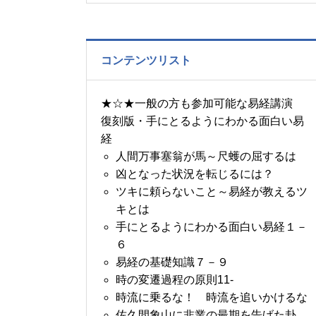
の書～1月14日～18日の
5日分の易経一日一言
コンテンツリスト
★☆★一般の方も参加可能な易経講演
復刻版・手にとるようにわかる面白い易
経
人間万事塞翁が馬～尺蠖の屈するは
凶となった状況を転じるには？
ツキに頼らないこと～易経が教えるツ
キとは
手にとるようにわかる面白い易経１－
６
易経の基礎知識７－９
時の変遷過程の原則11-
時流に乗るな！ 時流を追いかけるな
佐久間象山に非業の最期を告げた卦