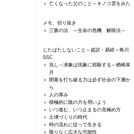
亡くなった父のこと～キノコ雲をみた
メモ、切り抜き
三脈の法 ～生命の危機 解除法～
じたばたしないこと～超訳・易経～角川
SSC
兆し～潜象は現象に前駆する～楢崎皐
月
閉塞を打ち破る力は必ず社会の下層か
ら
人の厚み
積極的に陰の力を用いよう
いつ進む、いつ止まるの見極め方
土壌づくりの時代
時の流れに従って生きる
限りなく広大な可能性