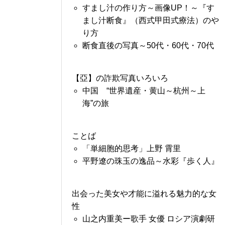
すまし汁の作り方～画像UP！～『す
まし汁断食』（西式甲田式療法）のや
り方
断食直後の写真～50代・60代・70代
【亞】の詐欺写真いろいろ
中国 “世界遺産・黄山～杭州～上
海”の旅
ことば
「単細胞的思考」上野 霄里
平野遼の珠玉の逸品～水彩『歩く人』
出会った美女や才能に溢れる魅力的な女
性
山之内重美ー歌手 女優 ロシア演劇研