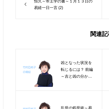
恒久～帝王学の書～１月１３日の

易経一日一言 (2)
関連記
凶となった状況を
転じるには？ 前編
～吉と凶の分かれ
目～手にとるよう
にわかる面白い易
経
乱世の処世術～易