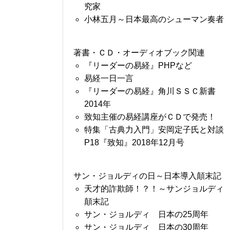
究家
小林五月～日本最高のシューマン奏者
著書・ＣＤ・オーディオブック関連
『リーダーの易経』PHPなど
易経一日一言
『リーダーの易経』角川ＳＳＣ新書
2014年
致知主催の易経講座がＣＤで発売！
特集「古典力入門」安岡定子氏と対談
P18『致知』2018年12月号
サン・ジョルディの日～日本導入顛末記
天才的詐欺師！？！～サンジョルディ
顛末記
サン・ジョルディ 日本の25周年
サン・ジョルディ 日本の30周年