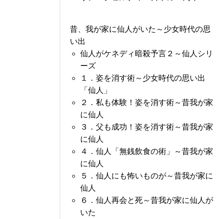
昔、我が家に仙人がいた～少女時代の思
い出
仙人がケネディ暗殺予言２～仙人シリ
ーズ
１．姿を消す術～少女時代の思い出
「仙人」
２．私も体験！姿を消す術～昔我が家
に仙人
３．父も成功！姿を消す術～昔我が家
に仙人
４．仙人「無銭飲食の術」～昔我が家
に仙人
５．仙人にも怖いものが～昔我が家に
仙人
６．仙人再会と死～昔我が家に仙人が
いた