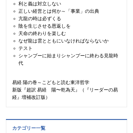
利と義は対立しない
正しい経営とは何か～「事業」の出典
亢龍の時は必ずくる
陰を生じさせる恩返しを
天命の終わりを楽しむ
なぜ龍は雲とともにいなければならないか
テスト
シャンプーに始まりシャンプーに終わる見龍時
代
易経 陽の巻～こどもと読む東洋哲学
新版『超訳 易経 陽〜乾為天』（『リーダーの易
経』増補改訂版）
カテゴリー一覧