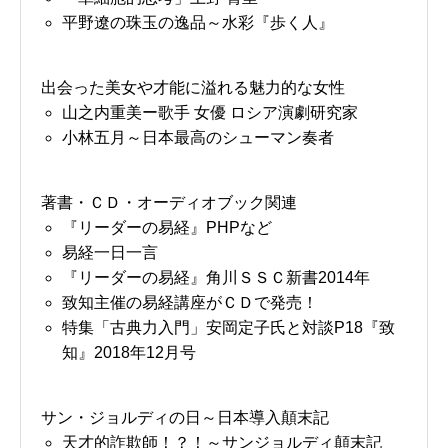
平野遼の珠玉の逸品～水彩『歩く人』
出会った美女や才能に溢れる魅力的な女性
山之内重美ー歌手 女優 ロシア演劇研究家
小林五月～日本最高のシューマン奏者
著書・ＣＤ・オーディオブック関連
『リーダーの易経』PHPなど
易経一日一言
『リーダーの易経』角川ＳＳＣ新書2014年
致知主催の易経講座がＣＤで発売！
特集「古典力入門」安岡定子氏と対談P18『致
知』2018年12月号
サン・ジョルディの日～日本導入顛末記
天才的詐欺師！？！～サンジョルディ顛末記