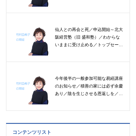
仙人との再会と死／申込開始～北大
阪経営塾（旧 盛和塾）／わからな
いままに受け止める／トップセール
スマンは陰の力を発揮する／屈伸～
帝王学の書～8月24～26日の3日分
の易経一日一言
今年後半の一般参加可能な易経講座
のお知らせ／積善の家には必ず余慶
あり／陰を生じさせる恩返しを／危
機意識～帝王学の書～6月8～9日、
2日分の易経一日一言
コンテンツリスト