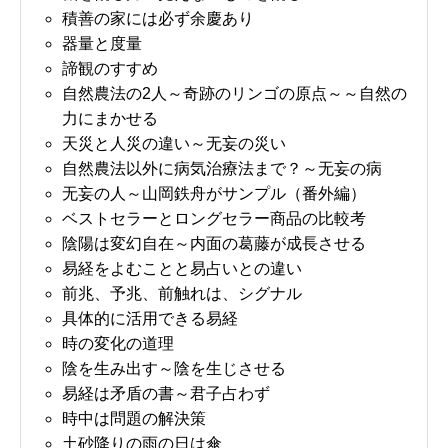
積善の家には必ず余慶あり
器量と度量
諦観のすすめ
自然農法の2人～奇跡のリンゴの原点～～自然の
力にまかせる
天災と人災の違い～无妄の災い
自然農法以外に病気治療法まで？～无妄の病
无妄の人～山岡鉄舟がサンプル（番外編）
ベストセラーとロングセラー商品の比較考
陰陽は変幻自在～内面の葛藤が成長させる
易経をよむことと易占いとの違い
前兆、予兆、前触れは、シグナル
具体的に活用できる易経
時の変化の道理
陰を生み出す～陰を生じさせる
易経は矛盾の書～君子占わず
時中は問題の解決策
土砂降りの雨の日は傘