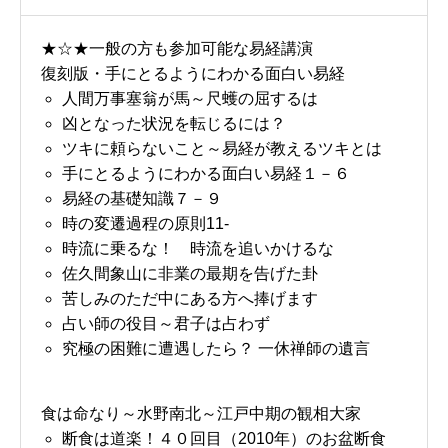
★☆★一般の方も参加可能な易経講演
復刻版・手にとるようにわかる面白い易経
人間万事塞翁が馬～尺蠖の屈するは
凶となった状況を転じるには？
ツキに頼らないこと～易経が教えるツキとは
手にとるようにわかる面白い易経１－６
易経の基礎知識７－９
時の変遷過程の原則11-
時流に乗るな！ 時流を追いかけるな
佐久間象山に非業の最期を告げた卦
苦しみのただ中にある方へ捧げます
占い師の役目～君子は占わず
究極の困難に遭遇したら？ 一休禅師の遺言
食は命なり～水野南北～江戸中期の観相大家
断食は道楽！４０回目（2010年）のお盆断食