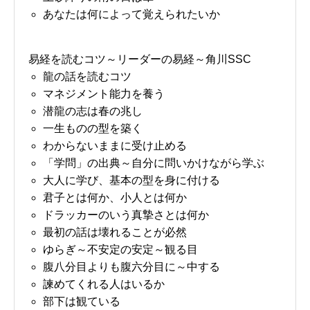
あなたは何によって覚えられたいか
易経を読むコツ～リーダーの易経～角川SSC
龍の話を読むコツ
マネジメント能力を養う
潜龍の志は春の兆し
一生ものの型を築く
わからないままに受け止める
「学問」の出典～自分に問いかけながら学ぶ
大人に学び、基本の型を身に付ける
君子とは何か、小人とは何か
ドラッカーのいう真摯さとは何か
最初の話は壊れることが必然
ゆらぎ～不安定の安定～観る目
腹八分目よりも腹六分目に～中する
諫めてくれる人はいるか
部下は観ている