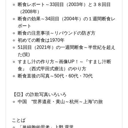
断食レポート～33回目（2003年）と３８回目
（2008年）
断食の効果～34回目（2004年）の１週間断食レ
ポート
断食の注意事項～リバウンドの防ぎ方
初めての断食は1970年
51回目（2021年）の一週間断食～半世紀を超え
た(笑)
すまし汁の作り方～画像UP！～『すまし汁断
食』（西式甲田式療法）のやり方
断食直後の写真～50代・60代・70代
【亞】の詐欺写真いろいろ
中国 “世界遺産・黄山～杭州～上海”の旅
ことば
「単細胞的思考」上野 霄里