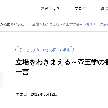
易経とは？
ブログ
講

立場をわきまえる～帝王学の書～３月１１日の易
わかる面白い易経
手にとるようにわかる面白い易経
立場をわきまえる～帝王学の
一言
作成日：2012年3月12日