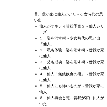
昔、我が家に仙人がいた～少女時代の思
い出
仙人がケネディ暗殺予言２～仙人シリ
ーズ
１．姿を消す術～少女時代の思い出
「仙人」
２．私も体験！姿を消す術～昔我が家
に仙人
３．父も成功！姿を消す術～昔我が家
に仙人
４．仙人「無銭飲食の術」～昔我が家
に仙人
５．仙人にも怖いものが～昔我が家に
仙人
６．仙人再会と死～昔我が家に仙人が
いた