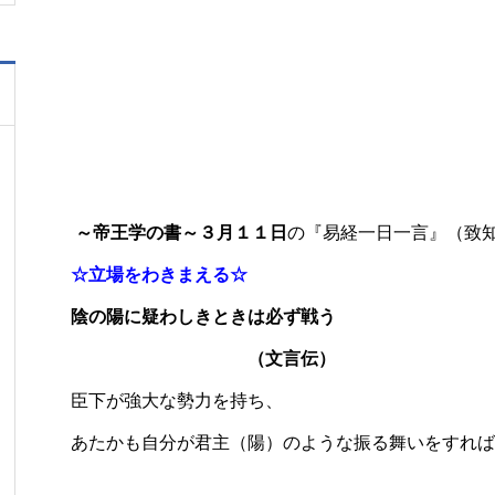
～帝王学の書～３月１１日
の『易経一日一言』（致
☆立場をわきまえる☆
陰の陽に疑わしきときは必ず戦う
（文言伝）
臣下が強大な勢力を持ち、
あたかも自分が君主（陽）のような振る舞いをすれば