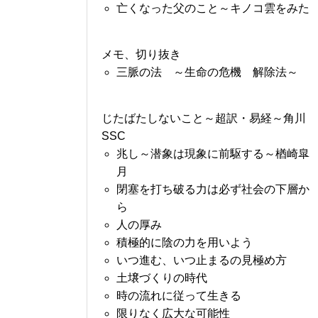
亡くなった父のこと～キノコ雲をみた
メモ、切り抜き
三脈の法 ～生命の危機 解除法～
じたばたしないこと～超訳・易経～角川
SSC
兆し～潜象は現象に前駆する～楢崎皐
月
閉塞を打ち破る力は必ず社会の下層か
ら
人の厚み
積極的に陰の力を用いよう
いつ進む、いつ止まるの見極め方
土壌づくりの時代
時の流れに従って生きる
限りなく広大な可能性