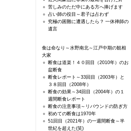
苦しみのただ中にある方へ捧げます
占い師の役目～君子は占わず
究極の困難に遭遇したら？ 一休禅師の
遺言
食は命なり～水野南北～江戸中期の観相
大家
断食は道楽！４０回目（2010年）のお
盆断食
断食レポート～33回目（2003年）と
３８回目（2008年）
断食の効果～34回目（2004年）の１
週間断食レポート
断食の注意事項～リバウンドの防ぎ方
初めての断食は1970年
51回目（2021年）の一週間断食～半
世紀を超えた(笑)