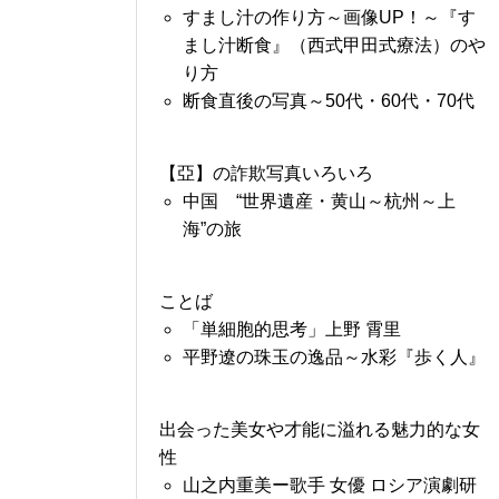
すまし汁の作り方～画像UP！～『す
まし汁断食』（西式甲田式療法）のや
り方
断食直後の写真～50代・60代・70代
【亞】の詐欺写真いろいろ
中国 “世界遺産・黄山～杭州～上
海”の旅
ことば
「単細胞的思考」上野 霄里
平野遼の珠玉の逸品～水彩『歩く人』
出会った美女や才能に溢れる魅力的な女
性
山之内重美ー歌手 女優 ロシア演劇研