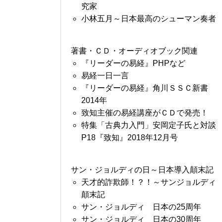
究家
小林五月～日本最高のシューマン奏者
著書・ＣＤ・オーディオブック関連
『リーダーの易経』PHPなど
易経一日一言
『リーダーの易経』角川ＳＳＣ新書
2014年
致知主催の易経講座がＣＤで発売！
特集「古典力入門」安岡定子氏と対談
P18『致知』2018年12月号
サン・ジョルディの日～日本導入顛末記
天才的詐欺師！？！～サンジョルディ
顛末記
サン・ジョルディ 日本の25周年
サン・ジョルディ 日本の30周年