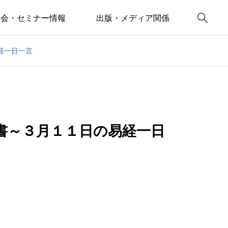

演会・セミナー情報
出版・メディア関係
経一日一言
書～３月１１日の易経一日