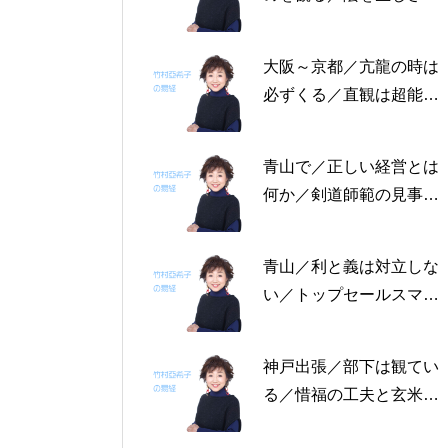
る恩返しを／固定観念を
捨てる～帝王学の書～2
大阪～京都／亢龍の時は
月4日～2月8日の5日分
必ずくる／直観は超能力
の易経一日一言
にあらず／易の三義～帝
王学の書～1月30日～2
青山で／正しい経営とは
月3日の5日分の易経一日
何か／剣道師範の見事な
一言
陰の力／信じる力 ～帝
王学の書～1月25日～29
青山／利と義は対立しな
日の5日分の易経一日一
い／トップセールスマン
言
は陰の力を発揮する／公
に立って行なう～帝王学
神戸出張／部下は観てい
の書～1月19日～24日の
る／惜福の工夫と玄米食
6日分の易経一日一言
／天地の交わり～帝王学