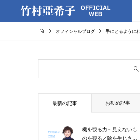



オフィシャルブログ
手にとるように
お勧め記事
最新の記事
機を観る力～見えないも
のを観る／陰を生じさせ