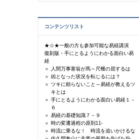
の書～1月14日～18日の
5日分の易経一日一言
コンテンツリスト
★☆★一般の方も参加可能な易経講演
復刻版・手にとるようにわかる面白い易
経
人間万事塞翁が馬～尺蠖の屈するは
凶となった状況を転じるには？
ツキに頼らないこと～易経が教えるツ
キとは
手にとるようにわかる面白い易経１－
６
易経の基礎知識７－９
時の変遷過程の原則11-
時流に乗るな！ 時流を追いかけるな
佐久間象山に非業の最期を告げた卦