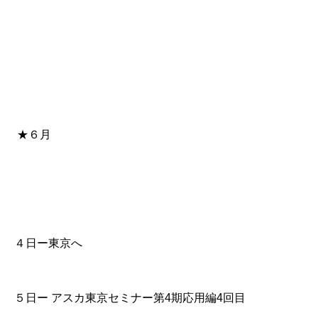
★６月
４日ー東京へ
５日ー アスカ東京セミナー第4期応用編4回目