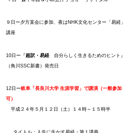
９日ー夕方某会に参加、夜は
NHK文化センター「易経」
講座
10日ー『
超訳・易経
自分らしく生きるためのヒント』
（角川SSC新書）発売日
12日ー
岐阜「長良川大学 生涯学習」で講演（一般参加
可）
平成２４年５月１２日（土）１４時～１５時半
タイトル：人生に生かす易経・第１講義