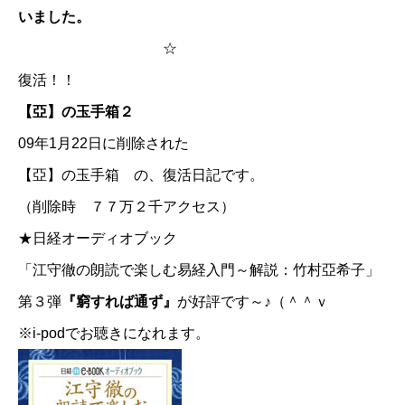
いました。
☆
復活！！
【亞】の玉手箱２
09年1月22日に削除された
【亞】の玉手箱
の、復活日記です。
（削除時 ７７万２千アクセス）
★日経オーディオブック
「江守徹の朗読で楽しむ易経入門～解説：竹村亞希子」
第３弾
『窮すれば通ず』
が好評です～♪（＾＾ｖ
※i-podでお聴きになれます。