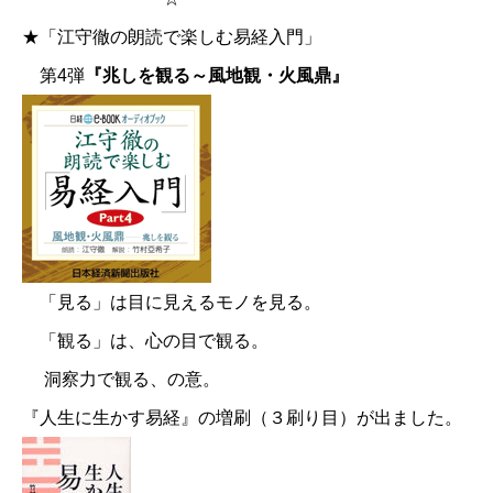
★「江守徹の朗読で楽しむ易経入門」
第4弾
『兆しを観る～風地観・火風鼎』
「見る」は目に見えるモノを見る。
「観る」は、心の目で観る。
洞察力で観る、の意。
『人生に生かす易経』の増刷（３刷り目）が出ました。