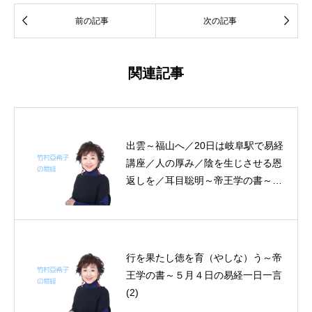


前の記事
次の記事
関連記事
出雲～福山へ／20日は岐阜駅で易経
講座／人の厚み／陰を生じさせる恩
返しを／耳目聡明～帝王学の書～7
月17～20日、4日分の易経一日一言
行を果たし徳を育（やしな）う～帝
王学の書～５月４日の易経一日一言
(2)