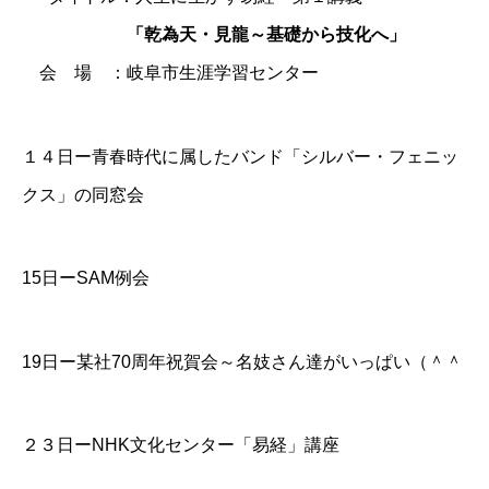
「乾為天・見龍～基礎から技化へ」
会 場 ：岐阜市生涯学習センター
１４日ー青春時代に属したバンド「シルバー・フェニッ
クス」の同窓会
15日ーSAM例会
19日ー某社70周年祝賀会～名妓さん達がいっぱい（＾＾
２３日ー
NHK文化センター「易経」講座