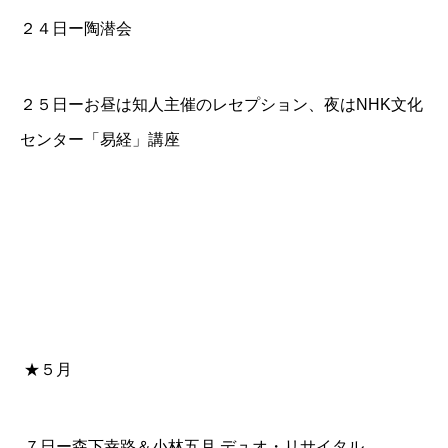
２４日ー陶潜会
２５日ーお昼は知人主催のレセプション、夜は
NHK文化
センター「易経」講座
★５月
７日ー森下幸路＆小林五月 デュオ・リサイタル