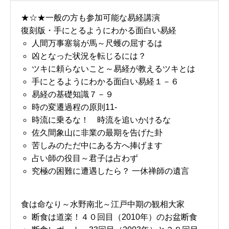
★☆★一般の方も参加可能な易経講演
復刻版・手にとるようにわかる面白い易経
人間万事塞翁が馬～尺蠖の屈するは
凶となった状況を転じるには？
ツキに頼らないこと～易経が教えるツキとは
手にとるようにわかる面白い易経１－６
易経の基礎知識７－９
時の変遷過程の原則11-
時流に乗るな！ 時流を追いかけるな
佐久間象山に非業の最期を告げた卦
苦しみのただ中にある方へ捧げます
占い師の役目～君子は占わず
究極の困難に遭遇したら？ 一休禅師の遺言
食は命なり～水野南北～江戸中期の観相大家
断食は道楽！４０回目（2010年）のお盆断食
お問い合わせ
講演会・セミナー情報