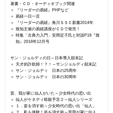
著書・ＣＤ・オーディオブック関連
『リーダーの易経』PHPなど
易経一日一言
『リーダーの易経』角川ＳＳＣ新書2014年
致知主催の易経講座がＣＤで発売！
特集「古典力入門」安岡定子氏と対談P18『致
知』2018年12月号
サン・ジョルディの日～日本導入顛末記
天才的詐欺師！？！～サンジョルディ顛末記
サン・ジョルディ 日本の25周年
サン・ジョルディ 日本の30周年
昔、我が家に仙人がいた～少女時代の思い出
仙人がケネディ暗殺予言２～仙人シリーズ
１．姿を消す術～少女時代の思い出「仙人」
２．私も体験！姿を消す術～昔我が家に仙人