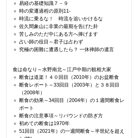
易経の基礎知識７－９
時の変遷過程の原則11-
時流に乗るな！ 時流を追いかけるな
佐久間象山に非業の最期を告げた卦
苦しみのただ中にある方へ捧げます
占い師の役目～君子は占わず
究極の困難に遭遇したら？ 一休禅師の遺言
食は命なり～水野南北～江戸中期の観相大家
断食は道楽！４０回目（2010年）のお盆断食
断食レポート～33回目（2003年）と３８回目
（2008年）
断食の効果～34回目（2004年）の１週間断食レ
ポート
断食の注意事項～リバウンドの防ぎ方
初めての断食は1970年
51回目（2021年）の一週間断食～半世紀を超え