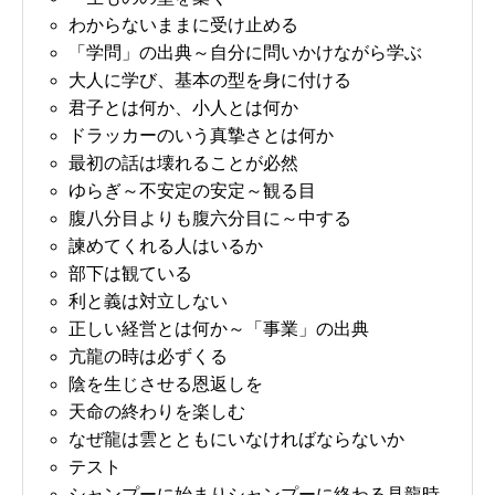
わからないままに受け止める
「学問」の出典～自分に問いかけながら学ぶ
大人に学び、基本の型を身に付ける
君子とは何か、小人とは何か
ドラッカーのいう真摯さとは何か
最初の話は壊れることが必然
ゆらぎ～不安定の安定～観る目
腹八分目よりも腹六分目に～中する
諫めてくれる人はいるか
部下は観ている
利と義は対立しない
正しい経営とは何か～「事業」の出典
亢龍の時は必ずくる
陰を生じさせる恩返しを
天命の終わりを楽しむ
なぜ龍は雲とともにいなければならないか
テスト
シャンプーに始まりシャンプーに終わる見龍時