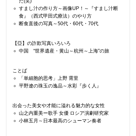
た(笑)
すまし汁の作り方～画像UP！～『すまし汁断
食』（西式甲田式療法）のやり方
断食直後の写真～50代・60代・70代
【亞】の詐欺写真いろいろ
中国 “世界遺産・黄山～杭州～上海”の旅
ことば
「単細胞的思考」上野 霄里
平野遼の珠玉の逸品～水彩『歩く人』
出会った美女や才能に溢れる魅力的な女性
山之内重美ー歌手 女優 ロシア演劇研究家
小林五月～日本最高のシューマン奏者