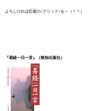
よろしければ応援の↓クリック↓を～（＾＾）
『易経一日一言』（致知出版社）