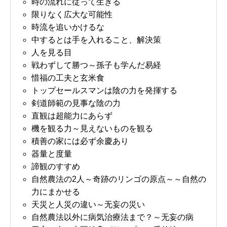
時の流れに従って生きる
限りなく広大な可能性
時流を追いかけるな
中するとは手を入れること、解決策
人を見る目
戦わずして勝つ～孫子も学んだ易経
惜福の工夫と玄米食
トップセールスマンは陰の力を発揮する
剣道師範の見事な陰の力
直観は超能力にあらず
機を観る力～見えないものを観る
積善の家には必ず余慶あり
器量と度量
諦観のすすめ
自然農法の2人～奇跡のリンゴの原点～～自然の
力にまかせる
天災と人災の違い～无妄の災い
自然農法以外に病気治療法まで？～无妄の病