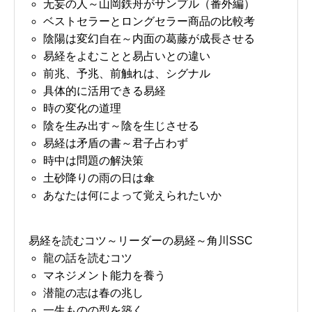
无妄の人～山岡鉄舟がサンプル（番外編）
ベストセラーとロングセラー商品の比較考
陰陽は変幻自在～内面の葛藤が成長させる
易経をよむことと易占いとの違い
前兆、予兆、前触れは、シグナル
具体的に活用できる易経
時の変化の道理
陰を生み出す～陰を生じさせる
易経は矛盾の書～君子占わず
時中は問題の解決策
土砂降りの雨の日は傘
あなたは何によって覚えられたいか
易経を読むコツ～リーダーの易経～角川SSC
龍の話を読むコツ
マネジメント能力を養う
潜龍の志は春の兆し
一生ものの型を築く