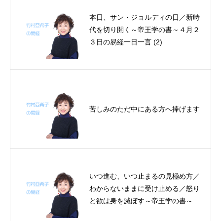
本日、サン・ジョルディの日／新時
代を切り開く～帝王学の書～４月２
３日の易経一日一言 (2)
苦しみのただ中にある方へ捧げます
いつ進む、いつ止まるの見極め方／
わからないままに受け止める／怒り
と欲は身を滅ぼす～帝王学の書～2
日分の易経一日一言