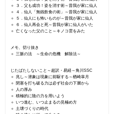
３．父も成功！姿を消す術～昔我が家に仙人
４．仙人「無銭飲食の術」～昔我が家に仙人
５．仙人にも怖いものが～昔我が家に仙人
６．仙人再会と死～昔我が家に仙人がいた
亡くなった父のこと～キノコ雲をみた
メモ、切り抜き
三脈の法 ～生命の危機 解除法～
じたばたしないこと～超訳・易経～角川SSC
兆し～潜象は現象に前駆する～楢崎皐月
閉塞を打ち破る力は必ず社会の下層から
人の厚み
積極的に陰の力を用いよう
いつ進む、いつ止まるの見極め方
土壌づくりの時代