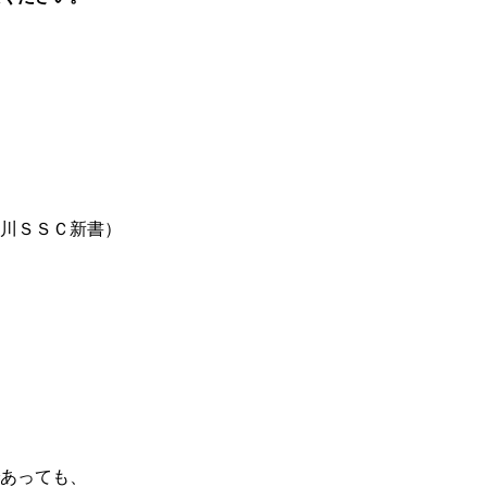
川ＳＳＣ新書）
0日
あっても、