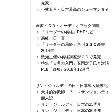
究家
小林五月～日本最高のシューマン奏者
著書・ＣＤ・オーディオブック関連
『リーダーの易経』PHPなど
易経一日一言
『リーダーの易経』角川ＳＳＣ新書
2014年
致知主催の易経講座がＣＤで発売！
特集「古典力入門」安岡定子氏と対談
P18『致知』2018年12月号
サン・ジョルディの日～日本導入顛末記
天才的詐欺師！？！～サンジョルディ
顛末記
サン・ジョルディ 日本の25周年
サン・ジョルディ 日本の30周年