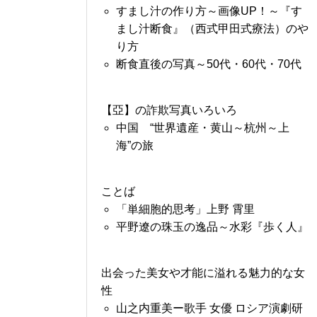
すまし汁の作り方～画像UP！～『す
まし汁断食』（西式甲田式療法）のや
り方
断食直後の写真～50代・60代・70代
【亞】の詐欺写真いろいろ
中国 “世界遺産・黄山～杭州～上
海”の旅
ことば
「単細胞的思考」上野 霄里
平野遼の珠玉の逸品～水彩『歩く人』
出会った美女や才能に溢れる魅力的な女
性
山之内重美ー歌手 女優 ロシア演劇研