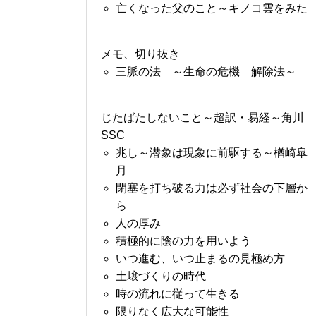
亡くなった父のこと～キノコ雲をみた
メモ、切り抜き
三脈の法 ～生命の危機 解除法～
じたばたしないこと～超訳・易経～角川
SSC
兆し～潜象は現象に前駆する～楢崎皐
月
閉塞を打ち破る力は必ず社会の下層か
ら
人の厚み
積極的に陰の力を用いよう
いつ進む、いつ止まるの見極め方
土壌づくりの時代
時の流れに従って生きる
限りなく広大な可能性