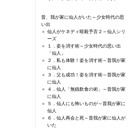
昔、我が家に仙人がいた～少女時代の思
い出
仙人がケネディ暗殺予言２～仙人シリ
ーズ
１．姿を消す術～少女時代の思い出
「仙人」
２．私も体験！姿を消す術～昔我が家
に仙人
３．父も成功！姿を消す術～昔我が家
に仙人
４．仙人「無銭飲食の術」～昔我が家
に仙人
５．仙人にも怖いものが～昔我が家に
仙人
６．仙人再会と死～昔我が家に仙人が
いた