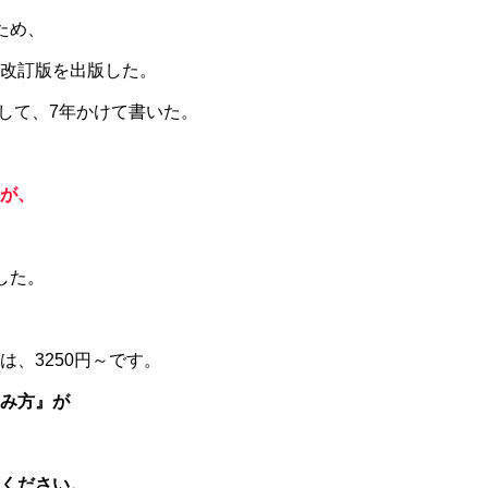
ため、
改訂版を出版した。
粋して、7年かけて書いた。
が、
した。
、3250円～です。
み方』が
ください。