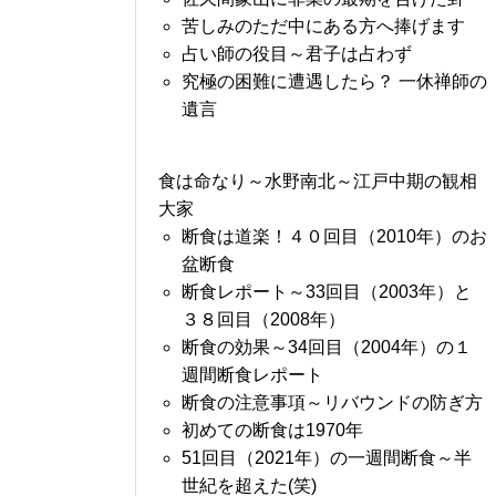
苦しみのただ中にある方へ捧げます
占い師の役目～君子は占わず
究極の困難に遭遇したら？ 一休禅師の
遺言
食は命なり～水野南北～江戸中期の観相
大家
断食は道楽！４０回目（2010年）のお
盆断食
断食レポート～33回目（2003年）と
３８回目（2008年）
断食の効果～34回目（2004年）の１
週間断食レポート
断食の注意事項～リバウンドの防ぎ方
初めての断食は1970年
51回目（2021年）の一週間断食～半
世紀を超えた(笑)