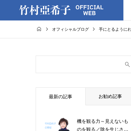



オフィシャルブログ
手にとるように
お勧め記事
最新の記事
機を観る力～見えないも
のを観る／陰を生じさせ