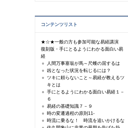
の書～1月14日～18日の
5日分の易経一日一言
コンテンツリスト
★☆★一般の方も参加可能な易経講演
復刻版・手にとるようにわかる面白い易
経
人間万事塞翁が馬～尺蠖の屈するは
凶となった状況を転じるには？
ツキに頼らないこと～易経が教えるツ
キとは
手にとるようにわかる面白い易経１－
６
易経の基礎知識７－９
時の変遷過程の原則11-
時流に乗るな！ 時流を追いかけるな
佐久間象山に非業の最期を告げた卦