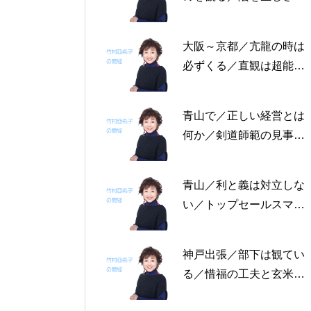
る恩返しを／固定観念を
捨てる～帝王学の書～2
大阪～京都／亢龍の時は
月4日～2月8日の5日分
必ずくる／直観は超能力
の易経一日一言
にあらず／易の三義～帝
王学の書～1月30日～2
青山で／正しい経営とは
月3日の5日分の易経一日
何か／剣道師範の見事な
一言
陰の力／信じる力 ～帝
王学の書～1月25日～29
青山／利と義は対立しな
日の5日分の易経一日一
い／トップセールスマン
言
は陰の力を発揮する／公
に立って行なう～帝王学
神戸出張／部下は観てい
の書～1月19日～24日の
る／惜福の工夫と玄米食
6日分の易経一日一言
／天地の交わり～帝王学