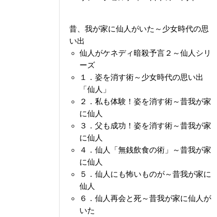
昔、我が家に仙人がいた～少女時代の思
い出
仙人がケネディ暗殺予言２～仙人シリ
ーズ
１．姿を消す術～少女時代の思い出
「仙人」
２．私も体験！姿を消す術～昔我が家
に仙人
３．父も成功！姿を消す術～昔我が家
に仙人
４．仙人「無銭飲食の術」～昔我が家
に仙人
５．仙人にも怖いものが～昔我が家に
仙人
６．仙人再会と死～昔我が家に仙人が
いた