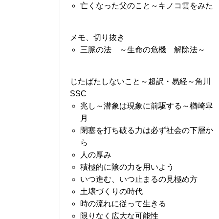
亡くなった父のこと～キノコ雲をみた
メモ、切り抜き
三脈の法 ～生命の危機 解除法～
じたばたしないこと～超訳・易経～角川
SSC
兆し～潜象は現象に前駆する～楢崎皐
月
閉塞を打ち破る力は必ず社会の下層か
ら
人の厚み
積極的に陰の力を用いよう
いつ進む、いつ止まるの見極め方
土壌づくりの時代
時の流れに従って生きる
限りなく広大な可能性