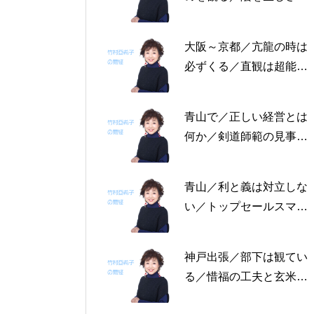
る恩返しを／固定観念を
捨てる～帝王学の書～2
大阪～京都／亢龍の時は
月4日～2月8日の5日分
必ずくる／直観は超能力
の易経一日一言
にあらず／易の三義～帝
王学の書～1月30日～2
青山で／正しい経営とは
月3日の5日分の易経一日
何か／剣道師範の見事な
一言
陰の力／信じる力 ～帝
王学の書～1月25日～29
青山／利と義は対立しな
日の5日分の易経一日一
い／トップセールスマン
言
は陰の力を発揮する／公
に立って行なう～帝王学
神戸出張／部下は観てい
の書～1月19日～24日の
る／惜福の工夫と玄米食
6日分の易経一日一言
／天地の交わり～帝王学