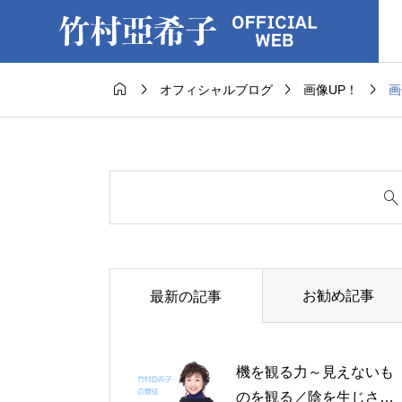




画
オフィシャルブログ
画像UP！
お勧め記事
最新の記事
機を観る力～見えないも
のを観る／陰を生じさせ