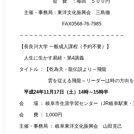
会 費 ：毎回 ５００円
主催・事務局：東洋文化振興会 三島徹
FAX0568-76-7985
～～～～～～～～～～～～～～～～～～～～～～
【長良川大学 一般成人課程（予約不要）】
人生に生かす易経・第4講義
タイトル ：【乾為天・龍伝説より～飛龍
雲を従える飛龍～リーダーは時の方向を
平成24年11月17日（土）14時～15時半
会 場 ： 岐阜市生涯学習センター（JR岐阜駅東
会 費 ： 1,000円
主催・事務局 ： 岐阜東洋文化振興会 山田克己