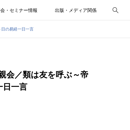

演会・セミナー情報
出版・メディア関係
６日の易経一日一言
懇親会／類は友を呼ぶ～帝
一日一言