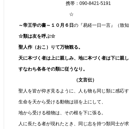
携帯：090-8421-5191
☆
～帝王学の書～１０月６日
の『易経一日一言』（致知
☆類は友を呼ぶ☆
聖人作（おこ）りて万物観る。
天に本づく者は上に親しみ、地に本づく者は下に親し
すなわち各各その類に従うなり。
（文言伝）
聖人を皆が仰ぎ見るように、人も物も同じ類に感応す
生命を天から受ける動物は頭を上にして、
地から受ける植物は、その根を下に張る。
人に長たる者が現れたとき、同じ志を持つ類同士が求