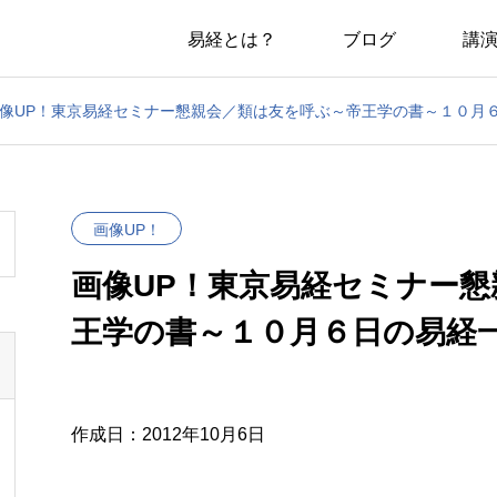
易経とは？
ブログ
講
像UP！東京易経セミナー懇親会／類は友を呼ぶ～帝王学の書～１０月
画像UP！
画像UP！東京易経セミナー
王学の書～１０月６日の易経
作成日：2012年10月6日