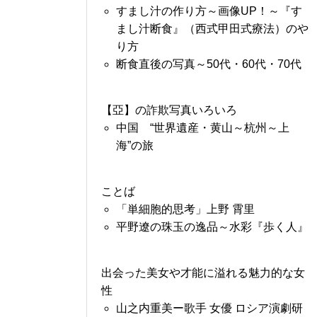
すまし汁の作り方～画像UP！～『す
まし汁断食』（西式甲田式療法）のや
り方
断食直後の写真～50代・60代・70代
【亞】の詐欺写真いろいろ
中国 “世界遺産・黄山～杭州～上
海”の旅
ことば
「単細胞的思考」上野 霄里
平野遼の珠玉の逸品～水彩『歩く人』
出会った美女や才能に溢れる魅力的な女
性
山之内重美ー歌手 女優 ロシア演劇研