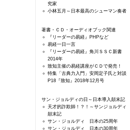
究家
小林五月～日本最高のシューマン奏者
著書・ＣＤ・オーディオブック関連
『リーダーの易経』PHPなど
易経一日一言
『リーダーの易経』角川ＳＳＣ新書
2014年
致知主催の易経講座がＣＤで発売！
特集「古典力入門」安岡定子氏と対談
P18『致知』2018年12月号
サン・ジョルディの日～日本導入顛末記
天才的詐欺師！？！～サンジョルディ
顛末記
サン・ジョルディ 日本の25周年
サン・ジョルディ 日本の30周年