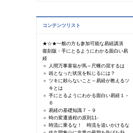
の書～1月14日～18日の
5日分の易経一日一言
コンテンツリスト
★☆★一般の方も参加可能な易経講演
復刻版・手にとるようにわかる面白い易
経
人間万事塞翁が馬～尺蠖の屈するは
凶となった状況を転じるには？
ツキに頼らないこと～易経が教えるツ
キとは
手にとるようにわかる面白い易経１－
６
易経の基礎知識７－９
時の変遷過程の原則11-
時流に乗るな！ 時流を追いかけるな
佐久間象山に非業の最期を告げた卦