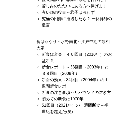
苦しみのただ中にある方へ捧げます
占い師の役目～君子は占わず
究極の困難に遭遇したら？ 一休禅師の
遺言
食は命なり～水野南北～江戸中期の観相
大家
断食は道楽！４０回目（2010年）のお
盆断食
断食レポート～33回目（2003年）と
３８回目（2008年）
断食の効果～34回目（2004年）の１
週間断食レポート
断食の注意事項～リバウンドの防ぎ方
初めての断食は1970年
51回目（2021年）の一週間断食～半
世紀を超えた(笑)