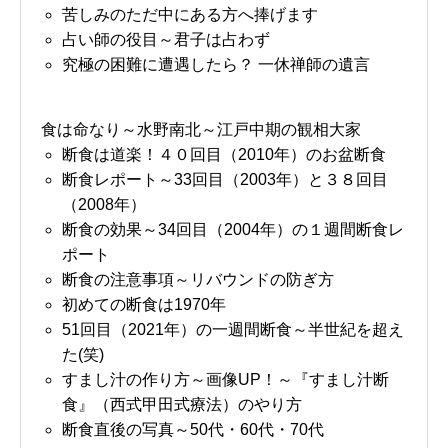
苦しみのただ中にある方へ捧げます
占い師の役目～君子は占わず
究極の困難に遭遇したら？ 一休禅師の遺言
食は命なり～水野南北～江戸中期の観相大家
断食は道楽！４０回目（2010年）のお盆断食
断食レポート～33回目（2003年）と３８回目
（2008年）
断食の効果～34回目（2004年）の１週間断食レ
ポート
断食の注意事項～リバウンドの防ぎ方
初めての断食は1970年
51回目（2021年）の一週間断食～半世紀を超え
た(笑)
すまし汁の作り方～画像UP！～『すまし汁断
食』（西式甲田式療法）のやり方
断食直後の写真～50代・60代・70代