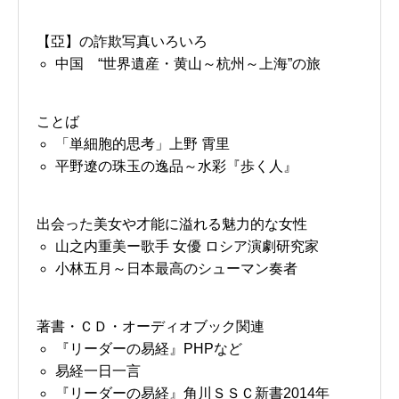
【亞】の詐欺写真いろいろ
中国 “世界遺産・黄山～杭州～上海”の旅
ことば
「単細胞的思考」上野 霄里
平野遼の珠玉の逸品～水彩『歩く人』
出会った美女や才能に溢れる魅力的な女性
山之内重美ー歌手 女優 ロシア演劇研究家
小林五月～日本最高のシューマン奏者
著書・ＣＤ・オーディオブック関連
『リーダーの易経』PHPなど
易経一日一言
『リーダーの易経』角川ＳＳＣ新書2014年