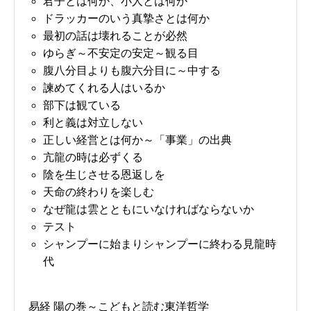
君子とは何か、小人とは何か
ドラッカーのいう真摯さとは何か
最初の話は壊れることが必然
ゆらぎ～不安定の安定～観る目
腹八分目よりも腹六分目に～中する
諫めてくれる人はいるか
部下は観ている
利と義は対立しない
正しい経営とは何か～「事業」の出典
亢龍の時は必ずくる
陰を生じさせる恩返しを
天命の終わりを楽しむ
なぜ龍は雲とともにいなければならないか
テスト
シャンプーに始まりシャンプーに終わる見龍時
代
易経 陽の巻～こどもと読む東洋哲学