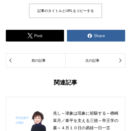
記事のタイトルとURLをコピーする


Post
Share


前の記事
次の記事
関連記事
兆し～潜象は現象に前駆する～楢崎
皐月／泰平を支える三徳～帝王学の
書～４月１０日の易経一日一言