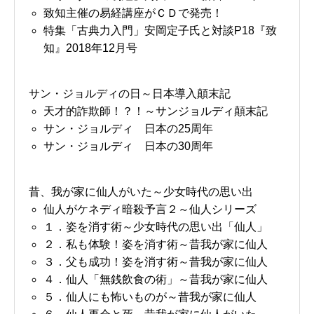
致知主催の易経講座がＣＤで発売！
特集「古典力入門」安岡定子氏と対談P18『致
知』2018年12月号
サン・ジョルディの日～日本導入顛末記
天才的詐欺師！？！～サンジョルディ顛末記
サン・ジョルディ 日本の25周年
サン・ジョルディ 日本の30周年
昔、我が家に仙人がいた～少女時代の思い出
仙人がケネディ暗殺予言２～仙人シリーズ
１．姿を消す術～少女時代の思い出「仙人」
２．私も体験！姿を消す術～昔我が家に仙人
３．父も成功！姿を消す術～昔我が家に仙人
４．仙人「無銭飲食の術」～昔我が家に仙人
５．仙人にも怖いものが～昔我が家に仙人