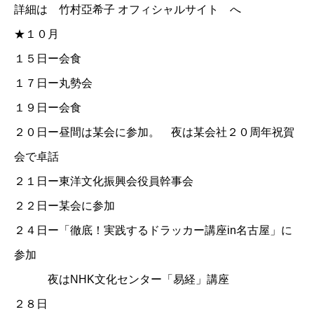
詳細は
竹村亞希子 オフィシャルサイト
へ
★１０月
１５日ー会食
１７日ー丸勢会
１９日ー会食
２０日ー昼間は某会に参加。 夜は某会社２０周年祝賀
会で卓話
２１日ー東洋文化振興会役員幹事会
２２日ー某会に参加
２４日ー「徹底！実践するドラッカー講座in名古屋」に
参加
夜は
NHK文化センター「易経」講座
２８日