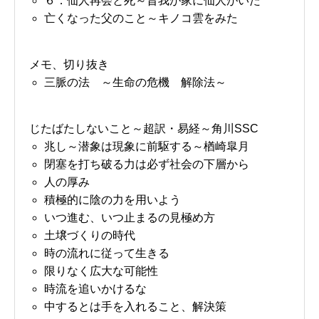
６．仙人再会と死～昔我が家に仙人がいた
亡くなった父のこと～キノコ雲をみた
メモ、切り抜き
三脈の法 ～生命の危機 解除法～
じたばたしないこと～超訳・易経～角川SSC
兆し～潜象は現象に前駆する～楢崎皐月
閉塞を打ち破る力は必ず社会の下層から
人の厚み
積極的に陰の力を用いよう
いつ進む、いつ止まるの見極め方
土壌づくりの時代
時の流れに従って生きる
限りなく広大な可能性
時流を追いかけるな
中するとは手を入れること、解決策