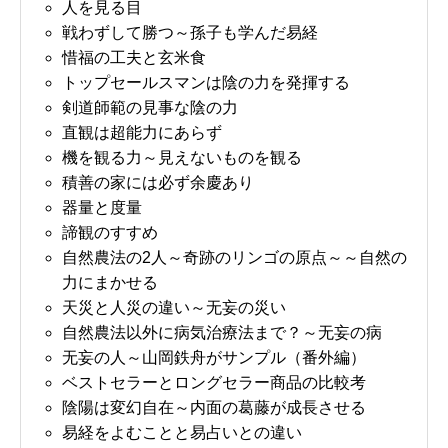
人を見る目
戦わずして勝つ～孫子も学んだ易経
惜福の工夫と玄米食
トップセールスマンは陰の力を発揮する
剣道師範の見事な陰の力
直観は超能力にあらず
機を観る力～見えないものを観る
積善の家には必ず余慶あり
器量と度量
諦観のすすめ
自然農法の2人～奇跡のリンゴの原点～～自然の
力にまかせる
天災と人災の違い～无妄の災い
自然農法以外に病気治療法まで？～无妄の病
无妄の人～山岡鉄舟がサンプル（番外編）
ベストセラーとロングセラー商品の比較考
陰陽は変幻自在～内面の葛藤が成長させる
易経をよむことと易占いとの違い