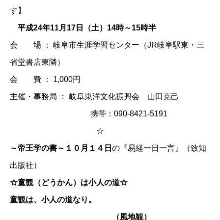
す】
平成24年11月17日（土）14時～15時半
会 場 ： 岐阜市生涯学習センター（JR岐阜駅東・三
省堂書店東隣）
会 費 ： 1,000円
主催・事務局 ： 岐阜東洋文化振興会 山田克己
携帯：090-8421-5191
☆
～帝王学の書～１０月１４日
の『易経一日一言』（致知
出版社）
☆童観（どうかん）は小人の道☆
童観は、小人の道なり。
（風地観）