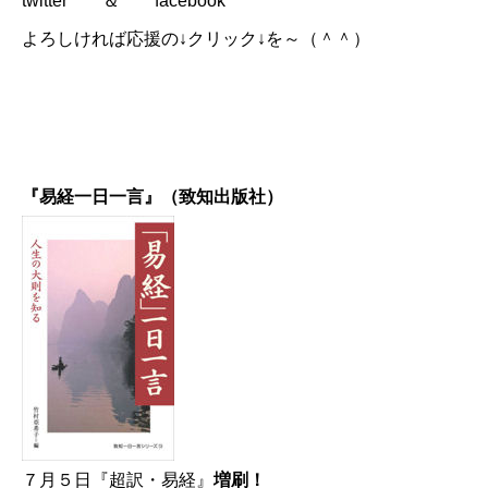
twitter
＆
facebook
よろしければ応援の↓クリック↓を～（＾＾）
『易経一日一言』（致知出版社）
７月５日『超訳・易経』
増刷！