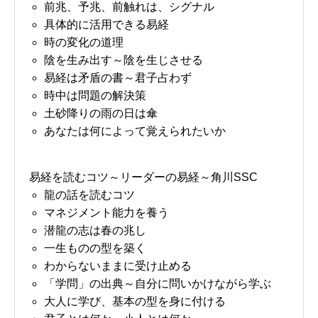
前兆、予兆、前触れは、シグナル
具体的に活用できる易経
時の変化の道理
陰を生み出す～陰を生じさせる
易経は矛盾の書～君子占わず
時中は問題の解決策
土砂降りの雨の日は傘
あなたは何によって覚えられたいか
易経を読むコツ～リーダーの易経～角川SSC
龍の話を読むコツ
マネジメント能力を養う
潜龍の志は春の兆し
一生ものの型を築く
わからないままに受け止める
「学問」の出典～自分に問いかけながら学ぶ
大人に学び、基本の型を身に付ける