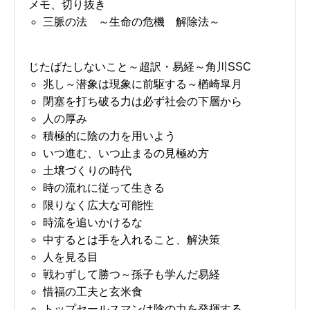
メモ、切り抜き
三脈の法 ～生命の危機 解除法～
じたばたしないこと～超訳・易経～角川SSC
兆し～潜象は現象に前駆する～楢崎皐月
閉塞を打ち破る力は必ず社会の下層から
人の厚み
積極的に陰の力を用いよう
いつ進む、いつ止まるの見極め方
土壌づくりの時代
時の流れに従って生きる
限りなく広大な可能性
時流を追いかけるな
中するとは手を入れること、解決策
人を見る目
戦わずして勝つ～孫子も学んだ易経
惜福の工夫と玄米食
トップセールスマンは陰の力を発揮する