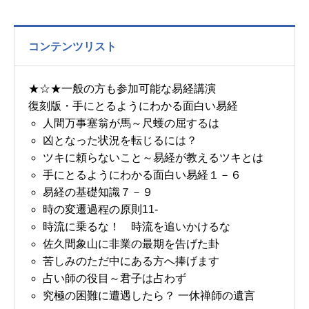
コンテンツリスト
★☆★一般の方も参加可能な易経講演
復刻版・手にとるようにわかる面白い易経
人間万事塞翁が馬～尺蠖の屈するは
凶となった状況を転じるには？
ツキに頼らないこと～易経が教えるツキとは
手にとるようにわかる面白い易経１－６
易経の基礎知識７－９
時の変遷過程の原則11-
時流に乗るな！ 時流を追いかけるな
佐久間象山に非業の最期を告げた卦
苦しみのただ中にある方へ捧げます
占い師の役目～君子は占わず
究極の困難に遭遇したら？ 一休禅師の遺言