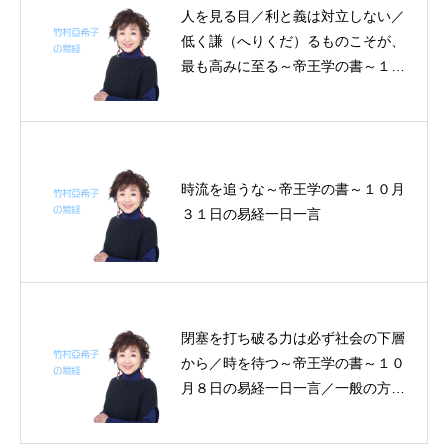
人を見る目／利と義は対立しない／
低く謙（へりくだ）るものこそが、
最も高みに至る～帝王学の書～１０
月２３日の易経一日一言
時流を追うな～帝王学の書～１０月
３１日の易経一日一言
閉塞を打ち破る力は必ず社会の下層
から／時を待つ～帝王学の書～１０
月８日の易経一日一言／一般の方も
参加可能な「易経」講演会～2015
年後半