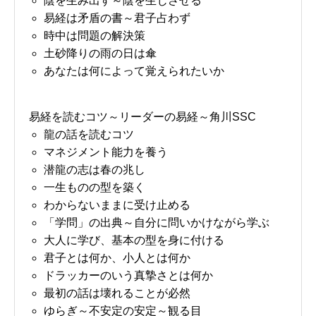
陰を生み出す～陰を生じさせる
易経は矛盾の書～君子占わず
時中は問題の解決策
土砂降りの雨の日は傘
あなたは何によって覚えられたいか
易経を読むコツ～リーダーの易経～角川SSC
龍の話を読むコツ
マネジメント能力を養う
潜龍の志は春の兆し
一生ものの型を築く
わからないままに受け止める
「学問」の出典～自分に問いかけながら学ぶ
大人に学び、基本の型を身に付ける
君子とは何か、小人とは何か
ドラッカーのいう真摯さとは何か
最初の話は壊れることが必然
お問い合わせ
講演会・セミナー情報
ゆらぎ～不安定の安定～観る目