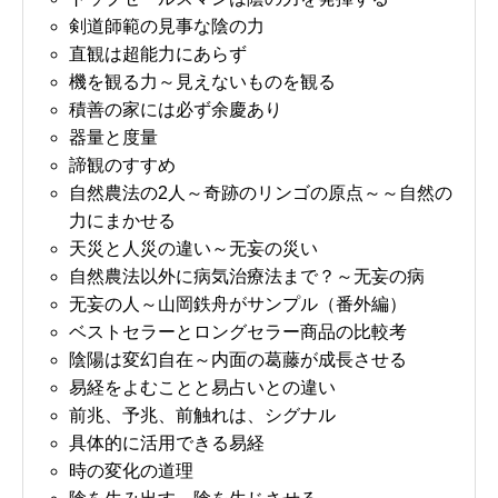
剣道師範の見事な陰の力
直観は超能力にあらず
機を観る力～見えないものを観る
積善の家には必ず余慶あり
器量と度量
諦観のすすめ
自然農法の2人～奇跡のリンゴの原点～～自然の
力にまかせる
天災と人災の違い～无妄の災い
自然農法以外に病気治療法まで？～无妄の病
无妄の人～山岡鉄舟がサンプル（番外編）
ベストセラーとロングセラー商品の比較考
陰陽は変幻自在～内面の葛藤が成長させる
易経をよむことと易占いとの違い
前兆、予兆、前触れは、シグナル
具体的に活用できる易経
時の変化の道理