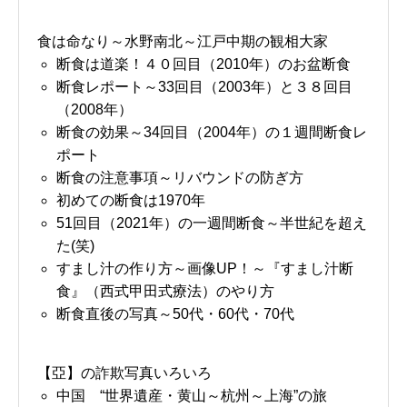
食は命なり～水野南北～江戸中期の観相大家
断食は道楽！４０回目（2010年）のお盆断食
断食レポート～33回目（2003年）と３８回目
（2008年）
断食の効果～34回目（2004年）の１週間断食レ
ポート
断食の注意事項～リバウンドの防ぎ方
初めての断食は1970年
51回目（2021年）の一週間断食～半世紀を超え
た(笑)
すまし汁の作り方～画像UP！～『すまし汁断
食』（西式甲田式療法）のやり方
断食直後の写真～50代・60代・70代
【亞】の詐欺写真いろいろ
中国 “世界遺産・黄山～杭州～上海”の旅