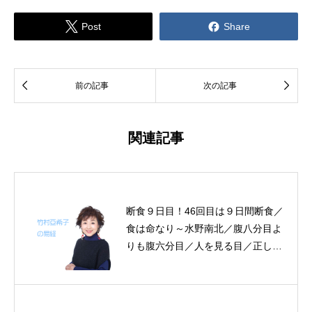


Post
Share


前の記事
次の記事
関連記事
断食９日目！46回目は９日間断食／
食は命なり～水野南北／腹八分目よ
りも腹六分目／人を見る目／正しい
経営とは何か／危険を逃れる～帝王
学の書～５月１０日の易経一日一言