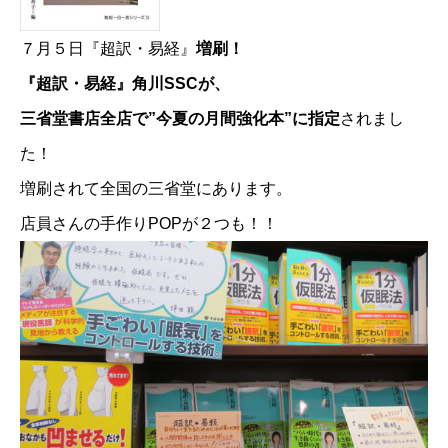
７月５日『超訳・易経』
増刷！
『超訳・易経』角川SSCが、
三省堂書店全店で”今夏の月間強化本”に指定
されまし
た！
増刷されて全国の三省堂にあります。
店員さんの手作りPOPが２つも！！