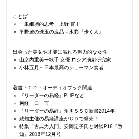
ことば
「単細胞的思考」上野 霄里
平野遼の珠玉の逸品～水彩『歩く人』
出会った美女や才能に溢れる魅力的な女性
山之内重美ー歌手 女優 ロシア演劇研究家
小林五月～日本最高のシューマン奏者
著書・ＣＤ・オーディオブック関連
『リーダーの易経』PHPなど
易経一日一言
『リーダーの易経』角川ＳＳＣ新書2014年
致知主催の易経講座がＣＤで発売！
特集「古典力入門」安岡定子氏と対談P18『致
知』2018年12月号