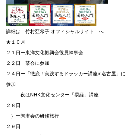
詳細は
竹村亞希子 オフィシャルサイト
へ
★１０月
２１日ー東洋文化振興会役員幹事会
２２日ー某会に参加
２４日ー「徹底！実践するドラッカー講座in名古屋」に
参加
夜は
NHK文化センター「易経」講座
２８日
｝ー陶潜会の研修旅行
２９日