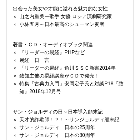
出会った美女や才能に溢れる魅力的な女性
山之内重美ー歌手 女優 ロシア演劇研究家
小林五月～日本最高のシューマン奏者
著書・ＣＤ・オーディオブック関連
『リーダーの易経』PHPなど
易経一日一言
『リーダーの易経』角川ＳＳＣ新書2014年
致知主催の易経講座がＣＤで発売！
特集「古典力入門」安岡定子氏と対談P18『致
知』2018年12月号
サン・ジョルディの日～日本導入顛末記
天才的詐欺師！？！～サンジョルディ顛末記
サン・ジョルディ 日本の25周年
サン・ジョルディ 日本の30周年