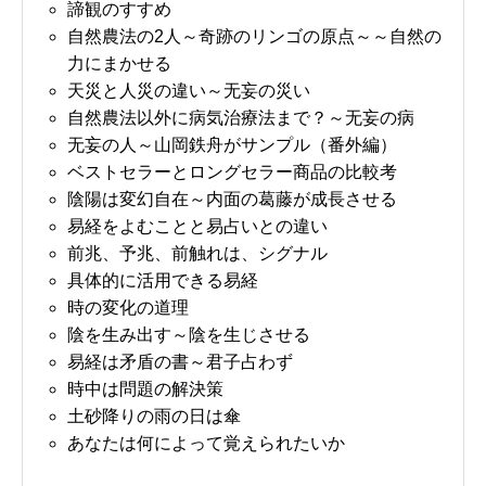
諦観のすすめ
自然農法の2人～奇跡のリンゴの原点～～自然の
力にまかせる
天災と人災の違い～无妄の災い
自然農法以外に病気治療法まで？～无妄の病
无妄の人～山岡鉄舟がサンプル（番外編）
ベストセラーとロングセラー商品の比較考
陰陽は変幻自在～内面の葛藤が成長させる
易経をよむことと易占いとの違い
前兆、予兆、前触れは、シグナル
具体的に活用できる易経
時の変化の道理
陰を生み出す～陰を生じさせる
易経は矛盾の書～君子占わず
時中は問題の解決策
土砂降りの雨の日は傘
あなたは何によって覚えられたいか