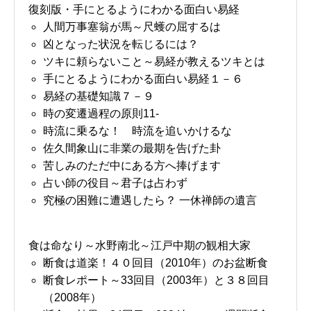
復刻版・手にとるようにわかる面白い易経
人間万事塞翁が馬～尺蠖の屈するは
凶となった状況を転じるには？
ツキに頼らないこと～易経が教えるツキとは
手にとるようにわかる面白い易経１－６
易経の基礎知識７－９
時の変遷過程の原則11-
時流に乗るな！ 時流を追いかけるな
佐久間象山に非業の最期を告げた卦
苦しみのただ中にある方へ捧げます
占い師の役目～君子は占わず
究極の困難に遭遇したら？ 一休禅師の遺言
食は命なり～水野南北～江戸中期の観相大家
断食は道楽！４０回目（2010年）のお盆断食
断食レポート～33回目（2003年）と３８回目
（2008年）