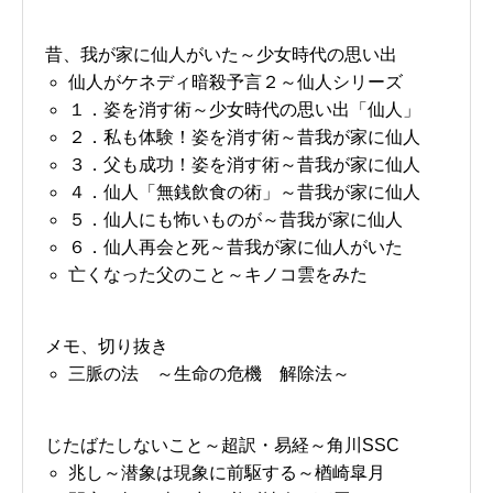
昔、我が家に仙人がいた～少女時代の思い出
仙人がケネディ暗殺予言２～仙人シリーズ
１．姿を消す術～少女時代の思い出「仙人」
２．私も体験！姿を消す術～昔我が家に仙人
３．父も成功！姿を消す術～昔我が家に仙人
４．仙人「無銭飲食の術」～昔我が家に仙人
５．仙人にも怖いものが～昔我が家に仙人
６．仙人再会と死～昔我が家に仙人がいた
亡くなった父のこと～キノコ雲をみた
メモ、切り抜き
三脈の法 ～生命の危機 解除法～
じたばたしないこと～超訳・易経～角川SSC
兆し～潜象は現象に前駆する～楢崎皐月