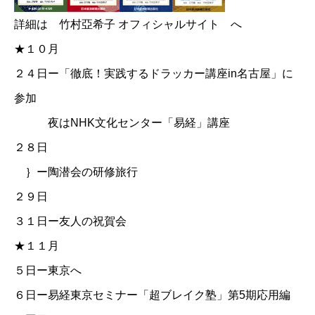
詳細は
竹村亞希子 オフィシャルサイト
へ
★１０月
２４日ー「徹底！実践するドラッカー講座in名古屋」に
参加
夜は
NHK文化センター「易経」講座
２８日
｝ー陶潜会の研修旅行
２９日
３１日ー友人の祝賀会
★１１月
５日ー東京へ
６日ー易経東京セミナー「超ブレイク塾」第5期応用編