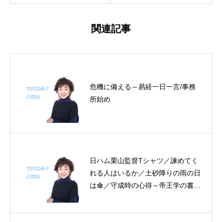
関連記事
危機に備える～易経一日一言/事務
所始め
日ハム栗山監督Tシャツ／諫めてく
れる人はいるか／土砂降りの雨の日
は傘／守成時の心得～帝王学の書～
10月13日～16日の４日分の易経一
日一言