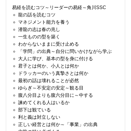
易経を読むコツ～リーダーの易経～角川SSC
龍の話を読むコツ
マネジメント能力を養う
潜龍の志は春の兆し
一生ものの型を築く
わからないままに受け止める
「学問」の出典～自分に問いかけながら学ぶ
大人に学び、基本の型を身に付ける
君子とは何か、小人とは何か
ドラッカーのいう真摯さとは何か
最初の話は壊れることが必然
ゆらぎ～不安定の安定～観る目
腹八分目よりも腹六分目に～中する
諫めてくれる人はいるか
部下は観ている
利と義は対立しない
お問い合わせ
講演会・セミナー情報
正しい経営とは何か～「事業」の出典