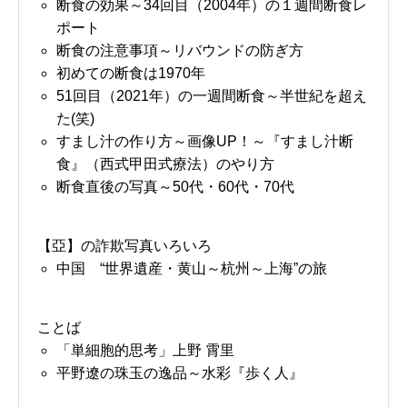
断食の効果～34回目（2004年）の１週間断食レ
ポート
断食の注意事項～リバウンドの防ぎ方
初めての断食は1970年
51回目（2021年）の一週間断食～半世紀を超え
た(笑)
すまし汁の作り方～画像UP！～『すまし汁断
食』（西式甲田式療法）のやり方
断食直後の写真～50代・60代・70代
【亞】の詐欺写真いろいろ
中国 “世界遺産・黄山～杭州～上海”の旅
ことば
「単細胞的思考」上野 霄里
平野遼の珠玉の逸品～水彩『歩く人』