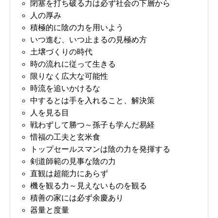
閉塞を打ち破る力は必ず社会の下層から
人の厚み
積極的に陰の力を用いよう
いつ進む、いつ止まるの見極め方
土壌づくりの時代
時の流れに従って生きる
限りなく広大な可能性
時流を追いかけるな
中するとは手を入れること、解決策
人を見る目
戦わずして勝つ～孫子も学んだ易経
惜福の工夫と玄米食
トップセールスマンは陰の力を発揮する
剣道師範の見事な陰の力
直観は超能力にあらず
機を観る力～見えないものを観る
積善の家には必ず余慶あり
器量と度量