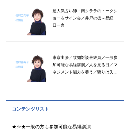
超人気占い師・南クララのトークシ
ョー＆サイン会／井戸の徳～易経一
日一言
東京出張／致知対談最終頁／一般参
加可能な易経講演／人を見る目／マ
ネジメント能力を養う／驕りは失脚
の兆し～帝王学の書～3日分の易経
一日一言
コンテンツリスト
★☆★一般の方も参加可能な易経講演