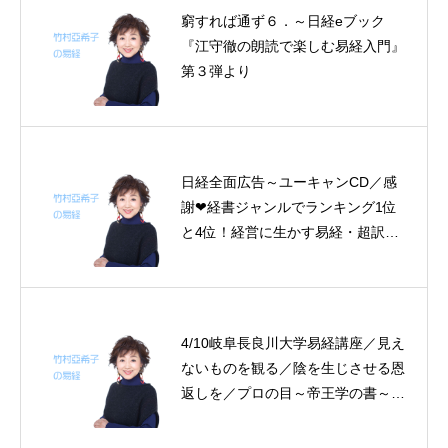
窮すれば通ず６．～日経eブック
『江守徹の朗読で楽しむ易経入門』
第３弾より
日経全面広告～ユーキャンCD／感
謝❤経書ジャンルでランキング1位
と4位！経営に生かす易経・超訳易
経／閉塞を打ち破る力は必ず社会の
下層から／シャンプーに始まりシャ
ンプーに終わる見龍時代／泰平は傾
く～帝王学の書～6月25～29日の5
4/10岐阜長良川大学易経講座／見え
日分の易経一日一言
ないものを観る／陰を生じさせる恩
返しを／プロの目～帝王学の書～4
月5日～4月9日の5日分の易経一日
一言