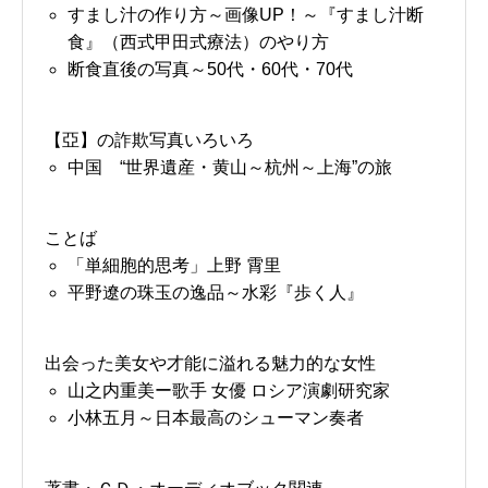
すまし汁の作り方～画像UP！～『すまし汁断
食』（西式甲田式療法）のやり方
断食直後の写真～50代・60代・70代
【亞】の詐欺写真いろいろ
中国 “世界遺産・黄山～杭州～上海”の旅
ことば
「単細胞的思考」上野 霄里
平野遼の珠玉の逸品～水彩『歩く人』
出会った美女や才能に溢れる魅力的な女性
山之内重美ー歌手 女優 ロシア演劇研究家
小林五月～日本最高のシューマン奏者