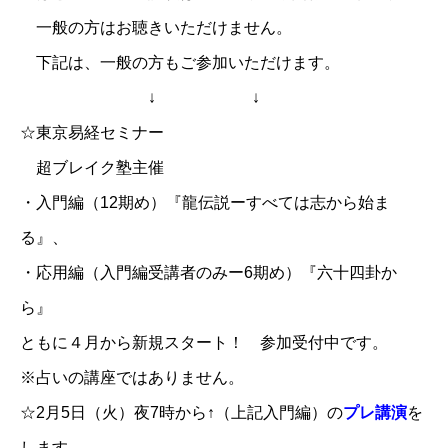
一般の方はお聴きいただけません。
下記は、一般の方もご参加いただけます。
↓ ↓
☆
東京易経セミナー
超ブレイク塾主催
・入門編（12期め）『龍伝説ーすべては志から始ま
る』、
・応用編（入門編受講者のみー6期め）『六十四卦か
ら』
ともに４月から新規スタート！ 参加受付中です。
※占いの講座ではありません。
☆
2月5日（火）夜7時から↑（上記入門編）の
プレ講演
を
します。