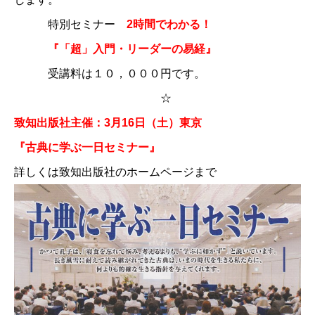
特別セミナー
2時間でわかる！
『「超」入門・リーダーの易経』
受講料は１０，０００円
です。
☆
致知出版社主催：3月16日（土）東京
『古典に学ぶ一日セミナー』
詳しくは
致知出版社のホームページ
まで