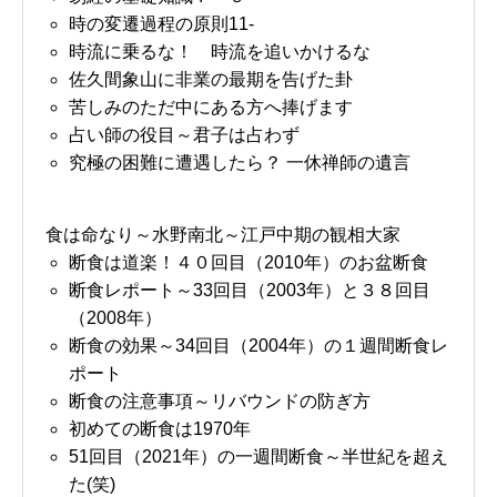
時の変遷過程の原則11-
時流に乗るな！ 時流を追いかけるな
佐久間象山に非業の最期を告げた卦
苦しみのただ中にある方へ捧げます
占い師の役目～君子は占わず
究極の困難に遭遇したら？ 一休禅師の遺言
食は命なり～水野南北～江戸中期の観相大家
断食は道楽！４０回目（2010年）のお盆断食
断食レポート～33回目（2003年）と３８回目
（2008年）
断食の効果～34回目（2004年）の１週間断食レ
ポート
断食の注意事項～リバウンドの防ぎ方
初めての断食は1970年
51回目（2021年）の一週間断食～半世紀を超え
た(笑)