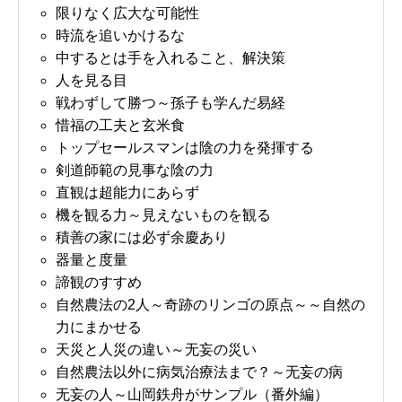
限りなく広大な可能性
時流を追いかけるな
中するとは手を入れること、解決策
人を見る目
戦わずして勝つ～孫子も学んだ易経
惜福の工夫と玄米食
トップセールスマンは陰の力を発揮する
剣道師範の見事な陰の力
直観は超能力にあらず
機を観る力～見えないものを観る
積善の家には必ず余慶あり
器量と度量
諦観のすすめ
自然農法の2人～奇跡のリンゴの原点～～自然の
力にまかせる
天災と人災の違い～无妄の災い
自然農法以外に病気治療法まで？～无妄の病
无妄の人～山岡鉄舟がサンプル（番外編）