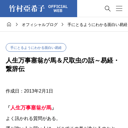




オフィシャルブログ
手にとるようにわかる面白い易経
手にとるようにわかる面白い易経
人生万事塞翁が馬＆尺取虫の話～易経・
繋辞伝
作成日：2013年2月1日
人生万事塞翁が馬
「
」
よく訊かれる質問がある。