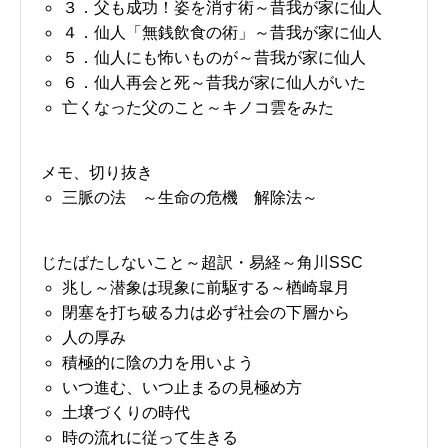
３．父も成功！姿を消す術～昔我が家に仙人
４．仙人「無銭飲食の術」～昔我が家に仙人
５．仙人にも怖いものが～昔我が家に仙人
６．仙人再会と死～昔我が家に仙人がいた
亡くなった父のこと～キノコ雲をみた
メモ、切り抜き
三脈の法 ～生命の危機 解除法～
じたばたしないこと～超訳・易経～角川SSC
兆し～潜象は現象に前駆する～楢崎皐月
閉塞を打ち破る力は必ず社会の下層から
人の厚み
積極的に陰の力を用いよう
いつ進む、いつ止まるの見極め方
土壌づくりの時代
時の流れに従って生きる