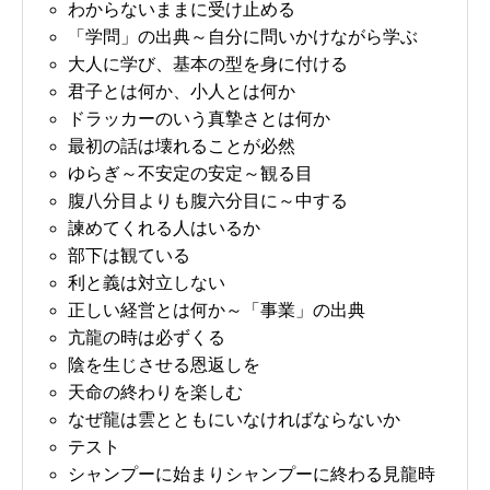
わからないままに受け止める
「学問」の出典～自分に問いかけながら学ぶ
大人に学び、基本の型を身に付ける
君子とは何か、小人とは何か
ドラッカーのいう真摯さとは何か
最初の話は壊れることが必然
ゆらぎ～不安定の安定～観る目
腹八分目よりも腹六分目に～中する
諫めてくれる人はいるか
部下は観ている
利と義は対立しない
正しい経営とは何か～「事業」の出典
亢龍の時は必ずくる
陰を生じさせる恩返しを
天命の終わりを楽しむ
なぜ龍は雲とともにいなければならないか
テスト
シャンプーに始まりシャンプーに終わる見龍時