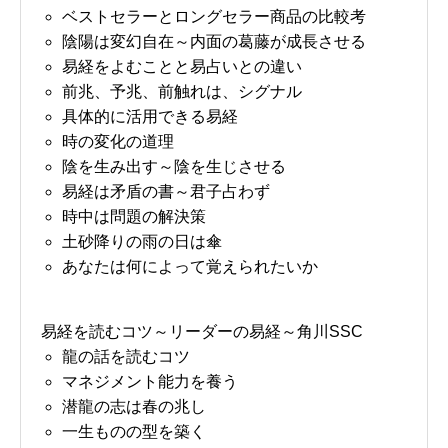
ベストセラーとロングセラー商品の比較考
陰陽は変幻自在～内面の葛藤が成長させる
易経をよむことと易占いとの違い
前兆、予兆、前触れは、シグナル
具体的に活用できる易経
時の変化の道理
陰を生み出す～陰を生じさせる
易経は矛盾の書～君子占わず
時中は問題の解決策
土砂降りの雨の日は傘
あなたは何によって覚えられたいか
易経を読むコツ～リーダーの易経～角川SSC
龍の話を読むコツ
マネジメント能力を養う
潜龍の志は春の兆し
一生ものの型を築く