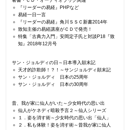
著書・ＣＤ・オーディオブック関連
『リーダーの易経』PHPなど
易経一日一言
『リーダーの易経』角川ＳＳＣ新書2014年
致知主催の易経講座がＣＤで発売！
特集「古典力入門」安岡定子氏と対談P18『致
知』2018年12月号
サン・ジョルディの日～日本導入顛末記
天才的詐欺師！？！～サンジョルディ顛末記
サン・ジョルディ 日本の25周年
サン・ジョルディ 日本の30周年
昔、我が家に仙人がいた～少女時代の思い出
仙人がケネディ暗殺予言２～仙人シリーズ
１．姿を消す術～少女時代の思い出「仙人」
２．私も体験！姿を消す術～昔我が家に仙人