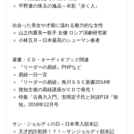
平野遼の珠玉の逸品～水彩『歩く人』
出会った美女や才能に溢れる魅力的な女性
山之内重美ー歌手 女優 ロシア演劇研究家
小林五月～日本最高のシューマン奏者
著書・ＣＤ・オーディオブック関連
『リーダーの易経』PHPなど
易経一日一言
『リーダーの易経』角川ＳＳＣ新書2014年
致知主催の易経講座がＣＤで発売！
特集「古典力入門」安岡定子氏と対談P18『致
知』2018年12月号
サン・ジョルディの日～日本導入顛末記
天才的詐欺師！？！～サンジョルディ顛末記