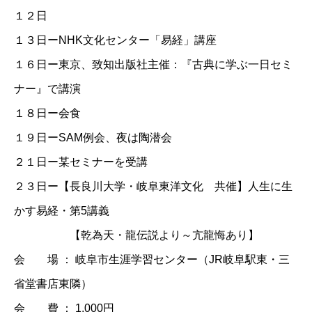
１２日
１３日ー
NHK文化センター「易経」講座
１６日ー
東京、致知出版社主催：『古典に学ぶ一日セミ
ナー』で講演
１８日ー会食
１９日ーSAM例会、夜は陶潜会
２１日ー某セミナーを受講
２３日ー【長良川大学・岐阜東洋文化 共催】人生に生
かす易経・第5講義
【乾為天・龍伝説より～亢龍悔あり】
会 場 ： 岐阜市生涯学習センター（JR岐阜駅東・三
省堂書店東隣）
会 費 ： 1,000円