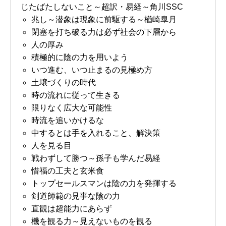
じたばたしないこと～超訳・易経～角川SSC
兆し～潜象は現象に前駆する～楢崎皐月
閉塞を打ち破る力は必ず社会の下層から
人の厚み
積極的に陰の力を用いよう
いつ進む、いつ止まるの見極め方
土壌づくりの時代
時の流れに従って生きる
限りなく広大な可能性
時流を追いかけるな
中するとは手を入れること、解決策
人を見る目
戦わずして勝つ～孫子も学んだ易経
惜福の工夫と玄米食
トップセールスマンは陰の力を発揮する
剣道師範の見事な陰の力
直観は超能力にあらず
機を観る力～見えないものを観る