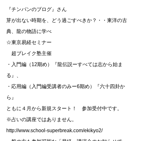
『チンパンのブログ』さん
芽が出ない時期を、どう過ごすべきか？・・東洋の古
典、龍の物語に学べ
☆
東京易経セミナー
超ブレイク塾主催
・入門編（12期め）『龍伝説ーすべては志から始ま
る』、
・応用編（入門編受講者のみー6期め）『六十四卦か
ら』
ともに４月から新規スタート！ 参加受付中です。
※占いの講座ではありません。
http://www.school-superbreak.com/ekikyo2/