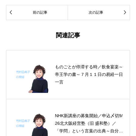


前の記事
次の記事
関連記事
ものごとが停滞する時／飲食宴楽～
帝王学の書～７月１１日の易経一日
一言
NHK新講座の募集開始／申込〆切9/
26北大阪経営塾（旧 盛和塾）／
「学問」という言葉の出典～自分に