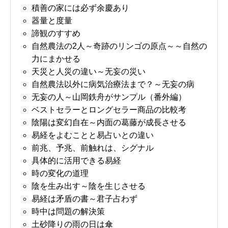
積善の家には必ず余慶あり
器量と度量
諦観のすすめ
自然農法の2人～奇跡のリンゴの原点～～自然の
力にまかせる
天災と人災の違い～无妄の災い
自然農法以外に病気治療法まで？～无妄の病
无妄の人～山岡鉄舟がサンプル（番外編）
ベストセラーとロングセラー商品の比較考
陰陽は変幻自在～内面の葛藤が成長させる
易経をよむことと易占いとの違い
前兆、予兆、前触れは、シグナル
具体的に活用できる易経
時の変化の道理
陰を生み出す～陰を生じさせる
易経は矛盾の書～君子占わず
時中は問題の解決策
土砂降りの雨の日は傘