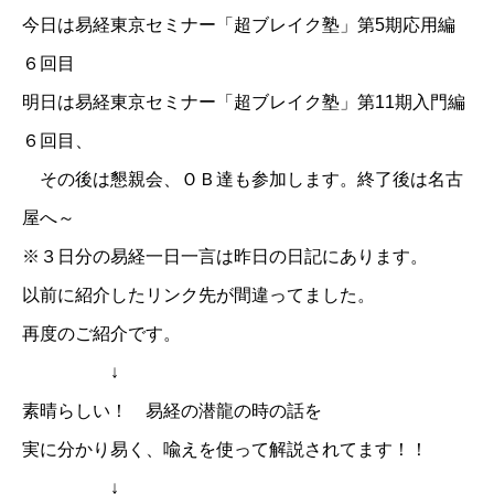
今日は
易経東京セミナー「超ブレイク塾」第5期応用編
６回目
明日は
易経東京セミナー「超ブレイク塾」第11期入門編
６回目
、
その後は懇親会、ＯＢ達も参加します。終了後は名古
屋へ～
※３日分の易経一日一言は昨日の日記にあります。
以前に紹介したリンク先が間違ってました。
再度のご紹介です。
↓
素晴らしい！ 易経の潜龍の時の話を
実に分かり易く、喩えを使って解説されてます！！
↓