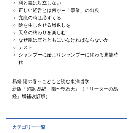
利と義は対立しない
正しい経営とは何か～「事業」の出典
亢龍の時は必ずくる
陰を生じさせる恩返しを
天命の終わりを楽しむ
なぜ龍は雲とともにいなければならないか
テスト
シャンプーに始まりシャンプーに終わる見龍時
代
易経 陽の巻～こどもと読む東洋哲学
新版『超訳 易経 陽〜乾為天』（『リーダーの易
経』増補改訂版）
カテゴリー一覧