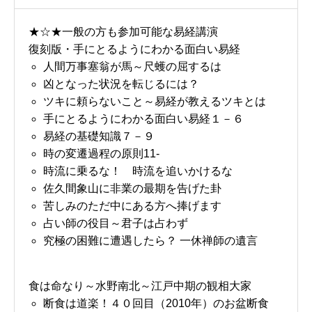
★☆★一般の方も参加可能な易経講演
復刻版・手にとるようにわかる面白い易経
人間万事塞翁が馬～尺蠖の屈するは
凶となった状況を転じるには？
ツキに頼らないこと～易経が教えるツキとは
手にとるようにわかる面白い易経１－６
易経の基礎知識７－９
時の変遷過程の原則11-
時流に乗るな！ 時流を追いかけるな
佐久間象山に非業の最期を告げた卦
苦しみのただ中にある方へ捧げます
占い師の役目～君子は占わず
究極の困難に遭遇したら？ 一休禅師の遺言
食は命なり～水野南北～江戸中期の観相大家
断食は道楽！４０回目（2010年）のお盆断食