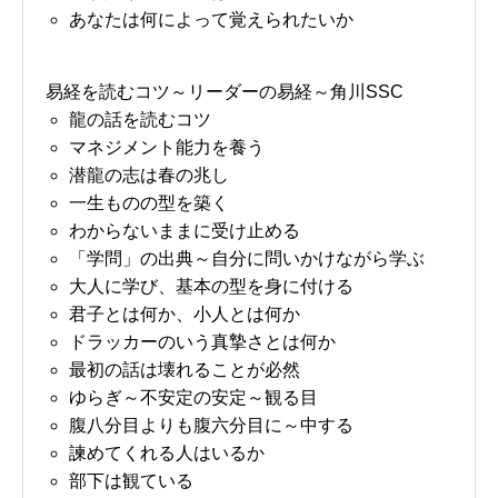
あなたは何によって覚えられたいか
易経を読むコツ～リーダーの易経～角川SSC
龍の話を読むコツ
マネジメント能力を養う
潜龍の志は春の兆し
一生ものの型を築く
わからないままに受け止める
「学問」の出典～自分に問いかけながら学ぶ
大人に学び、基本の型を身に付ける
君子とは何か、小人とは何か
ドラッカーのいう真摯さとは何か
最初の話は壊れることが必然
ゆらぎ～不安定の安定～観る目
腹八分目よりも腹六分目に～中する
諫めてくれる人はいるか
部下は観ている