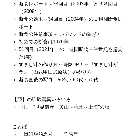
断食レポート～33回目（2003年）と３８回目
（2008年）
断食の効果～34回目（2004年）の１週間断食レ
ポート
断食の注意事項～リバウンドの防ぎ方
初めての断食は1970年
51回目（2021年）の一週間断食～半世紀を超え
た(笑)
すまし汁の作り方～画像UP！～『すまし汁断
食』（西式甲田式療法）のやり方
断食直後の写真～50代・60代・70代
【亞】の詐欺写真いろいろ
中国 “世界遺産・黄山～杭州～上海”の旅
ことば
「単細胞的思考」上野 霄里