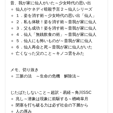
昔、我が家に仙人がいた～少女時代の思い出
仙人がケネディ暗殺予言２～仙人シリーズ
１．姿を消す術～少女時代の思い出「仙人」
２．私も体験！姿を消す術～昔我が家に仙人
３．父も成功！姿を消す術～昔我が家に仙人
４．仙人「無銭飲食の術」～昔我が家に仙人
５．仙人にも怖いものが～昔我が家に仙人
６．仙人再会と死～昔我が家に仙人がいた
亡くなった父のこと～キノコ雲をみた
メモ、切り抜き
三脈の法 ～生命の危機 解除法～
じたばたしないこと～超訳・易経～角川SSC
兆し～潜象は現象に前駆する～楢崎皐月
閉塞を打ち破る力は必ず社会の下層から
人の厚み