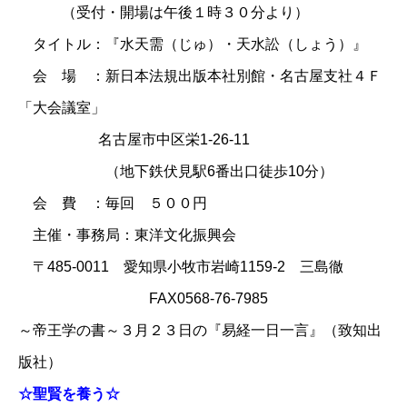
（受付・開場は午後１時３０分より）
タイトル：『水天需（じゅ）・天水訟（しょう）』
会 場 ：新日本法規出版本社別館・名古屋支社４Ｆ
「大会議室」
名古屋市中区栄1-26-11
（地下鉄伏見駅6番出口徒歩10分）
会 費 ：毎回 ５００円
主催・事務局：東洋文化振興会
〒485-0011 愛知県小牧市岩崎1159-2 三島徹
FAX0568-76-7985
～帝王学の書～３月２３日の『易経一日一言』（致知出
版社）
☆聖賢を養う☆