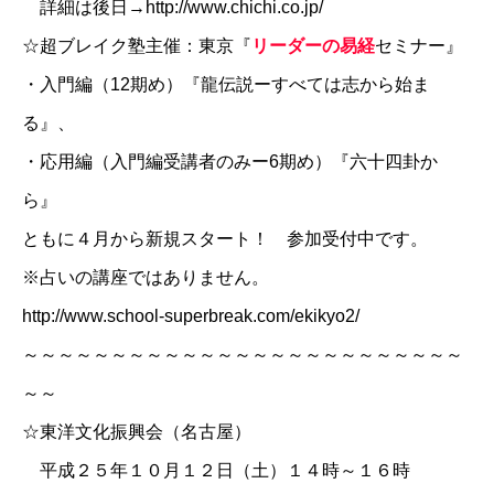
詳細は後日→http://www.chichi.co.jp/
☆超ブレイク塾主催：
東京『
リーダーの易経
セミナー』
・入門編（12期め）『龍伝説ーすべては志から始ま
る』、
・応用編（入門編受講者のみー6期め）『六十四卦か
ら』
ともに４月から新規スタート！ 参加受付中です。
※占いの講座ではありません。
http://www.school-superbreak.com/ekikyo2/
～～～～～～～～～～～～～～～～～～～～～～～～～
～～
☆東洋文化振興会（名古屋）
平成２５年１０月１２日（土）１４時～１６時