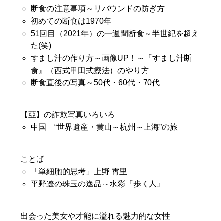
断食の注意事項～リバウンドの防ぎ方
初めての断食は1970年
51回目（2021年）の一週間断食～半世紀を超え
た(笑)
すまし汁の作り方～画像UP！～『すまし汁断
食』（西式甲田式療法）のやり方
断食直後の写真～50代・60代・70代
【亞】の詐欺写真いろいろ
中国 “世界遺産・黄山～杭州～上海”の旅
ことば
「単細胞的思考」上野 霄里
平野遼の珠玉の逸品～水彩『歩く人』
出会った美女や才能に溢れる魅力的な女性