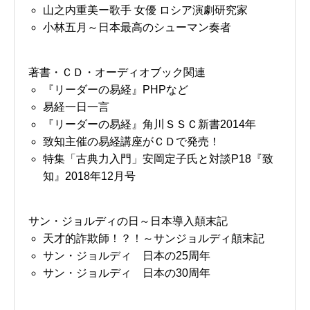
山之内重美ー歌手 女優 ロシア演劇研究家
小林五月～日本最高のシューマン奏者
著書・ＣＤ・オーディオブック関連
『リーダーの易経』PHPなど
易経一日一言
『リーダーの易経』角川ＳＳＣ新書2014年
致知主催の易経講座がＣＤで発売！
特集「古典力入門」安岡定子氏と対談P18『致
知』2018年12月号
サン・ジョルディの日～日本導入顛末記
天才的詐欺師！？！～サンジョルディ顛末記
サン・ジョルディ 日本の25周年
サン・ジョルディ 日本の30周年