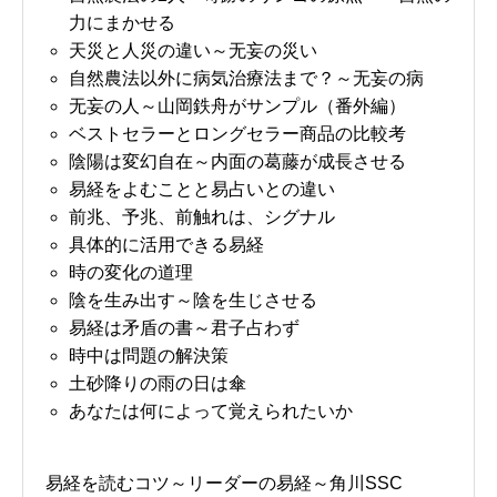
力にまかせる
天災と人災の違い～无妄の災い
自然農法以外に病気治療法まで？～无妄の病
无妄の人～山岡鉄舟がサンプル（番外編）
ベストセラーとロングセラー商品の比較考
陰陽は変幻自在～内面の葛藤が成長させる
易経をよむことと易占いとの違い
前兆、予兆、前触れは、シグナル
具体的に活用できる易経
時の変化の道理
陰を生み出す～陰を生じさせる
易経は矛盾の書～君子占わず
時中は問題の解決策
土砂降りの雨の日は傘
あなたは何によって覚えられたいか
易経を読むコツ～リーダーの易経～角川SSC