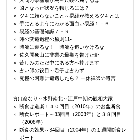
人間万事塞翁が馬～尺蠖の屈するは
凶となった状況を転じるには？
ツキに頼らないこと～易経が教えるツキとは
手にとるようにわかる面白い易経１－６
易経の基礎知識７－９
時の変遷過程の原則11-
時流に乗るな！ 時流を追いかけるな
佐久間象山に非業の最期を告げた卦
苦しみのただ中にある方へ捧げます
占い師の役目～君子は占わず
究極の困難に遭遇したら？ 一休禅師の遺言
食は命なり～水野南北～江戸中期の観相大家
断食は道楽！４０回目（2010年）のお盆断食
断食レポート～33回目（2003年）と３８回目
（2008年）
断食の効果～34回目（2004年）の１週間断食レ
ポート