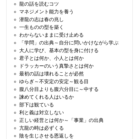
龍の話を読むコツ
マネジメント能力を養う
潜龍の志は春の兆し
一生ものの型を築く
わからないままに受け止める
「学問」の出典～自分に問いかけながら学ぶ
大人に学び、基本の型を身に付ける
君子とは何か、小人とは何か
ドラッカーのいう真摯さとは何か
最初の話は壊れることが必然
ゆらぎ～不安定の安定～観る目
腹八分目よりも腹六分目に～中する
諫めてくれる人はいるか
部下は観ている
利と義は対立しない
正しい経営とは何か～「事業」の出典
亢龍の時は必ずくる
陰を生じさせる恩返しを