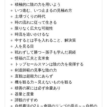
積極的に陰の力を用いよう
いつ進む、いつ止まるの見極め方
土壌づくりの時代
時の流れに従って生きる
限りなく広大な可能性
時流を追いかけるな
中するとは手を入れること、解決策
人を見る目
戦わずして勝つ～孫子も学んだ易経
惜福の工夫と玄米食
トップセールスマンは陰の力を発揮する
剣道師範の見事な陰の力
直観は超能力にあらず
機を観る力～見えないものを観る
積善の家には必ず余慶あり
器量と度量
諦観のすすめ
自然農法の2人～奇跡のリンゴの原点～～自然の