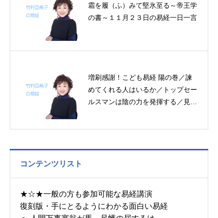
霜を履（ふ）みて堅氷至る～帝王学
の書～１１月２３日の易経一日一言
増刷感謝！こども易経 陽の巻／諫
めてくれる人はいるか／トップセー
ルスマンは陰の力を発揮する／見え
ないものを観る～帝王学の書～4月6
～8日の3日分の易経一日一言
コンテンツリスト
★☆★一般の方も参加可能な易経講演
復刻版・手にとるようにわかる面白い易経