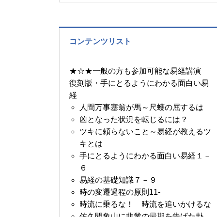
の書～1月14日～18日の
5日分の易経一日一言
コンテンツリスト
★☆★一般の方も参加可能な易経講演
復刻版・手にとるようにわかる面白い易
経
人間万事塞翁が馬～尺蠖の屈するは
凶となった状況を転じるには？
ツキに頼らないこと～易経が教えるツ
キとは
手にとるようにわかる面白い易経１－
６
易経の基礎知識７－９
時の変遷過程の原則11-
時流に乗るな！ 時流を追いかけるな
佐久間象山に非業の最期を告げた卦