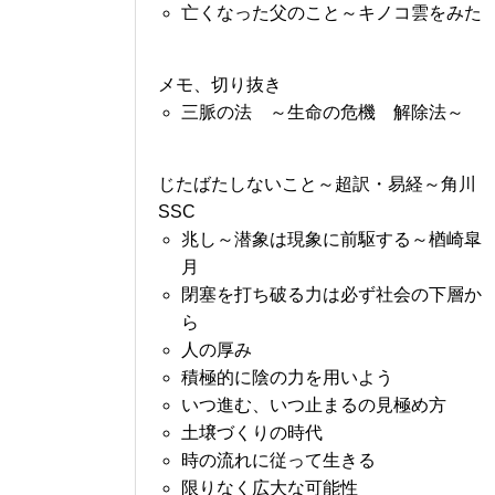
亡くなった父のこと～キノコ雲をみた
メモ、切り抜き
三脈の法 ～生命の危機 解除法～
じたばたしないこと～超訳・易経～角川
SSC
兆し～潜象は現象に前駆する～楢崎皐
月
閉塞を打ち破る力は必ず社会の下層か
ら
人の厚み
積極的に陰の力を用いよう
いつ進む、いつ止まるの見極め方
土壌づくりの時代
時の流れに従って生きる
限りなく広大な可能性