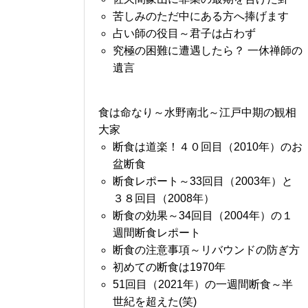
苦しみのただ中にある方へ捧げます
占い師の役目～君子は占わず
究極の困難に遭遇したら？ 一休禅師の
遺言
食は命なり～水野南北～江戸中期の観相
大家
断食は道楽！４０回目（2010年）のお
盆断食
断食レポート～33回目（2003年）と
３８回目（2008年）
断食の効果～34回目（2004年）の１
週間断食レポート
断食の注意事項～リバウンドの防ぎ方
初めての断食は1970年
51回目（2021年）の一週間断食～半
世紀を超えた(笑)