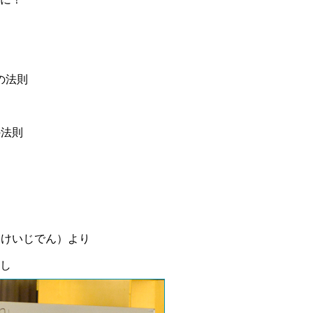
の法則
の法則
（けいじでん）より
し