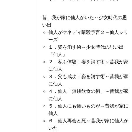
昔、我が家に仙人がいた～少女時代の思
い出
仙人がケネディ暗殺予言２～仙人シリ
ーズ
１．姿を消す術～少女時代の思い出
「仙人」
２．私も体験！姿を消す術～昔我が家
に仙人
３．父も成功！姿を消す術～昔我が家
に仙人
４．仙人「無銭飲食の術」～昔我が家
に仙人
５．仙人にも怖いものが～昔我が家に
仙人
６．仙人再会と死～昔我が家に仙人が
いた