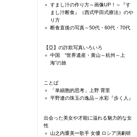
すまし汁の作り方～画像UP！～『す
まし汁断食』（西式甲田式療法）のや
り方
断食直後の写真～50代・60代・70代
【亞】の詐欺写真いろいろ
中国 “世界遺産・黄山～杭州～上
海”の旅
ことば
「単細胞的思考」上野 霄里
平野遼の珠玉の逸品～水彩『歩く人』
出会った美女や才能に溢れる魅力的な女
性
山之内重美ー歌手 女優 ロシア演劇研