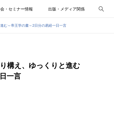

演会・セミナー情報
出版・メディア関係
と進む～帝王学の書～2日分の易経一日一言
しり構え、ゆっくりと進む
日一言