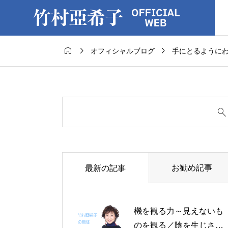



オフィシャルブログ
手にとるように
お勧め記事
最新の記事
機を観る力～見えないも
のを観る／陰を生じさせ