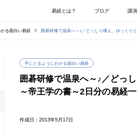
易経とは？
ブログ
講

囲碁研修で温泉へ～♪／どっしり構え、ゆっくり
わかる面白い易経
手にとるようにわかる面白い易経
囲碁研修で温泉へ～♪／どっ
～帝王学の書～2日分の易経一
作成日：2013年5月17日