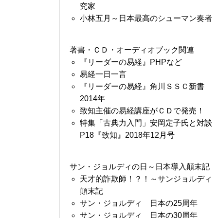
究家
小林五月～日本最高のシューマン奏者
著書・ＣＤ・オーディオブック関連
『リーダーの易経』PHPなど
易経一日一言
『リーダーの易経』角川ＳＳＣ新書
2014年
致知主催の易経講座がＣＤで発売！
特集「古典力入門」安岡定子氏と対談
P18『致知』2018年12月号
サン・ジョルディの日～日本導入顛末記
天才的詐欺師！？！～サンジョルディ
顛末記
サン・ジョルディ 日本の25周年
サン・ジョルディ 日本の30周年