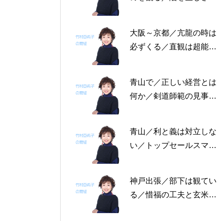
る恩返しを／固定観念を
捨てる～帝王学の書～2
大阪～京都／亢龍の時は
月4日～2月8日の5日分
必ずくる／直観は超能力
の易経一日一言
にあらず／易の三義～帝
王学の書～1月30日～2
青山で／正しい経営とは
月3日の5日分の易経一日
何か／剣道師範の見事な
一言
陰の力／信じる力 ～帝
王学の書～1月25日～29
青山／利と義は対立しな
日の5日分の易経一日一
い／トップセールスマン
言
は陰の力を発揮する／公
に立って行なう～帝王学
神戸出張／部下は観てい
の書～1月19日～24日の
る／惜福の工夫と玄米食
6日分の易経一日一言
／天地の交わり～帝王学