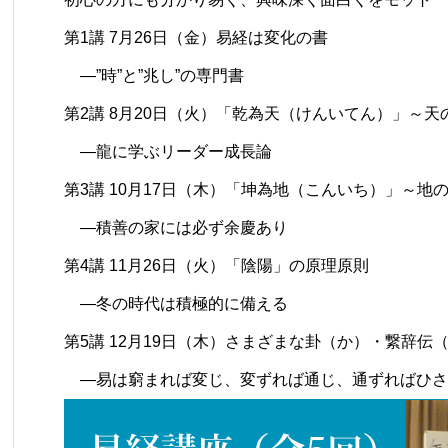
第1講 7月26日（金）易経は変化の書
―”時”と”兆し”の専門書
第2講 8月20日（火）「乾為天（けんいてん）」～天
―龍に学ぶリーダー成長論
第3講 10月17日（木）「坤為地（こんいち）」～地
―積善の家には必ず余慶あり
第4講 11月26日（火）「陰陽」の原理原則
―冬の時代は積極的に備える
第5講 12月19日（木）さまざまな卦（か）・繋辞伝
―易は窮まれば変じ、変ずれば通じ、通ずればひさ