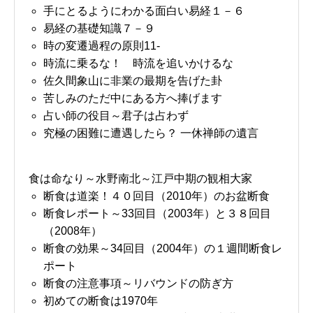
手にとるようにわかる面白い易経１－６
易経の基礎知識７－９
時の変遷過程の原則11-
時流に乗るな！ 時流を追いかけるな
佐久間象山に非業の最期を告げた卦
苦しみのただ中にある方へ捧げます
占い師の役目～君子は占わず
究極の困難に遭遇したら？ 一休禅師の遺言
食は命なり～水野南北～江戸中期の観相大家
断食は道楽！４０回目（2010年）のお盆断食
断食レポート～33回目（2003年）と３８回目
（2008年）
断食の効果～34回目（2004年）の１週間断食レ
ポート
断食の注意事項～リバウンドの防ぎ方
初めての断食は1970年