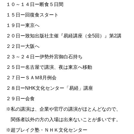
１０～１４日ー断食５日間
１５日ー回復食スタート
１９日ー東京へ
２０日ー致知出版社主催『易経講座（全5回）』第2講
２２日ー大阪へ
２３～２４日ー伊勢外宮御白石持ち
２５日ー名古屋で講演、夜は東京へ移動
２７日ーＳＡＭ8月例会
２８日ー
NHK文化センター「易経」講座
２９日ー会食
※私の講演は、企業や官庁の講演がほとんどなので、
関係者以外の方の入場は出来ないことが多いです。
※超ブレイク塾・ＮＨＫ文化センター