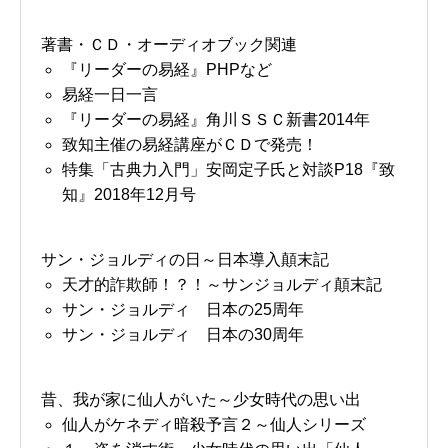
著書・ＣＤ・オーディオブック関連
『リーダーの易経』PHPなど
易経一日一言
『リーダーの易経』角川ＳＳＣ新書2014年
致知主催の易経講座がＣＤで発売！
特集「古典力入門」安岡定子氏と対談P18『致
知』2018年12月号
サン・ジョルディの日～日本導入顛末記
天才的詐欺師！？！～サンジョルディ顛末記
サン・ジョルディ 日本の25周年
サン・ジョルディ 日本の30周年
昔、我が家に仙人がいた～少女時代の思い出
仙人がケネディ暗殺予言２～仙人シリーズ