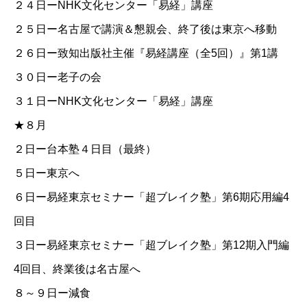
２４日ー
NHK文化センター「易経」講座
２５日ー名古屋で講演＆懇親会、終了後は東京へ移動
２６日ー致知出版社主催『易経講座（全5回）』第1講
３０日ー老子の会
３１日ー
NHK文化センター「易経」講座
★８月
２日ー台本塾４日目（最終）
５日ー東京へ
６日ー
易経東京セミナー「超ブレイク塾」第6期応用編4
回目
３日ー
易経東京セミナー「超ブレイク塾」第12期入門編
4回目
、終業後は名古屋へ
８～９日ー減食