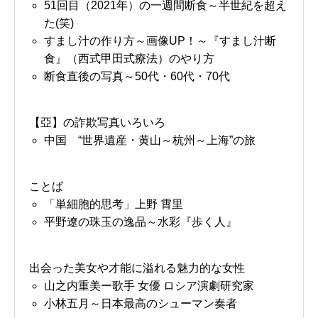
51回目（2021年）の一週間断食～半世紀を超え
た(笑)
すまし汁の作り方～画像UP！～『すまし汁断
食』（西式甲田式療法）のやり方
断食直後の写真～50代・60代・70代
【亞】の詐欺写真いろいろ
中国 “世界遺産・黄山～杭州～上海”の旅
ことば
「単細胞的思考」上野 霄里
平野遼の珠玉の逸品～水彩『歩く人』
出会った美女や才能に溢れる魅力的な女性
山之内重美ー歌手 女優 ロシア演劇研究家
小林五月～日本最高のシューマン奏者