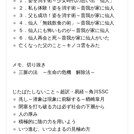
１．姿を消す術～少女時代の思い出「仙人」
２．私も体験！姿を消す術～昔我が家に仙人
３．父も成功！姿を消す術～昔我が家に仙人
４．仙人「無銭飲食の術」～昔我が家に仙人
５．仙人にも怖いものが～昔我が家に仙人
６．仙人再会と死～昔我が家に仙人がいた
亡くなった父のこと～キノコ雲をみた
メモ、切り抜き
三脈の法 ～生命の危機 解除法～
じたばたしないこと～超訳・易経～角川SSC
兆し～潜象は現象に前駆する～楢崎皐月
閉塞を打ち破る力は必ず社会の下層から
人の厚み
積極的に陰の力を用いよう
いつ進む、いつ止まるの見極め方