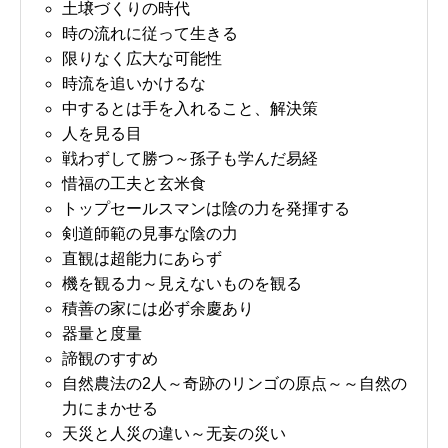
土壌づくりの時代
時の流れに従って生きる
限りなく広大な可能性
時流を追いかけるな
中するとは手を入れること、解決策
人を見る目
戦わずして勝つ～孫子も学んだ易経
惜福の工夫と玄米食
トップセールスマンは陰の力を発揮する
剣道師範の見事な陰の力
直観は超能力にあらず
機を観る力～見えないものを観る
積善の家には必ず余慶あり
器量と度量
諦観のすすめ
自然農法の2人～奇跡のリンゴの原点～～自然の
力にまかせる
天災と人災の違い～无妄の災い