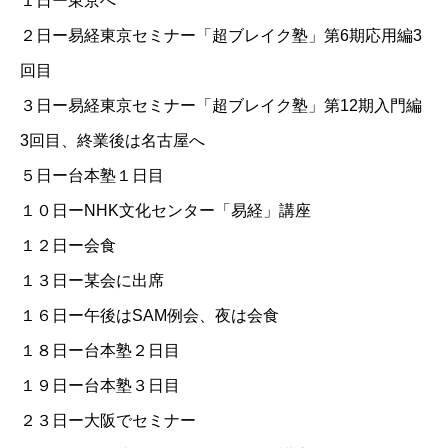
１日ー東京へ
２日ー
易経東京セミナー「超ブレイク塾」第6期応用編3
回目
３日ー
易経東京セミナー「超ブレイク塾」第12期入門編
3回目
、終業後は名古屋へ
５日ー台本塾１日目
１０日ー
NHK文化センター「易経」講座
１２日ー会食
１３日ー某会に出席
１６日ー午後はSAM例会、夜は会食
１８日ー台本塾２日目
１９日ー台本塾３日目
２３日ー大阪でセミナー