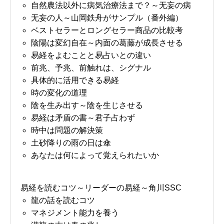
自然農法以外に病気治療法まで？～无妄の病
无妄の人～山岡鉄舟がサンプル（番外編）
ベストセラーとロングセラー商品の比較考
陰陽は変幻自在～内面の葛藤が成長させる
易経をよむことと易占いとの違い
前兆、予兆、前触れは、シグナル
具体的に活用できる易経
時の変化の道理
陰を生み出す～陰を生じさせる
易経は矛盾の書～君子占わず
時中は問題の解決策
土砂降りの雨の日は傘
あなたは何によって覚えられたいか
易経を読むコツ～リーダーの易経～角川SSC
龍の話を読むコツ
マネジメント能力を養う