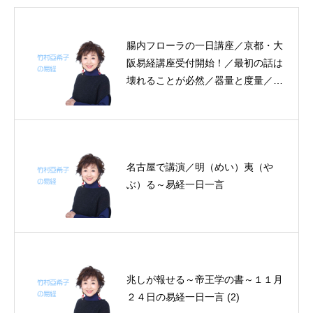
腸内フローラの一日講座／京都・大
阪易経講座受付開始！／最初の話は
壊れることが必然／器量と度量／匕
鬯（ひちょう）を喪わず～帝王学の
書～２月２４日の易経一日一言
名古屋で講演／明（めい）夷（や
ぶ）る～易経一日一言
兆しが報せる～帝王学の書～１１月
２４日の易経一日一言 (2)