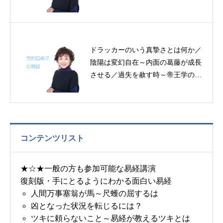
ドラッカーのいう真摯さとは何か／
陰陽は変幻自在～内面の葛藤が成長
させる／過失を赦す時～帝王学の書
～４月１８日の易経一日一言
コンテンツリスト
★☆★一般の方も参加可能な易経講演
復刻版・手にとるようにわかる面白い易経
人間万事塞翁が馬～尺蠖の屈するは
凶となった状況を転じるには？
ツキに頼らないこと～易経が教えるツキとは