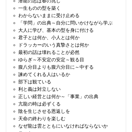
潜龍の志は春の兆し
一生ものの型を築く
わからないままに受け止める
「学問」の出典～自分に問いかけながら学ぶ
大人に学び、基本の型を身に付ける
君子とは何か、小人とは何か
ドラッカーのいう真摯さとは何か
最初の話は壊れることが必然
ゆらぎ～不安定の安定～観る目
腹八分目よりも腹六分目に～中する
諫めてくれる人はいるか
部下は観ている
利と義は対立しない
正しい経営とは何か～「事業」の出典
亢龍の時は必ずくる
陰を生じさせる恩返しを
天命の終わりを楽しむ
なぜ龍は雲とともにいなければならないか