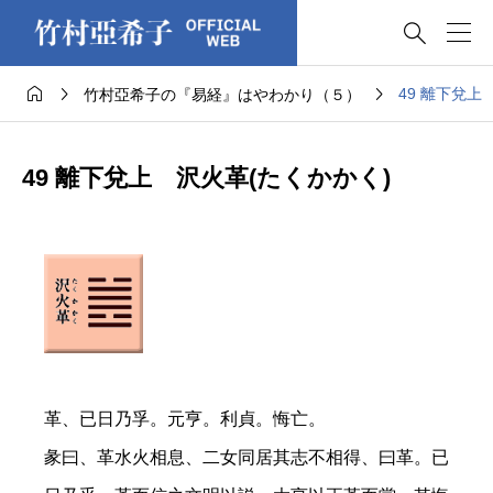




49 離下兌上
竹村亞希子の『易経』はやわかり（５）
49 離下兌上 沢火革(たくかかく)
革、已日乃孚。元亨。利貞。悔亡。
彖曰、革水火相息、二女同居其志不相得、曰革。已