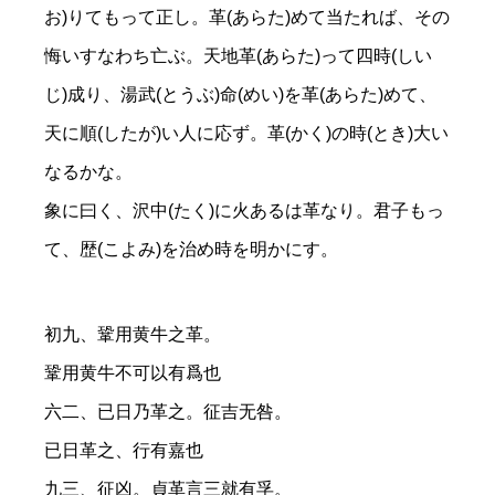
お)りてもって正し。革(あらた)めて当たれば、その
悔いすなわち亡ぶ。天地革(あらた)って四時(しい
じ)成り、湯武(とうぶ)命(めい)を革(あらた)めて、
天に順(したが)い人に応ず。革(かく)の時(とき)大い
なるかな。
象に曰く、沢中(たく)に火あるは革なり。君子もっ
て、歴(こよみ)を治め時を明かにす。
初九、鞏用黄牛之革。
鞏用黄牛不可以有爲也
六二、已日乃革之。征吉无咎。
已日革之、行有嘉也
九三、征凶。貞革言三就有孚。