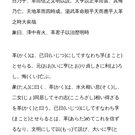
日乃乎、革而信之文明以説。大亨以正革而當、其悔
乃亡。天地革而四時成。湯武革命順乎天而應乎人革
之時大矣哉
象曰、澤中有火、革君子以治歴明時
革(かく)は、已日(いじつ)にしてすなわち孚(まこと)
とせらる。元(おお)いに亨(とお)り貞しきに利(よ)ろ
し。悔(くい)亡ぶ。
彖(たん)に曰く、革(かく)は、水火相い息(そく)し、
二女(じょ)同居してその志(こころざし)相い得ざる
を革(かく)と曰う。已日(いじつ)にしてすなわち孚
(まこと)とせらるとは、革(あらた)めてこれを信ず
るなり。文明にして以(もっ)て説び、大いに亨(と