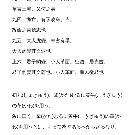
革言三就、又何之矣
九四、悔亡。有孚改命。吉。
改命之吉信志也
九五、大人虎變。未占有孚。
大人虎變其文炳也
上六、君子豹變。小人革面。征凶。居貞吉。
君子豹變其文蔚也。小人革面、順以從君也
初九(しょきゅう)。鞏(かた)むるに黄牛(こうぎゅう)
の革(かわ)を用う。
象に曰く、鞏(かた)むるに黄牛(こうぎゅう)の革(か
わ)を用うとは、もって為すあるべからざるなり。